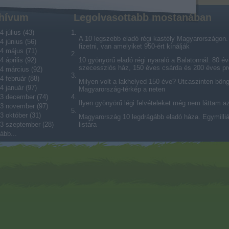
hívum
Legolvasottabb mostanában
4 július
(
43
)
A 10 legszebb eladó régi kastély Magyarországon. V
4 június
(
56
)
fizetni, van amelyiket 950-ért kínálják
4 május
(
71
)
4 április
(
92
)
10 gyönyörű eladó régi nyaraló a Balatonnál. 80 év
szecessziós ház, 150 éves csárda és 200 éves p
4 március
(
92
)
4 február
(
88
)
Milyen volt a lakhelyed 150 éve? Utcaszinten bön
4 január
(
97
)
Magyarország-térkép a neten
3 december
(
74
)
Ilyen gyönyörű légi felvételeket még nem láttam a
3 november
(
97
)
3 október
(
31
)
Magyarország 10 legdrágább eladó háza. Egymilliárd
3 szeptember
(
28
)
listára
ább
...