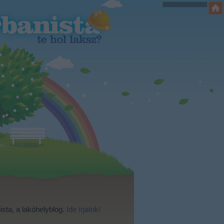
ista, a lakóhelyblog.
Ide írjatok!