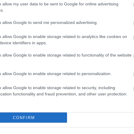
szöktet
o allow my user data to be sent to Google for online advertising
italt mé
s.
alagútb
Zoltán 
to allow Google to send me personalized advertising.
VIII. K
alatti 
tulajd..
o allow Google to enable storage related to analytics like cookies on
zöld Ny
amerre 
evice identifiers in apps.
új váro
o allow Google to enable storage related to functionality of the website
Inde
o allow Google to enable storage related to personalization.
Ninc
elem
o allow Google to enable storage related to security, including
cation functionality and fraud prevention, and other user protection.
Arch
2014 jú
CONFIRM
2014 jú
2014 m