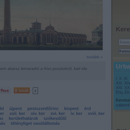
Kere
tovább »
Urba
m akarsz lemaradni a friss posztokról, katt ide:
I.
II.
III.
XIII.
XIV
XXI.
XXI
Tetszik
0
ÉNy
ÉK
Keveset
valamit
ld
újpest
pestszentlőrinc
kispest
érd
ker
xxii. ker
xiv. ker
xvi. ker
iv. ker
xviii. ker
ás
kerülethatárok
székesdűlő
más
tétényliget vasútállomás