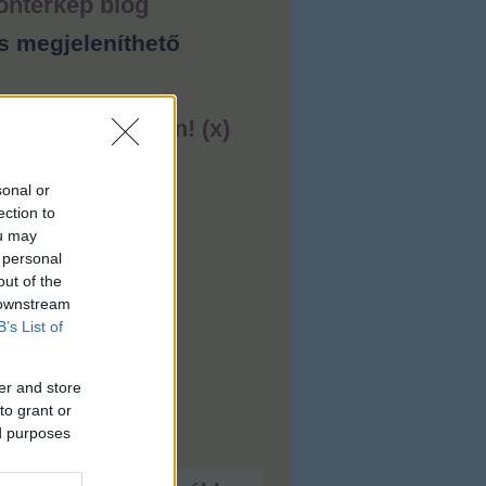
ontérkép blog
s megjeleníthető
ess lakást ingyen! (x)
sonal or
ection to
ou may
 personal
out of the
 downstream
B’s List of
er and store
to grant or
ed purposes