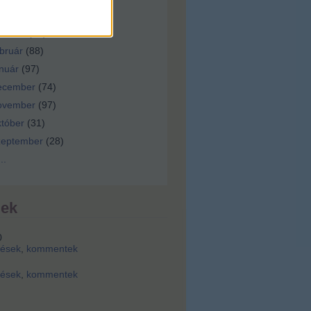
ilis
(
92
)
árcius
(
92
)
bruár
(
88
)
nuár
(
97
)
ecember
(
74
)
ovember
(
97
)
tóber
(
31
)
zeptember
(
28
)
...
dek
0
zések
,
kommentek
zések
,
kommentek