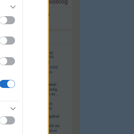
ista - ezt írja a tesóblog
s megjeleníthető
 topikok
161:
A videó ma itt érhető el:
u/id/1281070/
(
2025.02.04. 08:43
)
lett volna a kettes metró az
 tervek szerint? Hárommal több
, na meg ugye ott a Márkus
a:
Sziasztok! Nagyon érdekel
s az építészet és korszerűség.
alamelyik nap egy nagyon ér...
16. 10:56
)
Videó a
tervári Müpáról. Ugyanazok
 és építik, mint a budapestit
vagyok:
A négerek rabszolgákat
ogták Afrikában, hanem
 vették az ottani uralkodóktól és
2021.03.03. 23:36
)
Rabszolgákat