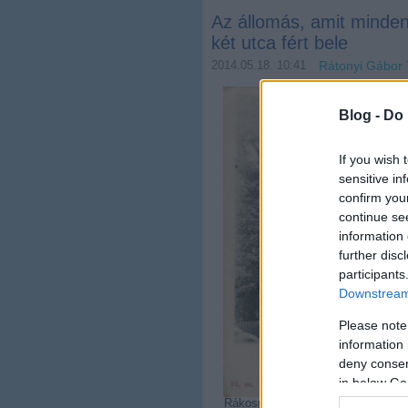
Az állomás, amit minden
két utca fért bele
2014.05.18. 10:41
Rátonyi Gábor
Blog -
Do 
If you wish 
sensitive in
confirm you
continue se
information 
further disc
participants
Downstream 
Please note
information 
deny consent
in below Go
Rákospalota-Újpest (akkor még Pal