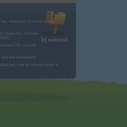
an, amelyikért 20 milliót se kell
es dizájnvilla, 100 éves
résház
gészhető XIX. századi
z éjszakai Budapestről
dal épp csak fel lehetett kerülni a