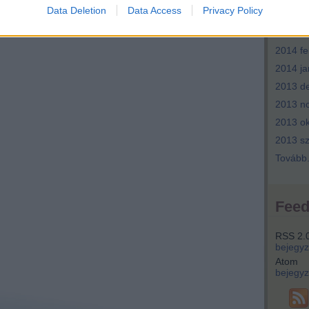
Data Deletion
Data Access
Privacy Policy
2014 ápr
2014 m
2014 fe
2014 ja
2013 d
2013 n
2013 ok
2013 s
Tovább
Fee
RSS 2.
bejegy
Atom
bejegy