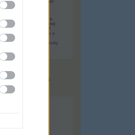
tek, majd a szesztilalom alatt
rtek egy most feltárt, tiktos
an
Hoffer:
Keresek egy fotót a
er.Gólya utca 38(Bókay János)
kocsmáról, Scheuring József
.
(
2021.02.01. 08:06
)
Ilyen lesz a
ugati. Különös párhuzam:
a WestBalkan járt, arra mindig
srészek születtek
x.hu - Budapest
s megjeleníthető
ívum
lius
(
43
)
nius
(
56
)
ájus
(
71
)