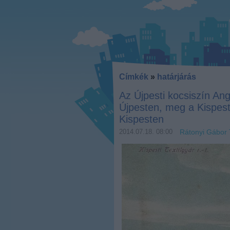
Címkék
»
határjárás
Az Újpesti kocsiszín Ang
Újpesten, meg a Kispesti
Kispesten
2014.07.18. 08:00
Rátonyi Gábor