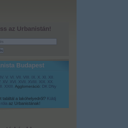
ss az Urbanistán!
nista Budapest
IV.
V.
VI.
VII.
VIII.
IX.
X.
XI.
XII.
.
XV.
XVI.
XVII.
XVIII.
XIX.
XX.
I.
XXIII.
Agglomeráció:
DK
DNy
 találtál a lakóhelyedről?
Küldj
 róla
az Urbanistának!