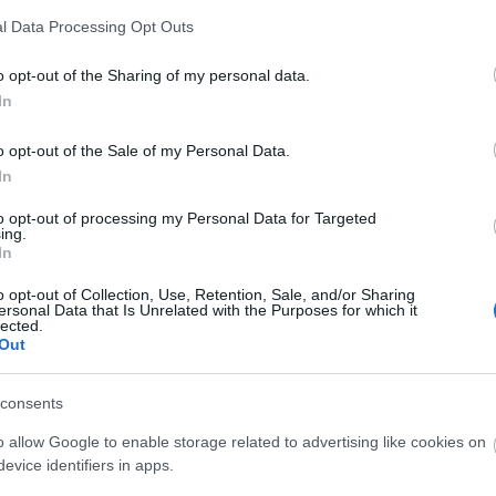
Futur
Palotán volt!
l Data Processing Opt Outs
ekkel, lásd legalul a felhívást), egy ritkán jelentkező
Ninc
n, melyben a kerületek, városrészek, illetve a város
o opt-out of the Sharing of my personal data.
ehet, nem mindenkit hoz majd lázba, hogy Kőbánya és
elem
dik, vagy hogy melyik kerületé a Rákospalota-Újpest
In
melyik kerülethatárt érdekesnek találtam, gondoltam
Friss
o opt-out of the Sale of my Personal Data.
tovább »
In
christo
m akarsz lemaradni a friss posztokról, katt ide:
nava.h
to opt-out of processing my Personal Data for Targeted
Milyen 
ing.
eredeti
In
megálló
park...
o opt-out of Collection, Use, Retention, Sale, and/or Sharing
Tetszik
0
ersonal Data that Is Unrelated with the Purposes for which it
kisemm
lected.
engem i
Out
Éppen v
kerületek
rákospalota
xiii. ker
xiv. ker
xvi.
(
2021.04.
ly
határjárás
alsórákos
körvasút sor
tatai
szentpé
tervezik
alota-újpest vasútállomás
vazul utca
szilágyi
consents
király 
o allow Google to enable storage related to advertising like cookies on
nem bef
evice identifiers in apps.
pénzért
kere...
(