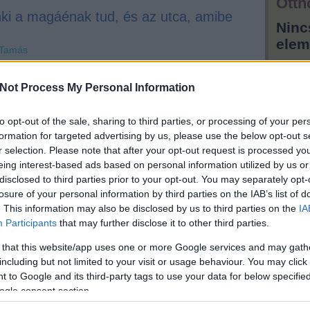
Otth
ki a magáénak tud, és az utca, amibe
Ninc
elem
 Tamás
Hird
Not Process My Personal Information
to opt-out of the sale, sharing to third parties, or processing of your per
formation for targeted advertising by us, please use the below opt-out s
r selection. Please note that after your opt-out request is processed y
eing interest-based ads based on personal information utilized by us or
disclosed to third parties prior to your opt-out. You may separately opt-
losure of your personal information by third parties on the IAB’s list of
. This information may also be disclosed by us to third parties on the
IA
Participants
that may further disclose it to other third parties.
 that this website/app uses one or more Google services and may gath
including but not limited to your visit or usage behaviour. You may click 
 to Google and its third-party tags to use your data for below specifi
ogle consent section.
ota-Újpest) vasútállomás 1899-ben. Persze, hogy mindig is