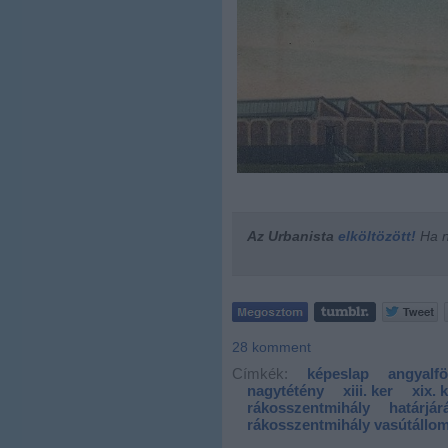
Az Urbanista
elköltözött!
Ha ne
28
komment
Címkék:
képeslap
angyalfö
nagytétény
xiii. ker
xix. 
rákosszentmihály
határjár
rákosszentmihály vasútállo