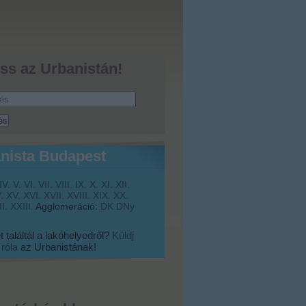
ss az Urbanistán!
nista Budapest
IV.
V.
VI.
VII.
VIII.
IX.
X.
XI.
XII.
.
XV.
XVI.
XVII.
XVIII.
XIX.
XX.
I.
XXIII.
Agglomeráció:
DK
DNy
 találtál a lakóhelyedről?
Küldj
 róla
az Urbanistának!