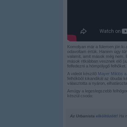
Komolyan már a fülemen jön ki 
odavoltam értük. Hanem úgy tűni
valamit, amit mások még nem. E
mások ritkábban vesznek elő (a
felfedezni a hömpölygő felhőket.
A videót készítő
Mayer Miklós az
felhőkből kikandikál az óbudai
választotta a nyáron, elhatározta
Amúgy a legeslegszebb felhőgo
készül csoda:
Az Urbanista
elköltözött!
Ha ne