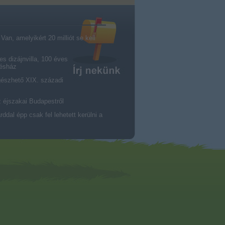
an, amelyikért 20 milliót se kell
es dizájnvilla, 100 éves
résház
gészhető XIX. századi
z éjszakai Budapestről
dal épp csak fel lehetett kerülni a