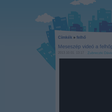
Címkék
»
felhő
Meseszép videó a felhőp
2013.10.01. 13:17
Zubreczki Dávi