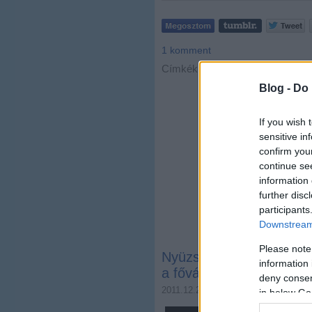
1
komment
Címkék:
budapest
videó
Blog -
Do 
If you wish 
sensitive in
confirm you
continue se
information 
further disc
participants
Downstream 
Please note
Nyüzsgő Budapest. Az e
information 
a fővárosról készült
deny consent
2011.12.22. 16:46
Zubreczki Dávi
in below Go