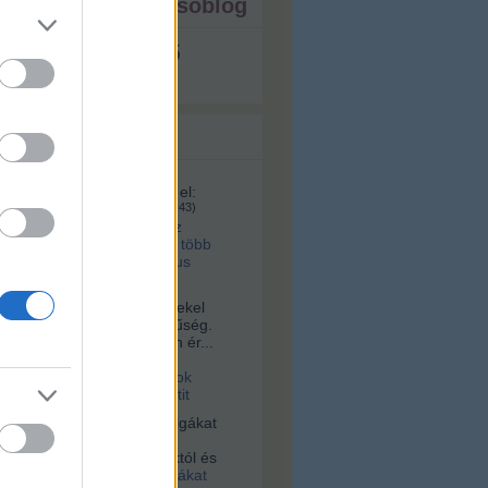
ista - ezt írja a tesóblog
s megjeleníthető
 topikok
161:
A videó ma itt érhető el:
u/id/1281070/
(
2025.02.04. 08:43
)
lett volna a kettes metró az
 tervek szerint? Hárommal több
, na meg ugye ott a Márkus
a:
Sziasztok! Nagyon érdekel
s az építészet és korszerűség.
alamelyik nap egy nagyon ér...
16. 10:56
)
Videó a
tervári Müpáról. Ugyanazok
 és építik, mint a budapestit
vagyok:
A négerek rabszolgákat
ogták Afrikában, hanem
 vették az ottani uralkodóktól és
2021.03.03. 23:36
)
Rabszolgákat