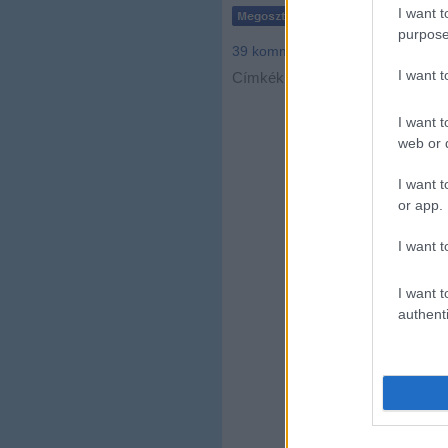
I want t
purpose
39
komment
I want 
Címkék:
budapest
film
f
I want t
web or d
I want t
or app.
I want t
I want t
authenti