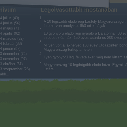
hívum
Legolvasottabb mostanában
4 július
(
43
)
A 10 legszebb eladó régi kastély Magyarországon. V
4 június
(
56
)
fizetni, van amelyiket 950-ért kínálják
4 május
(
71
)
4 április
(
92
)
10 gyönyörű eladó régi nyaraló a Balatonnál. 80 év
szecessziós ház, 150 éves csárda és 200 éves p
4 március
(
92
)
4 február
(
88
)
Milyen volt a lakhelyed 150 éve? Utcaszinten bön
4 január
(
97
)
Magyarország-térkép a neten
3 december
(
74
)
Ilyen gyönyörű légi felvételeket még nem láttam a
3 november
(
97
)
3 október
(
31
)
Magyarország 10 legdrágább eladó háza. Egymilliárd
3 szeptember
(
28
)
listára
ább
...