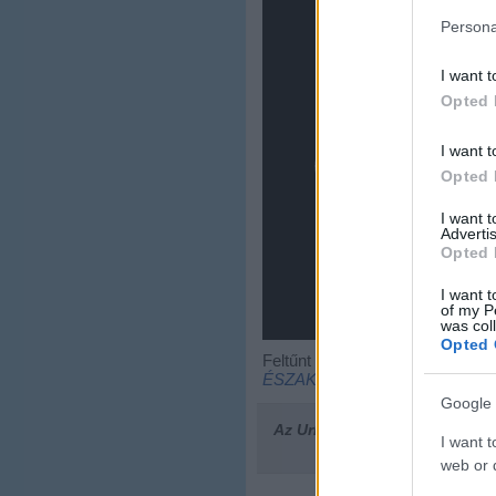
Persona
I want t
Opted 
I want t
Opted 
I want 
Advertis
Opted 
I want t
of my P
was col
Opted 
Feltűnt már nektek mennyiféle fe
ÉSZAK
)
Google 
Az Urbanista
elköltözött!
Ha ne
I want t
web or d