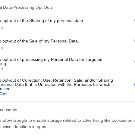
Futur
l Data Processing Opt Outs
Ninc
o opt-out of the Sharing of my personal data.
elem
In
Friss
o opt-out of the Sale of my Personal Data.
In
christo
nava.h
to opt-out of processing my Personal Data for Targeted
Milyen 
ing.
eredeti
In
megálló
park...
o opt-out of Collection, Use, Retention, Sale, and/or Sharing
ersonal Data that Is Unrelated with the Purposes for which it
kisemm
lected.
engem i
Out
Éppen v
lhő röpköd a fejünk felett?
(Tipp: Smiló Dávid -
(
2021.04.
szentpé
tervezik
consents
m akarsz lemaradni a friss posztokról, katt ide:
király 
o allow Google to enable storage related to advertising like cookies on
nem bef
evice identifiers in apps.
pénzért
kere...
(