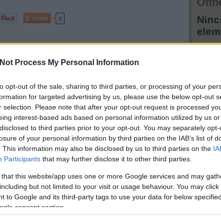
Otth
Ninc
Tetszik
0
elem
klip
felhő
timelapse
Hird
Not Process My Personal Information
to opt-out of the sale, sharing to third parties, or processing of your per
formation for targeted advertising by us, please use the below opt-out s
r selection. Please note that after your opt-out request is processed y
eing interest-based ads based on personal information utilized by us or
disclosed to third parties prior to your opt-out. You may separately opt-
losure of your personal information by third parties on the IAB’s list of
. This information may also be disclosed by us to third parties on the
IA
Participants
that may further disclose it to other third parties.
 that this website/app uses one or more Google services and may gath
ddigi legdögösebb timelapse videó, ami
including but not limited to your visit or usage behaviour. You may click 
 to Google and its third-party tags to use your data for below specifi
d
ogle consent section.