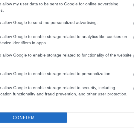
szöktet
o allow my user data to be sent to Google for online advertising
Tetszik
0
italt mé
s.
alagútb
Zoltán 
to allow Google to send me personalized advertising.
elhő
timelapse
VIII. K
alatti 
tulajd..
o allow Google to enable storage related to analytics like cookies on
zöld Ny
amerre 
evice identifiers in apps.
új váro
o allow Google to enable storage related to functionality of the website
Inde
o allow Google to enable storage related to personalization.
Ninc
elem
o allow Google to enable storage related to security, including
cation functionality and fraud prevention, and other user protection.
Arch
2014 jú
CONFIRM
2014 jú
2014 m