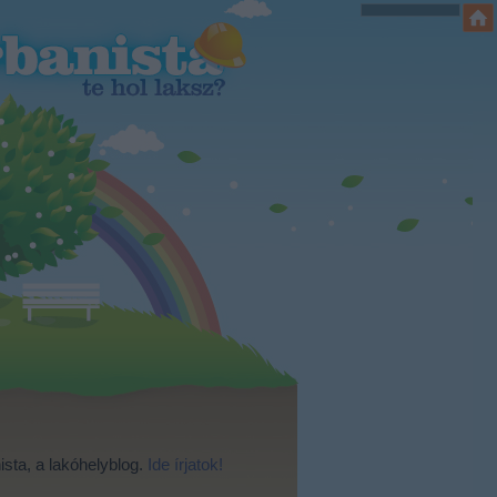
ista, a lakóhelyblog.
Ide írjatok!