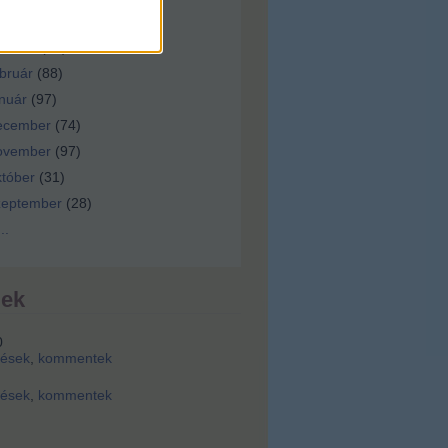
ilis
(
92
)
árcius
(
92
)
bruár
(
88
)
nuár
(
97
)
ecember
(
74
)
ovember
(
97
)
tóber
(
31
)
zeptember
(
28
)
...
dek
0
zések
,
kommentek
zések
,
kommentek