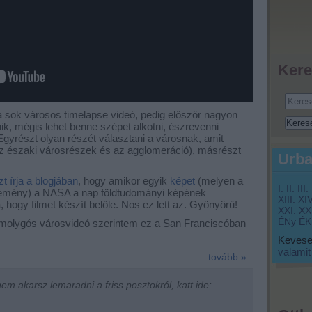
Kere
a sok városos timelapse videó, pedig először nagyon
k, mégis lehet benne szépet alkotni, észrevenni
gyrészt olyan részét választani a városnak, amit
z északi városrészek és az agglomeráció), másrészt
Urba
t írja a blogjában
, hogy amikor egyik
képet
(melyen a
I.
II.
III.
 kémény) a NASA a nap földtudományi képének
XIII.
XIV
, hogy filmet készít belőle. Nos ez lett az. Gyönyörű!
XXI.
XXI
ÉNy
ÉK
molygós városvideó szerintem ez a San Franciscóban
Keveset
valamit
tovább »
m akarsz lemaradni a friss posztokról, katt ide: