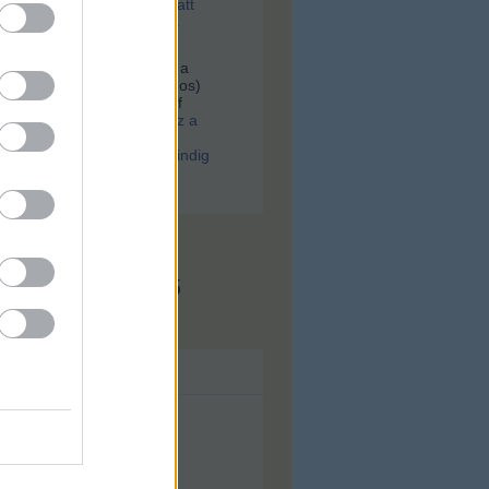
tek, majd a szesztilalom alatt
rtek egy most feltárt, tiktos
an
Hoffer:
Keresek egy fotót a
er.Gólya utca 38(Bókay János)
kocsmáról, Scheuring József
.
(
2021.02.01. 08:06
)
Ilyen lesz a
ugati. Különös párhuzam:
a WestBalkan járt, arra mindig
srészek születtek
x.hu - Budapest
s megjeleníthető
ívum
lius
(
43
)
nius
(
56
)
ájus
(
71
)