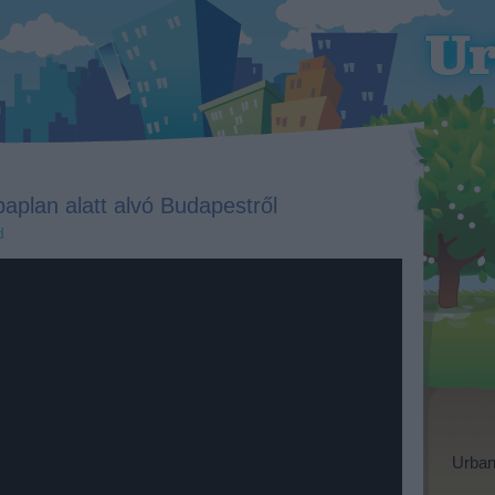
aplan alatt alvó Budapestről
d
Urban