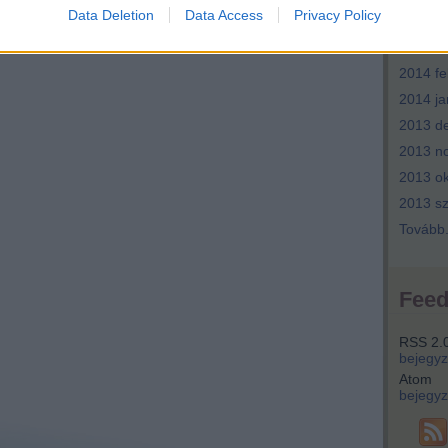
Data Deletion
Data Access
Privacy Policy
2014 ápr
2014 m
2014 fe
2014 ja
2013 d
2013 n
2013 ok
2013 s
Tovább
Fee
RSS 2.
bejegy
Atom
bejegy