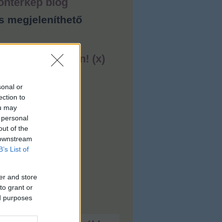
ontérkép blog
s megjeleníthető
ess lakást ingyen! (x)
sonal or
ection to
ou may
 personal
out of the
 downstream
B’s List of
er and store
to grant or
ed purposes