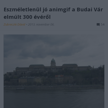
Eszméletlenül jó animgif a Budai Vár
elmúlt 300 évéről
Zubreczki Dávid
•
2013. november 06.
54