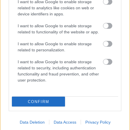
I want to allow Google to enable storage
related to analytics like cookies on web or
Láthattuk
egy elképesztő animgifen hogyan változott
device identifiers in apps.
Buda vára
az elmúlt néhány száz évben, de vajon
milyen volt a Mátyás korában? Amikor ez ...
I want to allow Google to enable storage
related to functionality of the website or app.
Népességfogyás elleni intézkedés az
I want to allow Google to enable storage
I. kerületben: épül a korlát az Alagút
related to personalization.
bejáratánál
I want to allow Google to enable storage
Zubreczki Dávid
•
2013. november 15.
8
related to security, including authentication
functionality and fraud prevention, and other
user protection.
CONFIRM
Data Deletion
Data Access
Privacy Policy