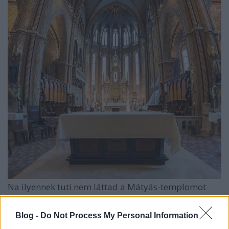
Na ilyennek tuti nem láttad a Mátyás-templomot
(kivéve, ha a főhajó közepére függesztettél egy földig
érő hintát és aztán mennyezettől ...
Blog -
Do Not Process My Personal Information