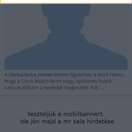
A
Várbazárba menet
lettem figyelmes a múlt héten,
hogy a Clark Ádám téren nagy építkezés folyik.
Lássuk először a kevésbé megosztót. Azt, ...