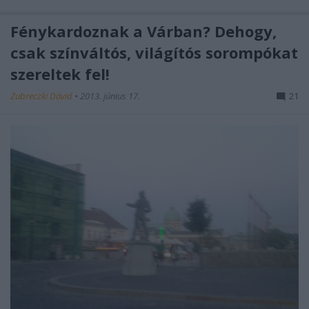
Fénykardoznak a Várban? Dehogy,
csak színváltós, világítós sorompókat
szereltek fel!
Zubreczki Dávid
•
2013. június 17.
21