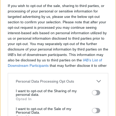
If you wish to opt-out of the sale, sharing to third parties, or
processing of your personal or sensitive information for
targeted advertising by us, please use the below opt-out
section to confirm your selection. Please note that after your
opt-out request is processed you may continue seeing
interest-based ads based on personal information utilized by
us or personal information disclosed to third parties prior to
your opt-out. You may separately opt-out of the further
disclosure of your personal information by third parties on the
IAB’s list of downstream participants. This information may
also be disclosed by us to third parties on the
IAB’s List of
Downstream Participants
that may further disclose it to other
third parties.
Please note that this website/app uses one or more Google
Csodálatos videó Buda fénykoráról.
Personal Data Processing Opt Outs
services and may gather and store information including but
3D-ben járható be Mátyás király
not limited to your visit or usage behaviour. You may click to
I want to opt-out of the Sharing of my
personal data.
vára!
grant or deny consent to Google and its third-party tags to
Opted In
use your data for below specified purposes in below Google
Zubreczki Dávid
•
2013. december 04.
50
consent section.
I want to opt-out of the Sale of my
Personal Data.