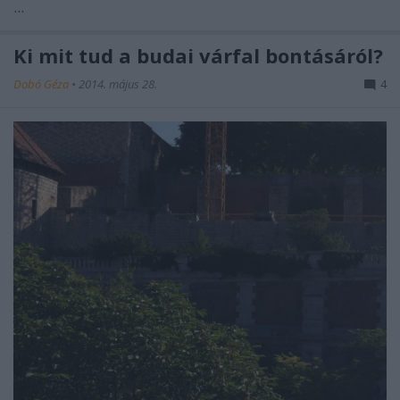
...
Ki mit tud a budai várfal bontásáról?
Dobó Géza
•
2014. május 28.
4