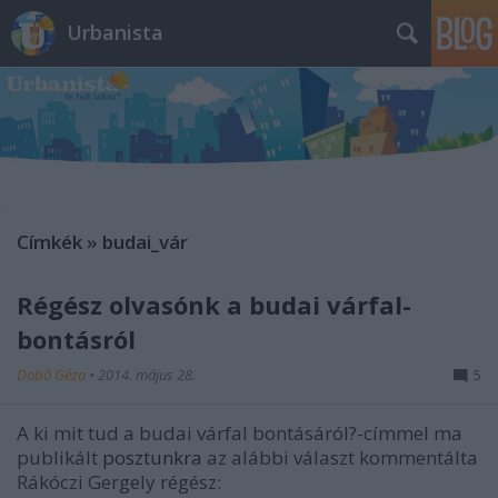
Urbanista
Címkék
»
budai_vár
Régész olvasónk a budai várfal-
bontásról
Dobó Géza
•
2014. május 28.
5
A ki mit tud a budai várfal bontásáról?-címmel ma
publikált
posztunkra
az alábbi választ kommentálta
Rákóczi Gergely régész: