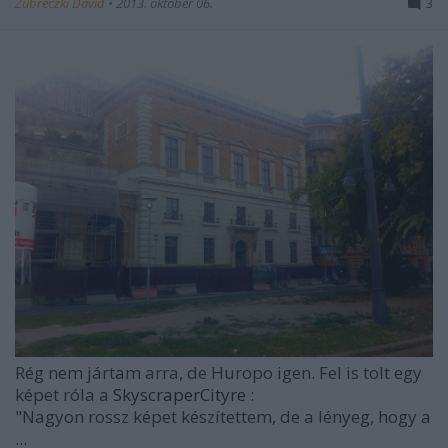
Zubreczki Dávid
•
2013. október 06.
3
Rég nem jártam arra, de
Huropo
igen. Fel is tolt egy
képet róla a
SkyscraperCityre
:
"Nagyon rossz képet készítettem, de a lényeg, hogy a
...