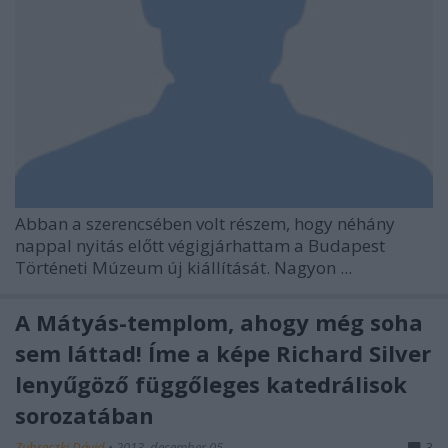
Abban a szerencsében volt részem, hogy néhány
nappal nyitás előtt végigjárhattam a Budapest
Történeti Múzeum új kiállítását. Nagyon ...
A Mátyás-templom, ahogy még soha
sem láttad! Íme a képe Richard Silver
lenyűgöző függőleges katedrálisok
sorozatában
Zubreczki Dávid
•
2013. december 05.
3