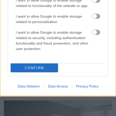
I want to allow Google to enable storage
related to functionality of the website or app.
I want to allow Google to enable storage
related to personalization.
Egy rosszul írt betű, egy aljas átfirkálás, egy
I want to allow Google to enable storage
megszűnt és egy sosem volt település neve, na meg
related to security, including authentication
egy tökéletesen eltévedt utcatábla.
...
functionality and fraud prevention, and other
user protection.
7 különleges panellakás a hazai
ingatlanpiacról. A hatméteres
CONFIRM
belmagasság, a csigalépcső vagy a
szauna lep meg jobban?
Data Deletion
Data Access
Privacy Policy
Zubreczki Dávid
•
2013. szeptember 24.
35