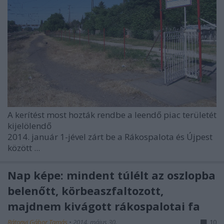
A kerítést most hozták rendbe a leendő piac területét
kijelölendő
2014. január 1-jével zárt be a Rákospalota és Újpest
között ...
Nap képe: mindent túlélt az oszlopba
belenőtt, körbeaszfaltozott,
majdnem kivágott rákospalotai fa
Rátonyi Gábor Tamás
•
2014. május 30.
10