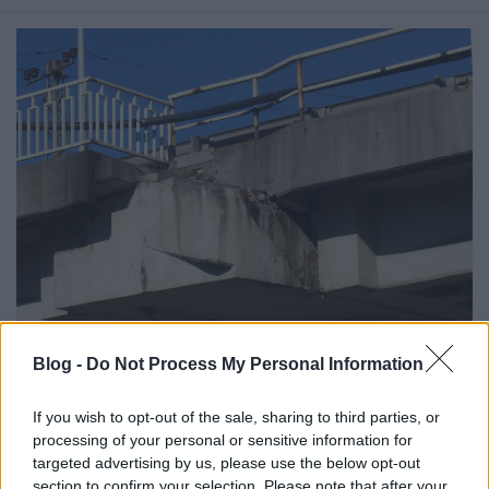
Blog -
Do Not Process My Personal Information
A felüljáró csonka lépcsője 2014 februárjában
Újpest és Rákospalota között 1974-ben épült egy
If you wish to opt-out of the sale, sharing to third parties, or
közúti felüljáró, hogy kiváltsa a nem ...
processing of your personal or sensitive information for
targeted advertising by us, please use the below opt-out
section to confirm your selection. Please note that after your