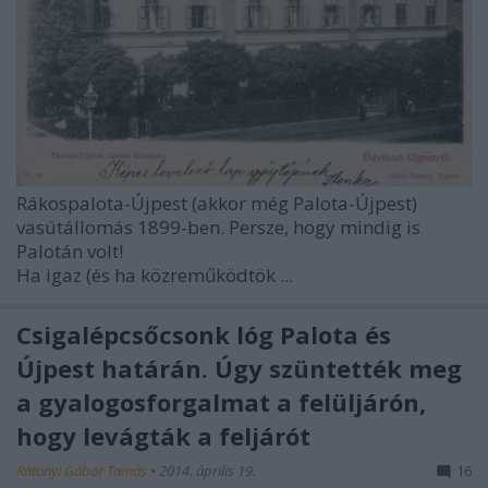
Rákospalota-Újpest (akkor még Palota-Újpest)
vasútállomás 1899-ben. Persze, hogy mindig is
Palotán volt!
Ha igaz (és ha közreműködtök ...
Csigalépcsőcsonk lóg Palota és
Újpest határán. Úgy szüntették meg
a gyalogosforgalmat a felüljárón,
hogy levágták a feljárót
Rátonyi Gábor Tamás
•
2014. április 19.
16