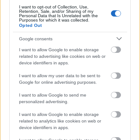
I want to opt-out of Collection, Use,
Retention, Sale, and/or Sharing of my
Personal Data that Is Unrelated with the
A budapesti szellemplázák persze nem olyanok,
Purposes for which it was collected.
mint a klasszikus kínaiak, amelyeknek fotói évente
Opted Out
kétszer körbejárják a Földet, és minden ...
Google consents
5 mókás táblabaki Budapestről
I want to allow Google to enable storage
related to advertising like cookies on web or
Zubreczki Dávid
•
2013. november 24.
50
device identifiers in apps.
I want to allow my user data to be sent to
Google for online advertising purposes.
I want to allow Google to send me
personalized advertising.
I want to allow Google to enable storage
related to analytics like cookies on web or
device identifiers in apps.