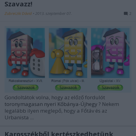
Szavazz!
Zubreczki Dávid
•
2013. szeptember 07.
2
Gondoltátok volna, hogy az előző fordulót
toronymagasan nyeri Kőbánya-Újhegy
? Nekem
legalább ilyen meglepő, hogy a Főtáv és az
Urbanista ...
Karosszékből kertészkedhetünk