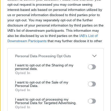
4+1 szellempláza Budapesten. Egyik
opt-out request is processed you may continue seeing
kong az ürességtől, a másik ki se
interest-based ads based on personal information utilized by
us or personal information disclosed to third parties prior to
nyitott, már bezárt, a harmadikban
your opt-out. You may separately opt-out of the further
kísértetek tanyáznak
disclosure of your personal information by third parties on the
IAB’s list of downstream participants. This information may
Zubreczki Dávid
•
2013. december 02.
108
also be disclosed by us to third parties on the
IAB’s List of
Downstream Participants
that may further disclose it to other
third parties.
Please note that this website/app uses one or more Google
Personal Data Processing Opt Outs
services and may gather and store information including but
not limited to your visit or usage behaviour. You may click to
I want to opt-out of the Sharing of my
personal data.
grant or deny consent to Google and its third-party tags to
Opted In
use your data for below specified purposes in below Google
consent section.
I want to opt-out of the Sale of my
Personal Data.
Opted In
I want to opt-out of processing my
Personal Data for Targeted Advertising.
Opted In