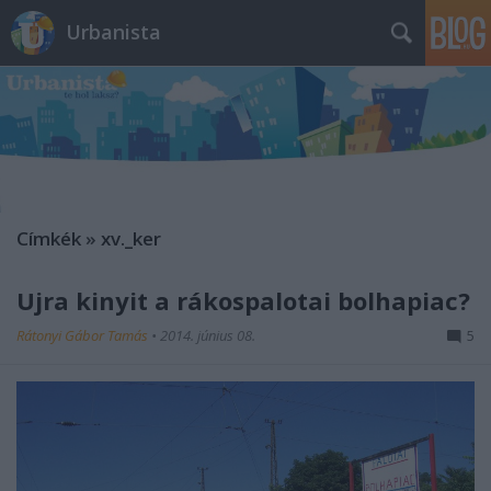
Urbanista
Címkék
»
xv._ker
Újra kinyit a rákospalotai bolhapiac?
Rátonyi Gábor Tamás
•
2014. június 08.
5