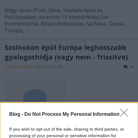
Négy város (Piski, Déva, Vajdahunyad és
Pusztakalán), valamint 15 kisebb település
(Szántóhalma, Biharszentandrás, Sárfalva, Ópiski,
Tompa, ...
Szolnokon épül Európa leghosszabb
gyalogoshídja (vagy nem - frissítve)
Zubreczki Dávid
•
2009. június 24.
14
Blog -
Do Not Process My Personal Information
If you wish to opt-out of the sale, sharing to third parties, or
processing of your personal or sensitive information for