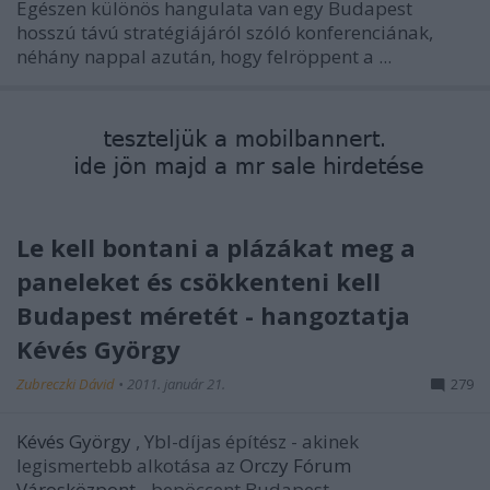
Egészen különös hangulata van egy Budapest
hosszú távú stratégiájáról szóló konferenciának,
néhány nappal azután, hogy felröppent a ...
Le kell bontani a plázákat meg a
paneleket és csökkenteni kell
Budapest méretét - hangoztatja
Kévés György
Zubreczki Dávid
•
2011. január 21.
279
Kévés György
, Ybl-díjas építész - akinek
legismertebb alkotása az
Orczy Fórum
Városközpont
- bepöccent Budapest