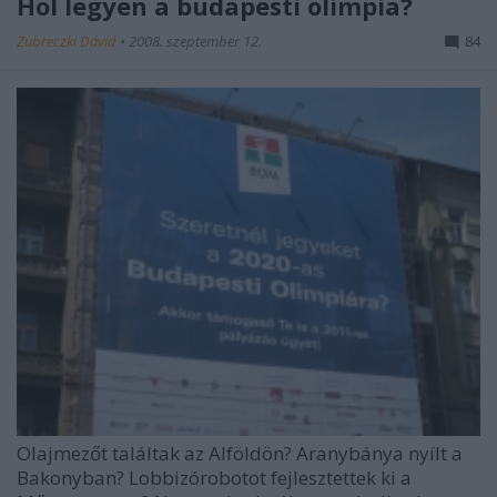
Hol legyen a budapesti olimpia?
Zubreczki Dávid
•
2008. szeptember 12.
84
Olajmezőt találtak az Alföldön? Aranybánya nyílt a
Bakonyban? Lobbizórobotot fejlesztettek ki a