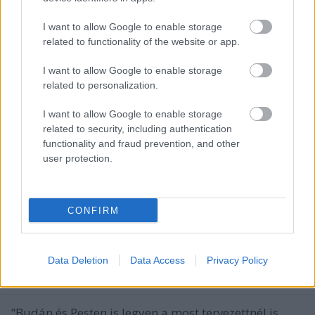
I want to allow Google to enable storage
related to functionality of the website or app.
I want to allow Google to enable storage
related to personalization.
Szinte hihetetlen, hogy van egy Duna-sziget, amelyik
nagyjából olyan messze esik a város szívétől mint a
I want to allow Google to enable storage
Margit, csak épp csodálatos fejlesztési ...
related to security, including authentication
functionality and fraud prevention, and other
user protection.
CONFIRM
Mit kíván a Pesti Nemzet?
Data Deletion
Data Access
Privacy Policy
Zubreczki Dávid
•
2009. január 30.
25
"Budán és Pesten is legyen a most tervezettnél is