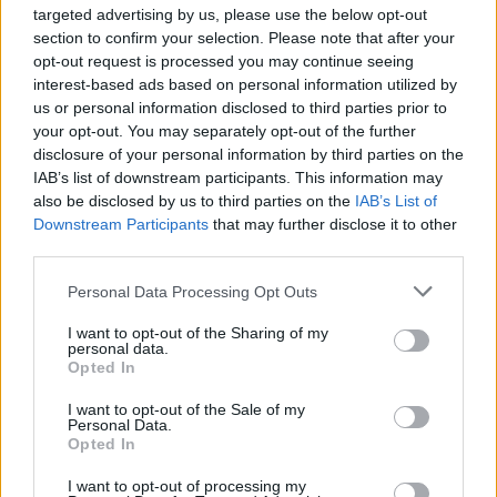
targeted advertising by us, please use the below opt-out
section to confirm your selection. Please note that after your
Miközben időről időre felröppen a
Dunán átívelő
opt-out request is processed you may continue seeing
budapesti gyalogoshíd terve
(igaz mostanában már
interest-based ads based on personal information utilized by
csak Duna-ágakon, például a
...
us or personal information disclosed to third parties prior to
your opt-out. You may separately opt-out of the further
disclosure of your personal information by third parties on the
A csepeli lakóhíd terve a "realitás
IAB’s list of downstream participants. This information may
talaján mozog", de "egyelőre nincs
also be disclosed by us to third parties on the
IAB’s List of
költségvállaló fél". Zoboki Gábor
Downstream Participants
that may further disclose it to other
third parties.
levele
Please note that this website/app uses one or more Google
Personal Data Processing Opt Outs
Zubreczki Dávid
•
2009. április 22.
12
services and may gather and store information including but
not limited to your visit or usage behaviour. You may click to
I want to opt-out of the Sharing of my
personal data.
grant or deny consent to Google and its third-party tags to
Opted In
use your data for below specified purposes in below Google
consent section.
I want to opt-out of the Sale of my
Personal Data.
Opted In
I want to opt-out of processing my