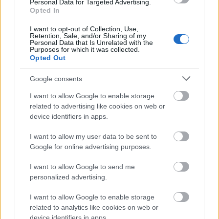
Personal Data for Targeted Advertising.
Opted In
I want to opt-out of Collection, Use,
Retention, Sale, and/or Sharing of my
Personal Data that Is Unrelated with the
Emeletes lakóhíd a megújuló Albertfalva és Csepel
Purposes for which it was collected.
Opted Out
között. Hatalmas vihart váltott ki
tegnapelőtti
posztunk
, melyben az
Ingatlanmagazin cikkére
...
Google consents
Hétemeletes lakóhíd a Dunán.
I want to allow Google to enable storage
related to advertising like cookies on web or
Grandiózus terv Csepel és
device identifiers in apps.
Albertfalva közös fejlesztésére
I want to allow my user data to be sent to
Zubreczki Dávid
•
2009. április 20.
157
Google for online advertising purposes.
I want to allow Google to send me
personalized advertising.
I want to allow Google to enable storage
related to analytics like cookies on web or
device identifiers in apps.