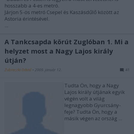
hosszabb a 4-es metró.
Járjon 5-ös metró Csepel és Kaszásdűlő között az
Astoria érintésével.
...
A Tankcsapda körút Zuglóban 1. Mi a
helyzet most a Nagy Lajos király
útján?
Zubreczki Dávid
•
2009. január 12.
41
Tudta Ön, hogy a Nagy
Lajos király útjának egyik
végén volt a világ
legnagyobb Gyurcsány-
feje? Tudta Ön, hogy a
másik végen az ország ...