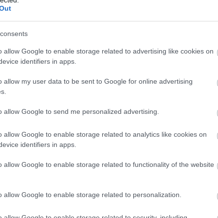
ök előtti időkből, az épületeket vagy lerombolták, vagy
Out
 Ráadásul, ami megmaradt, az is zömmel templom vagy
2014 ápr
2014 m
consents
tovább »
2014 fe
2014 ja
o allow Google to enable storage related to advertising like cookies on
m akarsz lemaradni a friss posztokról, katt ide:
2013 d
evice identifiers in apps.
2013 n
o allow my user data to be sent to Google for online advertising
2013 ok
Tetszik
0
s.
2013 s
to allow Google to send me personalized advertising.
Tovább
sopron
vár
középkor
töri
belváros
kőszeg
ker
fura ingatlan
országház utca
semmelweis
o allow Google to enable storage related to analytics like cookies on
utazó ingatlanos
Fee
evice identifiers in apps.
tlen köztéri Ki nevet a végén tábláját.
o allow Google to enable storage related to functionality of the website
RSS 2.
bejegy
d
Atom
bejegy
o allow Google to enable storage related to personalization.
o allow Google to enable storage related to security, including