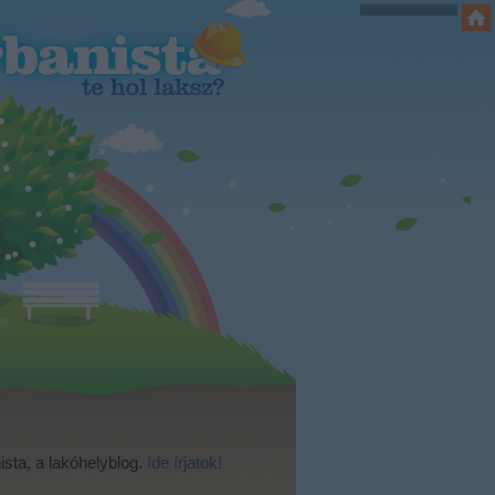
ista, a lakóhelyblog.
Ide írjatok!