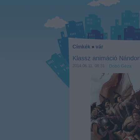
Címkék
»
vár
Klassz animáció Nándor
2014.06.11. 08:31
Dobó Géza