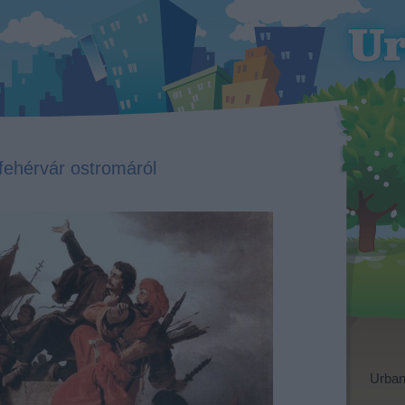
fehérvár ostromáról
Urban