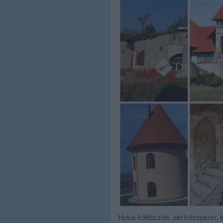
Hova költözzön, aki középkori, 