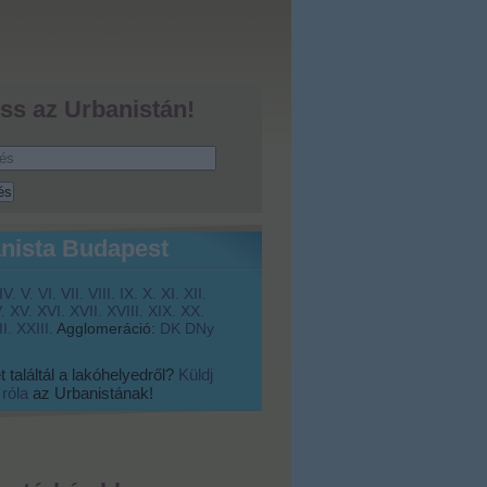
ss az Urbanistán!
nista Budapest
IV.
V.
VI.
VII.
VIII.
IX.
X.
XI.
XII.
.
XV.
XVI.
XVII.
XVIII.
XIX.
XX.
I.
XXIII.
Agglomeráció:
DK
DNy
 találtál a lakóhelyedről?
Küldj
 róla
az Urbanistának!