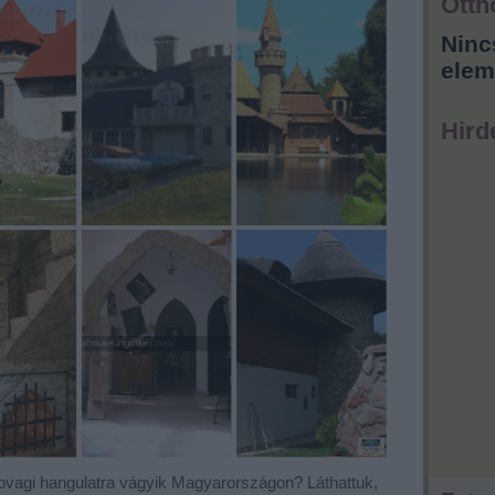
Otth
Ninc
elem
Hird
lovagi hangulatra vágyik Magyarországon? Láthattuk,