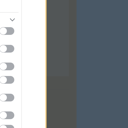
ilis
(
92
)
árcius
(
92
)
bruár
(
88
)
nuár
(
97
)
ecember
(
74
)
ovember
(
97
)
tóber
(
31
)
zeptember
(
28
)
...
dek
0
zések
,
kommentek
zések
,
kommentek