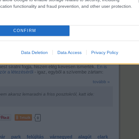
cation functionality and fraud prevention, and other user protection.
CONFIRM
Data Deletion
Data Access
Privacy Policy
Fotó:
egyker.blog.hu
t siratni fogja, hiszen elég kevesen ismerték.
Én is
zör a létezéséről
- igaz, egyből a szívembe zártam:
tovább »
m akarsz lemaradni a friss posztokról, katt ide:
Tetszik
0
vár
park
felújítás
várnegyed
alagút
clark