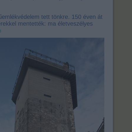
emlékvédelem tett tönkre. 150 éven át
rekkel mentették: ma életveszélyes
d