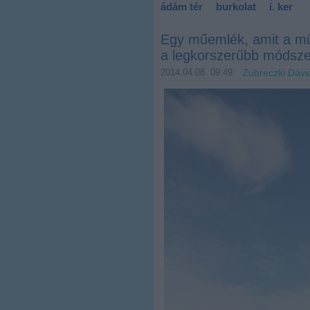
ádám tér
burkolat
i. ker
Egy műemlék, amit a mű
a legkorszerűbb módsze
2014.04.08. 09:49
Zubreczki Dávi