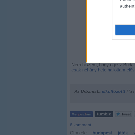
authenti
Nem hiszem, hogy egész Budapes
csak néhány hete hallottam elős
Az Urbanista
elköltözött!
Ha ne
6
komment
Címkék:
budapest
játék