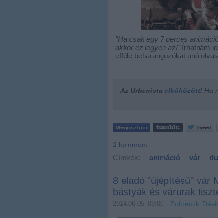
"Ha csak egy 7 perces animáció
akkor ez legyen az!"
Írhatnám id
efféle beharangozókat unó olvas
Az Urbanista
elköltözött!
Ha ne
2
komment
Címkék:
animáció
vár
du
8 eladó "újépítésű" vár
bástyák és várurak tiszt
2014.06.05. 09:00
Zubreczki Dávi