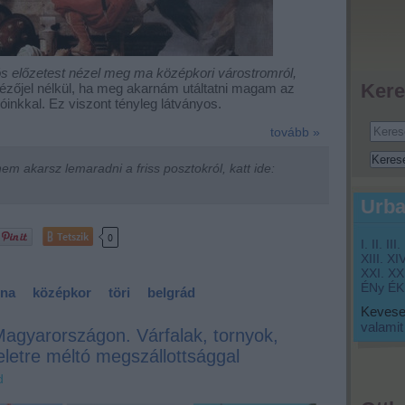
s előzetest nézel meg ma középkori várostromról,
Kere
ézőjel nélkül, ha meg akarnám utáltatni magam az
óinkkal. Ez viszont tényleg látványos.
tovább »
m akarsz lemaradni a friss posztokról, katt ide:
Urba
Tetszik
0
I.
II.
III.
XIII.
XIV
XXI.
XXI
ÉNy
ÉK
na
középkor
töri
belgrád
Keveset
valamit
 Magyarországon. Várfalak, tornyok,
eletre méltó megszállottsággal
d