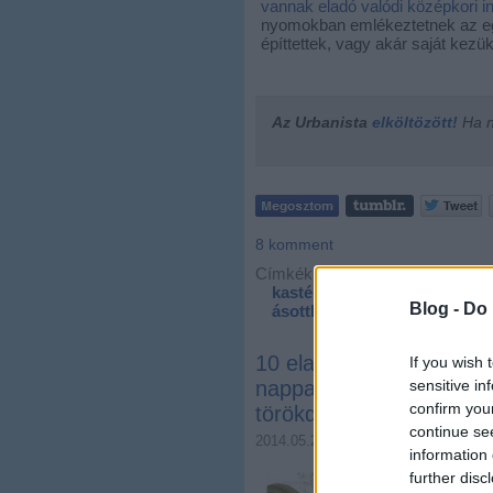
vannak eladó valódi középkori in
nyomokban emlékeztetnek az egy
építtettek, vagy akár saját kezü
Az Urbanista
elköltözött!
Ha ne
8
komment
Címkék:
budapest
balaton
kastély
szentendre
siófo
Blog -
Do 
ásotthalom
fura ingatlan
10 eladó középkori inga
If you wish 
sensitive in
nappaliban, boltív a pin
confirm you
törökdúlás előtti kecók
continue se
2014.05.29. 08:00
Zubreczki Dávi
information 
further disc