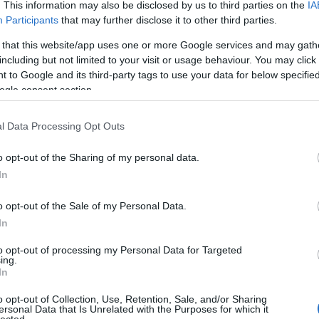
szöktet
. This information may also be disclosed by us to third parties on the
IA
italt mé
Participants
that may further disclose it to other third parties.
alagútb
Zoltán 
 that this website/app uses one or more Google services and may gath
VIII. K
including but not limited to your visit or usage behaviour. You may click 
alatti 
 to Google and its third-party tags to use your data for below specifi
tulajd..
ogle consent section.
zöld Ny
amerre 
új váro
l Data Processing Opt Outs
o opt-out of the Sharing of my personal data.
Inde
In
Ninc
elem
o opt-out of the Sale of my Personal Data.
In
Arch
to opt-out of processing my Personal Data for Targeted
ing.
In
2014 jú
2014 jú
szágok, ahol nem csak hogy középkori udvarházat,
o opt-out of Collection, Use, Retention, Sale, and/or Sharing
ersonal Data that Is Unrelated with the Purposes for which it
vehetünk, de akár
800 éves sövényt
is. Nálunk ismert
2014 m
lected.