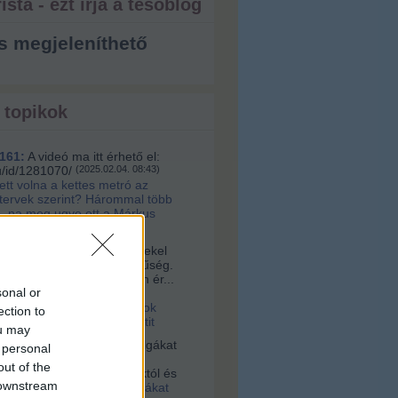
ista - ezt írja a tesóblog
s megjeleníthető
 topikok
161:
A videó ma itt érhető el:
u/id/1281070/
(
2025.02.04. 08:43
)
lett volna a kettes metró az
 tervek szerint? Hárommal több
, na meg ugye ott a Márkus
a:
Sziasztok! Nagyon érdekel
s az építészet és korszerűség.
alamelyik nap egy nagyon ér...
sonal or
16. 10:56
)
Videó a
tervári Müpáról. Ugyanazok
ection to
 és építik, mint a budapestit
ou may
vagyok:
A négerek rabszolgákat
 personal
ogták Afrikában, hanem
out of the
 vették az ottani uralkodóktól és
 downstream
2021.03.03. 23:36
)
Rabszolgákat