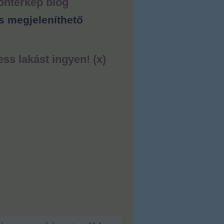
ontérkép blog
s megjeleníthető
ess lakást ingyen! (x)