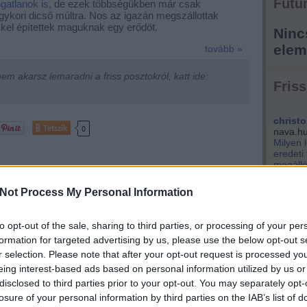
Futur
gatlanok is
, de ezek többségükben már csak
kori dicső múltra. Nos az igazán megszállottak
kkel építettek maguknak egy erődöt.
Ninc
elem
tovább »
m akarsz lemaradni a friss posztokról, katt ide:
Friss
christo
Tetszik
0
nava.h
Milyen 
eredeti
megálló
hirdetés
pécs
balatonendréd
sopron
vár
park...
k
érd
agglomeráció
diósd
páty
Not Process My Personal Information
kisemm
engem i
Éppen v
tlan Magyarországon. Várfal a
to opt-out of the sale, sharing to third parties, or processing of your per
(
2021.04.
szentpé
formation for targeted advertising by us, please use the below opt-out s
cében, kőkeret a homlokzaton -
tervezik
r selection. Please note that after your opt-out request is processed y
király 
eing interest-based ads based on personal information utilized by us or
d
nem bef
disclosed to third parties prior to your opt-out. You may separately opt-
pénzért
losure of your personal information by third parties on the IAB’s list of
kere...
(