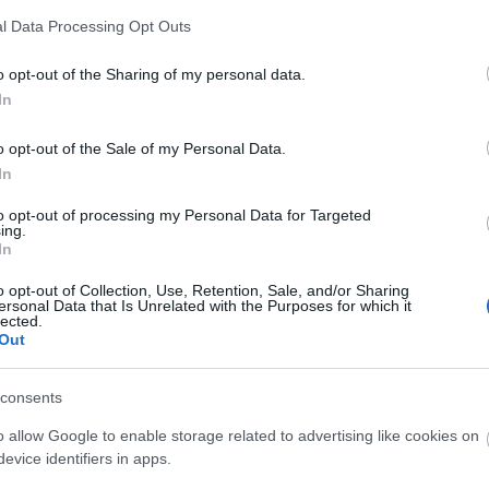
Futur
d
l Data Processing Opt Outs
Ninc
ára (költői és valós) kérdéseket, amelyeket ugyan
nt elég érdekesek ahhoz, hogy közzétegyem. Hátha Ti
o opt-out of the Sharing of my personal data.
elem
In
Friss
o opt-out of the Sale of my Personal Data.
In
christo
si engedély kapni a Róbert Károly körúton belül
nava.h
to opt-out of processing my Personal Data for Targeted
vezett területen – egy 350-400 lakásból és több
Milyen 
ing.
ól álló beruházáshoz." Kérdésem, hol van ilyen
eredeti
In
megálló
park...
o opt-out of Collection, Use, Retention, Sale, and/or Sharing
ersonal Data that Is Unrelated with the Purposes for which it
kisemm
tovább »
lected.
engem i
Out
Éppen v
m akarsz lemaradni a friss posztokról, katt ide:
(
2021.04.
szentpé
tervezik
consents
király 
o allow Google to enable storage related to advertising like cookies on
nem bef
Tetszik
0
evice identifiers in apps.
pénzért
kere...
(