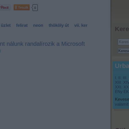
Tetszik
0
üzlet
felirat
neon
thököly út
vii. ker
Kere
t nálunk randalírozik a Microsoft
d
Urba
I.
II.
III.
XIII.
XIV
XXI.
XXI
ÉNy
ÉK
Keveset
valamit