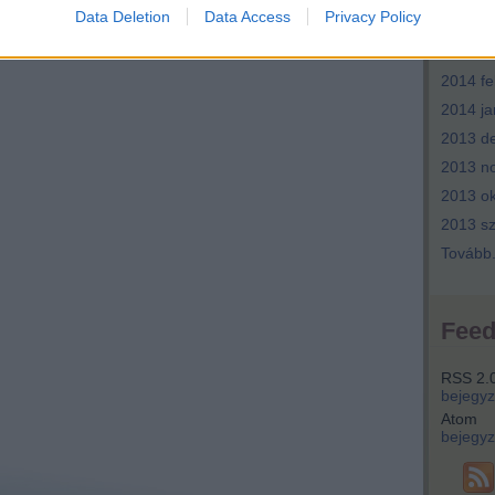
Data Deletion
Data Access
Privacy Policy
2014 ápr
2014 m
2014 fe
2014 ja
2013 d
2013 n
2013 ok
2013 s
Tovább
Fee
RSS 2.
bejegy
Atom
bejegy