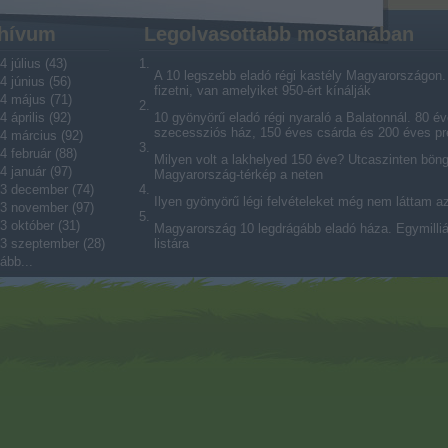
hívum
Legolvasottabb mostanában
4 július
(
43
)
A 10 legszebb eladó régi kastély Magyarországon. V
4 június
(
56
)
fizetni, van amelyiket 950-ért kínálják
4 május
(
71
)
4 április
(
92
)
10 gyönyörű eladó régi nyaraló a Balatonnál. 80 év
szecessziós ház, 150 éves csárda és 200 éves p
4 március
(
92
)
4 február
(
88
)
Milyen volt a lakhelyed 150 éve? Utcaszinten bön
4 január
(
97
)
Magyarország-térkép a neten
3 december
(
74
)
Ilyen gyönyörű légi felvételeket még nem láttam a
3 november
(
97
)
3 október
(
31
)
Magyarország 10 legdrágább eladó háza. Egymilliárd
3 szeptember
(
28
)
listára
ább
...