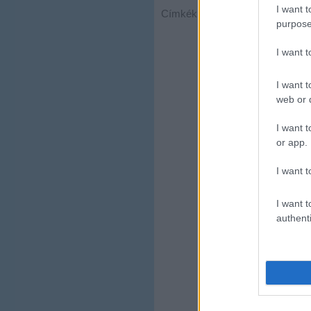
I want t
Címkék:
kérdések
thököly 
purpose
I want 
I want t
web or d
I want t
or app.
I want t
I want t
authenti