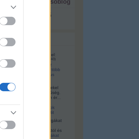
ista - ezt írja a tesóblog
s megjeleníthető
 topikok
161:
A videó ma itt érhető el:
u/id/1281070/
(
2025.02.04. 08:43
)
lett volna a kettes metró az
 tervek szerint? Hárommal több
, na meg ugye ott a Márkus
a:
Sziasztok! Nagyon érdekel
s az építészet és korszerűség.
alamelyik nap egy nagyon ér...
16. 10:56
)
Videó a
tervári Müpáról. Ugyanazok
 és építik, mint a budapestit
vagyok:
A négerek rabszolgákat
ogták Afrikában, hanem
 vették az ottani uralkodóktól és
2021.03.03. 23:36
)
Rabszolgákat