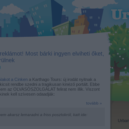
klámot! Most bárki ingyen elviheti őket,
rülnek
d
Nakot a Cinken
a Karthago Tours: új irodát nyitnak a
icsit rendbe szedni a tragikusan kinéző portált. Ebbe
em az OLVASÓSZOLGÁLAT felirat nem illik. Viszont
akinek kell szívesen odaadják:
tovább »
m akarsz lemaradni a friss posztokról, katt ide:
Urban