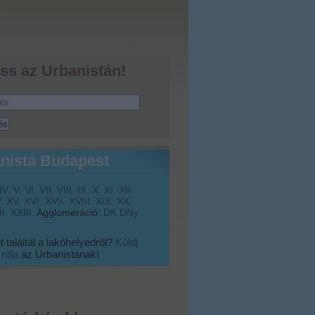
ss az Urbanistán!
nista Budapest
IV.
V.
VI.
VII.
VIII.
IX.
X.
XI.
XII.
.
XV.
XVI.
XVII.
XVIII.
XIX.
XX.
I.
XXIII.
Agglomeráció:
DK
DNy
 találtál a lakóhelyedről?
Küldj
 róla
az Urbanistának!