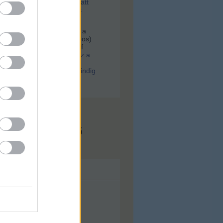
tek, majd a szesztilalom alatt
rtek egy most feltárt, tiktos
an
Hoffer:
Keresek egy fotót a
er.Gólya utca 38(Bókay János)
kocsmáról, Scheuring József
.
(
2021.02.01. 08:06
)
Ilyen lesz a
ugati. Különös párhuzam:
a WestBalkan járt, arra mindig
srészek születtek
x.hu - Budapest
s megjeleníthető
ívum
lius
(
43
)
nius
(
56
)
ájus
(
71
)