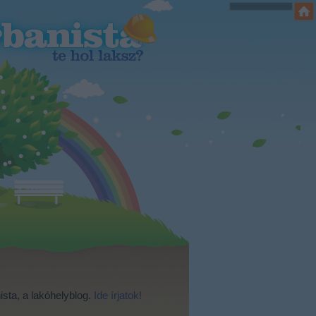
ista, a lakóhelyblog.
Ide írjatok!