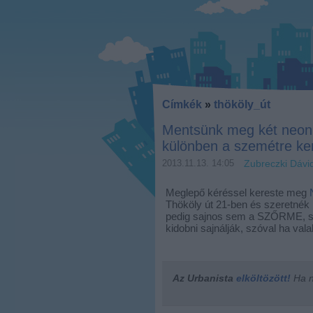
Címkék
»
thököly_út
Mentsünk meg két neonre
különben a szemétre ke
2013.11.13. 14:05
Zubreczki Dávi
Meglepő kéréssel kereste meg
Thököly út 21-ben és szeretnék k
pedig sajnos sem a SZŐRME, s
kidobni sajnálják, szóval ha val
Az Urbanista
elköltözött!
Ha ne