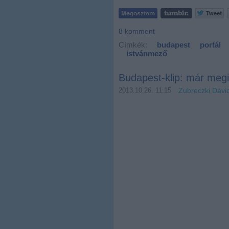
8
komment
Címkék:
budapest
portál
istvánmező
Budapest-klip: már megin
2013.10.26. 11:15
Zubreczki Dávi