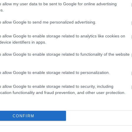
szöktet
o allow my user data to be sent to Google for online advertising
út
tabán
i. ker
xiv. ker
bosnyák tér
italt mé
s.
alagútb
Zoltán 
to allow Google to send me personalized advertising.
VIII. K
alatti 
tulajd..
o allow Google to enable storage related to analytics like cookies on
zöld Ny
amerre 
evice identifiers in apps.
új váro
o allow Google to enable storage related to functionality of the website
Inde
o allow Google to enable storage related to personalization.
Ninc
elem
o allow Google to enable storage related to security, including
cation functionality and fraud prevention, and other user protection.
Arch
2014 jú
CONFIRM
2014 jú
2014 m