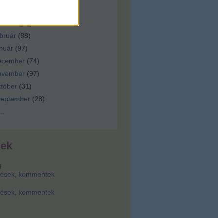
ilis
(
92
)
árcius
(
92
)
bruár
(
88
)
nuár
(
97
)
ecember
(
74
)
ovember
(
97
)
tóber
(
31
)
zeptember
(
28
)
...
dek
0
zések
,
kommentek
zések
,
kommentek