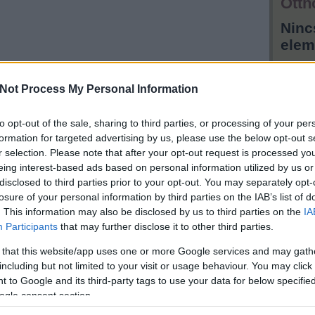
Otth
Ninc
elem
Hird
Pályaudvar, Műegyetem könyvtár, Piarista köz. Hurrá!
Not Process My Personal Information
[via:
Cink
]
to opt-out of the sale, sharing to third parties, or processing of your per
formation for targeted advertising by us, please use the below opt-out s
m akarsz lemaradni a friss posztokról, katt ide:
r selection. Please note that after your opt-out request is processed y
eing interest-based ads based on personal information utilized by us or
disclosed to third parties prior to your opt-out. You may separately opt-
Tetszik
0
losure of your personal information by third parties on the IAB’s list of
. This information may also be disclosed by us to third parties on the
IA
Participants
that may further disclose it to other third parties.
bme
klip
könyvtár
keleti pályaudvar
műegyetem
madách tér
viii. ker
xi. ker
vii.
 that this website/app uses one or more Google services and may gath
lágymányos
baross tér
istvánmező
including but not limited to your visit or usage behaviour. You may click 
 to Google and its third-party tags to use your data for below specifi
 lesz új lakópark Pesten? Lesz-e
ogle consent section.
kérdések hétvégére