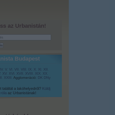
ss az Urbanistán!
nista Budapest
IV.
V.
VI.
VII.
VIII.
IX.
X.
XI.
XII.
.
XV.
XVI.
XVII.
XVIII.
XIX.
XX.
I.
XXIII.
Agglomeráció:
DK
DNy
 találtál a lakóhelyedről?
Küldj
 róla
az Urbanistának!