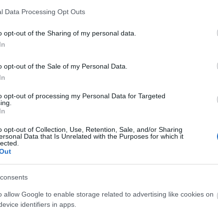
Futur
l Data Processing Opt Outs
Ninc
o opt-out of the Sharing of my personal data.
elem
et téren 2012 novemberében és decemberében
In
, újságosbódék és a sort hosszan lehetne folytatni.
Friss
o opt-out of the Sale of my Personal Data.
lemek, amelyek a technológiai fejlődésnek
tcákról és egy-két évtized múlva talán már csak az
In
rt addig velünk maradnak.
christo
nava.h
to opt-out of processing my Personal Data for Targeted
 biztos, mert míg egy lapterjesztő bezárhatja rosszul
Milyen 
ing.
eket egyelőre kötelező üzemeltetni. Ezt írja elő az
eredeti
In
ni egy kis időnek, mire mondjuk elektromosautó-töltővé
megálló
ben kísérleteznek
).
park...
o opt-out of Collection, Use, Retention, Sale, and/or Sharing
óbbi időben többen is írtatok a budapesti
ersonal Data that Is Unrelated with the Purposes for which it
kisemm
Például
lected.
Városjáró
a városblogger levlistánkon jelezte,
engem i
árosban...
Out
Éppen v
(
2021.04.
tovább »
szentpé
tervezik
consents
m akarsz lemaradni a friss posztokról, katt ide:
király 
o allow Google to enable storage related to advertising like cookies on
nem bef
evice identifiers in apps.
pénzért
kere...
(