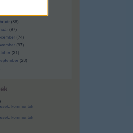
ilis
(
92
)
árcius
(
92
)
bruár
(
88
)
nuár
(
97
)
ecember
(
74
)
ovember
(
97
)
tóber
(
31
)
zeptember
(
28
)
...
dek
0
zések
,
kommentek
zések
,
kommentek