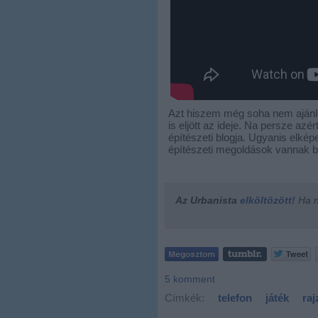
Azt hiszem még soha nem ajánlo
is eljött az ideje. Na persze az
építészeti blogja. Ugyanis elkép
építészeti megoldások vannak 
Az Urbanista
elköltözött!
Ha ne
5
komment
Címkék:
telefon
játék
raj