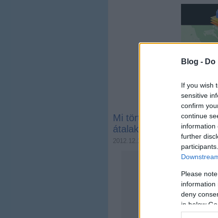
Blog -
Do 
If you wish 
sensitive in
confirm you
continue se
Mi történik a budapesti t
information 
átalakítás vagy újrahasz
further disc
2012.12.15. 08:18
Zubreczki Dávi
participants
Downstream 
Please note
information 
deny consent
in below Go