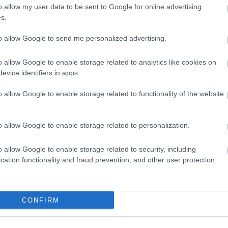
Tetszik
0
szöktet
o allow my user data to be sent to Google for online advertising
italt mé
s.
alagútb
felújítás
városkép
telefonfülke
képpár
Zoltán 
to allow Google to send me personalized advertising.
VIII. K
alatti 
ddal! Vagy egy csomó minden mást: a
tulajd..
o allow Google to enable storage related to analytics like cookies on
zöld Ny
 több helyen használható (x)
amerre 
evice identifiers in apps.
d
új váro
o allow Google to enable storage related to functionality of the website
Inde
o allow Google to enable storage related to personalization.
Ninc
elem
o allow Google to enable storage related to security, including
cation functionality and fraud prevention, and other user protection.
ó:
dino - taxi rock (indafoto.hu)
Arch
ól, hogy New Yorkban és Londonban
mi mindent
2014 jú
CONFIRM
lmazással
. Nos, bármilyen távolinak is tűnnek ezek a
 egy ideje működik Budapesten: taxit mi is
2014 jú
 persze sok minden mást…
2014 m