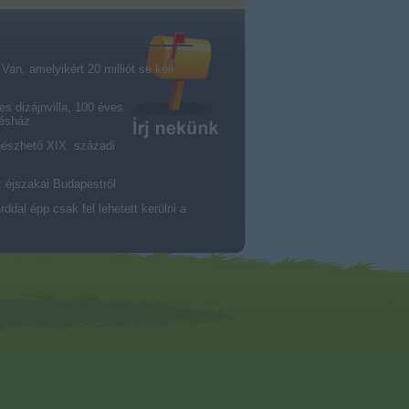
an, amelyikért 20 milliót se kell
es dizájnvilla, 100 éves
résház
gészhető XIX. századi
z éjszakai Budapestről
dal épp csak fel lehetett kerülni a