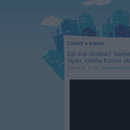
Címkék
»
telefon
Ezt már láttátok? Telefo
olyan, mintha Escher vi
2014.04.11. 17:41
Zubreczki Dávi