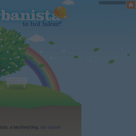
ista, a lakóhelyblog.
Ide írjatok!