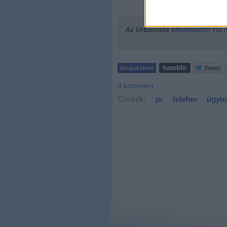
Az Urbanista
elköltözött!
Ha ne
3
komment
Címkék:
pr
telefon
ügyin