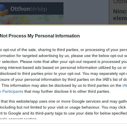
Otth
Ninc
elem
Hird
Not Process My Personal Information
to opt-out of the sale, sharing to third parties, or processing of your per
formation for targeted advertising by us, please use the below opt-out s
r selection. Please note that after your opt-out request is processed y
eing interest-based ads based on personal information utilized by us or
elefonfülkékkel? Felújítás, leszerelés,
disclosed to third parties prior to your opt-out. You may separately opt-
nosítás? Is-is
losure of your personal information by third parties on the IAB’s list of
d
. This information may also be disclosed by us to third parties on the
IA
Participants
that may further disclose it to other third parties.
 that this website/app uses one or more Google services and may gath
including but not limited to your visit or usage behaviour. You may click 
 to Google and its third-party tags to use your data for below specifi
ogle consent section.