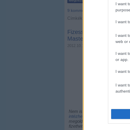
I want t
purpose
9
komment
Címkék:
budapest
telefon
I want 
Fizess taxit a telefono
I want t
MasterCard Mobile egyre
web or d
2012.10.12. 12:35
Zubreczki Dávi
I want t
or app.
I want t
I want t
authenti
Fot
Nem is olyan rég esett szó arr
intézhetünk egy taxis mobilalka
megoldások, az egyik eleme már
fizethetünk telefonnal! Na meg