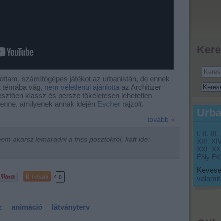
Kere
ttam, számítógépes játékot az urbanistán, de ennek
ért témába vág,
nem véletlenül ajánlotta
az Architizer
esztően klassz és persze tökéletesen lehetetlen
benne, amilyenek annak idején
Escher
rajzolt.
Urba
tovább »
I.
II.
III.
m akarsz lemaradni a friss posztokról, katt ide:
XIII.
XIV
XXI.
XXI
ÉNy
ÉK
Keveset
Tetszik
0
valamit
z
animáció
látványterv