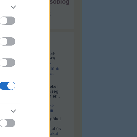
ista - ezt írja a tesóblog
s megjeleníthető
 topikok
161:
A videó ma itt érhető el:
u/id/1281070/
(
2025.02.04. 08:43
)
lett volna a kettes metró az
 tervek szerint? Hárommal több
, na meg ugye ott a Márkus
a:
Sziasztok! Nagyon érdekel
s az építészet és korszerűség.
alamelyik nap egy nagyon ér...
16. 10:56
)
Videó a
tervári Müpáról. Ugyanazok
 és építik, mint a budapestit
vagyok:
A négerek rabszolgákat
ogták Afrikában, hanem
 vették az ottani uralkodóktól és
2021.03.03. 23:36
)
Rabszolgákat