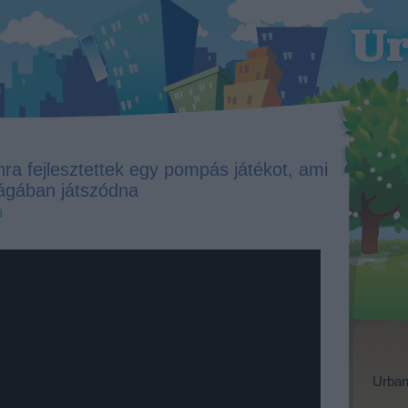
nra fejlesztettek egy pompás játékot, ami
lágában játszódna
d
Urban