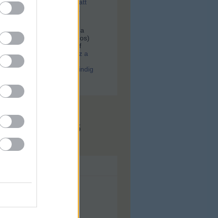
tek, majd a szesztilalom alatt
rtek egy most feltárt, tiktos
an
Hoffer:
Keresek egy fotót a
er.Gólya utca 38(Bókay János)
kocsmáról, Scheuring József
.
(
2021.02.01. 08:06
)
Ilyen lesz a
ugati. Különös párhuzam:
a WestBalkan járt, arra mindig
srészek születtek
x.hu - Budapest
s megjeleníthető
ívum
lius
(
43
)
nius
(
56
)
ájus
(
71
)