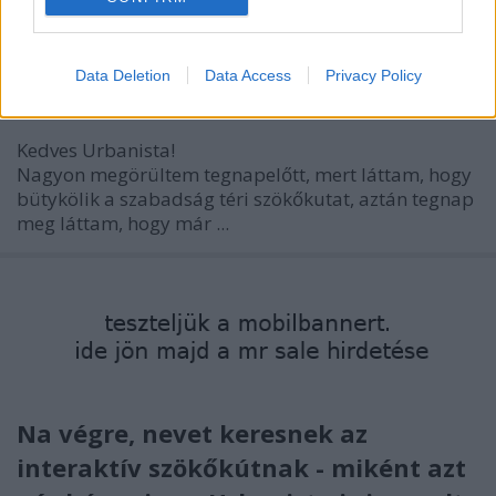
Data Deletion
Data Access
Privacy Policy
Kedves Urbanista!
Nagyon megörültem tegnapelőtt, mert láttam, hogy
bütykölik a szabadság téri szökőkutat, aztán tegnap
meg láttam, hogy már ...
Na végre, nevet keresnek az
interaktív szökőkútnak - miként azt