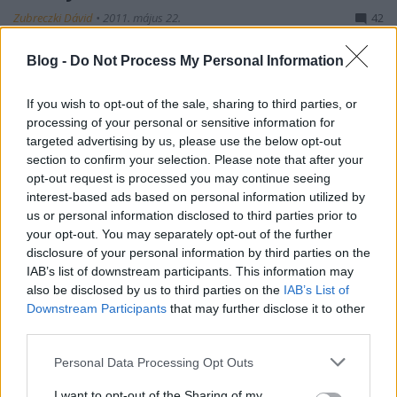
Zubreczki Dávid
•
2011. május 22.
42
Blog -
Do Not Process My Personal Information
If you wish to opt-out of the sale, sharing to third parties, or
processing of your personal or sensitive information for
targeted advertising by us, please use the below opt-out
section to confirm your selection. Please note that after your
opt-out request is processed you may continue seeing
interest-based ads based on personal information utilized by
us or personal information disclosed to third parties prior to
your opt-out. You may separately opt-out of the further
disclosure of your personal information by third parties on the
IAB’s list of downstream participants. This information may
also be disclosed by us to third parties on the
IAB’s List of
Downstream Participants
that may further disclose it to other
third parties.
Please note that this website/app uses one or more Google
Personal Data Processing Opt Outs
services and may gather and store information including but
not limited to your visit or usage behaviour. You may click to
I want to opt-out of the Sharing of my