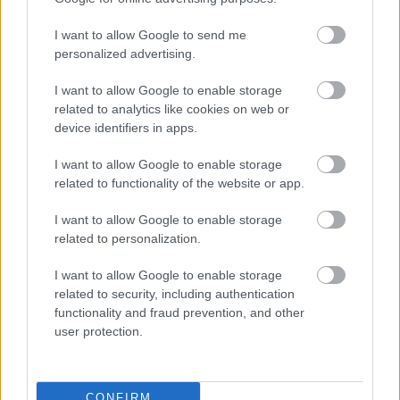
Interaktív szökőkút - újra aktív, de
I want to allow Google to send me
már nem inter - frissítve: már
personalized advertising.
szerelik
I want to allow Google to enable storage
Zubreczki Dávid
•
2011. március 18.
4
related to analytics like cookies on web or
device identifiers in apps.
I want to allow Google to enable storage
related to functionality of the website or app.
I want to allow Google to enable storage
related to personalization.
I want to allow Google to enable storage
related to security, including authentication
functionality and fraud prevention, and other
user protection.
CONFIRM