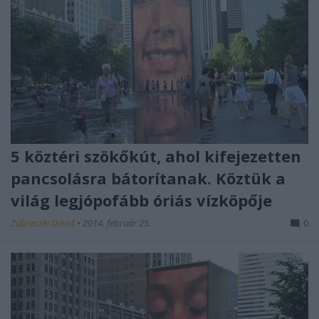
5 köztéri szökőkút, ahol kifejezetten
pancsolásra bátorítanak. Köztük a
világ legjópofább óriás vízköpője
Zubreczki Dávid
•
2014. február 25.
0