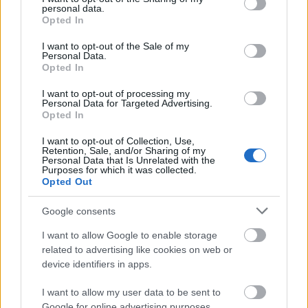
personal data.
grant or deny consent to Google and its third-party tags to
Opted In
use your data for below specified purposes in below Google
consent section.
Na jó, csak egy-két órára, meg épp hogy csak
I want to opt-out of the Sale of my
Personal Data.
bugyogósra, de akkor is. A breaking news hírt
Opted In
@KTamas,
Károly körúti tudósítónk küldte ...
I want to opt-out of processing my
Personal Data for Targeted Advertising.
Opted In
I want to opt-out of Collection, Use,
Retention, Sale, and/or Sharing of my
Personal Data that Is Unrelated with the
Purposes for which it was collected.
Opted Out
Google consents
I want to allow Google to enable storage
related to advertising like cookies on web or
device identifiers in apps.
I want to allow my user data to be sent to
Google for online advertising purposes.