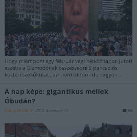
Hogy miért pont egy február végi hétköznapon jutott
eszébe a Gizmodónak
összeszedni 5 pancsolós
köztéri szökőkutat
, azt nem tudom, de nagyon ...
A nap képe: gigantikus mellek
Óbudán?
Zubreczki Dávid
•
2012. december 11.
68