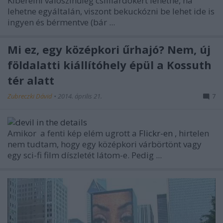
Kibérelni valószínűleg csilliárdokért lehetne, ha
lehetne egyáltalán, viszont bekuckózni be lehet ide is
ingyen és bérmentve (bár ...
Mi ez, egy középkori űrhajó? Nem, új
földalatti kiállítóhely épül a Kossuth
tér alatt
Zubreczki Dávid
•
2014. április 21.
7
Amikor a fenti kép elém ugrott a
Flickr-en
, hirtelen
nem tudtam, hogy egy középkori várbörtönt vagy
egy sci-fi film díszletét látom-e. Pedig ...