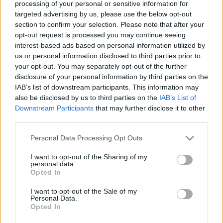
processing of your personal or sensitive information for
Budapest az egyik legkevésbé ismert
targeted advertising by us, please use the below opt-out
világváros. A legjobb eredményt a
section to confirm your selection. Please note that after your
opt-out request is processed you may continue seeing
"tisztaság, városkép, klíma"
interest-based ads based on personal information utilized by
kategóriában értük el
us or personal information disclosed to third parties prior to
your opt-out. You may separately opt-out of the further
Zubreczki Dávid
•
2009. június 25.
47
disclosure of your personal information by third parties on the
IAB’s list of downstream participants. This information may
also be disclosed by us to third parties on the
IAB’s List of
Downstream Participants
that may further disclose it to other
third parties.
Please note that this website/app uses one or more Google
Personal Data Processing Opt Outs
services and may gather and store information including but
not limited to your visit or usage behaviour. You may click to
I want to opt-out of the Sharing of my
personal data.
grant or deny consent to Google and its third-party tags to
Opted In
use your data for below specified purposes in below Google
consent section.
I want to opt-out of the Sale of my
Personal Data.
Opted In
"
Párizs áll az általános "városmárka" lista élén,
amelyet Sydney, London, Róma és New York követ
.