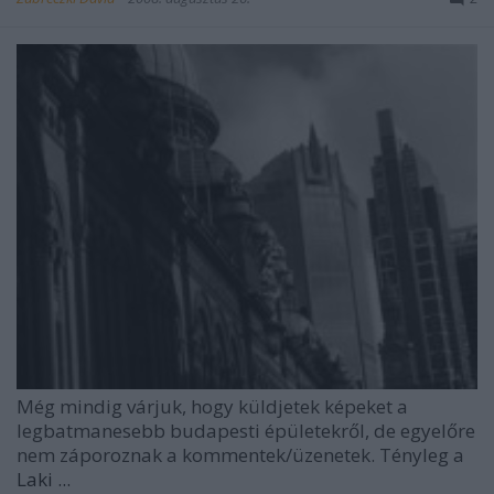
Még mindig várjuk, hogy küldjetek képeket a
legbatmanesebb budapesti épületekről, de egyelőre
nem záporoznak a kommentek/üzenetek. Tényleg a
Laki ...