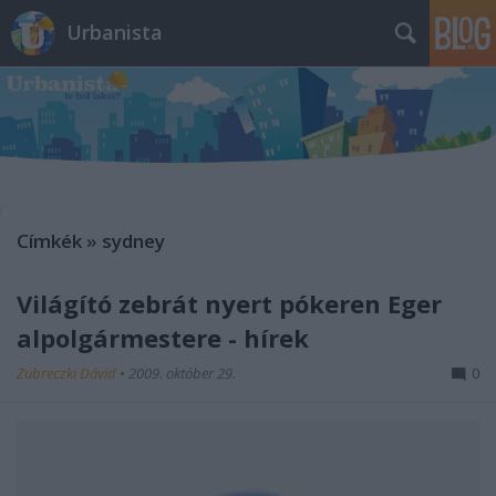
Urbanista
Címkék
»
sydney
Világító zebrát nyert pókeren Eger
alpolgármestere - hírek
Zubreczki Dávid
•
2009. október 29.
0