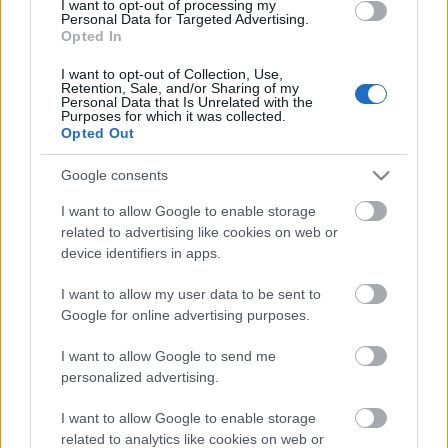
I want to opt-out of processing my
Budapest a 38. helyet foglalja el a városok ...
Personal Data for Targeted Advertising.
Opted In
Költözzünk templomba vagy
I want to opt-out of Collection, Use,
Retention, Sale, and/or Sharing of my
zsinagógába?
Personal Data that Is Unrelated with the
Purposes for which it was collected.
Zubreczki Dávid
•
2008. szeptember 09.
35
Opted Out
Google consents
I want to allow Google to enable storage
related to advertising like cookies on web or
device identifiers in apps.
I want to allow my user data to be sent to
Google for online advertising purposes.
I want to allow Google to send me
personalized advertising.
I want to allow Google to enable storage
related to analytics like cookies on web or