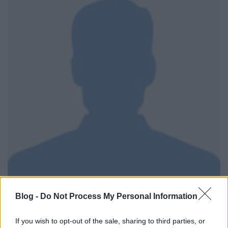
Világító zebrát nyert pókeren Eger alpolgármestere
-
és ezt a frankó címet sajnos nem én találtam ki.
Blog -
Do Not Process My Personal Information
Állítólag a zalakarosi polgármesternapok ...
If you wish to opt-out of the sale, sharing to third parties, or