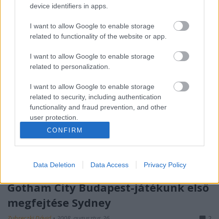
device identifiers in apps.
I want to allow Google to enable storage
related to functionality of the website or app.
I want to allow Google to enable storage
related to personalization.
I want to allow Google to enable storage
related to security, including authentication
functionality and fraud prevention, and other
user protection.
CONFIRM
Lakna Ön templomban? És zsinagógában? Európa
szerte
egyre több templom kap világi funkciót
,
mivel
számtalan szakrális épület áll üresen
. Elég ...
Data Deletion
Data Access
Privacy Policy
Gotham City Budapest-játékunk első
megfejtése Sydney
Zubreczki Dávid
•
2008. augusztus 26.
2