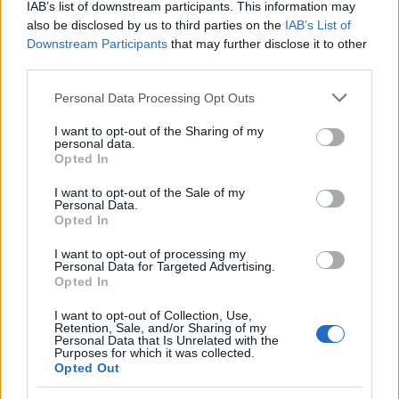
IAB’s list of downstream participants. This information may
also be disclosed by us to third parties on the
IAB’s List of
Downstream Participants
that may further disclose it to other
third parties.
Please note that this website/app uses one or more Google
Personal Data Processing Opt Outs
services and may gather and store information including but
not limited to your visit or usage behaviour. You may click to
I want to opt-out of the Sharing of my
personal data.
grant or deny consent to Google and its third-party tags to
Opted In
use your data for below specified purposes in below Google
consent section.
I want to opt-out of the Sale of my
Personal Data.
Opted In
I want to opt-out of processing my
Personal Data for Targeted Advertising.
Opted In
I want to opt-out of Collection, Use,
Retention, Sale, and/or Sharing of my
A hetvenes években, amikor még ott lebegett a
Personal Data that Is Unrelated with the
fejünk felett az atomháború réme, az USA-ban is
Purposes for which it was collected.
Opted Out
nekiálltak szorgos magánemberek "ojjektumok" ...