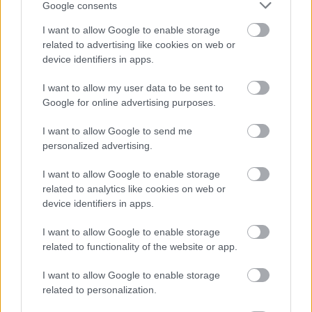
Google consents
Mit rejt egy Margit körúti pince?
I want to allow Google to enable storage
Bebóklásztunk egy százéves házat,
related to advertising like cookies on web or
amely a táblája szerint a Mártírok
device identifiers in apps.
útján áll
I want to allow my user data to be sent to
Google for online advertising purposes.
Zubreczki Dávid
•
2012. április 29.
10
I want to allow Google to send me
personalized advertising.
I want to allow Google to enable storage
related to analytics like cookies on web or
device identifiers in apps.
I want to allow Google to enable storage
related to functionality of the website or app.
A
Budapest100
sorozat az egyik legszuperebb
kezdeményezés, ami városos témában született az
I want to allow Google to enable storage
elmúlt években. (Mondanám, ...
related to personalization.