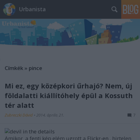
Urbanista
Címkék
»
pince
Mi ez, egy középkori űrhajó? Nem, új
földalatti kiállítóhely épül a Kossuth
tér alatt
Zubreczki Dávid
•
2014. április 21.
7
Amikor a fenti kép elém ugrott a
Flickr-en
, hirtelen