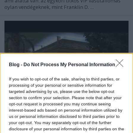
ami alatta van: az egykori titkos VIP vasútállomás
oylan vendégeknek, mint Franklin D. ...
Blog -
Do Not Process My Personal Information
If you wish to opt-out of the sale, sharing to third parties, or
processing of your personal or sensitive information for
targeted advertising by us, please use the below opt-out
section to confirm your selection. Please note that after your
opt-out request is processed you may continue seeing
interest-based ads based on personal information utilized by
1,7 millió dollárért árulják a Las
us or personal information disclosed to third parties prior to
Vegas-i csodabunkert
your opt-out. You may separately opt-out of the further
disclosure of your personal information by third parties on the
Zubreczki Dávid
•
2013. szeptember 11.
5