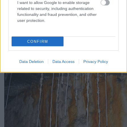
Méteres betoncseppkövek
I want to allow Google to enable storage
related to security, including authentication
Budapesten
functionality and fraud prevention, and other
user protection.
Zubreczki Dávid
•
2011. november 24.
5
CONFIRM
Data Deletion
Data Access
Privacy Policy