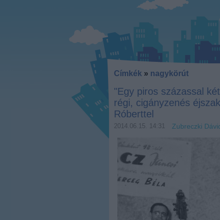
Címkék
»
nagykörút
"Egy piros százassal ké
régi, cigányzenés éjszak
Róberttel
2014.06.15. 14:31
Zubreczki Dávi