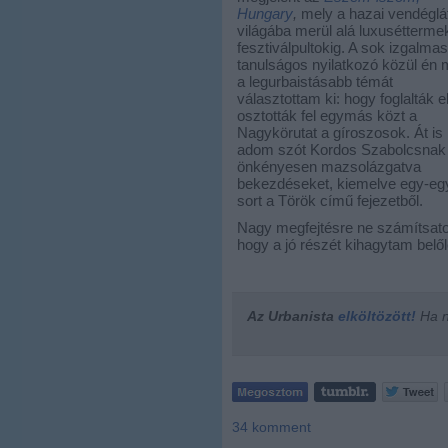
Hungary
,
mely a hazai vendéglá
világába merül alá luxuséttermek
fesztiválpultokig. A sok izgalma
tanulságos nyilatkozó közül én 
a legurbaistásabb témát
választottam ki: hogy foglalták e
osztották fel egymás közt a
Nagykörutat a gíroszosok. Át is
adom szót Kordos Szabolcsnak 
önkényesen mazsolázgatva
bekezdéseket, kiemelve egy-eg
sort a Török című fejezetből.
Nagy megfejtésre ne számítsato
hogy a jó részét kihagytam belől
Az Urbanista
elköltözött!
Ha ne
34
komment