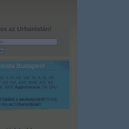
ss az Urbanistán!
nista Budapest
IV.
V.
VI.
VII.
VIII.
IX.
X.
XI.
XII.
.
XV.
XVI.
XVII.
XVIII.
XIX.
XX.
I.
XXIII.
Agglomeráció:
DK
DNy
 találtál a lakóhelyedről?
Küldj
 róla
az Urbanistának!