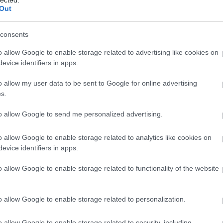
Out
2014 ápr
2014 m
consents
2014 fe
2014 ja
o allow Google to enable storage related to advertising like cookies on
2013 d
evice identifiers in apps.
2013 n
o allow my user data to be sent to Google for online advertising
2013 ok
s.
2013 s
kapta. Kösz!
to allow Google to send me personalized advertising.
Tovább
 az egyik ablakán keresztül, hogy átsétáljak a tetőkön
 tetejére - fotók és beszámoló hamarosan, ha már
o allow Google to enable storage related to analytics like cookies on
Fee
evice identifiers in apps.
m akarsz lemaradni a friss posztokról, katt ide:
o allow Google to enable storage related to functionality of the website
RSS 2.
bejegy
Atom
bejegy
o allow Google to enable storage related to personalization.
Tetszik
0
o allow Google to enable storage related to security, including