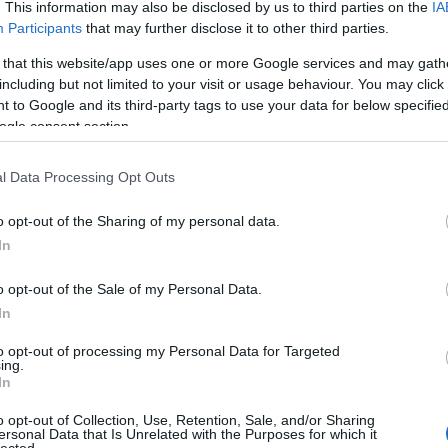
szöktet
. This information may also be disclosed by us to third parties on the
IA
italt mé
m akarsz lemaradni a friss posztokról, katt ide:
Participants
that may further disclose it to other third parties.
alagútb
Zoltán 
 that this website/app uses one or more Google services and may gath
VIII. K
including but not limited to your visit or usage behaviour. You may click 
alatti 
Tetszik
0
 to Google and its third-party tags to use your data for below specifi
tulajd..
ogle consent section.
zöld Ny
amerre 
új váro
portál
felirat
kirakat
városkép
nagykörút
l Data Processing Opt Outs
. ker
belső-terézváros
középső-terézváros
o opt-out of the Sharing of my personal data.
Inde
Ipari Minisztérium épülete a Margit
In
Ninc
d
elem
o opt-out of the Sale of my Personal Data.
In
Arch
to opt-out of processing my Personal Data for Targeted
ing.
In
2014 jú
2014 jú
o opt-out of Collection, Use, Retention, Sale, and/or Sharing
ersonal Data that Is Unrelated with the Purposes for which it
2014 m
lected.