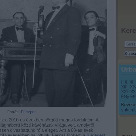
Kere
Urba
I.
II.
III.
XIII.
XIV
XXI.
XXI
ÉNy
ÉK
Keveset
valamit
Forrás:
Fortepan
ak a 2010-es években pörgött magas fordulaton. A
ilágháború közti kávéházak világa volt, amelyről
iszen olvashattunk róla eleget. Ám a 80-as évek
iről kevesebben hallottunk. Farkas Róbert, a
Budapest