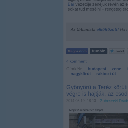
Bár
vezetője zenéjük révén az el
sokat tud mesélni – rengeteg ér
Az Urbanista
elköltözött!
Ha ne
4
komment
Címkék:
budapest
zene
nagykörút
rákóczi út
Gyönyörű a Teréz körúti
végre is hajtják, az csod
2014.05.19. 18:13
Zubreczki Dávi