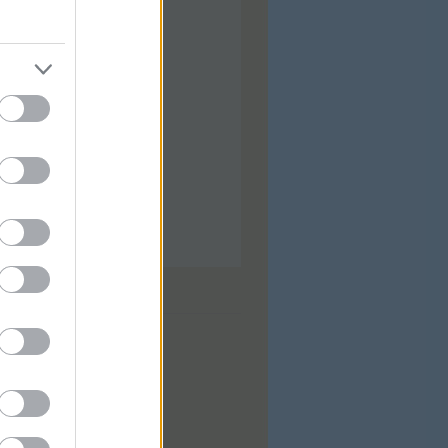
ilis
(
92
)
árcius
(
92
)
bruár
(
88
)
nuár
(
97
)
ecember
(
74
)
ovember
(
97
)
tóber
(
31
)
zeptember
(
28
)
...
dek
0
zések
,
kommentek
zések
,
kommentek