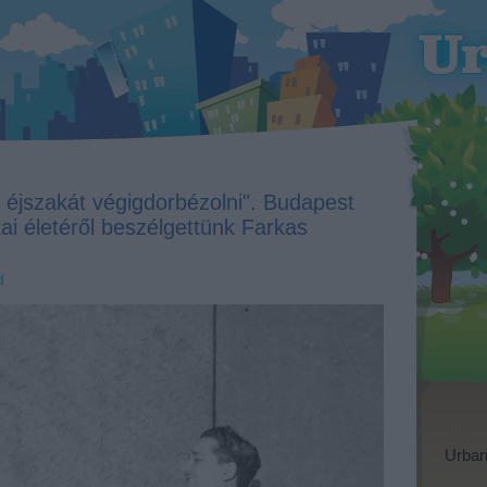
t éjszakát végigdorbézolni". Budapest
ai életéről beszélgettünk Farkas
d
Urban