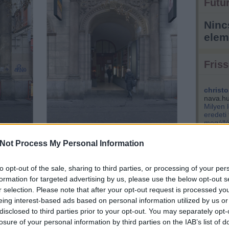
Futur
Ninc
elem
Friss
christo
nava.h
Milyen 
eredeti
megálló
park...
hogy már siránkozni felette sem az. Pedig szinte
Not Process My Personal Information
kisemm
ztatásokkal lehetne szebbé, szerethetőbbé és így talán
engem i
miközben a presztízsét is visszanyerhetné.
Éppen v
to opt-out of the sale, sharing to third parties, or processing of your per
(
2021.04.
 tipográfus és egy grafikus fickó
csak úgy hobbiból
szentpé
formation for targeted advertising by us, please use the below opt-out s
tcát a felesleges csicsamicsától
és egységes, szép
tervezik
? Végig lehetett scrollozni az Astoriától a Ferenciek
r selection. Please note that after your opt-out request is processed y
mosan követve a jelenlegi és a javasolt állapotot
király 
eing interest-based ads based on personal information utilized by us or
, ha valaki tudja hol érhető el a kép, jeleljen!)
nem bef
disclosed to third parties prior to your opt-out. You may separately opt-
pénzért
tovább »
losure of your personal information by third parties on the IAB’s list of
kere...
(