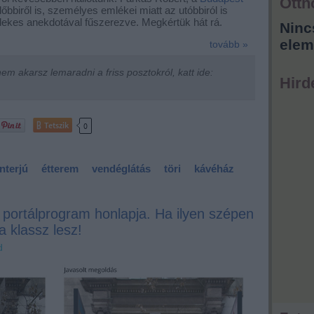
Otth
őbbiről is, személyes emlékei miatt az utóbbiról is
dekes anekdotával fűszerezve. Megkértük hát rá.
Ninc
elem
tovább »
m akarsz lemaradni a friss posztokról, katt ide:
Hird
Tetszik
0
interjú
étterem
vendéglátás
töri
kávéház
 portálprogram honlapja. Ha ilyen szépen
a klassz lesz!
d