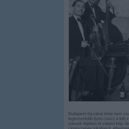
Budapest éjszakai élete nem cs
legismertebb ilyen csúcs a két v
sokunk fejében él valami kép, h
cigányzenés lokáljairól, étterme