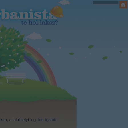
ista, a lakóhelyblog.
Ide írjatok!