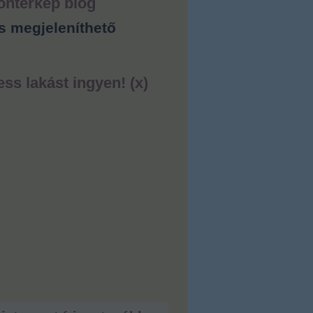
ontérkép blog
s megjeleníthető
ess lakást ingyen! (x)