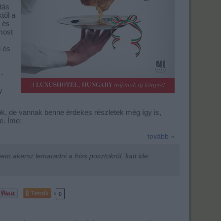
tás
től a
s és
most
l és
-
y
k, de vannak benne érdekes részletek még így is,
e. Íme:
tovább »
m akarsz lemaradni a friss posztokról, katt ide:
Tetszik
0