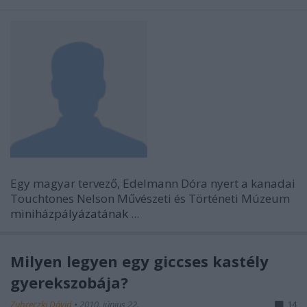
Egy magyar tervező, Edelmann Dóra nyert a kanadai
Touchtones Nelson Művészeti és Történeti Múzeum
miniházpályázatának
...
Milyen legyen egy giccses kastély
gyerekszobája?
Zubreczki Dávid
•
2010. június 22.
14