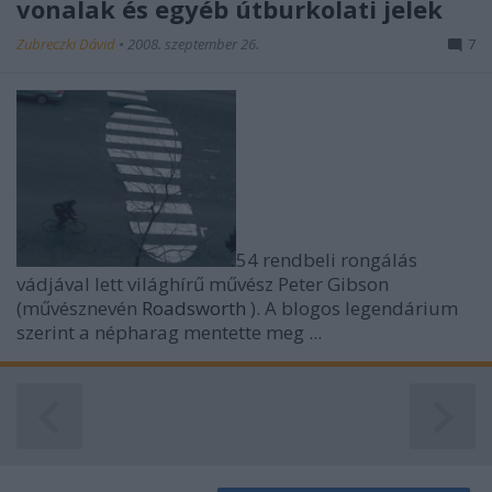
vonalak és egyéb útburkolati jelek
Zubreczki Dávid
•
2008. szeptember 26.
7
54 rendbeli rongálás
vádjával lett világhírű művész Peter Gibson
(művésznevén
Roadsworth
). A blogos legendárium
szerint a népharag mentette meg ...