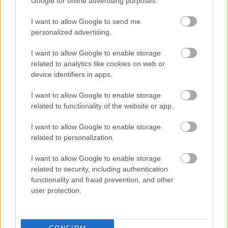
Google for online advertising purposes.
(2010)
Árad a Duna, az alsó rakpartok lezárva, te meg a
I want to allow Google to send me
dugóban állsz. Mit csinálsz? ...
personalized advertising.
Ugyanazt a lakást hirdetik
I want to allow Google to enable storage
related to analytics like cookies on web or
Budapesten és Torontóban?
device identifiers in apps.
Zubreczki Dávid
•
2013. február 14.
9
I want to allow Google to enable storage
related to functionality of the website or app.
I want to allow Google to enable storage
related to personalization.
I want to allow Google to enable storage
related to security, including authentication
functionality and fraud prevention, and other
user protection.