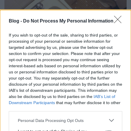
Blog -
Do Not Process My Personal Information
If you wish to opt-out of the sale, sharing to third parties, or
processing of your personal or sensitive information for
targeted advertising by us, please use the below opt-out
section to confirm your selection. Please note that after your
opt-out request is processed you may continue seeing
A
Worstroom
egyike azoknak a mókás blogoknak,
interest-based ads based on personal information utilized by
melyek ingatlanhirdetéseket posztolnak poénos
us or personal information disclosed to third parties prior to
képalákkal, szóval mikor azt olvastam legutóbbi ...
your opt-out. You may separately opt-out of the further
disclosure of your personal information by third parties on the
Elég ha beszólsz a Facebookon és a
IAB’s list of downstream participants. This information may
also be disclosed by us to third parties on the
IAB’s List of
városvezetés újratervezi a
Downstream Participants
that may further disclose it to other
közlekedést - Futurista
third parties.
Zubreczki Dávid
•
2013. június 06.
0
Please note that this website/app uses one or more Google
Personal Data Processing Opt Outs
services and may gather and store information including but