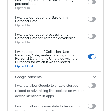
not limited to your visit or usage behaviour. You may click to
I want to opt-out of the Sharing of my
personal data.
grant or deny consent to Google and its third-party tags to
Opted In
use your data for below specified purposes in below Google
consent section.
I want to opt-out of the Sale of my
Personal Data.
Opted In
I want to opt-out of processing my
Personal Data for Targeted Advertising.
Opted In
I want to opt-out of Collection, Use,
Retention, Sale, and/or Sharing of my
Personal Data that Is Unrelated with the
Purposes for which it was collected.
Opted Out
Google consents
I want to allow Google to enable storage
related to advertising like cookies on web or
device identifiers in apps.
I want to allow my user data to be sent to
Fotó:
darthwalk - felső rakparti dugó árvíz idején