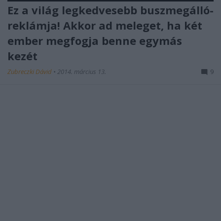
Ez a világ legkedvesebb buszmegálló-
reklámja! Akkor ad meleget, ha két
ember megfogja benne egymás
kezét
Zubreczki Dávid
•
2014. március 13.
9