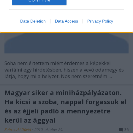
CONFIRM
Data Deletion
Data Access
Privacy Policy
Soha nem értettem miért érdemes a képekkel
variálni egy hirdetésben, hiszen a vevő odamegy és
látja, hogy mi a helyzet. Nos nem szeretném ...
Magyar siker a miniházpályázaton.
Ha kicsi a szoba, nappal forgassuk el
és az éjjeli padló a mennyezetre
kerül az ággyal
Zubreczki Dávid
•
2010. október 29.
36