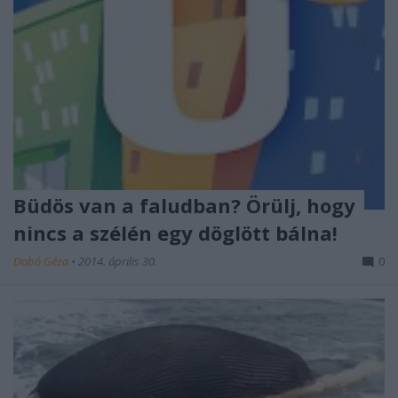
Büdös van a faludban? Örülj, hogy
nincs a szélén egy döglött bálna!
Dobó Géza
•
2014. április 30.
0