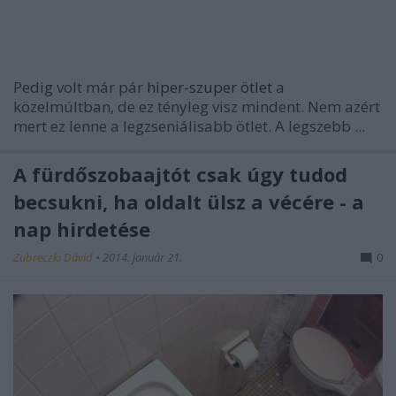
Pedig volt már pár
hiper-szuper ötlet
a
közelmúltban, de ez tényleg visz mindent. Nem azért
mert ez lenne a legzseniálisabb ötlet. A legszebb ...
A fürdőszobaajtót csak úgy tudod
becsukni, ha oldalt ülsz a vécére - a
nap hirdetése
Zubreczki Dávid
•
2014. január 21.
0