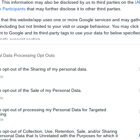
szöktet
. This information may also be disclosed by us to third parties on the
IA
italt mé
ták az utcád a török korban? Nézd meg
Participants
that may further disclose it to other third parties.
alagútb
Palotabarát könyvkritikája
Zoltán 
 that this website/app uses one or more Google services and may gath
d
VIII. K
including but not limited to your visit or usage behaviour. You may click 
alatti 
 to Google and its third-party tags to use your data for below specifi
tulajd..
ogle consent section.
zöld Ny
amerre 
új váro
l Data Processing Opt Outs
o opt-out of the Sharing of my personal data.
Inde
In
Ninc
elem
o opt-out of the Sale of my Personal Data.
In
blogot
és pompás (sajnos zártkörű)
túrákat
vezet, de
Arch
to opt-out of processing my Personal Data for Targeted
ég volt már könyvkritika az Urbanistán, hát most az ő
ing.
om neki a szót.
In
2014 jú
eljes utcanévlexikon Budapest közterületeiről (Ráday
anevek A-Z
- Corvina 2013). Ez már a harmadik
2014 jú
o opt-out of Collection, Use, Retention, Sale, and/or Sharing
ánynak (1998, 2003, 2013), de rögtön felmerült
ersonal Data that Is Unrelated with the Purposes for which it
2014 m
-e 6000 forintot ismét kiadni, illetve egyáltalán: öt-
lected.