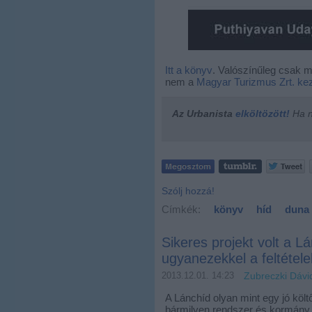
Itt a könyv
. Valószínűleg csak m
nem a
Magyar Turizmus Zrt. ke
Az Urbanista
elköltözött!
Ha ne
Szólj hozzá!
Címkék:
könyv
híd
duna
Sikeres projekt volt a L
ugyanezekkel a feltétel
2013.12.01. 14:23
Zubreczki Dávi
A Lánchíd olyan mint egy jó költ
bármilyen rendszer és kormány f