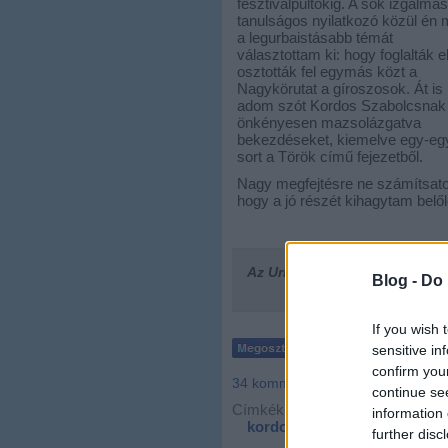
fesztiválpultokig. A sok izgalma
tanulságos nyilatkozó közül én 
a legurbaistásabb témát
választottam ki: hogy foglalták e
osztották fel egymás közt a
Nagykörutat a gíroszosok. Át is
adom szót Kordos Szabolcsnak 
önkényesen mazsolázgatva
bekezdéseket, kiemelve egy-eg
sort a Török című fejezetből.
Nagy megfejtésre ne számítsato
hogy a jó részét kihagytam belől
Az Urbanista
elköltözött!
Ha ne
Blog -
Do 
If you wish 
sensitive in
confirm you
34
komment
continue se
Címkék:
budapest
könyv
information 
kordos szabolcs
further disc