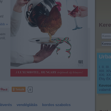
ny
en!
Kere
ább »
nem
ról,
Urba
I.
II.
III.
XIII.
XIV
XXI.
XXI
ÉNy
ÉK
Keveset
Tetszik
valamit
0
átverés
vendéglátás
kordos szabolcs