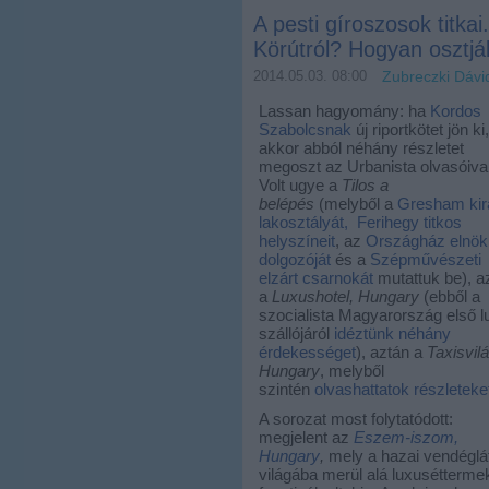
A pesti gíroszosok titkai
Körútról? Hogyan osztjá
2014.05.03. 08:00
Zubreczki Dávi
Lassan hagyomány: ha
Kordos
Szabolcsnak
új riportkötet jön ki,
akkor abból néhány részletet
megoszt az Urbanista olvasóival
Volt ugye a
Tilos a
belépés
(melyből a
Gresham kirá
lakosztályát,
Ferihegy titkos
helyszíneit
, az
Országház elnök
dolgozóját
és a
Szépművészeti
elzárt csarnokát
mutattuk be), a
a
Luxushotel, Hungary
(ebből a
szocialista Magyarország első l
szállójáról
idéztünk néhány
érdekességet
), aztán a
Taxisvilá
Hungary
, melyből
szintén
olvashattatok részleteke
A sorozat most folytatódott:
megjelent az
Eszem-iszom,
Hungary
,
mely a hazai vendéglá
világába merül alá luxuséttermek