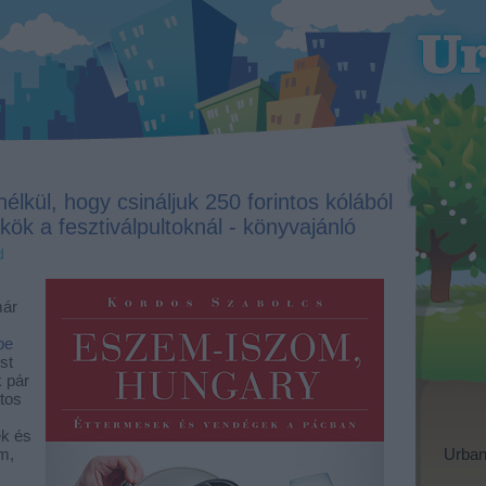
élkül, hogy csináljuk 250 forintos kólából
kök a fesztiválpultoknál - könyvajánló
d
,
már
be
st
k pár
ltos
ek és
m,
Urban