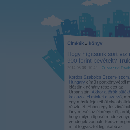
Címkék
»
könyv
Hogy hígítsunk sört víz n
900 forint bevételt? Trük
2014.05.08. 10:42
Zubreczki Dávi
Kordos Szabolcs
Eszem-iszom
Hungary
című riportkönyvéből 
idéztünk néhány részletet az
Urbanistán.
Akkor a török büfék
kalauzolt el minket a szerző
, mo
egy másik fejezetből olvashatto
részletet. Ebben egy fesztiválpu
lány mesél az élményeiről, arról,
hogy milyen típusú rendezvény
vendégek vannak. Persze enge
mint fogyasztót leginkább az