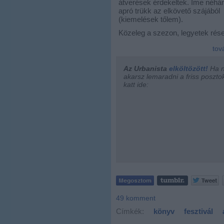
átverések érdekeltek. Íme néhá
apró trükk az elkövető szájából
(kiemelések tőlem).
Közeleg a szezon, legyetek rés
tov
Az Urbanista
elköltözött!
Ha 
akarsz lemaradni a friss posztok
katt ide:
49
komment
Címkék:
könyv
fesztivál