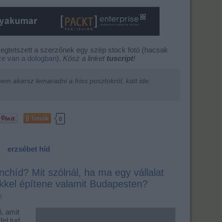
egtetszett a szerzőnek egy szép stock fotó (hacsak
ze van a dologban
).
Kösz a linket
tuscript
!
m akarsz lemaradni a friss posztokról, katt ide:
Tetszik
0
erzsébet híd
ánchíd? Mit szólnál, ha ma egy vállalat
ekkel építene valamit Budapesten?
d
ő, amit
el tud