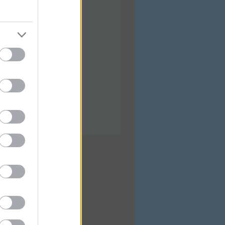
ilis
(
92
)
árcius
(
92
)
bruár
(
88
)
nuár
(
97
)
ecember
(
74
)
ovember
(
97
)
tóber
(
31
)
zeptember
(
28
)
...
dek
0
zések
,
kommentek
zések
,
kommentek