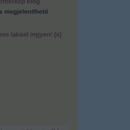
ontérkép blog
s megjeleníthető
ess lakást ingyen! (x)