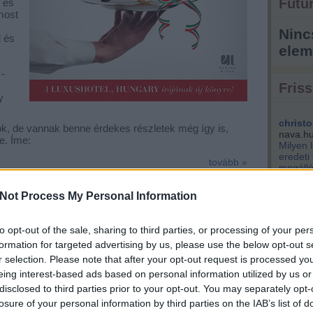
Futur
s és
most
Ninc
l és
elem
-
Friss
y
christo
k, de vannak benne érdekes részletek még így is,
nava.h
e. Íme:
Milyen 
eredeti
tovább »
megálló
park...
m akarsz lemaradni a friss posztokról, katt ide:
Not Process My Personal Information
kisemm
engem i
Éppen v
to opt-out of the sale, sharing to third parties, or processing of your per
(
2021.04.
szentpé
Tetszik
0
formation for targeted advertising by us, please use the below opt-out s
tervezik
r selection. Please note that after your opt-out request is processed y
király 
eing interest-based ads based on personal information utilized by us or
nem bef
gyorsétterem
vendéglátóhely
nagykörút
disclosed to third parties prior to your opt-out. You may separately opt-
pénzért
losure of your personal information by third parties on the IAB’s list of
kere...
(