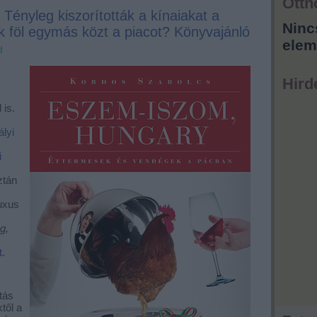
Otth
. Tényleg kiszorították a kínaiakat a
Ninc
k föl egymás közt a piacot? Könyvajánló
elem
d
Hird
 is.
lyi
i
ztán
uxus
g,
t
.
tás
től a