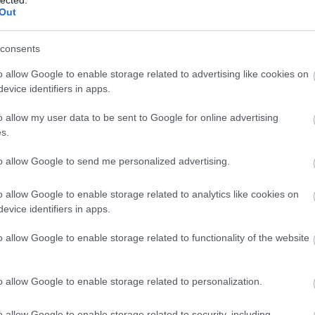
i ennyi pénzt a lexikon újabb és újabb kiadásaiba?
Out
2014 ápr
tön megmagyarázom.
2014 m
tovább »
consents
2014 fe
m akarsz lemaradni a friss posztokról, katt ide:
2014 ja
o allow Google to enable storage related to advertising like cookies on
2013 d
evice identifiers in apps.
2013 n
o allow my user data to be sent to Google for online advertising
Tetszik
0
2013 ok
s.
2013 s
to allow Google to send me personalized advertising.
Tovább
könyvkritika
utcanév
palotabarát
o allow Google to enable storage related to analytics like cookies on
orítóján bukkant fel az Erzsébet híd.
Fee
evice identifiers in apps.
került oda, mert szép
d
o allow Google to enable storage related to functionality of the website
RSS 2.
bejegy
Atom
bejegy
o allow Google to enable storage related to personalization.
o allow Google to enable storage related to security, including