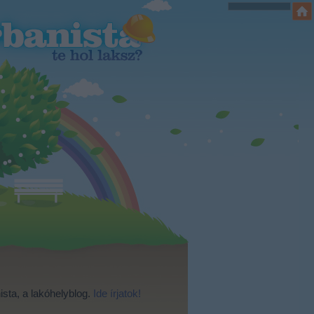
ista, a lakóhelyblog.
Ide írjatok!