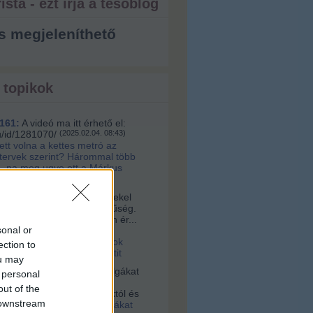
ista - ezt írja a tesóblog
s megjeleníthető
 topikok
161:
A videó ma itt érhető el:
u/id/1281070/
(
2025.02.04. 08:43
)
lett volna a kettes metró az
 tervek szerint? Hárommal több
, na meg ugye ott a Márkus
a:
Sziasztok! Nagyon érdekel
s az építészet és korszerűség.
alamelyik nap egy nagyon ér...
sonal or
16. 10:56
)
Videó a
tervári Müpáról. Ugyanazok
ection to
 és építik, mint a budapestit
ou may
vagyok:
A négerek rabszolgákat
 personal
ogták Afrikában, hanem
out of the
 vették az ottani uralkodóktól és
 downstream
2021.03.03. 23:36
)
Rabszolgákat