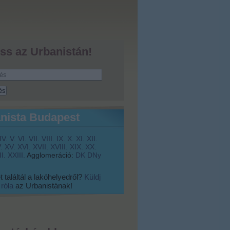
ss az Urbanistán!
nista Budapest
IV.
V.
VI.
VII.
VIII.
IX.
X.
XI.
XII.
.
XV.
XVI.
XVII.
XVIII.
XIX.
XX.
I.
XXIII.
Agglomeráció:
DK
DNy
 találtál a lakóhelyedről?
Küldj
 róla
az Urbanistának!