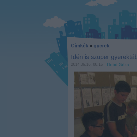
Címkék
»
gyerek
Idén is szuper gyerektá
2014.06.16. 08:16
Dobó Géza