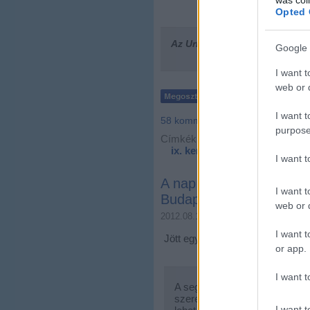
Opted 
Az Urbanista
elköltözött!
Ha ne
Google 
I want t
web or d
I want t
58
komment
purpose
Címkék:
budapest
gyerek
ix. ker
középső-ferencváro
I want 
A nap kérdése: hova vigy
I want t
Budapesten?
web or d
2012.08.16. 10:11
Zubreczki Dávi
I want t
Jött egy olvasói levél Facebook
or app.
I want t
A segítségeteket szeretném k
szeretném Budapesten pár érd
I want t