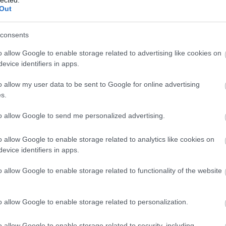
Out
2014 ápr
tovább »
2014 m
m akarsz lemaradni a friss posztokról, katt ide:
consents
2014 fe
2014 ja
o allow Google to enable storage related to advertising like cookies on
2013 d
evice identifiers in apps.
Tetszik
0
2013 n
o allow my user data to be sent to Google for online advertising
2013 ok
s.
játszótér
ferencváros
ferenc tér
elhanyagolt
2013 s
s
to allow Google to send me personalized advertising.
Tovább
ünk egy 13 éves vidéki fiút
o allow Google to enable storage related to analytics like cookies on
Fee
evice identifiers in apps.
d
o allow Google to enable storage related to functionality of the website
RSS 2.
on:
bejegy
Atom
bejegy
o allow Google to enable storage related to personalization.
érni . Jön vidékről 13 éves unokaöcsém és
ekes helyre elvinni, ami biztos, hogy izgalmas
o allow Google to enable storage related to security, including