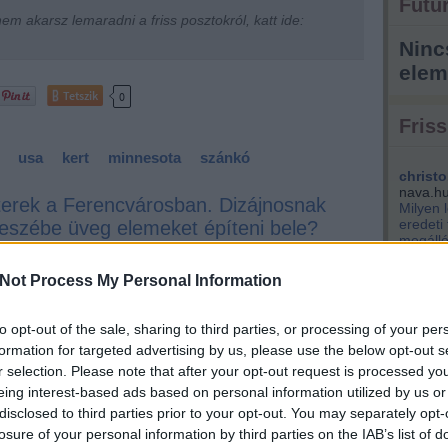
Futur
m akarsz lemaradni a friss posztokról, katt ide:
Ninc
elem
Tetszik
0
Friss
usa
kert
minnesota
szánkó
christo
nava.h
terek a Ferencvárosban. Dizájnosnak
Milyen 
eredeti
t eszébe üveg elemeket építeni bele?
megálló
d
park...
Not Process My Personal Information
kisemm
engem i
Éppen v
to opt-out of the sale, sharing to third parties, or processing of your per
(
2021.04.
szentpé
formation for targeted advertising by us, please use the below opt-out s
tervezik
r selection. Please note that after your opt-out request is processed y
király 
eing interest-based ads based on personal information utilized by us or
nem bef
disclosed to third parties prior to your opt-out. You may separately opt-
pénzért
losure of your personal information by third parties on the IAB’s list of
kere...
(