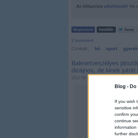
Az Urbanista
elköltözött!
Ha ne
2
komment
Címkék:
hó
sport
gyerek
Balesetveszélyes játszó
dizájnos, de kinek jutot
2012.09.22. 08:04
Zubreczki Dávi
Blog -
Do 
If you wish 
sensitive in
confirm you
continue se
information 
further disc