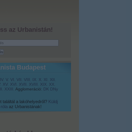
ss az Urbanistán!
nista Budapest
IV.
V.
VI.
VII.
VIII.
IX.
X.
XI.
XII.
.
XV.
XVI.
XVII.
XVIII.
XIX.
XX.
I.
XXIII.
Agglomeráció:
DK
DNy
 találtál a lakóhelyedről?
Küldj
 róla
az Urbanistának!