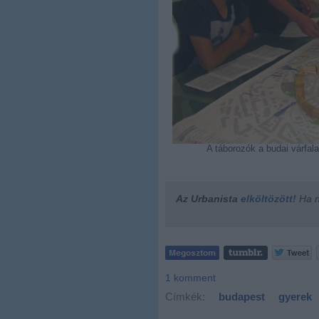
A táborozók a budai várfal
Az Urbanista
elköltözött!
Ha ne
1
komment
Címkék:
budapest
gyerek