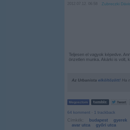
2012.07.12. 06:58
Zubreczki Dávi
Teljesen el vagyok képedve. Anny
önzetlen munka. Akárki is volt, 
Az Urbanista
elköltözött!
Ha ne
64
komment
·
1
trackback
Címkék:
budapest
gyerek
avar utca
győri utca