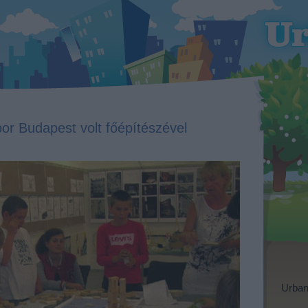
bor Budapest volt főépítészével
Urban