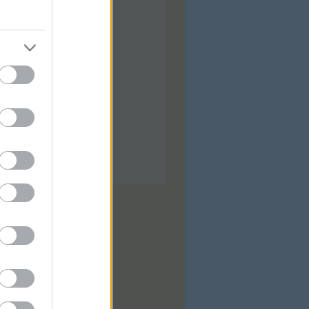
ilis
(
92
)
árcius
(
92
)
bruár
(
88
)
nuár
(
97
)
ecember
(
74
)
ovember
(
97
)
tóber
(
31
)
zeptember
(
28
)
...
dek
0
zések
,
kommentek
zések
,
kommentek