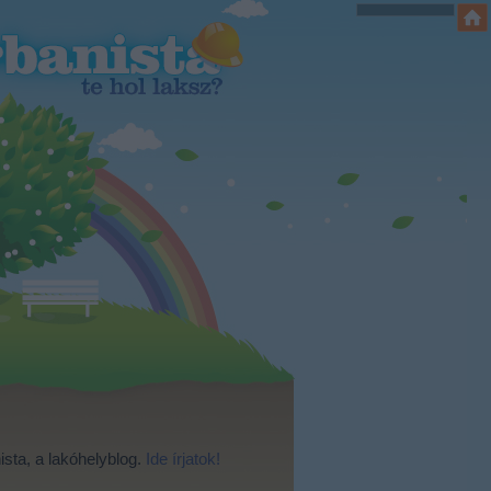
ista, a lakóhelyblog.
Ide írjatok!