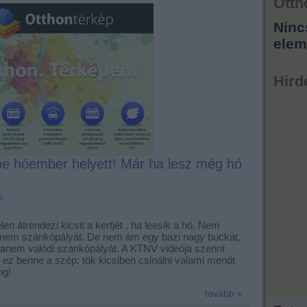
Otth
Ninc
elem
Hird
kbe hóember helyett! Már ha lesz még hó
d
len átrendezi
kicsit
a kertjét , ha leesik a hó. Nem
anem szánkópályát. De nem ám egy bazi nagy buckát,
 hanem valódi szánkópályát. A KTNV videója szerint
p ez benne a szép: tök kicsiben csinálni valami menőt
log!
tovább »