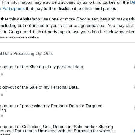
szöktet
. This information may also be disclosed by us to third parties on the
IA
italt mé
Participants
that may further disclose it to other third parties.
alagútb
Zoltán 
 that this website/app uses one or more Google services and may gath
VIII. K
including but not limited to your visit or usage behaviour. You may click 
alatti 
 to Google and its third-party tags to use your data for below specifi
tulajd..
ogle consent section.
zöld Ny
amerre 
új váro
l Data Processing Opt Outs
o opt-out of the Sharing of my personal data.
Inde
In
Ninc
g több kép a galériában.
elem
o opt-out of the Sale of my Personal Data.
t egy mókás kalandunk
, legutóbb pedig
az utólagos
as posztot - most egy ferencvárosi játszótérről küldött
In
yikről, hanem a Ferenc tériről.
Arch
to opt-out of processing my Personal Data for Targeted
l néz ki, kifejezetten dögös a csempedombja, tele van
ing.
 csak én még nem hallottam soha pozitív véleményt
In
ejezetten annak a példájaként emlegetik, milyen
2014 jú
ezés és egy olyan játszótér születik, ahol mondjuk
2014 jú
o opt-out of Collection, Use, Retention, Sale, and/or Sharing
mekre a felmászást, mert balesetveszélyesek. Pedig
ersonal Data that Is Unrelated with the Purposes for which it
ész - nem úgy mint most. Ahogy Gábor írja:
2014 m
lected.