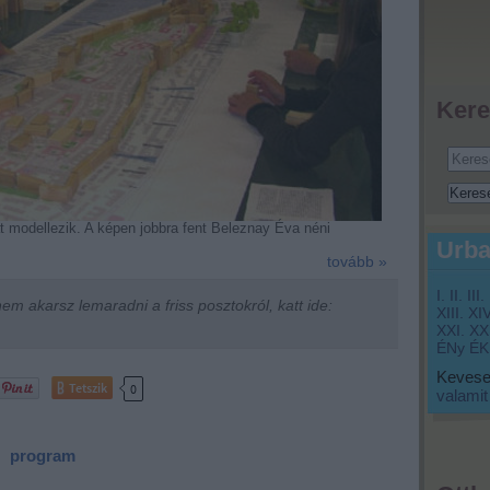
Kere
at modellezik. A képen jobbra fent Beleznay Éva néni
Urba
tovább »
I.
II.
III.
m akarsz lemaradni a friss posztokról, katt ide:
XIII.
XIV
XXI.
XXI
ÉNy
ÉK
Keveset
Tetszik
0
valamit
program