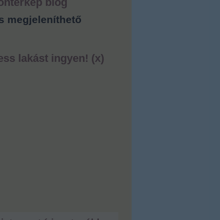
ontérkép blog
s megjeleníthető
ess lakást ingyen! (x)