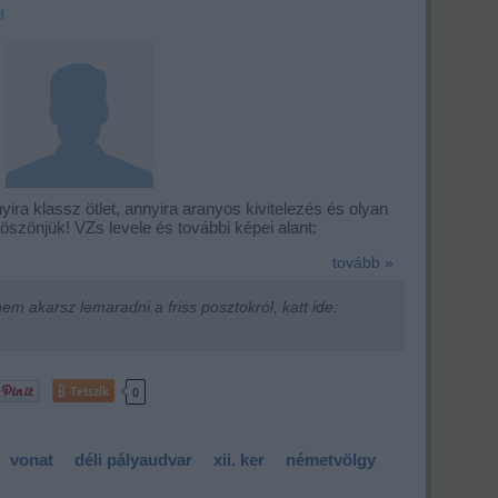
d
ira klassz ötlet, annyira aranyos kivitelezés és olyan
köszönjük! VZs levele és további képei alant:
tovább »
m akarsz lemaradni a friss posztokról, katt ide:
Tetszik
0
vonat
déli pályaudvar
xii. ker
németvölgy