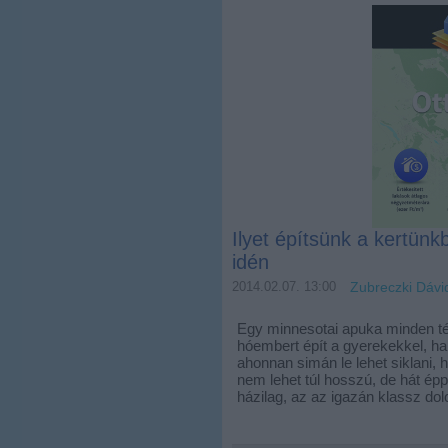
Ilyet építsünk a kertün
idén
2014.02.07. 13:00
Zubreczki Dávi
Egy minnesotai apuka minden té
hóembert épít a gyerekekkel, h
ahonnan simán le lehet siklani,
nem lehet túl hosszú, de hát ép
házilag, az az igazán klassz do