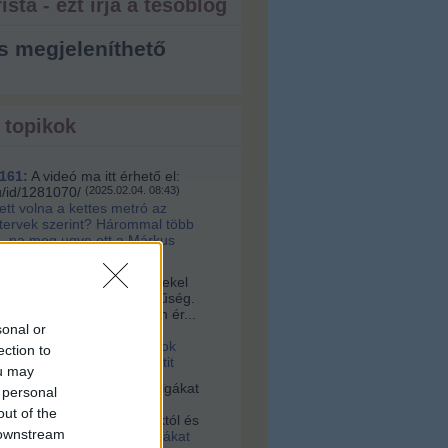
ista - ezt írja a tesóblog
s megjeleníthető
 topikok
161:
A videó ma itt érhető el:
u/id/1281070/
(
2025.02.04. 08:43
)
lett volna a kettes metró az
 tervek szerint? Hárommal több
, na meg ugye ott a Márkus
a:
Sziasztok! Nagyon érdekel
s az építészet és korszerűség.
alamelyik nap egy nagyon ér...
sonal or
16. 10:56
)
Videó a
tervári Müpáról. Ugyanazok
ection to
 és építik, mint a budapestit
ou may
vagyok:
A négerek rabszolgákat
 personal
ogták Afrikában, hanem
out of the
 vették az ottani uralkodóktól és
 downstream
2021.03.03. 23:36
)
Rabszolgákat