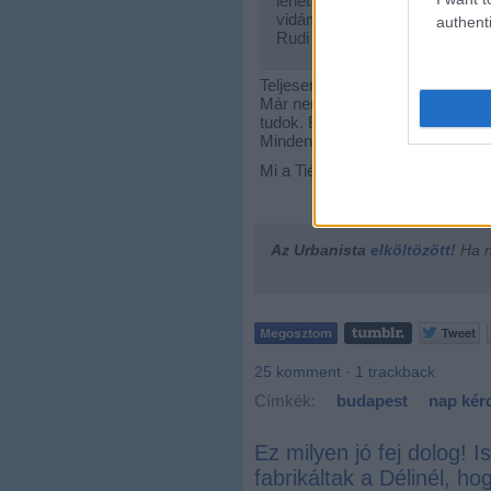
lehet neki, légyszi javasoljato
vidámpark, cirkusz már megvolt
authenti
Rudi
Teljesen elszégyelltem magam, 
Már nem vagyok tizenhárom, a 
tudok. Bár felteszem, hogy enny
Mindenesetre az én első számú 
Mi a Tiétek?
Az Urbanista
elköltözött!
Ha ne
25
komment
·
1
trackback
Címkék:
budapest
nap kér
Ez milyen jó fej dolog! 
fabrikáltak a Délinél, h