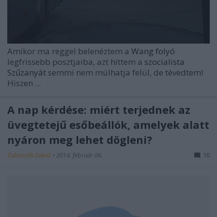
Amikor ma reggel belenéztem a
Wang folyó
legfrissebb posztjaiba, azt hittem a
szocialista
Szűzanyát
semmi nem múlhatja felül, de tévedtem!
Hiszen ...
A nap kérdése: miért terjednek az
üvegtetejű esőbeállók, amelyek alatt
nyáron meg lehet dögleni?
Zubreczki Dávid
•
2014. február 06.
10