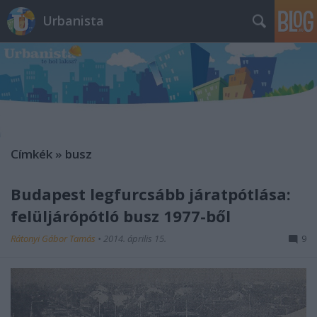
Urbanista
Címkék
»
busz
Budapest legfurcsább járatpótlása:
felüljárópótló busz 1977-ből
Rátonyi Gábor Tamás
•
2014. április 15.
9