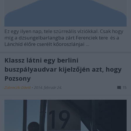
Ez egy ilyen nap, tele szürreális víziókkal. Csak hogy
míg a
dzsungelbarlangba zárt Ferenciek tere
és a
Lánchíd élőre cserélt kőoroszlánjai
...
Klassz látni egy berlini
buszpályaudvar kijelzőjén azt, hogy
Pozsony
Zubreczki Dávid
•
2014. február 24.
15