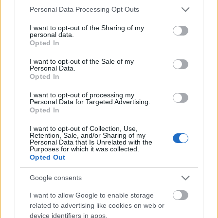
Please note that this website/app uses one or more Google
közelmúltban, de ez tényleg visz mindent. Nem azért
Personal Data Processing Opt Outs
services and may gather and store information including but
mert ez lenne a legzseniálisabb ötlet. A legszebb ...
not limited to your visit or usage behaviour. You may click to
I want to opt-out of the Sharing of my
personal data.
grant or deny consent to Google and its third-party tags to
Opted In
Budapest legfrankóbb köztéri
use your data for below specified purposes in below Google
consent section.
installációja spontán jött létre.
I want to opt-out of the Sale of my
Personal Data.
Kellene ilyeneket szándékosan is
Opted In
csinálni!
I want to opt-out of processing my
Personal Data for Targeted Advertising.
Zubreczki Dávid
•
2014. március 06.
9
Opted In
I want to opt-out of Collection, Use,
Retention, Sale, and/or Sharing of my
Personal Data that Is Unrelated with the
Purposes for which it was collected.
Opted Out
Google consents
I want to allow Google to enable storage
related to advertising like cookies on web or
device identifiers in apps.