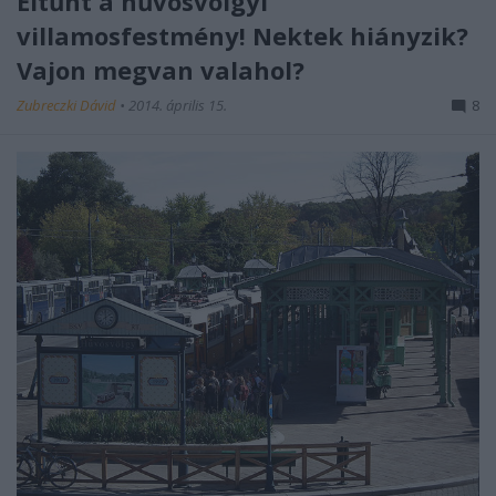
Eltűnt a hűvösvölgyi
villamosfestmény! Nektek hiányzik?
Vajon megvan valahol?
Zubreczki Dávid
•
2014. április 15.
8