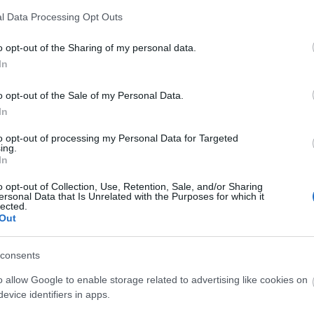
Futur
m akarsz lemaradni a friss posztokról, katt ide:
l Data Processing Opt Outs
Ninc
o opt-out of the Sharing of my personal data.
elem
Tetszik
0
In
Friss
o opt-out of the Sale of my Personal Data.
lakás
magyar telekom
belváros
budaörs
In
ér
v. ker
ix. ker
napfény utca
józsef attila-
christo
nava.h
to opt-out of processing my Personal Data for Targeted
Milyen 
ing.
eredeti
In
megálló
park...
o opt-out of Collection, Use, Retention, Sale, and/or Sharing
ersonal Data that Is Unrelated with the Purposes for which it
kisemm
lected.
engem i
Out
Éppen v
(
2021.04.
szentpé
tervezik
consents
király 
o allow Google to enable storage related to advertising like cookies on
nem bef
evice identifiers in apps.
pénzért
kere...
(