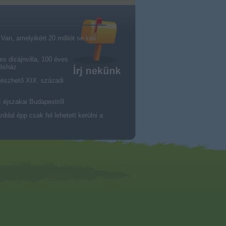
an, amelyikért 20 milliót se kell
es dizájnvilla, 100 éves
résház
gészhető XIX. századi
z éjszakai Budapestről
dal épp csak fel lehetett kerülni a