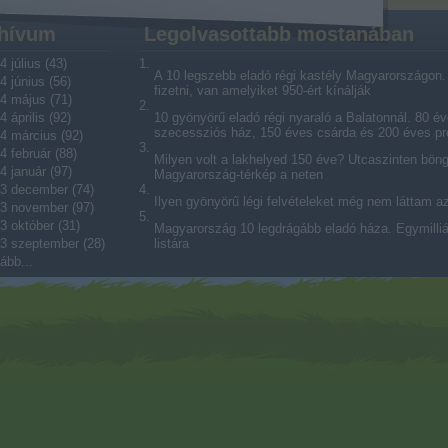
hívum
Legolvasottabb mostanában
4 július
(
43
)
A 10 legszebb eladó régi kastély Magyarországon. V
4 június
(
56
)
fizetni, van amelyiket 950-ért kínálják
4 május
(
71
)
4 április
(
92
)
10 gyönyörű eladó régi nyaraló a Balatonnál. 80 év
szecessziós ház, 150 éves csárda és 200 éves p
4 március
(
92
)
4 február
(
88
)
Milyen volt a lakhelyed 150 éve? Utcaszinten bön
4 január
(
97
)
Magyarország-térkép a neten
3 december
(
74
)
Ilyen gyönyörű légi felvételeket még nem láttam a
3 november
(
97
)
3 október
(
31
)
Magyarország 10 legdrágább eladó háza. Egymilliárd
3 szeptember
(
28
)
listára
ább
...