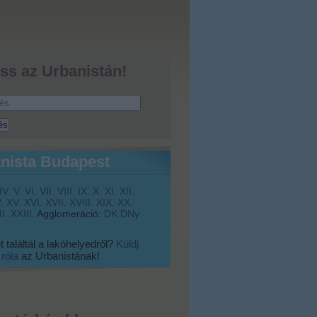
ss az Urbanistán!
nista Budapest
IV.
V.
VI.
VII.
VIII.
IX.
X.
XI.
XII.
.
XV.
XVI.
XVII.
XVIII.
XIX.
XX.
I.
XXIII.
Agglomeráció:
DK
DNy
 találtál a lakóhelyedről?
Küldj
 róla
az Urbanistának!