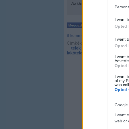
Az Urbanista
elköltözött!
Ha ne
Persona
I want t
Opted 
8
komment
I want t
Címkék:
budapest
hirdetés
Opted 
telek
irodaház
szervita t
lakótelep
I want 
Advertis
Opted 
I want t
of my P
was col
Opted 
Google 
I want t
web or d