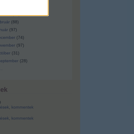
ilis
(
92
)
árcius
(
92
)
bruár
(
88
)
nuár
(
97
)
ecember
(
74
)
ovember
(
97
)
tóber
(
31
)
zeptember
(
28
)
...
dek
0
zések
,
kommentek
zések
,
kommentek