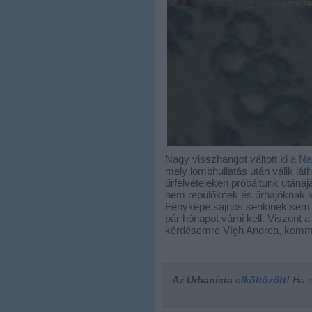
Nagy visszhangot váltott ki
a Na
mely lombhullatás után válik lát
űrfelvételeken próbáltunk utánaj
nem repülőknek és űrhajóknak k
Fényképe sajnos senkinek sem ak
pár hónapot várni kell. Viszont 
kérdésemre Vígh Andrea, kommu
Az Urbanista
elköltözött!
Ha ne