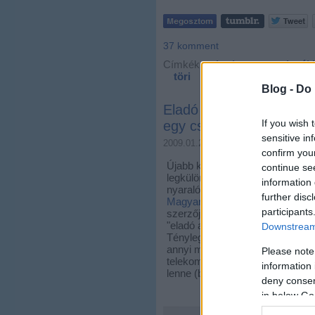
37
komment
Címkék:
budapest
szlovák
töri
budaörs
felvidék
é
Blog -
Do 
Eladó a Matáv-központ 
If you wish 
egy csomó más ingatla
sensitive in
2009.01.20. 11:27
Zubreczki Dávi
confirm you
Újabb kedvenc ingatlanhirdetési 
continue se
legkülönbözőbb és legtutibb laká
information 
nyaralókat és irodaházakat talál
further disc
Magyar Telekom
! A honlapot
Ák
participants
szerzője ajánlotta figyelmünkbe
"
eladó a csúnya Telekom-ház a S
Downstream 
Tényleg az a legnagyobb durraná
annyi minden más is van, minth
Please note
telekommunikációs, hanem tel
information 
lenne (bruhaha).
deny consent
in below Go