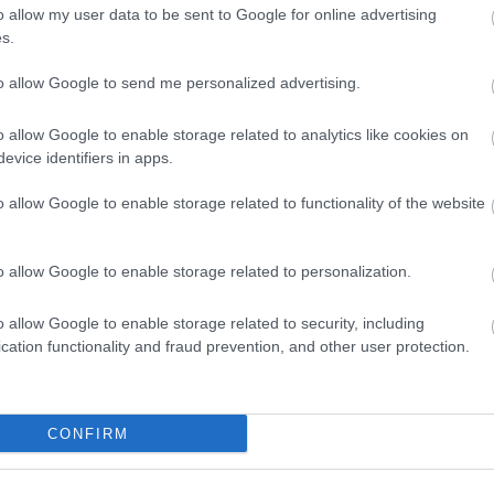
szöktet
o allow my user data to be sent to Google for online advertising
italt mé
s.
alagútb
Zoltán 
to allow Google to send me personalized advertising.
VIII. K
alatti 
tulajd..
o allow Google to enable storage related to analytics like cookies on
zöld Ny
amerre 
evice identifiers in apps.
új váro
o allow Google to enable storage related to functionality of the website
Inde
o allow Google to enable storage related to personalization.
Ninc
elem
o allow Google to enable storage related to security, including
cation functionality and fraud prevention, and other user protection.
Arch
2014 jú
CONFIRM
2014 jú
2014 m