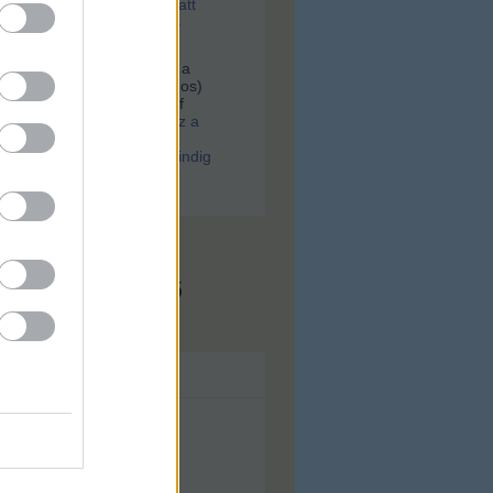
tek, majd a szesztilalom alatt
rtek egy most feltárt, tiktos
an
Hoffer:
Keresek egy fotót a
er.Gólya utca 38(Bókay János)
kocsmáról, Scheuring József
.
(
2021.02.01. 08:06
)
Ilyen lesz a
ugati. Különös párhuzam:
a WestBalkan járt, arra mindig
srészek születtek
x.hu - Budapest
s megjeleníthető
ívum
lius
(
43
)
nius
(
56
)
ájus
(
71
)