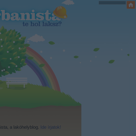
ista, a lakóhelyblog.
Ide írjatok!