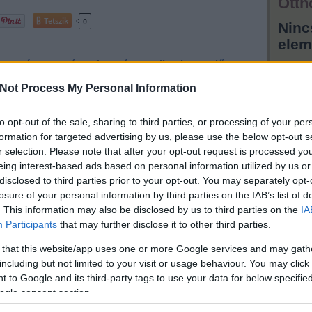
Otth
Tetszik
0
Ninc
elem
ia
németország
festmény
olimpia
erdő
rd
xi. ker
ii. ker
selmecbánya
nyéki-hegy
Hird
Not Process My Personal Information
a Szervita téren. Meg a Magyar Telekom
to opt-out of the sale, sharing to third parties, or processing of your per
na
formation for targeted advertising by us, please use the below opt-out s
d
r selection. Please note that after your opt-out request is processed y
portálunk van, ahol a
eing interest-based ads based on personal information utilized by us or
sokat, telkeket,
disclosed to third parties prior to your opt-out. You may separately opt-
ja az ember: ez a
losure of your personal information by third parties on the IAB’s list of
os
, a
Reakció
. This information may also be disclosed by us to third parties on the
IA
, hogy aszongya
zervita téren".
Participants
that may further disclose it to other third parties.
s a kínálatban, bár
a nem is
 that this website/app uses one or more Google services and may gath
ekkommunikációs
cég
including but not limited to your visit or usage behaviour. You may click 
 to Google and its third-party tags to use your data for below specifi
ogle consent section.
tovább »