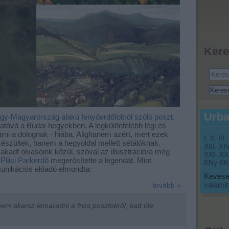
Kere
Urba
gy-Magyarország alakú fenyőerdőfoltról szóló poszt
,
hatóvá a Budai-hegyekben. A legkülönfélébb légi és
árni a dolognak - hiába. Alighanem azért, mert ezek
I.
II.
III.
észültek, hanem a hegyoldal mellett sétálóknak.
XIII.
XIV
adt olvasóink közül, szóval az illusztrációra még
XXI.
XXI
a
Pilisi Parkerdő
megerősítette a legendát. Mint
ÉNy
ÉK
nikációs előadó elmondta:
Keveset
valamit
tovább »
m akarsz lemaradni a friss posztokról, katt ide: