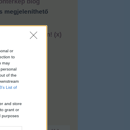
ontérkép blog
s megjeleníthető
ess lakást ingyen! (x)
sonal or
ection to
ou may
 personal
out of the
 downstream
B’s List of
er and store
to grant or
ed purposes