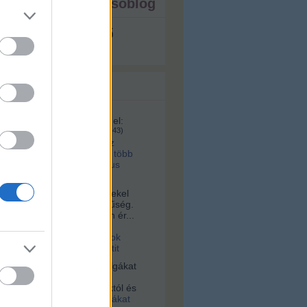
ista - ezt írja a tesóblog
s megjeleníthető
 topikok
161:
A videó ma itt érhető el:
u/id/1281070/
(
2025.02.04. 08:43
)
lett volna a kettes metró az
 tervek szerint? Hárommal több
, na meg ugye ott a Márkus
a:
Sziasztok! Nagyon érdekel
s az építészet és korszerűség.
alamelyik nap egy nagyon ér...
16. 10:56
)
Videó a
tervári Müpáról. Ugyanazok
 és építik, mint a budapestit
vagyok:
A négerek rabszolgákat
ogták Afrikában, hanem
 vették az ottani uralkodóktól és
2021.03.03. 23:36
)
Rabszolgákat