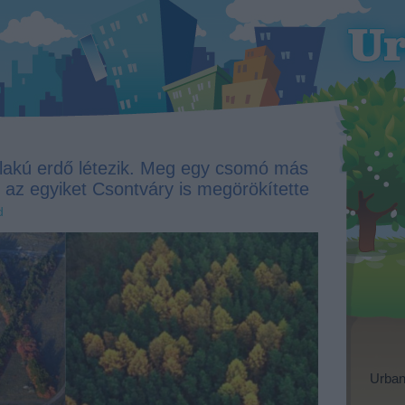
akú erdő létezik. Meg egy csomó más
, az egyiket Csontváry is megörökítette
d
Urban