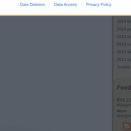
Data Deletion
Data Access
Privacy Policy
2014 ápr
2014 m
2014 fe
2014 ja
2013 d
2013 n
2013 ok
2013 s
Tovább
Fee
RSS 2.
bejegy
Atom
bejegy