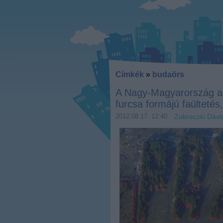
Címkék
»
budaörs
A Nagy-Magyarország al
furcsa formájú faültetés
2012.08.17. 12:40
Zubreczki Dávi