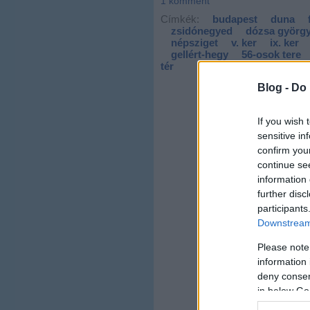
1
komment
Címkék:
budapest
duna
zsidónegyed
dózsa györgy
népsziget
v. ker
ix. ker
gellért-hegy
56-osok tere
tér
Blog -
Do 
If you wish 
sensitive in
confirm you
continue se
information 
further disc
participants
Downstream 
Please note
information 
deny consent
in below Go