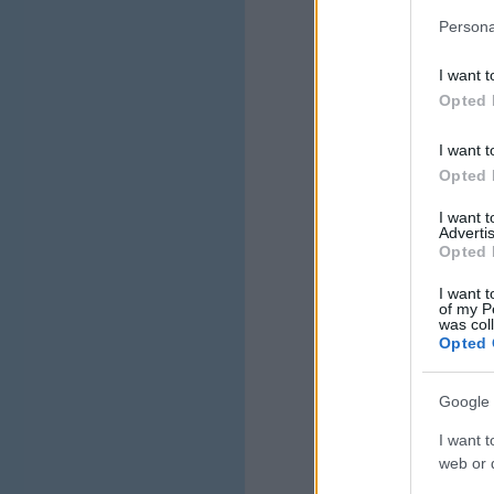
Persona
I want t
Opted 
I want t
Opted 
I want 
Advertis
Opted 
I want t
of my P
was col
Opted 
Google 
I want t
web or d