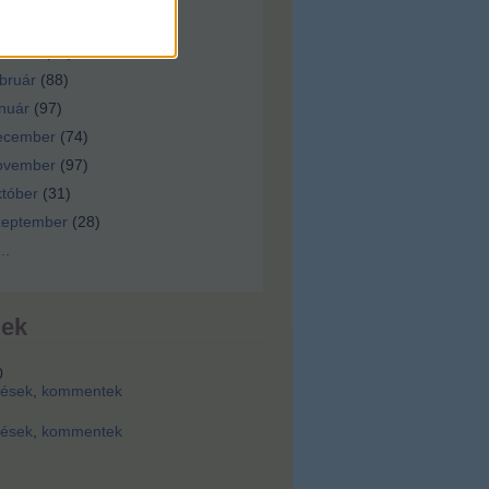
ilis
(
92
)
árcius
(
92
)
bruár
(
88
)
nuár
(
97
)
ecember
(
74
)
ovember
(
97
)
tóber
(
31
)
zeptember
(
28
)
...
dek
0
zések
,
kommentek
zések
,
kommentek