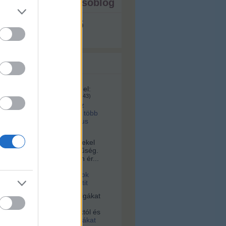
ista - ezt írja a tesóblog
s megjeleníthető
 topikok
161:
A videó ma itt érhető el:
u/id/1281070/
(
2025.02.04. 08:43
)
lett volna a kettes metró az
 tervek szerint? Hárommal több
, na meg ugye ott a Márkus
a:
Sziasztok! Nagyon érdekel
s az építészet és korszerűség.
alamelyik nap egy nagyon ér...
16. 10:56
)
Videó a
tervári Müpáról. Ugyanazok
 és építik, mint a budapestit
vagyok:
A négerek rabszolgákat
ogták Afrikában, hanem
 vették az ottani uralkodóktól és
2021.03.03. 23:36
)
Rabszolgákat