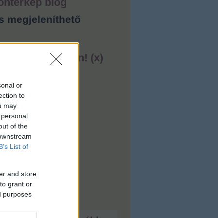
ontérkép blog
s megjeleníthető
ess lakást ingyen! (x)
sonal or
ection to
ou may
 personal
out of the
 downstream
B’s List of
er and store
to grant or
ed purposes