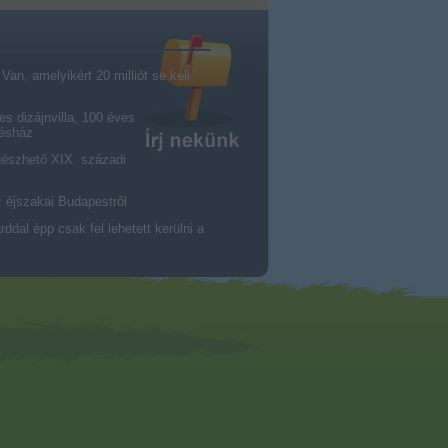
an, amelyikért 20 milliót se kell
es dizájnvilla, 100 éves
résház
gészhető XIX. századi
z éjszakai Budapestről
dal épp csak fel lehetett kerülni a