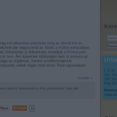
Kere
 rég
két albumban jelentette meg az elmúlt két év
alkotott pár nagyszerűt az
Ablak a múltra
sorozatban.
az Urbanistán is felbukkant, mondjuk
a Római part
sok tere
. Ám képeinek többségén nem is annyira az
Urba
ósága az izgalmas, hanem a hétköznapi kis
olyanok voltak régen mint most. Pont ugyanolyan
I.
II.
III.
XIII.
XIV
tovább »
XXI.
XXI
ÉNy
ÉK
m akarsz lemaradni a friss posztokról, katt ide:
Keveset
valamit
Tetszik
0