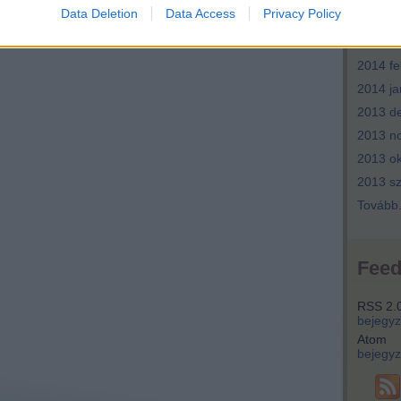
Data Deletion
Data Access
Privacy Policy
2014 ápr
2014 m
2014 fe
2014 ja
2013 d
2013 n
2013 ok
2013 s
Tovább
Fee
RSS 2.
bejegy
Atom
bejegy