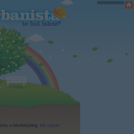
ista, a lakóhelyblog.
Ide írjatok!