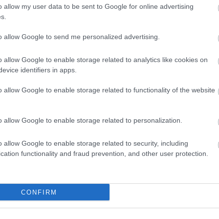
szöktet
o allow my user data to be sent to Google for online advertising
italt mé
s.
alagútb
Zoltán 
to allow Google to send me personalized advertising.
VIII. K
alatti 
tulajd..
o allow Google to enable storage related to analytics like cookies on
zöld Ny
amerre 
evice identifiers in apps.
új váro
o allow Google to enable storage related to functionality of the website
Inde
o allow Google to enable storage related to personalization.
Ninc
elem
o allow Google to enable storage related to security, including
cation functionality and fraud prevention, and other user protection.
Arch
2014 jú
CONFIRM
2014 jú
2014 m