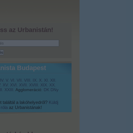
ss az Urbanistán!
nista Budapest
IV.
V.
VI.
VII.
VIII.
IX.
X.
XI.
XII.
.
XV.
XVI.
XVII.
XVIII.
XIX.
XX.
I.
XXIII.
Agglomeráció:
DK
DNy
 találtál a lakóhelyedről?
Küldj
 róla
az Urbanistának!