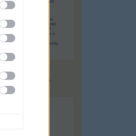
tek, majd a szesztilalom alatt
rtek egy most feltárt, tiktos
an
Hoffer:
Keresek egy fotót a
er.Gólya utca 38(Bókay János)
kocsmáról, Scheuring József
.
(
2021.02.01. 08:06
)
Ilyen lesz a
ugati. Különös párhuzam:
a WestBalkan járt, arra mindig
srészek születtek
x.hu - Budapest
s megjeleníthető
ívum
lius
(
43
)
nius
(
56
)
ájus
(
71
)