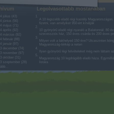
hívum
Legolvasottabb mostanában
4 július
(
43
)
A 10 legszebb eladó régi kastély Magyarországon. V
4 június
(
56
)
fizetni, van amelyiket 950-ért kínálják
4 május
(
71
)
4 április
(
92
)
10 gyönyörű eladó régi nyaraló a Balatonnál. 80 év
szecessziós ház, 150 éves csárda és 200 éves p
4 március
(
92
)
4 február
(
88
)
Milyen volt a lakhelyed 150 éve? Utcaszinten bön
4 január
(
97
)
Magyarország-térkép a neten
3 december
(
74
)
Ilyen gyönyörű légi felvételeket még nem láttam a
3 november
(
97
)
3 október
(
31
)
Magyarország 10 legdrágább eladó háza. Egymilliárd
3 szeptember
(
28
)
listára
ább
...