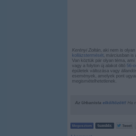
Kerényi Zoltán
, aki nem is olyan
kollázstermését
, márciusban is 
Van köztük pár olyan téma, ami 
vagy a folyton új alakot öltő
56-o
épületek változása vagy álland
események, amelyek pont ugyan
megismételhetetlenek.
Az Urbanista
elköltözött!
Ha ne