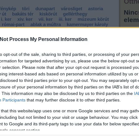
Otth
fénykép
töri
dunapart
városliget
astoria
Ninc
 út
bakáts tér
kiskörút
gellérthegy
elem
i. ker
xiv. ker
vii. ker
iii. ker
múzeum körút
római-part
ablak a múltra
kamermayer károly
Hird
Not Process My Personal Information
to opt-out of the sale, sharing to third parties, or processing of your per
formation for targeted advertising by us, please use the below opt-out s
r selection. Please note that after your opt-out request is processed y
eing interest-based ads based on personal information utilized by us or
disclosed to third parties prior to your opt-out. You may separately opt-
losure of your personal information by third parties on the IAB’s list of
. This information may also be disclosed by us to third parties on the
IA
Participants
that may further disclose it to other third parties.
 that this website/app uses one or more Google services and may gath
including but not limited to your visit or usage behaviour. You may click 
 to Google and its third-party tags to use your data for below specifi
ogle consent section.