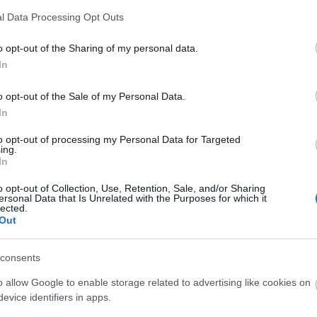
Futur
l Data Processing Opt Outs
Ninc
o opt-out of the Sharing of my personal data.
elem
In
Friss
o opt-out of the Sale of my Personal Data.
In
christo
nava.h
to opt-out of processing my Personal Data for Targeted
Milyen 
ing.
eredeti
In
megálló
park...
o opt-out of Collection, Use, Retention, Sale, and/or Sharing
ersonal Data that Is Unrelated with the Purposes for which it
kisemm
lected.
engem i
Out
Éppen v
(
2021.04.
szentpé
tervezik
consents
király 
o allow Google to enable storage related to advertising like cookies on
nem bef
evice identifiers in apps.
pénzért
kere...
(