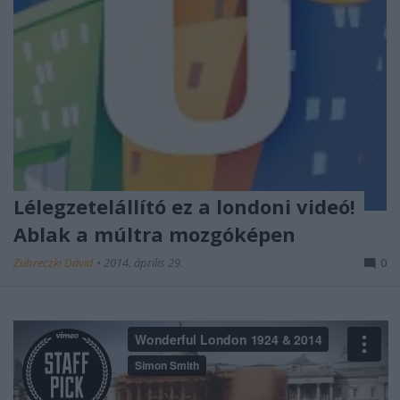
Lélegzetelállító ez a londoni videó!
Ablak a múltra mozgóképen
Zubreczki Dávid
•
2014. április 29.
0