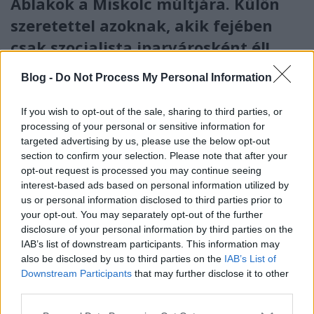
Ablakok a Miskolc múltjára. Külön
szeretettel azoknak, akik fejében
csak szocialista iparvárosként él!
Zubreczki Dávid
•
2014. március 25.
2
Blog -
Do Not Process My Personal Information
If you wish to opt-out of the sale, sharing to third parties, or
processing of your personal or sensitive information for
targeted advertising by us, please use the below opt-out
section to confirm your selection. Please note that after your
opt-out request is processed you may continue seeing
interest-based ads based on personal information utilized by
us or personal information disclosed to third parties prior to
your opt-out. You may separately opt-out of the further
disclosure of your personal information by third parties on the
IAB’s list of downstream participants. This information may
also be disclosed by us to third parties on the
IAB’s List of
Downstream Participants
that may further disclose it to other
third parties.
Please note that this website/app uses one or more Google