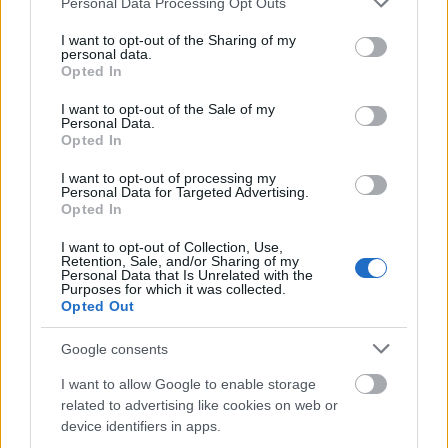
Personal Data Processing Opt Outs
services and may gather and store information including but
not limited to your visit or usage behaviour. You may click to
I want to opt-out of the Sharing of my
personal data.
grant or deny consent to Google and its third-party tags to
Opted In
use your data for below specified purposes in below Google
consent section.
I want to opt-out of the Sale of my
Ez egy ilyen nap kérem. Alig posztoltam egy kép a
Personal Data.
Opted In
képben alkotást
a Duna közepén zajló
metrófúrásról
, máris itt egy újabb rakás korokat ...
I want to opt-out of processing my
Personal Data for Targeted Advertising.
Opted In
Tudjátok, mit csinálnak itt a Duna
I want to opt-out of Collection, Use,
közepén?
Retention, Sale, and/or Sharing of my
Personal Data that Is Unrelated with the
Zubreczki Dávid
•
2014. március 25.
0
Purposes for which it was collected.
Opted Out
Google consents
Nem hajótöröttek keveredtek ide egy tutajon
I want to allow Google to enable storage
valamelyik kalandfilmből, hanem talajkutató-fúrást
related to advertising like cookies on web or
végeznek a metróépítéshez 1952-ben. Ha már ...
device identifiers in apps.