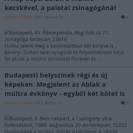
kecskével, a palotai zsinagógánál
Zubreczki Dávid
•
2013. március 07.
2
Hiába
jelent meg a közelmúltban két könyve is
,
Kerényi Zoltán
nem nyugszik és folyamatosan tolja
fel ablak a múltra sorozatát
Flickren
és
...
Budapesti helyszínek régi és új
képeken. Megjelent az Ablak a
múltra évkönyv - egyből két kötet is
Zubreczki Dávid
•
2013. február 27.
0
Duplaablak a múltra: felirat a házfalon, a zászló