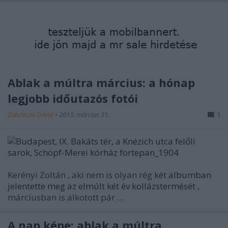
Ablak a múltra március: a hónap
legjobb időutazós fotói
Zubreczki Dávid
•
2013. március 31.
1
Kerényi Zoltán
, aki nem is olyan rég
két albumban
jelentette meg az elmúlt két év kollázstermését
,
márciusban is alkotott pár ...
A nap képe: ablak a múltra