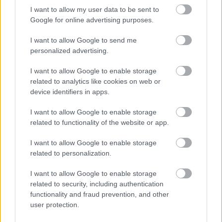
I want to allow my user data to be sent to
Fantasztikus képpárok London
Google for online advertising purposes.
változásáról - ezúttal régi
I want to allow Google to send me
festményeket kereszteztek mai
personalized advertising.
fotókkal!
I want to allow Google to enable storage
Zubreczki Dávid
•
2014. február 24.
2
related to analytics like cookies on web or
device identifiers in apps.
I want to allow Google to enable storage
related to functionality of the website or app.
I want to allow Google to enable storage
related to personalization.
I want to allow Google to enable storage
related to security, including authentication
functionality and fraud prevention, and other
user protection.