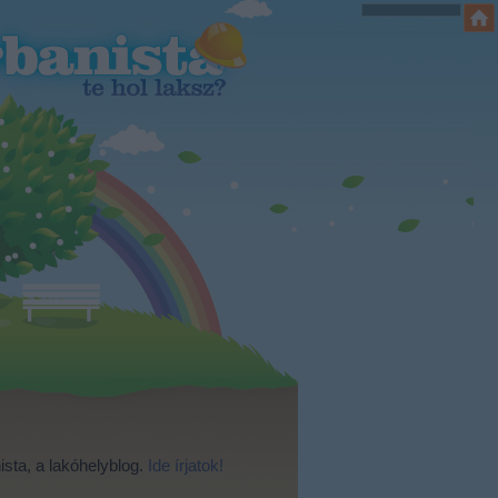
ista, a lakóhelyblog.
Ide írjatok!