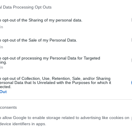
Futur
l Data Processing Opt Outs
m akarsz lemaradni a friss posztokról, katt ide:
Ninc
o opt-out of the Sharing of my personal data.
elem
In
Tetszik
0
Friss
o opt-out of the Sale of my Personal Data.
In
térkép
bing
xvi. ker
mátyásföld
újszász
christo
nava.h
to opt-out of processing my Personal Data for Targeted
Milyen 
ing.
eredeti
In
jektumokat kisatírozni a Google Maps-en?
megálló
park...
s-en gyönyörűen böngészhetők...
o opt-out of Collection, Use, Retention, Sale, and/or Sharing
ersonal Data that Is Unrelated with the Purposes for which it
kisemm
d
lected.
engem i
Out
Éppen v
(
2021.04.
szentpé
tervezik
consents
király 
o allow Google to enable storage related to advertising like cookies on
nem bef
evice identifiers in apps.
pénzért
kere...
(