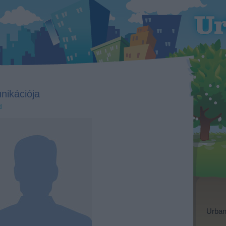
nikációja
d
Urban