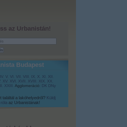
ss az Urbanistán!
nista Budapest
IV.
V.
VI.
VII.
VIII.
IX.
X.
XI.
XII.
.
XV.
XVI.
XVII.
XVIII.
XIX.
XX.
I.
XXIII.
Agglomeráció:
DK
DNy
 találtál a lakóhelyedről?
Küldj
 róla
az Urbanistának!