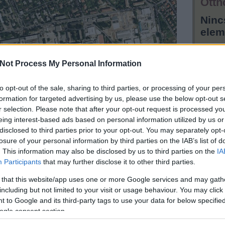
Otth
Ninc
elem
Hird
Not Process My Personal Information
to opt-out of the sale, sharing to third parties, or processing of your per
formation for targeted advertising by us, please use the below opt-out s
r selection. Please note that after your opt-out request is processed y
eing interest-based ads based on personal information utilized by us or
disclosed to third parties prior to your opt-out. You may separately opt-
losure of your personal information by third parties on the IAB’s list of
. This information may also be disclosed by us to third parties on the
IA
Participants
that may further disclose it to other third parties.
a, hogy
2012-
ben még mindig vannak szupertitkos,
 that this website/app uses one or more Google services and may gath
le Maps-szen
, ami annál is inkább nevetséges, mert a
including but not limited to your visit or usage behaviour. You may click 
ezek a területek kényelmesen böngészhetők. Úgy
elmi Minisztériumban/Google-nél is rájöttek, mert
 to Google and its third-party tags to use your data for below specifi
lyszínről lerántották a leplet:
ogle consent section.
tovább »