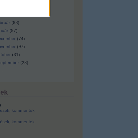
ilis
(
92
)
árcius
(
92
)
bruár
(
88
)
nuár
(
97
)
ecember
(
74
)
ovember
(
97
)
tóber
(
31
)
zeptember
(
28
)
...
dek
0
zések
,
kommentek
zések
,
kommentek