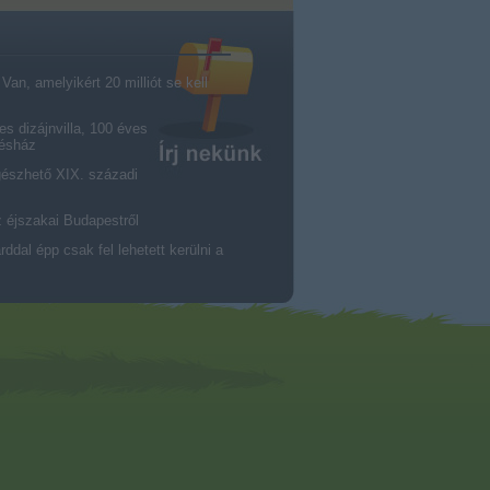
an, amelyikért 20 milliót se kell
es dizájnvilla, 100 éves
résház
gészhető XIX. századi
z éjszakai Budapestről
dal épp csak fel lehetett kerülni a