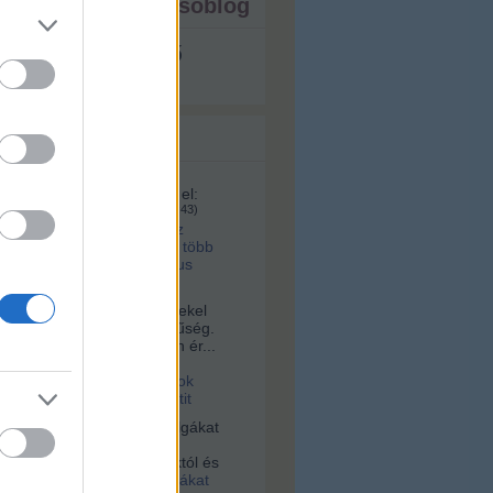
ista - ezt írja a tesóblog
s megjeleníthető
 topikok
161:
A videó ma itt érhető el:
u/id/1281070/
(
2025.02.04. 08:43
)
lett volna a kettes metró az
 tervek szerint? Hárommal több
, na meg ugye ott a Márkus
a:
Sziasztok! Nagyon érdekel
s az építészet és korszerűség.
alamelyik nap egy nagyon ér...
16. 10:56
)
Videó a
tervári Müpáról. Ugyanazok
 és építik, mint a budapestit
vagyok:
A négerek rabszolgákat
ogták Afrikában, hanem
 vették az ottani uralkodóktól és
2021.03.03. 23:36
)
Rabszolgákat