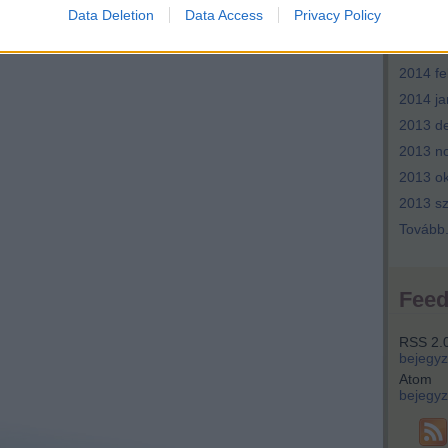
Data Deletion
Data Access
Privacy Policy
2014 ápr
2014 m
2014 fe
2014 ja
2013 d
2013 n
2013 ok
2013 s
Tovább
Fee
RSS 2.
bejegy
Atom
bejegy