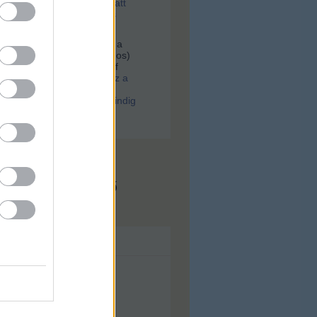
tek, majd a szesztilalom alatt
rtek egy most feltárt, tiktos
an
Hoffer:
Keresek egy fotót a
er.Gólya utca 38(Bókay János)
kocsmáról, Scheuring József
.
(
2021.02.01. 08:06
)
Ilyen lesz a
ugati. Különös párhuzam:
a WestBalkan járt, arra mindig
srészek születtek
x.hu - Budapest
s megjeleníthető
ívum
lius
(
43
)
nius
(
56
)
ájus
(
71
)