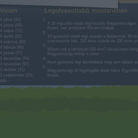
hívum
Legolvasottabb mostanában
4 július
(
43
)
A 10 legszebb eladó régi kastély Magyarországon. V
4 június
(
56
)
fizetni, van amelyiket 950-ért kínálják
4 május
(
71
)
4 április
(
92
)
10 gyönyörű eladó régi nyaraló a Balatonnál. 80 év
szecessziós ház, 150 éves csárda és 200 éves p
4 március
(
92
)
4 február
(
88
)
Milyen volt a lakhelyed 150 éve? Utcaszinten bön
4 január
(
97
)
Magyarország-térkép a neten
3 december
(
74
)
Ilyen gyönyörű légi felvételeket még nem láttam a
3 november
(
97
)
3 október
(
31
)
Magyarország 10 legdrágább eladó háza. Egymilliárd
3 szeptember
(
28
)
listára
ább
...