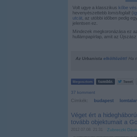
Volt ugye a klasszikus
kőbe vése
hevenyészettebb
lomisfoglalt
(
í
utcát
, az utóbbi időben pedig eg
jelentsen ez.
Mindezek megkoronázása ez az 
hullámpapírlap, amit az Újszász
Az Urbanista
elköltözött!
Ha ne
37
komment
Címkék:
budapest
lomtalan
Véget ért a hideghábor
tovább objektumait a G
2012.07.08. 21:31
Zubreczki Dávi