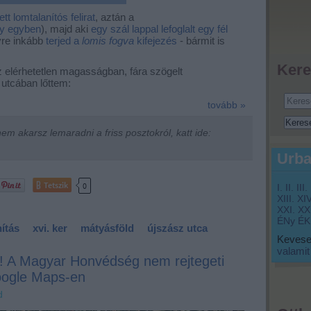
tt lomtalanítós felirat
, aztán a
gy egyben
), majd aki
egy szál lappal lefoglalt egy fél
yre inkább
terjed a
lomis fogva
kifejezés
- bármit is
Kere
elérhetetlen magasságban, fára szögelt
 utcában lőttem:
tovább »
m akarsz lemaradni a friss posztokról, katt ide:
Urba
Tetszik
0
I.
II.
III.
XIII.
XIV
XXI.
XXI
ÉNy
ÉK
ítás
xvi. ker
mátyásföld
újszász utca
Keveset
valamit
ú! A Magyar Honvédség nem rejtegeti
oogle Maps-en
d