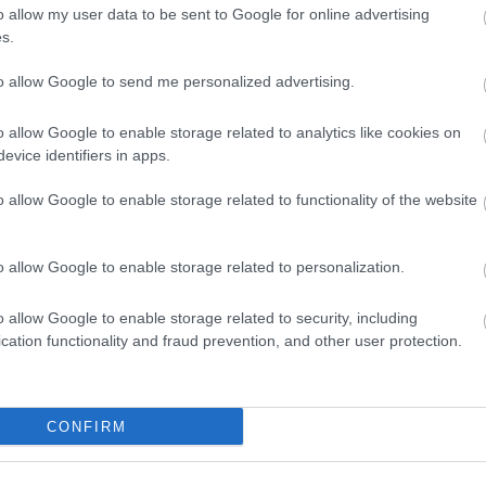
szöktet
o allow my user data to be sent to Google for online advertising
es lista a Mashable-en azokról az objektumokról,
italt mé
e Maps-en. A felsorolás korántsem teljes, akár
s.
alagútb
 helyeket. A Magyar Honvédség Logisztikai Ellátó
Zoltán 
ngzik, de
kisatírozni 2012-ben
kicsit vicces. Főleg,
to allow Google to send me personalized advertising.
VIII. K
 nézni, akkor
ott a Microsoft térképe
, a Bing, mely úgy
alatti 
 de a kémek kedvenc alkalmazása is. Riadó! Rés a
tulajd..
o allow Google to enable storage related to analytics like cookies on
zöld Ny
tovább »
amerre 
evice identifiers in apps.
új váro
m akarsz lemaradni a friss posztokról, katt ide:
o allow Google to enable storage related to functionality of the website
Inde
o allow Google to enable storage related to personalization.
Tetszik
0
Ninc
elem
o allow Google to enable storage related to security, including
cation functionality and fraud prevention, and other user protection.
térkép
bing
xvi. ker
mátyásföld
újszász
Arch
2014 jú
CONFIRM
2014 jú
2014 m