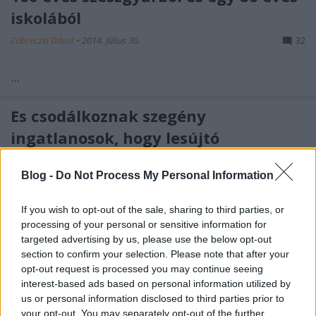
iskolából
Zubreczki Dávid
•
2014. július 30.
32
...
És csodálkoznak szegény
ingatlanosok, hogy lesújtó
véleménnyel van róluk a nép?
Blog -
Do Not Process My Personal Information
Lássuk milyen egy
konferenciameghívójuk
If you wish to opt-out of the sale, sharing to third parties, or
processing of your personal or sensitive information for
Zubreczki Dávid
•
2014. július 29.
8
targeted advertising by us, please use the below opt-out
section to confirm your selection. Please note that after your
opt-out request is processed you may continue seeing
Nem is tudom, hol kezdjem. Talán a végén. Aki már
interest-based ads based on personal information utilized by
életében elcsodálkozott azon, hogy még mindig
us or personal information disclosed to third parties prior to
létezik a Magyar Újságírók Országos ...
your opt-out. You may separately opt-out of the further