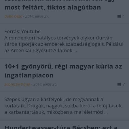
most feltárt, tiktos alagútban
Dobó Géza
•
2014. július 27.
1
Forrás:
Youtube
A mindenkori hatályos törvények olykor durván
sárba tiporják az emberek szabadságjogait. Például
az Amerikai Egyesült Államok ...
10+1 gyönyörű, régi magyar kúria az
ingatlanpiacon
Zubreczki Dávid
•
2014. július 26.
7
Szépek ugyan a
kastélyok
, de megvannak a
korlátaik. Drágák, nagyok, sokba kerül a felújításuk,
a karbantartásuk, miközben a mai életmód ...
Hundertwasser-túra Bécsben: ezt a