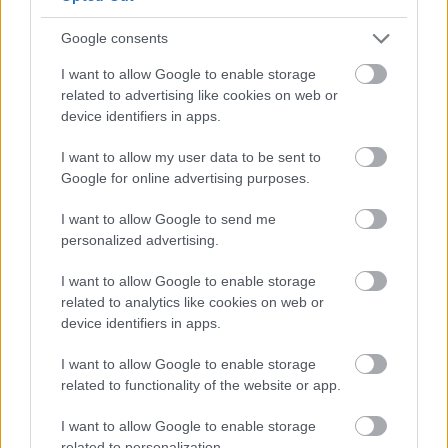
Valahonnan marhára ismerősek, de nem tudom
Google consents
honnan. A megfejtésükkel nem is próbálkozom,
meghagyom nektek a lehetőséget, hogy szabadon
I want to allow Google to enable storage
szárnyaljon ...
related to advertising like cookies on web or
device identifiers in apps.
I want to allow my user data to be sent to
Google for online advertising purposes.
I want to allow Google to send me
personalized advertising.
I want to allow Google to enable storage
related to analytics like cookies on web or
device identifiers in apps.
I want to allow Google to enable storage
related to functionality of the website or app.
I want to allow Google to enable storage
related to personalization.