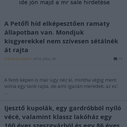
A Petőfi híd elképesztően ramaty
állapotban van. Mondjuk
kisgyerekkel nem szívesen sétálnék
át rajta
Zubreczki Dávid
•
2014. július 30.
11
A fenti képen is már úgy néz ki, mintha végig ment
volna egy tank rajta, de ami igazán meredek, az ez:
...
Ijesztő kupolák, egy gardróbból nyíló
vécé, valamint klassz lakóház egy
160 éves szeszgyárból és egy 86 éves