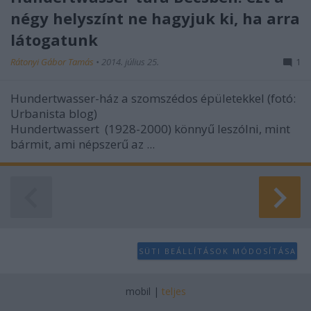
négy helyszínt ne hagyjuk ki, ha arra
látogatunk
Rátonyi Gábor Tamás
•
2014. július 25.
1
Hundertwasser-ház a szomszédos épületekkel (fotó:
Urbanista blog)
Hundertwassert (1928-2000) könnyű leszólni, mint
bármit, ami népszerű az ...
SÜTI BEÁLLÍTÁSOK MÓDOSÍTÁSA
mobil
|
teljes