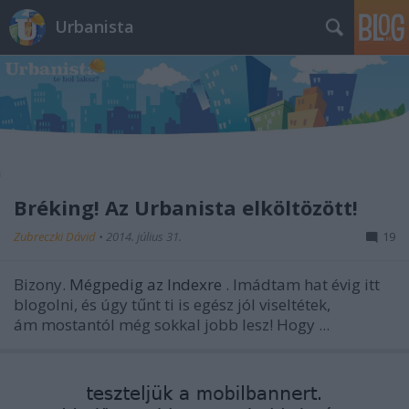
Urbanista
Bréking! Az Urbanista elköltözött!
Zubreczki Dávid
•
2014. július 31.
19
Bizony.
Mégpedig az Indexre
. Imádtam hat évig itt
blogolni, és úgy tűnt ti is egész jól viseltétek,
ám mostantól még sokkal jobb lesz! Hogy ...