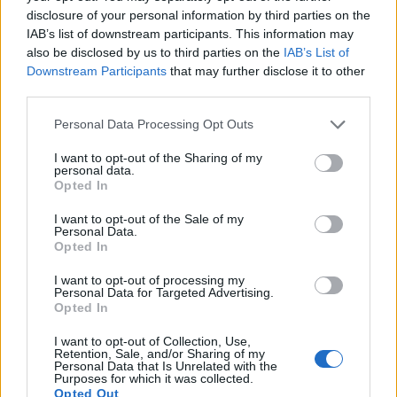
disclosure of your personal information by third parties on the
IAB’s list of downstream participants. This information may
Budapest legbájosabb cégére egy
also be disclosed by us to third parties on the
IAB’s List of
kiskanál. Már ha egyáltalán
Downstream Participants
that may further disclose it to other
szándékosan tették oda, mert elég
third parties.
nehéz észrevenni
Please note that this website/app uses one or more Google
Personal Data Processing Opt Outs
services and may gather and store information including but
Zubreczki Dávid
•
2014. július 29.
3
not limited to your visit or usage behaviour. You may click to
I want to opt-out of the Sharing of my
personal data.
grant or deny consent to Google and its third-party tags to
Opted In
A fenti képen például nem könnyű kiszúrni. De
use your data for below specified purposes in below Google
consent section.
Tominak - a fotókat is küldte - sikerült. Mint írja:
I want to opt-out of the Sale of my
Personal Data.
...
Opted In
Atya világ, mi van ezeken a
I want to opt-out of processing my
Personal Data for Targeted Advertising.
veszprémi táblákon? Aki tudja, írja
Opted In
meg! Aki nem, az tippeljen
I want to opt-out of Collection, Use,
Retention, Sale, and/or Sharing of my
Personal Data that Is Unrelated with the
Zubreczki Dávid
•
2014. július 29.
21
Purposes for which it was collected.
Opted Out