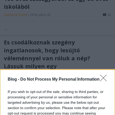
iskolából
Zubreczki Dávid
•
2014. július 30.
32
...
És csodálkoznak szegény
ingatlanosok, hogy lesújtó
véleménnyel van róluk a nép?
Lássuk milyen egy
konferenciameghívójuk
Blog -
Do Not Process My Personal Information
Zubreczki Dávid
•
2014. július 29.
8
If you wish to opt-out of the sale, sharing to third parties, or
processing of your personal or sensitive information for
Nem is tudom, hol kezdjem. Talán a végén. Aki már
targeted advertising by us, please use the below opt-out
életében elcsodálkozott azon, hogy még mindig
section to confirm your selection. Please note that after your
létezik a Magyar Újságírók Országos ...
opt-out request is processed you may continue seeing