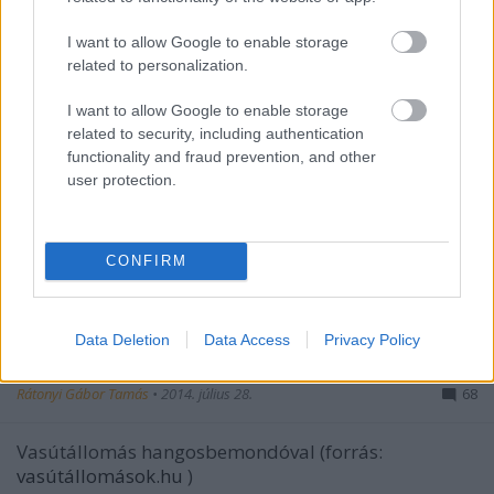
I want to allow Google to enable storage
related to personalization.
I want to allow Google to enable storage
related to security, including authentication
functionality and fraud prevention, and other
user protection.
Tudtad, hogy a buszokon a Bőrönd
CONFIRM
Ödön dallama a BKV-szignál? Na és
hogy a MÁV dallama honnan van? Itt
Data Deletion
Data Access
Privacy Policy
a válasz!
Rátonyi Gábor Tamás
•
2014. július 28.
68
Vasútállomás hangosbemondóval (forrás:
vasútállomások.hu
)