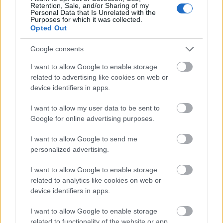
Retention, Sale, and/or Sharing of my
Valahonnan marhára ismerősek, de nem tudom
Personal Data that Is Unrelated with the
honnan. A megfejtésükkel nem is próbálkozom,
Purposes for which it was collected.
Opted Out
meghagyom nektek a lehetőséget, hogy szabadon
szárnyaljon ...
Google consents
I want to allow Google to enable storage
related to advertising like cookies on web or
device identifiers in apps.
I want to allow my user data to be sent to
Google for online advertising purposes.
I want to allow Google to send me
personalized advertising.
I want to allow Google to enable storage
related to analytics like cookies on web or
device identifiers in apps.
I want to allow Google to enable storage
related to functionality of the website or app.