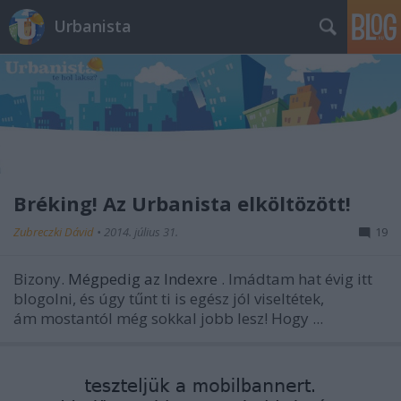
Urbanista
Bréking! Az Urbanista elköltözött!
Zubreczki Dávid
•
2014. július 31.
19
Bizony.
Mégpedig az Indexre
. Imádtam hat évig itt
blogolni, és úgy tűnt ti is egész jól viseltétek,
ám mostantól még sokkal jobb lesz! Hogy ...