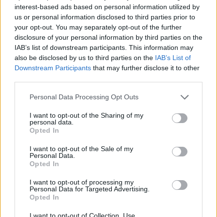
interest-based ads based on personal information utilized by
us or personal information disclosed to third parties prior to
Budapest legbájosabb cégére egy
your opt-out. You may separately opt-out of the further
kiskanál. Már ha egyáltalán
disclosure of your personal information by third parties on the
IAB’s list of downstream participants. This information may
szándékosan tették oda, mert elég
also be disclosed by us to third parties on the
IAB’s List of
nehéz észrevenni
Downstream Participants
that may further disclose it to other
third parties.
Zubreczki Dávid
•
2014. július 29.
3
Please note that this website/app uses one or more Google
Personal Data Processing Opt Outs
services and may gather and store information including but
A fenti képen például nem könnyű kiszúrni. De
not limited to your visit or usage behaviour. You may click to
I want to opt-out of the Sharing of my
Tominak - a fotókat is küldte - sikerült. Mint írja:
personal data.
grant or deny consent to Google and its third-party tags to
...
Opted In
use your data for below specified purposes in below Google
consent section.
I want to opt-out of the Sale of my
Atya világ, mi van ezeken a
Personal Data.
Opted In
veszprémi táblákon? Aki tudja, írja
I want to opt-out of processing my
meg! Aki nem, az tippeljen
Personal Data for Targeted Advertising.
Opted In
Zubreczki Dávid
•
2014. július 29.
21
I want to opt-out of Collection, Use,