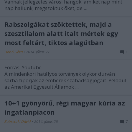
Vannak jellegzetes városi hangok, amiket nap mint
nap hallunk, megszoktuk őket, de ...
Rabszolgákat szöktettek, majd a
szesztilalom alatt italt mértek egy
most feltárt, tiktos alagútban
Dobó Géza
•
2014. július 27.
1
Forrás:
Youtube
A mindenkori hatályos törvények olykor durván
sárba tiporják az emberek szabadságjogait. Például
az Amerikai Egyesült Államok ...
10+1 gyönyörű, régi magyar kúria az
ingatlanpiacon
Zubreczki Dávid
•
2014. július 26.
7