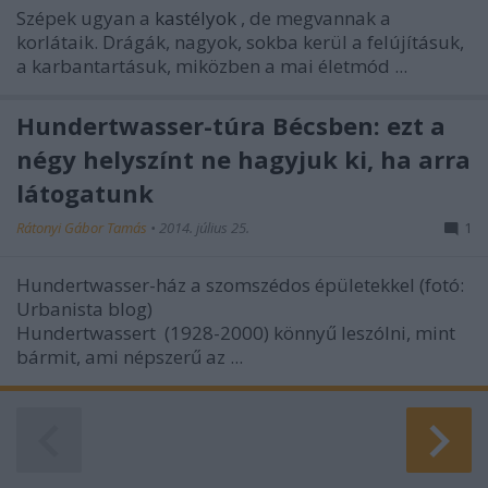
Szépek ugyan a
kastélyok
, de megvannak a
korlátaik. Drágák, nagyok, sokba kerül a felújításuk,
a karbantartásuk, miközben a mai életmód ...
Hundertwasser-túra Bécsben: ezt a
négy helyszínt ne hagyjuk ki, ha arra
látogatunk
Rátonyi Gábor Tamás
•
2014. július 25.
1
Hundertwasser-ház a szomszédos épületekkel (fotó:
Urbanista blog)
Hundertwassert (1928-2000) könnyű leszólni, mint
bármit, ami népszerű az ...