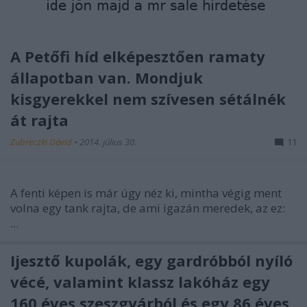
A Petőfi híd elképesztően ramaty
állapotban van. Mondjuk
kisgyerekkel nem szívesen sétálnék
át rajta
Zubreczki Dávid
•
2014. július 30.
11
A fenti képen is már úgy néz ki, mintha végig ment
volna egy tank rajta, de ami igazán meredek, az ez:
...
Ijesztő kupolák, egy gardróbból nyíló
vécé, valamint klassz lakóház egy
160 éves szeszgyárból és egy 86 éves