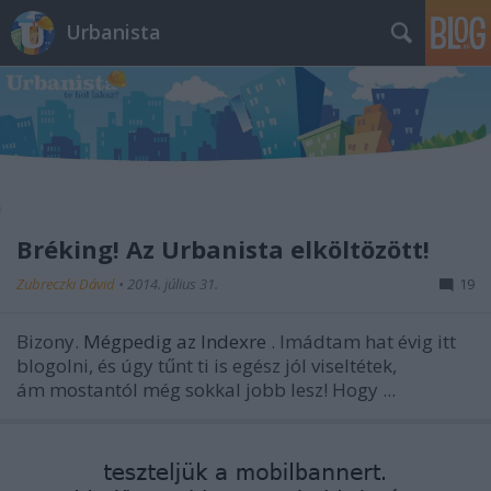
Urbanista
Bréking! Az Urbanista elköltözött!
Zubreczki Dávid
•
2014. július 31.
19
Bizony.
Mégpedig az Indexre
. Imádtam hat évig itt
blogolni, és úgy tűnt ti is egész jól viseltétek,
ám mostantól még sokkal jobb lesz! Hogy ...