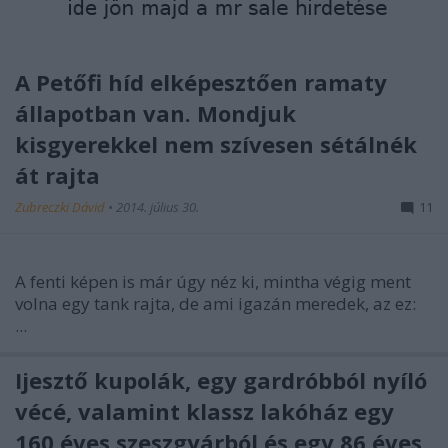
A Petőfi híd elképesztően ramaty
állapotban van. Mondjuk
kisgyerekkel nem szívesen sétálnék
át rajta
Zubreczki Dávid
•
2014. július 30.
11
A fenti képen is már úgy néz ki, mintha végig ment
volna egy tank rajta, de ami igazán meredek, az ez:
...
Ijesztő kupolák, egy gardróbból nyíló
vécé, valamint klassz lakóház egy
160 éves szeszgyárból és egy 86 éves