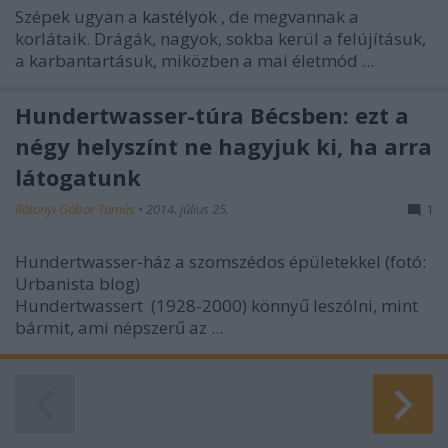
Szépek ugyan a
kastélyok
, de megvannak a
korlátaik. Drágák, nagyok, sokba kerül a felújításuk,
a karbantartásuk, miközben a mai életmód ...
Hundertwasser-túra Bécsben: ezt a
négy helyszínt ne hagyjuk ki, ha arra
látogatunk
Rátonyi Gábor Tamás
•
2014. július 25.
1
Hundertwasser-ház a szomszédos épületekkel (fotó:
Urbanista blog)
Hundertwassert (1928-2000) könnyű leszólni, mint
bármit, ami népszerű az ...