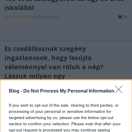
iskolából
Zubreczki Dávid
•
2014. július 30.
32
...
És csodálkoznak szegény
ingatlanosok, hogy lesújtó
véleménnyel van róluk a nép?
Lássuk milyen egy
konferenciameghívójuk
Blog -
Do Not Process My Personal Information
Zubreczki Dávid
•
2014. július 29.
8
If you wish to opt-out of the sale, sharing to third parties, or
processing of your personal or sensitive information for
Nem is tudom, hol kezdjem. Talán a végén. Aki már
targeted advertising by us, please use the below opt-out
életében elcsodálkozott azon, hogy még mindig
section to confirm your selection. Please note that after your
létezik a Magyar Újságírók Országos ...
opt-out request is processed you may continue seeing