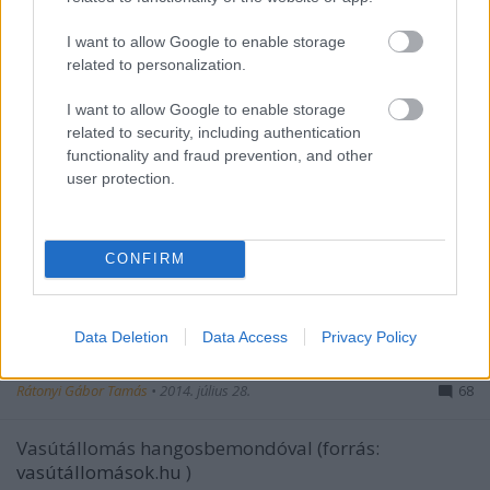
I want to allow Google to enable storage
related to personalization.
I want to allow Google to enable storage
related to security, including authentication
functionality and fraud prevention, and other
user protection.
Tudtad, hogy a buszokon a Bőrönd
CONFIRM
Ödön dallama a BKV-szignál? Na és
hogy a MÁV dallama honnan van? Itt
Data Deletion
Data Access
Privacy Policy
a válasz!
Rátonyi Gábor Tamás
•
2014. július 28.
68
Vasútállomás hangosbemondóval (forrás:
vasútállomások.hu
)