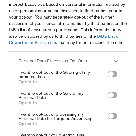
interest-based ads based on personal information utilized by
us or personal information disclosed to third parties prior to
Budapest legbájosabb cégére egy
your opt-out. You may separately opt-out of the further
kiskanál. Már ha egyáltalán
disclosure of your personal information by third parties on the
IAB’s list of downstream participants. This information may
szándékosan tették oda, mert elég
also be disclosed by us to third parties on the
IAB’s List of
nehéz észrevenni
Downstream Participants
that may further disclose it to other
third parties.
Zubreczki Dávid
•
2014. július 29.
3
Please note that this website/app uses one or more Google
Personal Data Processing Opt Outs
services and may gather and store information including but
A fenti képen például nem könnyű kiszúrni. De
not limited to your visit or usage behaviour. You may click to
I want to opt-out of the Sharing of my
Tominak - a fotókat is küldte - sikerült. Mint írja:
personal data.
grant or deny consent to Google and its third-party tags to
...
Opted In
use your data for below specified purposes in below Google
consent section.
I want to opt-out of the Sale of my
Atya világ, mi van ezeken a
Personal Data.
Opted In
veszprémi táblákon? Aki tudja, írja
I want to opt-out of processing my
meg! Aki nem, az tippeljen
Personal Data for Targeted Advertising.
Opted In
Zubreczki Dávid
•
2014. július 29.
21
I want to opt-out of Collection, Use,