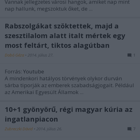
Vannak jellegzetes városi hangok, amiket nap mint
nap hallunk, megszoktuk őket, de ...
Rabszolgákat szöktettek, majd a
szesztilalom alatt italt mértek egy
most feltárt, tiktos alagútban
Dobó Géza
•
2014. július 27.
1
Forrás:
Youtube
A mindenkori hatályos törvények olykor durván
sárba tiporják az emberek szabadságjogait. Például
az Amerikai Egyesült Államok ...
10+1 gyönyörű, régi magyar kúria az
ingatlanpiacon
Zubreczki Dávid
•
2014. július 26.
7