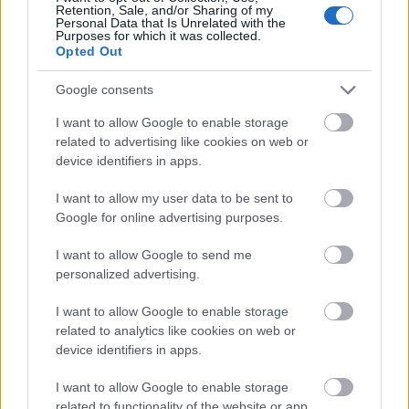
Retention, Sale, and/or Sharing of my
Valahonnan marhára ismerősek, de nem tudom
Personal Data that Is Unrelated with the
honnan. A megfejtésükkel nem is próbálkozom,
Purposes for which it was collected.
Opted Out
meghagyom nektek a lehetőséget, hogy szabadon
szárnyaljon ...
Google consents
I want to allow Google to enable storage
related to advertising like cookies on web or
device identifiers in apps.
I want to allow my user data to be sent to
Google for online advertising purposes.
I want to allow Google to send me
personalized advertising.
I want to allow Google to enable storage
related to analytics like cookies on web or
device identifiers in apps.
I want to allow Google to enable storage
related to functionality of the website or app.