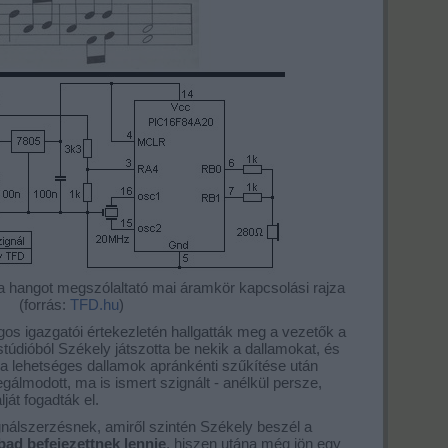
 a hangot megszólaltató mai áramkör kapcsolási rajza
(forrás:
TFD.hu
)
s igazgatói értekezletén hallgatták meg a vezetők a
stúdióból Székely játszotta be nekik a dallamokat, és
a lehetséges dallamok apránkénti szűkítése után
egálmodott, ma is ismert szignált - anélkül persze,
ját fogadták el.
nálszerzésnek, amiről szintén Székely beszél a
ad befejezettnek lennie
, hiszen utána még jön egy