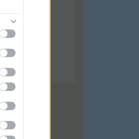
ilis
(
92
)
árcius
(
92
)
bruár
(
88
)
nuár
(
97
)
ecember
(
74
)
ovember
(
97
)
tóber
(
31
)
zeptember
(
28
)
...
dek
0
zések
,
kommentek
zések
,
kommentek