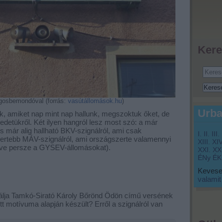
Kere
gosbemondóval (forrás:
vasútállomások.hu
)
Urba
k, amiket nap mint nap hallunk, megszoktuk őket, de
detükről. Két ilyen hangról lesz most szó: a már
 már alig hallható BKV-szignálról, ami csak
I.
II.
III.
mertebb MÁV-szignálról, ami országszerte valamennyi
XIII.
XIV
éve persze a GYSEV-állomásokat).
XXI.
XXI
ÉNy
ÉK
Keveset
valamit
nálja Tamkó-Sirató Károly Bőrönd Ödön című versének
tt motívuma alapján készült? Erről a szignálról van