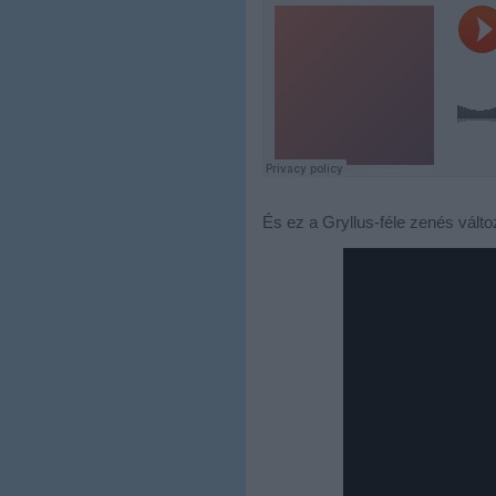
És ez a Gryllus-féle zenés válto