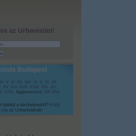
ss az Urbanistán!
nista Budapest
IV.
V.
VI.
VII.
VIII.
IX.
X.
XI.
XII.
.
XV.
XVI.
XVII.
XVIII.
XIX.
XX.
I.
XXIII.
Agglomeráció:
DK
DNy
 találtál a lakóhelyedről?
Küldj
 róla
az Urbanistának!