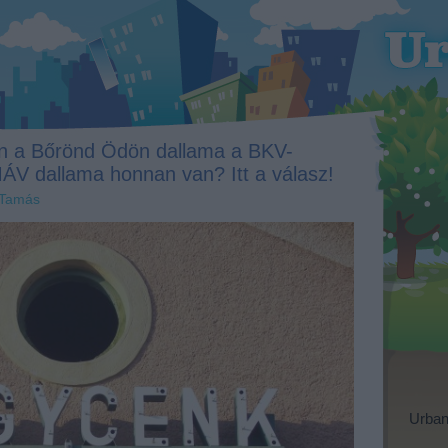
n a Bőrönd Ödön dallama a BKV-
ÁV dallama honnan van? Itt a válasz!
 Tamás
Urban