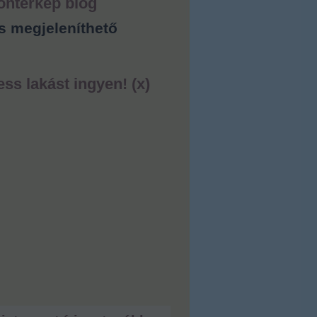
ontérkép blog
s megjeleníthető
ess lakást ingyen! (x)