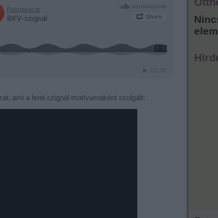
Otth
Ninc
elem
Hird
zat, ami a fenti szignál motívumaként szolgált: