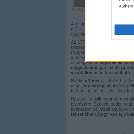
authenti
A szignál történetét Rab László 
a
Blikk is írt róla
korábban. Az eg
dátumként. A sztorit csak rövidí
Az 1970-es években, a MÁV egyi
kezdeményezte, hogy a MÁV-nak 
hangosbemondóban a szöveg elő
automaták nem voltak a vasútál
szövegeket a forgalmisták hars
megvalósításban kellett gondo
vasútállomásán használható
.
Székely Tamás
t, a MÁV híradá
végül
egy mozgó alkatrész nélk
bárhova telepíteni lehet. Egy ki
Hátravolt a dallamsor komponá
pályázatra, Székely pedig maga is
beérkezett pályázati anyagok k
fel senkinek, hogy van egy ka