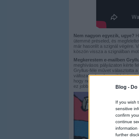
Nem nagyon egyezik, ugye?
Ha
ütemmé préseled, és megfelelte
már hasonlít a szignál végére.
köszön vissza a szignálban mo
Megkerestem e-mailben Gryllu
meghívásos pályázaton kérte fel
Gryllus-féle művet választotta a
változatra (ezek egyébként mé
hogy nem az eredeti hangszerelés
ez jobban illett a metrókhoz.
Blog -
Do 
If you wish 
sensitive in
confirm you
continue se
information 
further disc