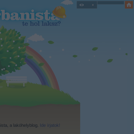
ista, a lakóhelyblog.
Ide írjatok!