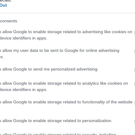
szerint annak ellenére, hogy a kiválasztott
Out
2014 ápr
 meghallgatták, végül utóbb, élesben a járműveken
nik
stúdiókörülmények között nem lehetett
2014 m
mennyi hangszórójának hangzását
.
consents
2014 fe
a BKV-szignállal kapcsolatos legendának, több
2014 ja
ászólásokba futottam. A kritikák azonban inkább a
o allow Google to enable storage related to advertising like cookies on
ngerőre vonatkoztak, nem a dallamra.
2013 d
evice identifiers in apps.
tást kap az a tény, hogy a szignál eredetije a Bőrönd
2013 n
hetett volna olyan bájos Budapest-szimbólum, mint a
o allow my user data to be sent to Google for online advertising
2013 ok
 dallamot lassan kivezetik a járművekről, valószínűleg
s.
őle.
2013 s
to allow Google to send me personalized advertising.
Tovább
o allow Google to enable storage related to analytics like cookies on
ól ismert szignál? 1974 óta. Erről van szó:
Fee
evice identifiers in apps.
o allow Google to enable storage related to functionality of the website
RSS 2.
bejegy
Atom
bejegy
o allow Google to enable storage related to personalization.
o allow Google to enable storage related to security, including