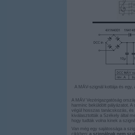
A MÁV-szignál kottája és egy,
A MÁV Vezérigazgatóság országo
harminc beküldött pályázatot. A 
végül hosszas tanácskozás, és 
kiválasztották a Székely által m
hogy tudták volna kinek a szignál
Van még egy sajátossága a szig
cikkben:
a szignálnak nem szab