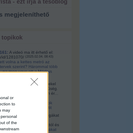
ista - ezt írja a tesóblog
s megjeleníthető
 topikok
161:
A videó ma itt érhető el:
u/id/1281070/
(
2025.02.04. 08:43
)
lett volna a kettes metró az
 tervek szerint? Hárommal több
, na meg ugye ott a Márkus
a:
Sziasztok! Nagyon érdekel
s az építészet és korszerűség.
alamelyik nap egy nagyon ér...
sonal or
16. 10:56
)
Videó a
tervári Müpáról. Ugyanazok
ection to
 és építik, mint a budapestit
ou may
vagyok:
A négerek rabszolgákat
 personal
ogták Afrikában, hanem
out of the
 vették az ottani uralkodóktól és
 downstream
2021.03.03. 23:36
)
Rabszolgákat