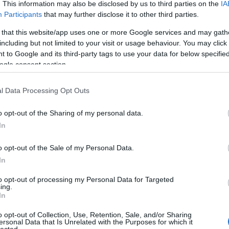
szöktet
. This information may also be disclosed by us to third parties on the
IA
italt mé
Participants
that may further disclose it to other third parties.
alagútb
Zoltán 
 that this website/app uses one or more Google services and may gath
VIII. K
including but not limited to your visit or usage behaviour. You may click 
alatti 
 to Google and its third-party tags to use your data for below specifi
tulajd..
ogle consent section.
zöld Ny
amerre 
új váro
l Data Processing Opt Outs
o opt-out of the Sharing of my personal data.
Inde
In
Ninc
elem
o opt-out of the Sale of my Personal Data.
In
Arch
to opt-out of processing my Personal Data for Targeted
ing.
In
2014 jú
tes
Bőrönd Ödön albumának borítója
2014 jú
o opt-out of Collection, Use, Retention, Sale, and/or Sharing
ersonal Data that Is Unrelated with the Purposes for which it
x fórumán
még egy információt megosztott a dallam
2014 m
lected.