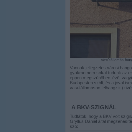
Vasútállomás han
Vannak jellegzetes városi hango
gyakran nem sokat tudunk az ere
éppen megszűnőben lévő, vagyis
Budapesten szólt, és a jóval is
vasútállomáson felhangzik (kiv
A BKV-SZIGNÁL
Tudtátok, hogy a BKV volt szig
Gryllus Dániel által megzenésíte
szó: