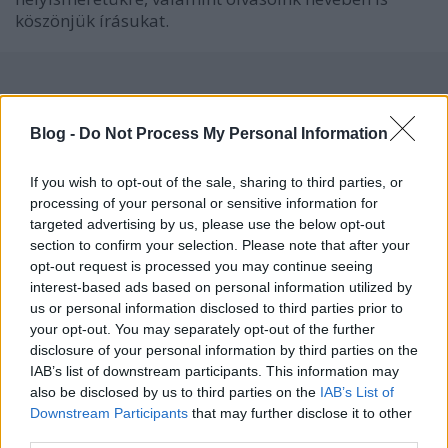
köszönjük írásukat.
Címkék:
budapest
katasztrófa
tűz
belváros
kodály körönd
Blog -
Do Not Process My Personal Information
If you wish to opt-out of the sale, sharing to third parties, or
processing of your personal or sensitive information for
targeted advertising by us, please use the below opt-out
Ajánlott bejegyzések:
section to confirm your selection. Please note that after your
opt-out request is processed you may continue seeing
Ijesztő kupolák, egy gardróbból nyíló
interest-based ads based on personal information utilized by
vécé, valamint klassz lakóház egy 160
us or personal information disclosed to third parties prior to
éves szeszgyárból és egy 86 éves
your opt-out. You may separately opt-out of the further
iskolából
disclosure of your personal information by third parties on the
IAB’s list of downstream participants. This information may
És csodálkoznak szegény ingatlanosok,
also be disclosed by us to third parties on the
IAB’s List of
hogy lesújtó véleménnyel van róluk a
Downstream Participants
that may further disclose it to other
nép? Lássuk milyen egy
third parties.
konferenciameghívójuk