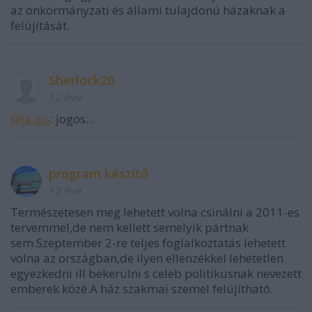
az önkormányzati és állami tulajdonú házaknak a
felújítását.
Sherlock20
12 éve
@la.gis
: jogos...
program készítő
12 éve
Természetesen meg lehetett volna csinálni a 2011-es
tervemmel,de nem kellett semelyik pártnak
sem.Szeptember 2-re teljes foglalkoztatás lehetett
volna az országban,de ilyen ellenzékkel lehetetlen
egyezkedni ill bekerülni s celeb politikusnak nevezett
emberek közé.A ház szakmai szemel felújítható.