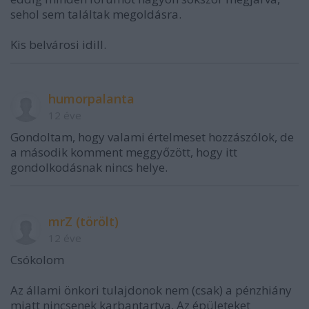
sehol sem találtak megoldásra.
Kis belvárosi idill.
humorpalanta
12 éve
Gondoltam, hogy valami értelmeset hozzászólok, de
a második komment meggyőzött, hogy itt
gondolkodásnak nincs helye.
mrZ (törölt)
12 éve
Csókolom
Az állami önkori tulajdonok nem (csak) a pénzhiány
miatt nincsenek karbantartva. Az épületeket