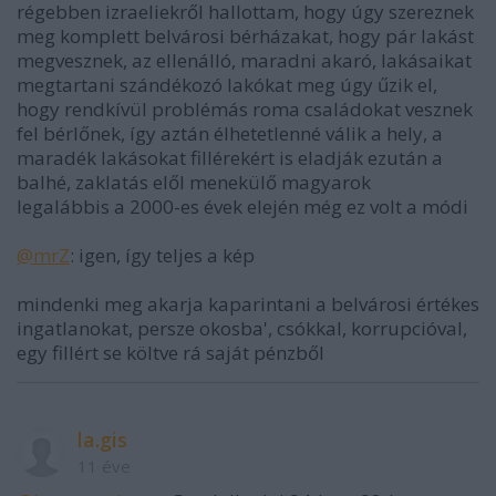
régebben izraeliekről hallottam, hogy úgy szereznek
meg komplett belvárosi bérházakat, hogy pár lakást
megvesznek, az ellenálló, maradni akaró, lakásaikat
megtartani szándékozó lakókat meg úgy űzik el,
hogy rendkívül problémás roma családokat vesznek
fel bérlőnek, így aztán élhetetlenné válik a hely, a
maradék lakásokat fillérekért is eladják ezután a
balhé, zaklatás elől menekülő magyarok
legalábbis a 2000-es évek elején még ez volt a módi
@mrZ
: igen, így teljes a kép
mindenki meg akarja kaparintani a belvárosi értékes
ingatlanokat, persze okosba', csókkal, korrupcióval,
egy fillért se költve rá saját pénzből
la.gis
11 éve