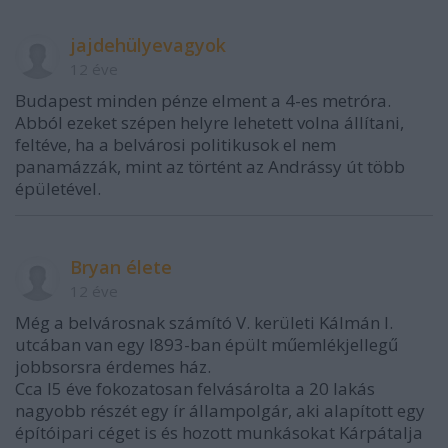
jajdehülyevagyok
12 éve
Budapest minden pénze elment a 4-es metróra.
Abból ezeket szépen helyre lehetett volna állítani,
feltéve, ha a belvárosi politikusok el nem
panamázzák, mint az történt az Andrássy út több
épületével.
Bryan élete
12 éve
Még a belvárosnak számító V. kerületi Kálmán I.
utcában van egy l893-ban épült műemlékjellegű
jobbsorsra érdemes ház.
Cca l5 éve fokozatosan felvásárolta a 20 lakás
nagyobb részét egy ír állampolgár, aki alapított egy
építóipari céget is és hozott munkásokat Kárpátalja