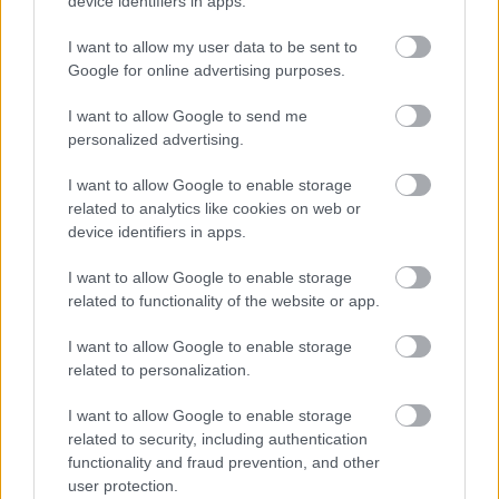
device identifiers in apps.
I want to allow my user data to be sent to
Google for online advertising purposes.
I want to allow Google to send me
personalized advertising.
I want to allow Google to enable storage
VAGY
related to analytics like cookies on web or
device identifiers in apps.
I want to allow Google to enable storage
related to functionality of the website or app.
I want to allow Google to enable storage
Sherlock20
related to personalization.
12 éve
I want to allow Google to enable storage
Nem értem, hogy ha Prágában sikerült az elmúlt 20
related to security, including authentication
évben felújítani a palotákat és a bérházakat, nálunk
functionality and fraud prevention, and other
ez mért nem sikerült sose - kivéve persze azt a
user protection.
néhányat, mutatóba...