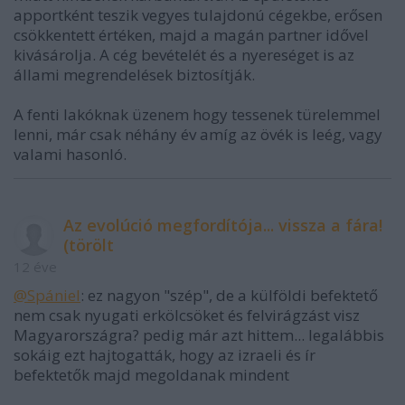
apportként teszik vegyes tulajdonú cégekbe, erősen
csökkentett értéken, majd a magán partner idővel
kivásárolja. A cég bevételét és a nyereséget is az
állami megrendelések biztosítják.
A fenti lakóknak üzenem hogy tessenek türelemmel
lenni, már csak néhány év amíg az övék is leég, vagy
valami hasonló.
Az evolúció megfordítója... vissza a fára!
(törölt
12 éve
@Spániel
: ez nagyon "szép", de a külföldi befektető
nem csak nyugati erkölcsöket és felvirágzást visz
Magyarországra? pedig már azt hittem... legalábbis
sokáig ezt hajtogatták, hogy az izraeli és ír
befektetők majd megoldanak mindent