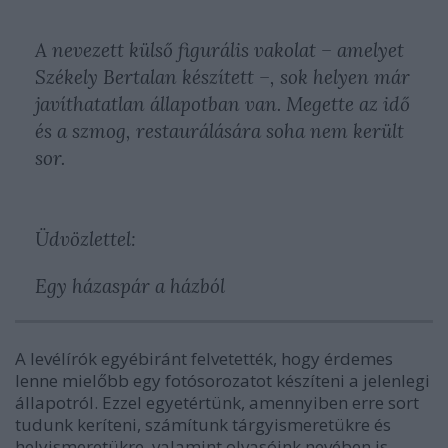
A nevezett külső figurális vakolat – amelyet
Székely Bertalan készített –, sok helyen már
javíthatatlan állapotban van. Megette az idő
és a szmog, restaurálására soha nem került
sor.
Üdvözlettel:
Egy házaspár a házból
A levélírók egyébiránt felvetették, hogy érdemes
lenne mielőbb egy fotósorozatot készíteni a jelenlegi
állapotról. Ezzel egyetértünk, amennyiben erre sort
tudunk keríteni, számítunk tárgyismeretükre és
helyismeretükre, valamint olvasóink nevében is