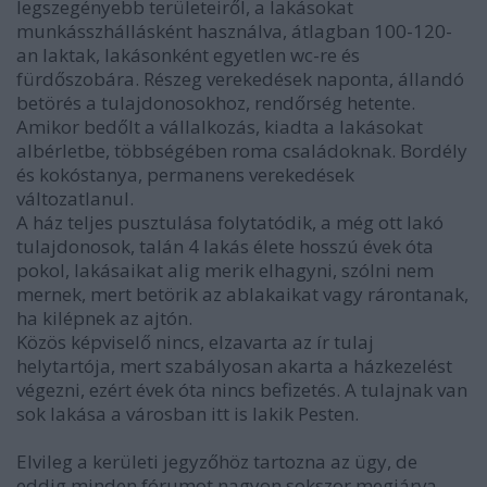
legszegényebb területeiről, a lakásokat
munkásszhállásként használva, átlagban 100-120-
an laktak, lakásonként egyetlen wc-re és
fürdőszobára. Részeg verekedések naponta, állandó
betörés a tulajdonosokhoz, rendőrség hetente.
Amikor bedőlt a vállalkozás, kiadta a lakásokat
albérletbe, többségében roma családoknak. Bordély
és kokóstanya, permanens verekedések
változatlanul.
A ház teljes pusztulása folytatódik, a még ott lakó
tulajdonosok, talán 4 lakás élete hosszú évek óta
pokol, lakásaikat alig merik elhagyni, szólni nem
mernek, mert betörik az ablakaikat vagy rárontanak,
ha kilépnek az ajtón.
Közös képviselő nincs, elzavarta az ír tulaj
helytartója, mert szabályosan akarta a házkezelést
végezni, ezért évek óta nincs befizetés. A tulajnak van
sok lakása a városban itt is lakik Pesten.
Elvileg a kerületi jegyzőhöz tartozna az ügy, de
eddig minden fórumot nagyon sokszor megjárva,