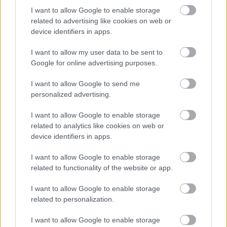
éves szeszgyárból és egy 86 éves
I want to allow Google to enable storage
iskolából
related to advertising like cookies on web or
device identifiers in apps.
Atya világ, mi van ezeken a veszprémi
táblákon? Aki tudja, írja meg! Aki nem, az
I want to allow my user data to be sent to
tippeljen
Google for online advertising purposes.
I want to allow Google to send me
personalized advertising.
10+1 gyönyörű, régi magyar kúria az
ingatlanpiacon
I want to allow Google to enable storage
related to analytics like cookies on web or
device identifiers in apps.
A Kodály Köröndön már a tűz előtt is
I want to allow Google to enable storage
botrányos volt a helyzet
related to functionality of the website or app.
I want to allow Google to enable storage
Bérelnél lakást havi 300 ezerért, ahol 60
related to personalization.
centivel az ágyad felett van a mennyezet?
Londonban 50 érdeklődő csapott le rá
I want to allow Google to enable storage
menten