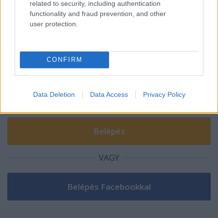
related to security, including authentication
functionality and fraud prevention, and other
user protection.
Szólj hozzá!
A hozzászóláshoz be kell lépned!
CONFIRM
Data Deletion
Data Access
Privacy Policy
VAGY