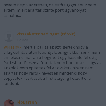
nekem bejön az eredeti, de ettől függetlenül: nem
értem, miért akartak szinte pont ugyanolyat
csinálni...
visszakettopadlogaz (törölt)
12 éve
@Flashy7
: mert a parizsiak azt igertek hogy a
vilagkiallitas utan lebontjak, es igy akkor senki nem
emlekezne mar arra hogy volt egy hasonlo fel evig
Parizsban. Persze a franciak nem bontottak le, igy az
angolok nem epitettek fel az oveket ( hiszen nem
akartak hogy rajtuk nevessen mindenki hogy
copycatek ) ezrt csak a first stage ig keszult el a
londoni.
bioLarzen