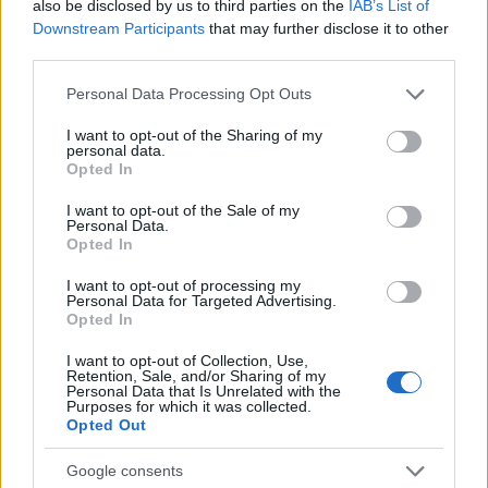
also be disclosed by us to third parties on the
IAB’s List of
Downstream Participants
that may further disclose it to other
third parties.
Please note that this website/app uses one or more Google
Personal Data Processing Opt Outs
Ha kiváncsi vagy mind a 68 pályaműre,
kattints ide
.
services and may gather and store information including but
not limited to your visit or usage behaviour. You may click to
I want to opt-out of the Sharing of my
[via:
Vincze Miklós, io9
]
personal data.
grant or deny consent to Google and its third-party tags to
Opted In
use your data for below specified purposes in below Google
consent section.
I want to opt-out of the Sale of my
Personal Data.
Opted In
Címkék:
anglia
london
töri
torony
egyesült királyság
I want to opt-out of processing my
látványterv
eiffel-torony
Personal Data for Targeted Advertising.
Opted In
I want to opt-out of Collection, Use,
Retention, Sale, and/or Sharing of my
Personal Data that Is Unrelated with the
Ajánlott bejegyzések:
Purposes for which it was collected.
Opted Out
Ijesztő kupolák, egy gardróbból nyíló
Google consents
vécé, valamint klassz lakóház egy 160