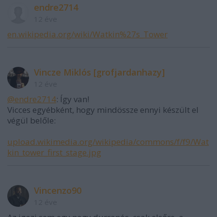
endre2714
12 éve
en.wikipedia.org/wiki/Watkin%27s_Tower
Vincze Miklós [grofjardanhazy]
12 éve
@endre2714
: Így van!
Vicces egyébként, hogy mindössze ennyi készült el
végül belőle:
upload.wikimedia.org/wikipedia/commons/f/f9/Wat
kin_tower_first_stage.jpg
Vincenzo90
12 éve