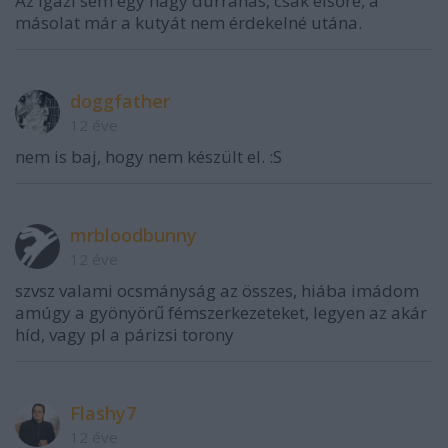
Az igazi sem egy nagy durranás, csak elsőre, a
másolat már a kutyát nem érdekelné utána.
doggfather
12 éve
nem is baj, hogy nem készült el. :S
mrbloodbunny
12 éve
szvsz valami ocsmányság az összes, hiába imádom
amúgy a gyönyörű fémszerkezeteket, legyen az akár
híd, vagy pl a párizsi torony
Flashy7
12 éve