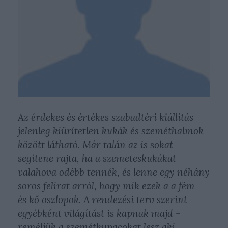
Az érdekes és értékes szabadtéri kiállítás
jelenleg kiürítetlen kukák és szeméthalmok
között látható. Már talán az is sokat
segítene rajta, ha a szemeteskukákat
valahova odébb tennék, és lenne egy néhány
soros felirat arról, hogy mik ezek a a fém-
és kő oszlopok. A rendezési terv szerint
egyébként világítást is kapnak majd -
reméljük a szemétkupacokat lesz aki