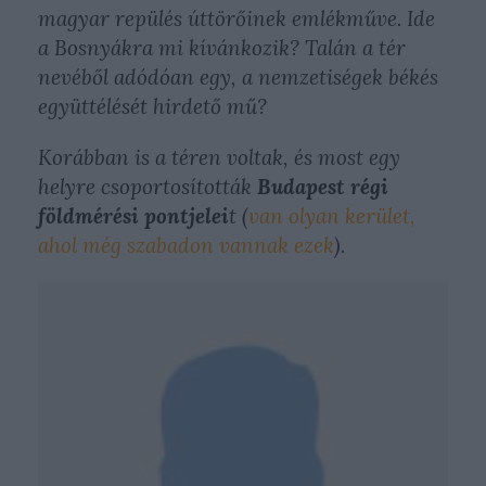
magyar repülés úttörőinek emlékműve. Ide
a Bosnyákra mi kívánkozik? Talán a tér
nevéből adódóan egy, a nemzetiségek békés
együttélését hirdető mű?
Korábban is a téren voltak, és most egy
helyre csoportosították
Budapest régi
földmérési pontjelei
t (
van olyan kerület,
ahol még szabadon vannak ezek
).