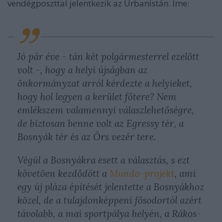
vendégposzttal jelentkezik az Urbanistán. Íme:
Jó pár éve - tán két polgármesterrel ezelőtt
volt -, hogy a helyi újságban az
önkormányzat arról kérdezte a helyieket,
hogy hol legyen a kerület főtere? Nem
emlékszem valamennyi válaszlehetőségre,
de biztosan benne volt az Egressy tér, a
Bosnyák tér és az Örs vezér tere.
Végül a Bosnyákra esett a választás, s ezt
követően kezdődött a
Mundo-projekt
, ami
egy új pláza építését jelentette a Bosnyákhoz
közel, de a tulajdonképpeni fősodortól azért
távolabb, a mai sportpálya helyén, a Rákos-