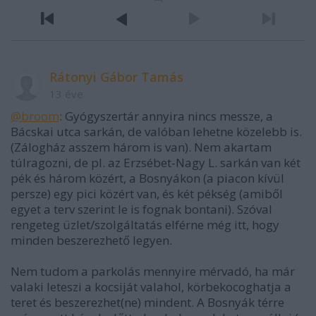
Rátonyi Gábor Tamás
13 éve
@broom
: Gyógyszertár annyira nincs messze, a
Bácskai utca sarkán, de valóban lehetne közelebb is.
(Zálogház asszem három is van). Nem akartam
túlragozni, de pl. az Erzsébet-Nagy L. sarkán van két
pék és három közért, a Bosnyákon (a piacon kívül
persze) egy pici közért van, és két pékség (amiből
egyet a terv szerint le is fognak bontani). Szóval
rengeteg üzlet/szolgáltatás elférne még itt, hogy
minden beszerezhető legyen.
Nem tudom a parkolás mennyire mérvadó, ha már
valaki leteszi a kocsiját valahol, körbekocoghatja a
teret és beszerezhet(ne) mindent. A Bosnyák térre