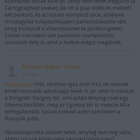
számozott házak előtt pl. sehol nem lehet megállni (a
Cartographiát kivéve), de ott a piac előtti és melletti
két parkoló, és az összes környező utca, amelyek
mindegyike tulajdonképpen parkolóövezetté vált
(meg középütt a villamossínek és járdaszigetek).
Szóval szerintem van parkolási szempontból
rosszabb hely is, ahol a boltok mégis megélnek.
Rátonyi Gábor Tamás
13 éve
@városjáró
: Hát, részben igaz amit írsz, de vannak
ennél rosszabb adottságú terek is, pl. nem is messze
a Pongrátz Gergely tér, ami aztán tényleg csak egy
útkereszteződés, meg az Egressy tér is messze áll a
térfogalomtól, szóval ezeknél azért szerintem a
Bosnyák jobb.
Városközponttá viszont lehet, tényleg nem fog válni,
ahhoz túl sok konkurens városközpont-szerű