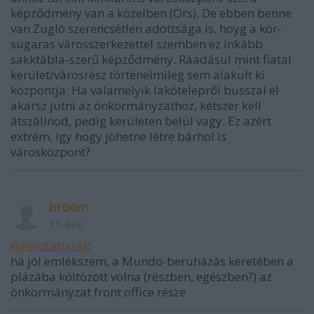
képződmény van a közelben (Örs). De ebben benne
van Zugló szerencsétlen adottsága is, hoyg a kör-
sugaras városszerkezettel szemben ez inkább
sakktábla-szerű képződmény. Ráadásul mint fiatal
kerület/városrész történelmileg sem alakult ki
központja. Ha valamelyik lakótelepről busszal el
akarsz jutni az önkormányzathoz, kétszer kell
átszállnod, pedig kerületen belül vagy. Ez azért
extrém, így hogy jöhetne létre bárhol is
városközpont?
broom
13 éve
@Palotabarát
:
ha jól emlékszem, a Mundo-beruházás keretében a
plázába költözött volna (részben, egészben?) az
önkormányzat front office része