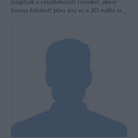
felújítsák a rendbehozott részeket, akkor
bizony kidobott pénz lesz ez a 361 millió is...