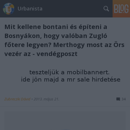
Urbanista
Mit kellene bontani és építeni a
Bosnyákon, hogy valóban Zugló
főtere legyen? Merthogy most az Örs
vezér az - vendégposzt
Zubreczki Dávid
•
2013. május 21.
34