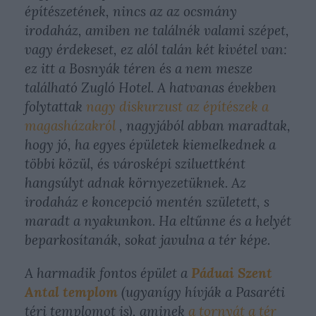
építészetének, nincs az az ocsmány
irodaház, amiben ne találnék valami szépet,
vagy érdekeset, ez alól talán két kivétel van:
ez itt a Bosnyák téren és a nem mesze
található Zugló Hotel. A hatvanas években
folytattak
nagy diskurzust az építészek a
magasházakról
, nagyjából abban maradtak,
hogy jó, ha egyes épületek kiemelkednek a
többi közül, és városképi sziluettként
hangsúlyt adnak környezetüknek. Az
irodaház e koncepció mentén született, s
maradt a nyakunkon. Ha eltűnne és a helyét
beparkosítanák, sokat javulna a tér képe.
A harmadik fontos épület a
Páduai Szent
Antal templom
(ugyanígy hívják a Pasaréti
téri templomot is), aminek
a tornyát a tér