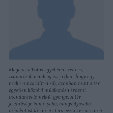
Maga az alkotás egyébként kedves,
zsánerszobornak egész jó (kár, hogy egy
mukk nincs kiírva rá), azonban mint a tér
egyetlen köztéri műalkotása érdemi
mondanivaló nélkül gyenge. A tér
jelentősége komolyabb, hangsúlyosabb
műalkotást kíván. Az Örs vezér terén van A