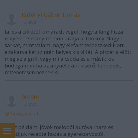
Rátonyi Gábor Tamás
13 éve
Ja, és a cikkből kimaradt végül, hogy a King Pizza
milyen ocsmány módon uralja a Thököly-Nagy L.
sarkát, mint valami nagy elefánt terpeszkedik ott,
eltakarva két szintén helyes kis villát. A pizzéria előtt
meg az a grill, vagy mi a csoda és a másik kis
bodega mintha az anyaelefánt kísérői lennének,
rettenetesen néznek ki.
broom
13 éve
@Palotabarát
:
Saját példám: jövök melóból autóval haza és
mondjuk receptelhozás a gyerekorvostól,