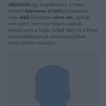
elköltözött
egy megállónyira. A remiz
melletti
üzletsoron
12 bolt
ot számoltam
meg,
ebből
7
tartósan
zárva van
, nyilván
nem azért, mert szar helyen vannak,
hanem mert a Sugár-Árkád-IKEA és a Pólus
bevásárlóközpontok metszéspontjában
nehéz életben maradni.