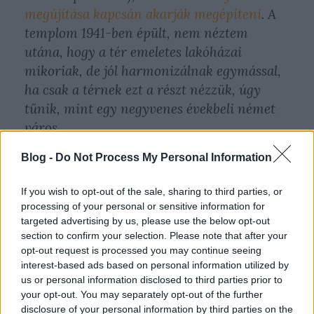
megújítása kapcsán akarják megépíteni
. A
templom 1941-ben épült, nem néztem
utána, hogy a tér emeletes lakóházai
mikoriak, de jól harmonizálnak egymással,
ha csak a térnek ezt a részt nézzük, úgy
tűnik, mint egy negyvenes évekbeli német
város.
Blog -
Do Not Process My Personal Information
A tér
legcsúfabb része
épp a templom
főbejáratával szemben található szakasz,
If you wish to opt-out of the sale, sharing to third parties, or
ami a Bosnyák tér 1-4. szám közé esik.
processing of your personal or sensitive information for
targeted advertising by us, please use the below opt-out
section to confirm your selection. Please note that after your
opt-out request is processed you may continue seeing
interest-based ads based on personal information utilized by
us or personal information disclosed to third parties prior to
your opt-out. You may separately opt-out of the further
disclosure of your personal information by third parties on the