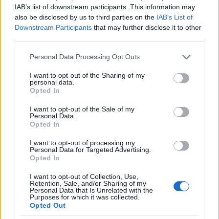
IAB’s list of downstream participants. This information may
also be disclosed by us to third parties on the
IAB’s List of
Downstream Participants
that may further disclose it to other
third parties.
Please note that this website/app uses one or more Google
Personal Data Processing Opt Outs
services and may gather and store information including but
not limited to your visit or usage behaviour. You may click to
I want to opt-out of the Sharing of my
personal data.
grant or deny consent to Google and its third-party tags to
Opted In
use your data for below specified purposes in below Google
consent section.
I want to opt-out of the Sale of my
Personal Data.
Opted In
A kocsiszín lepukkant homlokzatú épületei
I want to opt-out of processing my
Personal Data for Targeted Advertising.
mellett
alkalmi bódék, üres üzlethelyiségek
Opted In
húzódnak, s két - egyébként helyes -, kis
I want to opt-out of Collection, Use,
tornyos lakóépület , melyek vakolata már
Retention, Sale, and/or Sharing of my
Personal Data that Is Unrelated with the
pereg, minden négyzetcentimétere felújítás
Purposes for which it was collected.
után kiált.
Opted Out