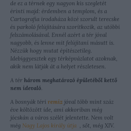
de ez a térnek egy nagyon kis szegletét
érinti majd: érdemben a templom, és a
Cartografia irodaháza közé szorult terecske
és parkoló felújítására szorítkozik, az utóbbi
felszámolásával. Ennél azért a tér jóval
nagyobb, és lenne mit felújítani másutt is.
Nézzük hogy mutat építészetileg.
Idebiggyesztek egy térképvázlatot azoknak,
akik nem látják át a helyet részletesen.
A tér
három meghatározó épületéből kettő
nem idevaló
.
A bosnyák téri
remiz
jóval több mint száz
éve költözött ide, ami akkoriban még
jócskán a város szélét jelentette. Nem volt
még
Nagy Lajos király útja
, sőt, még XIV.