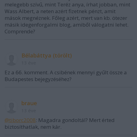
melegebb szívű, mint Teréz anya, írhat jobban, mint
Wass Albert, a neten azért fizetnek pénzt, amit
mások megnéznek. Főleg azért, mert van kb. ötezer
másik idegenforgalmi blog, amiből válogatni lehet.
Comprende?
Bélabáttya (törölt)
13 éve
Ez a 66. komment. A csibének mennyi gyűlt össze a
Budapestes bejegyzéséhez?
braue
13 éve
@tiborc2008
: Magadra gondoltál? Mert érted
biztosíthatlak, nem kár.