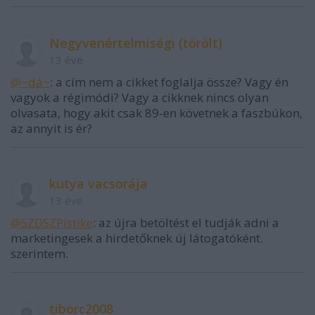
Negyvenértelmiségi (törölt)
13 éve
@~dá~
: a cím nem a cikket foglalja össze? Vagy én
vagyok a régimódi? Vagy a cikknek nincs olyan
olvasata, hogy akit csak 89-en követnek a faszbúkon,
az annyit is ér?
kutya vacsorája
13 éve
@SZDSZPistike
: az újra betöltést el tudják adni a
marketingesek a hirdetőknek új látogatóként.
szerintem.
tiborc2008