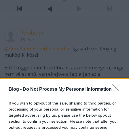
Pepibubó
13 éve
@Aureliano Buendía ezredes
: Igazad van, tényleg
működik, köszi!
Ettől függetlenül továbbra is az a véleményem, hogy
nem véletlenül van elrejtve a lap alján ez a
lehetősség -, én például sosem jöttem volna rá, és
nagyjából ez is lehetett a szerkesztési cél.
Blog -
Do Not Process My Personal Information
Ezekre az "újdonságokra" írtam, hogy főnökséget
If you wish to opt-out of the sale, sharing to third parties, or
ámító felhasználóbosszantás. Önmegsemmisítő cél.
processing of your personal or sensitive information for
targeted advertising by us, please use the below opt-out
section to confirm your selection. Please note that after your
a fene tudja még
opt-out request is processed you may continue seeing