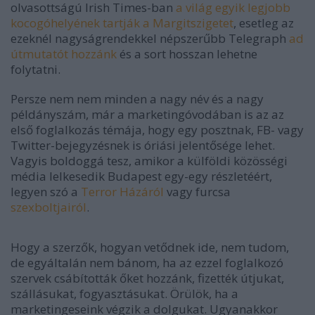
olvasottságú Irish Times-ban
a világ egyik legjobb
kocogóhelyének tartják a Margitszigetet
, esetleg az
ezeknél nagyságrendekkel népszerűbb Telegraph
ad
útmutatót hozzánk
és a sort hosszan lehetne
folytatni.
Persze nem nem minden a nagy név és a nagy
példányszám, már a marketingóvodában is az az
első foglalkozás témája, hogy egy posztnak, FB- vagy
Twitter-bejegyzésnek is óriási jelentősége lehet.
Vagyis boldoggá tesz, amikor a külföldi közösségi
média lelkesedik Budapest egy-egy részletéért,
legyen szó a
Terror Házáról
vagy furcsa
szexboltjairól
.
Hogy a szerzők, hogyan vetődnek ide, nem tudom,
de egyáltalán nem bánom, ha az ezzel foglalkozó
szervek csábították őket hozzánk, fizették útjukat,
szállásukat, fogyasztásukat. Örülök, ha a
marketingeseink végzik a dolgukat. Ugyanakkor