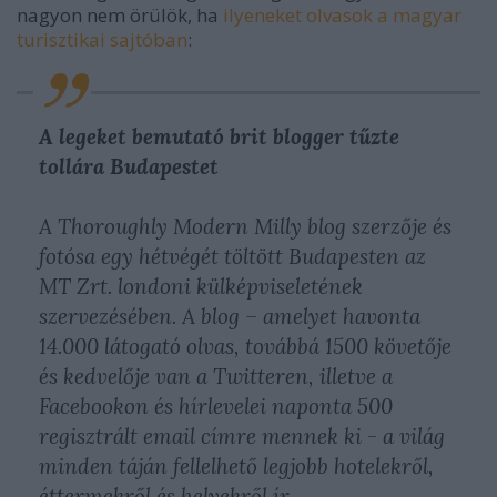
nagyon nem örülök, ha
ilyeneket olvasok a magyar
turisztikai sajtóban
:
A legeket bemutató brit blogger tűzte
tollára Budapestet
A Thoroughly Modern Milly blog szerzője és
fotósa egy hétvégét töltött Budapesten az
MT Zrt. londoni külképviseletének
szervezésében. A blog – amelyet havonta
14.000 látogató olvas, továbbá 1500 követője
és kedvelője van a Twitteren, illetve a
Facebookon és hírlevelei naponta 500
regisztrált email címre mennek ki - a világ
minden táján fellelhető legjobb hotelekről,
éttermekről és helyekről ír.