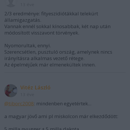
13 éve
2/3 eredménye: fityeszidiótákkal telekúrt
államigazgatás.
Vannak ennél sokkal kínosabbak, két nap után
módosított visszavont törvények.
Nyomorultak, ennyi.
Szerencsétlen, pusztuló ország, amelynek nincs
irányításra alkalmas vezető rétege.
Az épelméjűek már elmenekültek innen.
Vitéz László
13 éve
@tiborc2008
: mindenben egyetértek...
a magyar jövő ami pl miskolcon már elkezdődött:
5 milla nyugger + 5 milla dakota...