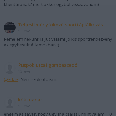
klientúrának? mert akkor egyből visszavonom)
Teljesítményfokozó sporttáplálkozás
13 éve
Remélem nekünk is jut valami jó kis sportrendezvény
az egybesült államokban :)
Püspök utcai gombaszedő
13 éve
@~dá~
: Nem szok olvasni.
kék madár
13 éve
engem az zavar, hogy ugy ir a csajszi, mint valami 10