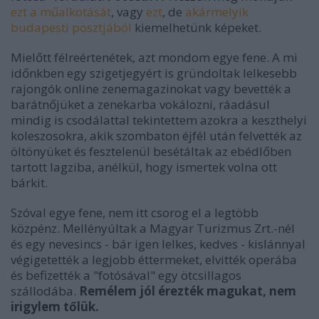
ezt a műalkotását
, vagy
ezt
, de
akármelyik
budapesti posztjából
kiemelhetünk képeket.
Mielőtt félreértenétek, azt mondom egye fene. A mi
időnkben egy szigetjegyért is gründoltak lelkesebb
rajongók online zenemagazinokat vagy bevették a
barátnőjüket a zenekarba vokálozni, ráadásul
mindig is csodálattal tekintettem azokra a keszthelyi
koleszosokra, akik szombaton éjfél után felvették az
öltönyüket és fesztelenül besétáltak az ebédlőben
tartott lagziba, anélkül, hogy ismertek volna ott
bárkit.
Szóval egye fene, nem itt csorog el a legtöbb
közpénz. Mellényúltak a Magyar Turizmus Zrt.-nél
és egy nevesincs - bár igen lelkes, kedves - kislánnyal
végigetették a legjobb éttermeket, elvitték operába
és befizették a "fotósával" egy ötcsillagos
szállodába.
Remélem jól érezték magukat, nem
irigylem tőlük.