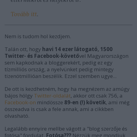
Tovább itt
.
Nem is tudom hol kezdjem.
Talán ott, hogy
havi 14 ezer látogató, 1500
Twitter- és Facebook-követő
vel Magyarországon
sem kapkodnak a bloggerekért, pedig ez egy
tízmilliós ország, a nyelvünket pedig mintegy
tizenötmillióan beszélik. Ezzel szemben ugye...
De ott is kezdhetném, hogy ha megnézem az amúgy
bájos hölgy
Twitter-oldalát
, akkor ott csak 756, a
Facebook-on
mindössze
89-en (!) követik
, ami még
összeadva is csak a fele annak, ami a cikkben
olvasható.
Legalább ennyire mellbe vágott a "blog szerzője és
fotósa" fordulat.
Fotósa???
Nézzük meg mondjuk