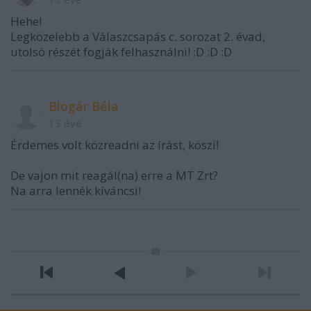
Hehe!
Legközelebb a Válaszcsapás c. sorozat 2. évad,
utolsó részét fogják felhasználni! :D :D :D
Blogár Béla
13 éve
Érdemes volt közreadni az írást, köszi!
De vajon mit reagál(na) erre a MT Zrt?
Na arra lennék kíváncsi!