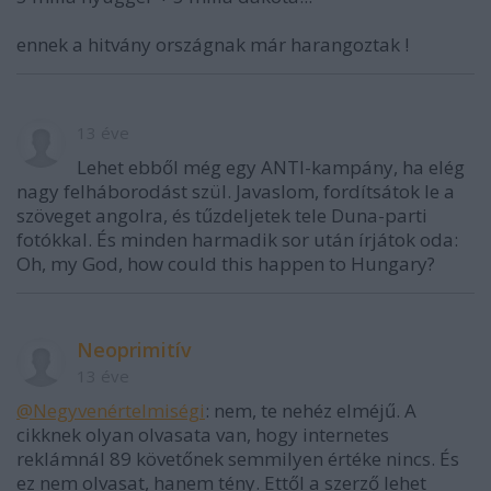
ennek a hitvány országnak már harangoztak !
13 éve
Lehet ebből még egy ANTI-kampány, ha elég
nagy felháborodást szül. Javaslom, fordítsátok le a
szöveget angolra, és tűzdeljetek tele Duna-parti
fotókkal. És minden harmadik sor után írjátok oda:
Oh, my God, how could this happen to Hungary?
Neoprimitív
13 éve
@Negyvenértelmiségi
: nem, te nehéz elméjű. A
cikknek olyan olvasata van, hogy internetes
reklámnál 89 követőnek semmilyen értéke nincs. És
ez nem olvasat, hanem tény. Ettől a szerző lehet