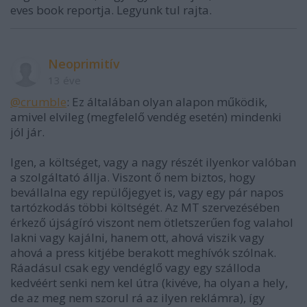
eves book reportja. Legyunk tul rajta.
Neoprimitív
13 éve
@crumble
: Ez általában olyan alapon működik,
amivel elvileg (megfelelő vendég esetén) mindenki
jól jár.
Igen, a költséget, vagy a nagy részét ilyenkor valóban
a szolgáltató állja. Viszont ő nem biztos, hogy
bevállalna egy repülőjegyet is, vagy egy pár napos
tartózkodás többi költségét. Az MT szervezésében
érkező újságíró viszont nem ötletszerűen fog valahol
lakni vagy kajálni, hanem ott, ahová viszik vagy
ahová a press kitjébe berakott meghívók szólnak.
Ráadásul csak egy vendéglő vagy egy szálloda
kedvéért senki nem kel útra (kivéve, ha olyan a hely,
de az meg nem szorul rá az ilyen reklámra), így