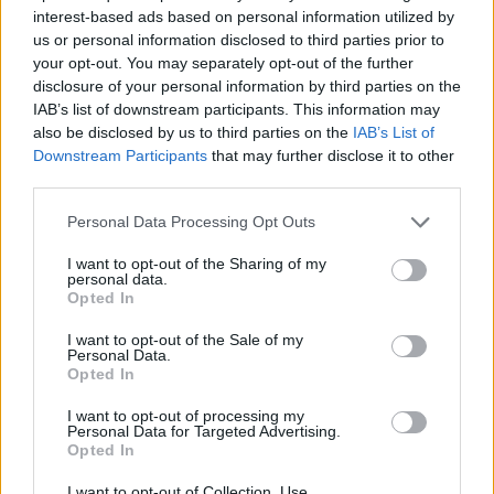
interest-based ads based on personal information utilized by
13 éve
us or personal information disclosed to third parties prior to
@SZDSZPistike
: +1 like :)
your opt-out. You may separately opt-out of the further
disclosure of your personal information by third parties on the
IAB’s list of downstream participants. This information may
also be disclosed by us to third parties on the
IAB’s List of
Küzmös Béla
Downstream Participants
that may further disclose it to other
13 éve
third parties.
csak szólok nagyokosok, hogy egy ilyen egyáltalán
Please note that this website/app uses one or more Google
Personal Data Processing Opt Outs
nem kerül sokba a megrendelőnek - a szállodákkal,
services and may gather and store information including but
utazási cégekkel megállapodásuk van, az éttermek
not limited to your visit or usage behaviour. You may click to
I want to opt-out of the Sharing of my
is sokszor ingyen fogadják a leszervezett bloggert.
personal data.
grant or deny consent to Google and its third-party tags to
Opted In
use your data for below specified purposes in below Google
consent section.
I want to opt-out of the Sale of my
Personal Data.
Neoprimitív
Opted In
13 éve
I want to opt-out of processing my
@Küzmös Béla
: Úgy látszik nem érted: ezzel az erővel
Personal Data for Targeted Advertising.
Strózsák Vencelnét is fogadhatták volna a Bányalég
Opted In
utca 192-ből, vagy az első embert aki aznap reggel
I want to opt-out of Collection, Use,