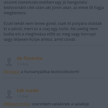
viszont szerencsés esetben egy jó hangulatú
kedvcsináló cikk után aki jönni akar, az eleve őt fogja
megkeresni.
Ezzel tehát nem lenne gond, csak itt potyára dobták
ki a pénzt, mert ez a csaj egy nulla. Aki pedig nem
tudta ezt a meghívása előtt az meg vagy korrupt
vagy teljesen hülye ahhoz, amit csinál.
de Florentia
13 éve
@mqqq
: a kurvanyádba kezitcsókolom!
kék madár
13 éve
@Neoprimitív
: szerintem valakinek a valakije