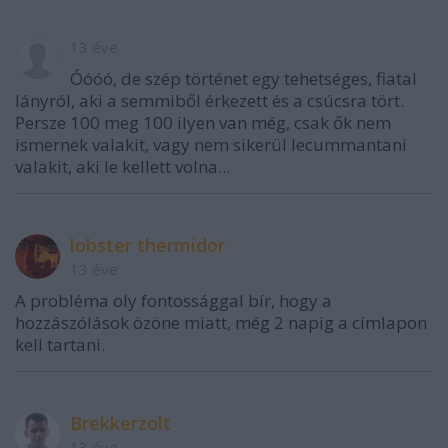
13 éve
Óóóó, de szép történet egy tehetséges, fiatal
lányról, aki a semmiből érkezett és a csúcsra tört.
Persze 100 meg 100 ilyen van még, csak ők nem
ismernek valakit, vagy nem sikerül lecummantani
valakit, aki le kellett volna...
lobster thermidor
13 éve
A probléma oly fontossággal bír, hogy a
hozzászólások özöne miatt, még 2 napig a címlapon
kell tartani.
Brekkerzolt
13 éve