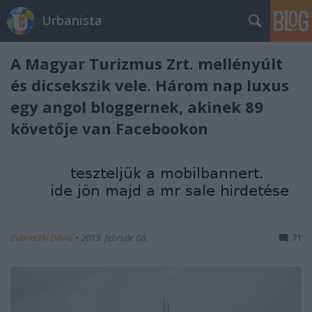
Urbanista
A Magyar Turizmus Zrt. mellényúlt
és dicsekszik vele. Három nap luxus
egy angol bloggernek, akinek 89
követője van Facebookon
Zubreczki Dávid
•
2013. február 08.
71