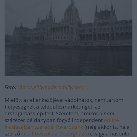
Fotó:
thoroughlymodernmilly.com
Mielőtt az ellenkezőjével vádolnátok, nem tartom
hülyeségnek a településmarketinget, az
országimázs-építést. Szeretem, amikor a
napi
százezer példányban fogyó Independent
online
kiadásában szerepel fővárosunk
(még akkor is, ha a
szerző
kicsit beszól az Országházra
), vagy a hasonló