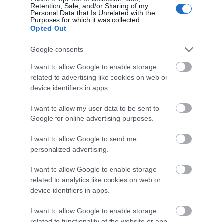
kék sapkában ment el a londoni követség előtt. Ezt a
Retention, Sale, and/or Sharing of my
csajt ugyanis a kutya sem olvassa, még a saját
Personal Data that Is Unrelated with the
Purposes for which it was collected.
haverjai sem vesznek annyi fáradságot, hogy
Opted Out
megnézzék.
Google consents
Az MT lehet, hogy egy díjmentes marketing keret
terhére utaztatott és ténylegesen nem adott ki pénzt
I want to allow Google to enable storage
rá, de akkor is fölösleges volt rá pazarolni ezt a
related to advertising like cookies on web or
keretet.
device identifiers in apps.
I want to allow my user data to be sent to
Google for online advertising purposes.
JohnHenry
I want to allow Google to send me
13 éve
personalized advertising.
@Negyvenértelmiségi
: maradjunk annyiban, hogy
kurvára nem érted, miről szól a poszt.
I want to allow Google to enable storage
related to analytics like cookies on web or
device identifiers in apps.
crumble
I want to allow Google to enable storage
13 éve
related to functionality of the website or app.