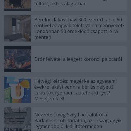
feltárt, tiktos alagútban
Bérelnél lakást havi 300 ezerért, ahol 60
centivel az ágyad felett van a mennyezet?
Londonban 50 érdeklődő csapott le rá
menten
Drónfelvétel a leégett köröndi palotáról
Hétvégi kérdés: megéri-e az egyetemi
évekre lakást venni a bérlés helyett?
Laktatok ilyenben, adtatok ki ilyet?
Meséljétek el!
Nézzétek meg Szily Lacit alulról a
Parlament fotótárlatán, az ország egyik
legmenőbb új kiállítótermében