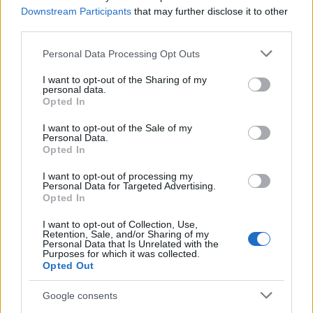
13 éve
Downstream Participants
that may further disclose it to other
third parties.
Ja, csak az a baj, hogy nálunk mindent így javítanak.
Please note that this website/app uses one or more Google
Personal Data Processing Opt Outs
services and may gather and store information including but
not limited to your visit or usage behaviour. You may click to
I want to opt-out of the Sharing of my
Rive
personal data.
grant or deny consent to Google and its third-party tags to
Opted In
13 éve
use your data for below specified purposes in below Google
Bakker :-)Nem gondoltam vóna'...
consent section.
I want to opt-out of the Sale of my
Personal Data.
Opted In
Mielőtt beindulna a szokásos verkli:
- a kép kisérőszövege az eredeti poszt
I want to opt-out of processing my
kommentjeinek föggvényében értelmezendő
Personal Data for Targeted Advertising.
Opted In
- eredendően utálom a 'frissen' divatba erőszakolt
térköves burkolatok jelen telepitési gyakorlatát,
I want to opt-out of Collection, Use,
miszerint:
Retention, Sale, and/or Sharing of my
Personal Data that Is Unrelated with the
- rakják mindenhova, ha kell, ha nem, ha szép, ha
Purposes for which it was collected.
nem, ha praktikus, ha nem.
Opted Out
Egy város nem effélétől szép, lakható, látogatható.
Google consents
Vagy balkáni.