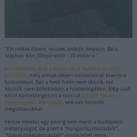
"Ezt nektek lőttem, nesztek, balkán. Helyszin: Bécs,
Stephan dóm főbejárattól ~ 10 méterre."
kommentelte Rive a Király utcai buheráról szóló
poszthoz
, mely annak idején mindenkinél kiverte a
biztosítékot. Bár a fenti fotón nem látszik, hol
készült, nem kételkedem a hitelességében. Elég csak
kicsit körbeböngészni a norccal
a Szent István-
székesegyház környékét
, tele van hasonló
megoldásokkal.
Persze mindez egy percig sem menti a budapesti
trehányságot, de azért a "hungarikumozásból",
"tipkus magyarozásból" vissza lehet venni.