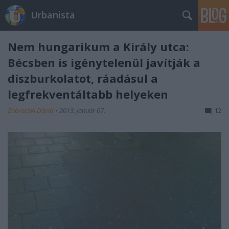
Urbanista
Nem hungarikum a Király utca:
Bécsben is igénytelenül javítják a
díszburkolatot, ráadásul a
legfrekventáltabb helyeken
Zubreczki Dávid
•
2013. január 07.
12