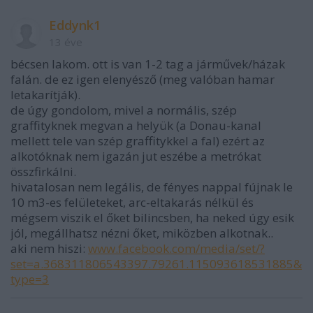
Eddynk1
13 éve
bécsen lakom. ott is van 1-2 tag a járművek/házak
falán. de ez igen elenyésző (meg valóban hamar
letakarítják).
de úgy gondolom, mivel a normális, szép
graffityknek megvan a helyük (a Donau-kanal
mellett tele van szép graffitykkel a fal) ezért az
alkotóknak nem igazán jut eszébe a metrókat
összfirkálni.
hivatalosan nem legális, de fényes nappal fújnak le
10 m3-es felületeket, arc-eltakarás nélkül és
mégsem viszik el őket bilincsben, ha neked úgy esik
jól, megállhatsz nézni őket, miközben alkotnak..
aki nem hiszi:
www.facebook.com/media/set/?
set=a.368311806543397.79261.115093618531885&
type=3