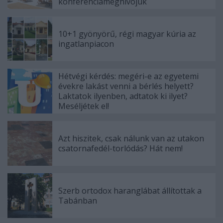
konferenciameghívójuk
10+1 gyönyörű, régi magyar kúria az
ingatlanpiacon
Hétvégi kérdés: megéri-e az egyetemi
évekre lakást venni a bérlés helyett?
Laktatok ilyenben, adtatok ki ilyet?
Meséljétek el!
Azt hiszitek, csak nálunk van az utakon
csatornafedél-torlódás? Hát nem!
Szerb ortodox haranglábat állítottak a
Tabánban