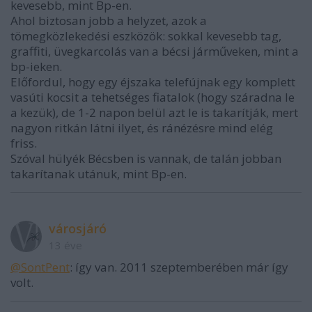
kevesebb, mint Bp-en.
Ahol biztosan jobb a helyzet, azok a
tömegközlekedési eszközök: sokkal kevesebb tag,
graffiti, üvegkarcolás van a bécsi járműveken, mint a
bp-ieken.
Előfordul, hogy egy éjszaka telefújnak egy komplett
vasúti kocsit a tehetséges fiatalok (hogy száradna le
a kezük), de 1-2 napon belül azt le is takarítják, mert
nagyon ritkán látni ilyet, és ránézésre mind elég
friss.
Szóval hülyék Bécsben is vannak, de talán jobban
takarítanak utánuk, mint Bp-en.
városjáró
13 éve
@SontPent
: így van. 2011 szeptemberében már így
volt.