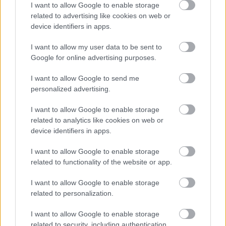
I want to allow Google to enable storage
related to advertising like cookies on web or
device identifiers in apps.
Kövi Dinka
I want to allow my user data to be sent to
13 éve
Google for online advertising purposes.
Nem sokág lesz az úgy. Bécs belvárosában a
gyorsjavítás szokott olyan lenni, ott nem szokás
I want to allow Google to send me
nevelgetni meg szeretgetni a kátyúkat és likakat.
personalized advertising.
I want to allow Google to enable storage
related to analytics like cookies on web or
Measurer
device identifiers in apps.
13 éve
I want to allow Google to enable storage
Más mentalitás: ott nincs most pénz a teljes
related to functionality of the website or app.
flasztercserére, inkább javítanak.
Gazdagok, mert tudnak szerények is lenni.
I want to allow Google to enable storage
wien.orf.at/news/stories/2533339
related to personalization.
I want to allow Google to enable storage
related to security, including authentication