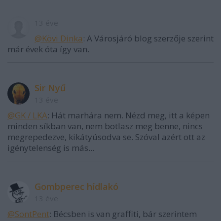
13 éve
@Kövi Dinka
: A Városjáró blog szerzője szerint
már évek óta így van.
Sir Nyű
13 éve
@GK / LKA
: Hát marhára nem. Nézd meg, itt a képen
minden síkban van, nem botlasz meg benne, nincs
megrepedezve, kikátyúsodva se. Szóval azért ott az
igénytelenség is más...
Gombperec hídlakó
13 éve
@SontPent
: Bécsben is van graffiti, bár szerintem