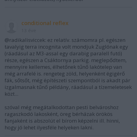
conditional reflex
13 éve
@radikalisviccek: ez relatív. számomra pl. egészen
tavalyig terra incognita volt mondjuk Zuglónak egy
(ráadásul az M3-assal egy darabig paralell futó)
része, egészen a Csáktornya parkig. meglepődtem,
mennyire kellemes, élhetőnek tűnő lakótelep van
még arrafelé is. rengeteg zöld, helyenként égigérő
fák, sőtsőt, még építészeti szempontból is akadt pár
izgalmasnak tűnő példány, ráadásul a tízemeletesek
közt...
szóval még megátalkodottan pesti belvároshoz
ragaszkodó lakosként, öreg bérházak örökös
fanjaként is abszolút el bírom képzelni ill. hinni,
hogy jó lehet ilyesféle helyeken lakni.