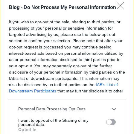
hype-olást nem értettem. Bizos nem rossz rész egyik
Blog -
Do Not Process My Personal Information
sem, de én annyira nem voltam elhalva tőle. Én
egyébként éltem Belvárosban (akkor imádtam, ma
már nem laknék ott), a IX-ben, a Mester utca
If you wish to opt-out of the sale, sharing to third parties, or
környékén (rémálmomban ne jöjjön elő, most pedig
processing of your personal or sensitive information for
II. kerület. Na, onnan nem tervezek sehova se
targeted advertising by us, please use the below opt-out
költözni, max. feljebb a hegyen. De örülök, ha sok
section to confirm your selection. Please note that after your
ember elégedett a lakóhelyével, a Ferencvárosban
opt-out request is processed you may continue seeing
interest-based ads based on personal information utilized by
megtudtam mennyire fontos ez, ha utálod, az
us or personal information disclosed to third parties prior to
tönkreteszi a napjaidat.
your opt-out. You may separately opt-out of the further
disclosure of your personal information by third parties on the
IAB’s list of downstream participants. This information may
336
also be disclosed by us to third parties on the
IAB’s List of
Downstream Participants
that may further disclose it to other
13 éve
third parties.
Meglep az Újlipótra leadott szavazatok száma.
Többre számítottam. Szerintem akik ott laknak, nem
Please note that this website/app uses one or more Google
Personal Data Processing Opt Outs
tudják elképzelni, hogy máshol is lehet élni. Egy
services and may gather and store information including but
barátom anyukája szerint pl. amit a Balzac utcában
not limited to your visit or usage behaviour. You may click to
I want to opt-out of the Sharing of my
personal data.
nem lehet elintézni azt nem is kell... És lehet, hogy
grant or deny consent to Google and its third-party tags to
Opted In
use your data for below specified purposes in below Google