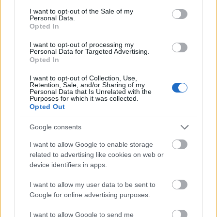
igaza van. Mondom mindezt, mint vízivárosi, aki
consent section.
szeret ott lakni! (ugyan a Pozsonyi - Balzac sarokra
I want to opt-out of the Sale of my
Personal Data.
születtem)
Opted In
I want to opt-out of processing my
Personal Data for Targeted Advertising.
Pene
Opted In
13 éve
I want to opt-out of Collection, Use,
Laktam egy ideig a József Attila-lakótelepen, nekem
Retention, Sale, and/or Sharing of my
Personal Data that Is Unrelated with the
is nagyon tetszett. Nyitott, széles, nyugodt, virágos,
Purposes for which it was collected.
minden van, de ha valami nincs is, még mindig ott a
Opted Out
metro. És a - tágan vett - lakóközössége is nagyon
Google consents
korrekt.
I want to allow Google to enable storage
related to advertising like cookies on web or
device identifiers in apps.
kispestipeti
13 éve
I want to allow my user data to be sent to
Született budapesti vagyok, eddig három helyen
Google for online advertising purposes.
éltem a városban, így számos részét nem ismerem
elég jól. Az mindenképpen sokat elárul, hogy milyen
I want to allow Google to send me