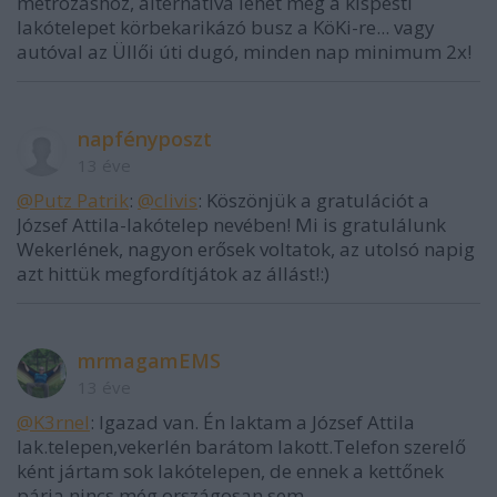
metrózáshoz, alternatíva lehet még a kispesti
lakótelepet körbekarikázó busz a KöKi-re... vagy
autóval az Üllői úti dugó, minden nap minimum 2x!
napfényposzt
13 éve
@Putz Patrik
:
@clivis
: Köszönjük a gratulációt a
József Attila-lakótelep nevében! Mi is gratulálunk
Wekerlének, nagyon erősek voltatok, az utolsó napig
azt hittük megfordítjátok az állást!:)
mrmagamEMS
13 éve
@K3rnel
: Igazad van. Én laktam a József Attila
lak.telepen,vekerlén barátom lakott.Telefon szerelő
ként jártam sok lakótelepen, de ennek a kettőnek
párja nincs,még országosan sem.