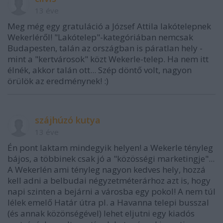
13 éve
Meg még egy gratuláció a József Attila lakótelepnek
Wekerléről! "Lakótelep"-kategóriában nemcsak
Budapesten, talán az országban is páratlan hely -
mint a "kertvárosok" közt Wekerle-telep. Ha nem itt
élnék, akkor talán ott... Szép döntő volt, nagyon
örülök az eredménynek! :)
szájhúzó kutya
13 éve
Én pont laktam mindegyik helyen! a Wekerle tényleg
bájos, a többinek csak jó a "közösségi marketingje"...
A Wekerlén ami tényleg nagyon kedves hely, hozzá
kell adni a belbudai négyzetméterárhoz azt is, hogy
napi szinten a bejárni a városba egy pokol! A nem túl
lélek emelő Határ útra pl. a Havanna telepi busszal
(és annak közönségével) lehet eljutni egy kiadós