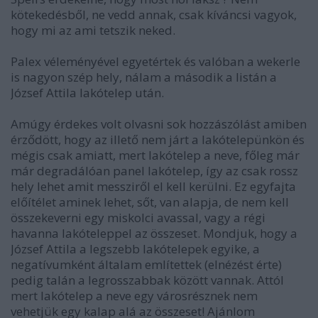
kötekedésből, ne vedd annak, csak kíváncsi vagyok,
hogy mi az ami tetszik neked.
Palex véleményével egyetértek és valóban a wekerle
is nagyon szép hely, nálam a második a listán a
József Attila lakótelep után.
Amúgy érdekes volt olvasni sok hozzászólást amiben
érződött, hogy az illető nem járt a lakótelepünkön és
mégis csak amiatt, mert lakótelep a neve, főleg már
már degradálóan panel lakótelep, így az csak rossz
hely lehet amit messziről el kell kerülni. Ez egyfajta
előítélet aminek lehet, sőt, van alapja, de nem kell
összekeverni egy miskolci avassal, vagy a régi
havanna lakóteleppel az összeset. Mondjuk, hogy a
József Attila a legszebb lakótelepek egyike, a
negatívumként általam említettek (elnézést érte)
pedig talán a legrosszabbak között vannak. Attól
mert lakótelep a neve egy városrésznek nem
vehetjük egy kalap alá az összeset! Ajánlom