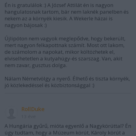
Én is gratulálok :) A József Attilát én is nagyon
hangulatosnak tartom, bár nem laknék panelben és
nekem az a környék kiesik. A Wekerle házai is
nagyon bájosak :)
Újlipóton nem vagyok meglepődve, hogy bekerült,
mert nagyon felkapottnak számít. Most ott lakom,
de számolom a napokat, mikor költözhetek el,
elviselhetetlen a kutyahúgy-és szarszag. Van, akit
nem zavar, gusztus dolga.
Nálam Németvölgy a nyerő. Élhető és tiszta környék,
jó közlekedéssel és közbiztonsággal :)
RollDuke
13 éve
A Hungária gyűrű, mióta egyenlő a Nagykörúttal? Én
úgy tudtam, hogy a Múzeum körút, Károly körút a