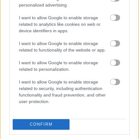
sok szavazattal végzett a mezőny élén a két
personalized advertising.
városnegyed. (direkt nem írom, hogy
I want to allow Google to enable storage
lakótelep)Hosszú évtizedeken keresztül nem igazán
related to analytics like cookies on web or
tudták emberek, családok igazán megválasztani
device identifiers in apps.
személyes elképzeléseik, igényeik, társadalmi,
anyagi helyzetük alapján, hogy hol éljenek.
I want to allow Google to enable storage
Szerintem, a rendszerváltozás után sem került
related to functionality of the website or app.
feltétlenül a "helyére" az emberek többsége. Sok
esetben a vélt vagy valós irigység miatt (is) lelhető fel
I want to allow Google to enable storage
a hozzászólások némelyikében a felesleges nagyot
related to personalization.
mondás,(inkább félismereteken alapuló rosszat
gondolás) a fennhéjázás, a fikázás az egyet nem
I want to allow Google to enable storage
értők köréből. Teccett volna a saját favorit
related to security, including authentication
városnegyedre szavazni, akkor lehet, hogy most más
functionality and fraud prevention, and other
sorrendet olvashatnánk. A listán szereplő
user protection.
városnegyedeket többé-kevésbé sok éve ismerem,
nem nagy meglepetés számomra ez a sorrend.
CONFIRM