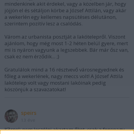
mindenkinek akit érdekel, vagy a közelben jár, hogy
jöjjön el és sétáljon körbe a József Attilán, vagy akár
a wekerlén egy kellemes napsütéses délutánon,
szerintem pozitív lesz a csalódás.
Várom az urbanista posztját a lakótelepről. Viszont
ajánlom, hogy még most 1-2 héten belül gyere, mert
mi is nyáron vagyunk a legszebbek. Bár már ősz van,
csak ez nem érződik... ;)
Gratulálok mind a 16 résztvevő városnegyednek és
főleg a wekerlének, nagy meccs volt! A József Attila
lakótelep volt vagy mostani lakóinak pedig
köszönjük a szavazatokat!
speirs
13 éve
K3rnel: nem leszólni akartam őket, csak a fenenagy