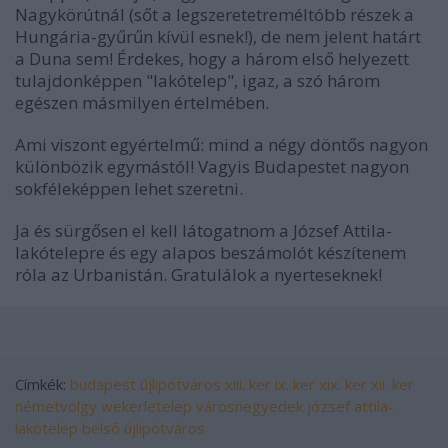
Nagykörútnál (sőt a legszeretetreméltóbb részek a
Hungária-gyűrűn kívül esnek!), de nem jelent határt
a Duna sem! Érdekes, hogy a három első helyezett
tulajdonképpen "lakótelep", igaz, a szó három
egészen másmilyen értelmében.
Ami viszont egyértelmű: mind a négy döntős nagyon
különbözik egymástól! Vagyis Budapestet nagyon
sokféleképpen lehet szeretni.
Ja és sürgősen el kell látogatnom a József Attila-
lakótelepre és egy alapos beszámolót készítenem
róla az Urbanistán. Gratulálok a nyerteseknek!
Címkék:
budapest
újlipótváros
xiii. ker
ix. ker
xix. ker
xii. ker
németvölgy
wekerletelep
városnegyedek
józsef attila-
lakótelep
belső újlipótváros