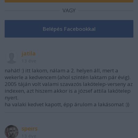
VAGY
jatila
13 éve
nahát! :) itt lakom, nálam a 2. helyen áll, mert a
wekerle a kedvencem (ahol szintén laktam pár évig).
2005 táján volt valami szavazós lakótelep-verseny az
indexen, azt hiszem akkor is a józsef attila lakótelep
nyert.
ha valaki kedvet kapott, épp árulom a lakásomat :))
speirs
13 éve