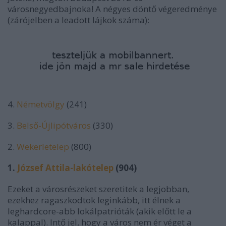
városnegyedbajnoka! A négyes döntő végeredménye
(zárójelben a leadott lájkok száma):
4.
Németvölgy
(241)
3.
Belső-Újlipótváros
(330)
2.
Wekerletelep
(800)
1.
József Attila-lakótelep
(904)
Ezeket a városrészeket szeretitek a legjobban,
ezekhez ragaszkodtok leginkább, itt élnek a
leghardcore-abb lokálpatrióták (akik előtt le a
kalappal). Intő jel, hogy a város nem ér véget a