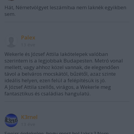
Hát, Németvölgyet leszámítva nem laknék egyikben
sem.
Palex
13 éve
Wekerle és József Attila lakótelepek valóban
szerintem is a legjobbak Budapesten. Metró vonal
mellett, vagy ahhoz közel vannak, de elegendően
távol a belváros mocskától, bűzétől, azaz szinte
ideális helyen, ezen felül a felépítésük is jó.
A József Attila szellős, virágos, a Wekerle meg
fantasztikus és családias hangulatú.
K3rnel
13 éve
Speirs érdekelne, hogy most hol laksz ? Nem