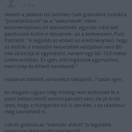
13 éve
nekem a játékon túl (amihez csak gratulálni tudok) a
"józsefatillások" és a "wekerlések" itteni
kommentjeiben jól lekövethető, egymás iránt tett
gesztusaik külön is tetszenek...ez a kedvencem, Putz
Patriktól: "A legjobb az ebben az eredményben, hogy
az első és a második helyezettet valójában nem 80
like választja el egymástól, hanem egy kb. 150 méter
széles erdősáv. És igen, átbringázunk egymáshoz,
mert szép és élhető mindkettő."
madarat tolláról, városrészt lakójáról...? talán igen.
én magam ugyan még mindig nem költöznék ki a
pesti belterületről semmi pénzért sem, de jó érzés
látni, hogy a Hungárián túl is van élet, s az ráadásul
még szerethető is.
üdv és gratula az "ezerszer áldott" (s legalább
annyiszor elátkozott) nyóckerből