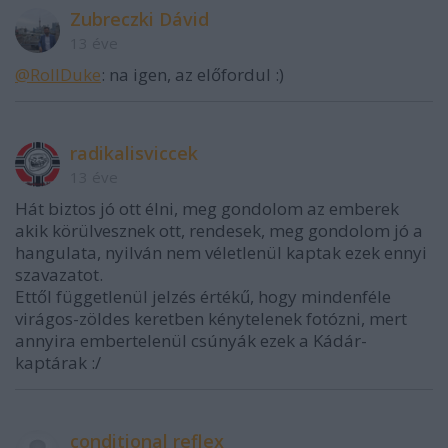
Zubreczki Dávid
13 éve
@RollDuke
: na igen, az előfordul :)
radikalisviccek
13 éve
Hát biztos jó ott élni, meg gondolom az emberek
akik körülvesznek ott, rendesek, meg gondolom jó a
hangulata, nyilván nem véletlenül kaptak ezek ennyi
szavazatot.
Ettől függetlenül jelzés értékű, hogy mindenféle
virágos-zöldes keretben kénytelenek fotózni, mert
annyira embertelenül csúnyák ezek a Kádár-
kaptárak :/
conditional reflex