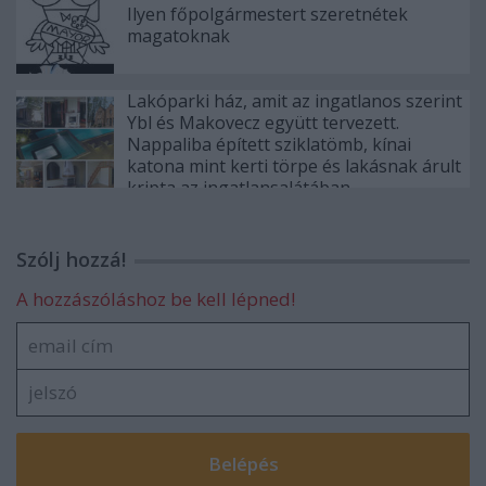
Ilyen főpolgármestert szeretnétek
magatoknak
Lakóparki ház, amit az ingatlanos szerint
Ybl és Makovecz együtt tervezett.
Nappaliba épített sziklatömb, kínai
katona mint kerti törpe és lakásnak árult
kripta az ingatlansalátában
Szólj hozzá!
A hozzászóláshoz be kell lépned!