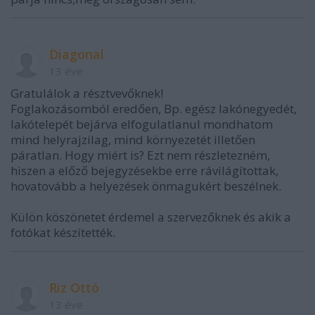
Diagonal
13 éve
Gratulálok a résztvevőknek!
Foglakozásomból eredően, Bp. egész lakónegyedét,
lakótelepét bejárva elfogulatlanul mondhatom
mind helyrajzilag, mind környezetét illetően
páratlan. Hogy miért is? Ezt nem részletezném,
hiszen a előző bejegyzésekbe erre rávilágítottak,
hovatovább a helyezések önmagukért beszélnek.
Külön köszönetet érdemel a szervezőknek és akik a
fotókat készítették.
Riz Ottó
13 éve