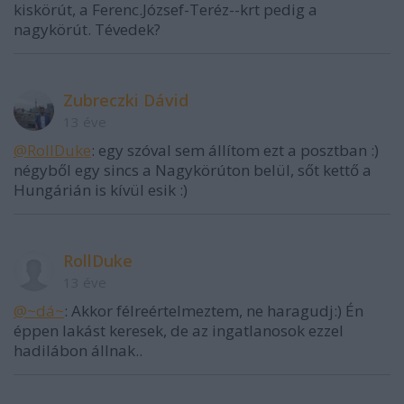
kiskörút, a Ferenc.József-Teréz--krt pedig a
nagykörút. Tévedek?
Zubreczki Dávid
13 éve
@RollDuke
: egy szóval sem állítom ezt a posztban :)
négyből egy sincs a Nagykörúton belül, sőt kettő a
Hungárián is kívül esik :)
RollDuke
13 éve
@~dá~
: Akkor félreértelmeztem, ne haragudj:) Én
éppen lakást keresek, de az ingatlanosok ezzel
hadilábon állnak..