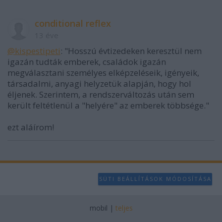
conditional reflex
13 éve
@kispestipeti
: "Hosszú évtizedeken keresztül nem
igazán tudták emberek, családok igazán
megválasztani személyes elképzeléseik, igényeik,
társadalmi, anyagi helyzetük alapján, hogy hol
éljenek. Szerintem, a rendszerváltozás után sem
került feltétlenül a "helyére" az emberek többsége."
ezt aláírom!
SÜTI BEÁLLÍTÁSOK MÓDOSÍTÁSA
mobil
|
teljes