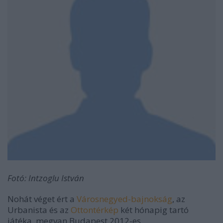
Fotó: Intzoglu István
Nohát véget ért a
Városnegyed-bajnokság
, az
Urbanista és az
Ottontérkép
két hónapig tartó
játéka, megvan Budapest 2012-es