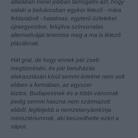
általában minél jobban támogatni azt, hogy
valaki a belvárosban egykor létező - mára
feldarabolt - hatalmas, egyterű üzleteket
újraegyesítve, felújítva színvonalas
alternatíváját teremtse meg a ma is létező
plázáknak.
Hát grat, de hogy ennek pár zseb
megtömésén, és pár beruházás
elakasztásán kívül semmi értelme nem volt
ebben a formában, az egyszer
biztos.
Budapestnek és a többi városnak
pedig semmi haszna nem származott
ebből, legfeljebb a nemzetanyámkínja
minisztériumnak, aki beszedhette ezért a
sápot.