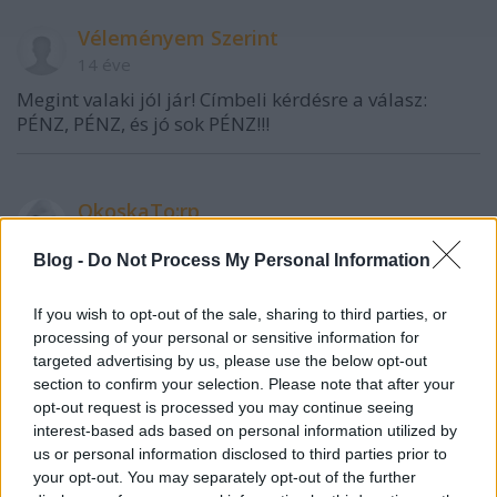
Véleményem Szerint
14 éve
Megint valaki jól jár! Címbeli kérdésre a válasz:
PÉNZ, PÉNZ, és jó sok PÉNZ!!!
OkoskaTo:rp
14 éve
Blog -
Do Not Process My Personal Information
A Mundo évek óta nem csinál semmit a területen, a
volt Zuglói Sportcentrum és a kerületi tanuszoda
If you wish to opt-out of the sale, sharing to third parties, or
ledózerolásán kívül. Ha jól számolok, emiatt már
processing of your personal or sensitive information for
lejárt az eredeti építési engedélyük is.
targeted advertising by us, please use the below opt-out
section to confirm your selection. Please note that after your
Abban is biztos lehet a tisztelt nagyérdemű, hogy
opt-out request is processed you may continue seeing
majd a Mundo szája íze szerint módosulni fog
interest-based ads based on personal information utilized by
(magától?...) a kerületi rendezési terv és övezeti
us or personal information disclosed to third parties prior to
besorolás. Vezetőink pedig majd megindokolják, pl.
your opt-out. You may separately opt-out of the further
hogy majd ide költözik a polgármesteri hivatal,