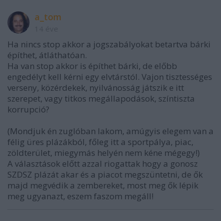
a_tom
14 éve
Ha nincs stop akkor a jogszabályokat betartva bárki
építhet, átláthatóan.
Ha van stop akkor is építhet bárki, de előbb
engedélyt kell kérni egy elvtárstól. Vajon tisztességes
verseny, közérdekek, nyilvánosság játszik e itt
szerepet, vagy titkos megállapodások, színtiszta
korrupció?
(Mondjuk én zuglóban lakom, amúgyis elegem van a
félig üres plázákból, főleg itt a sportpálya, piac,
zöldterület, miegymás helyén nem kéne mégegy!)
A választások előtt azzal riogattak hogy a gonosz
SZDSZ plázát akar és a piacot megszüntetni, de ők
majd megvédik a zembereket, most meg ők lépik
meg ugyanazt, eszem faszom megáll!