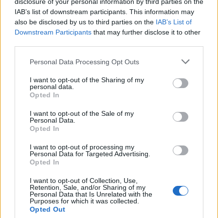
disclosure of your personal information by third parties on the
rendőrség, SZTK, ezért kell a 90%-os beépítettség
IAB’s list of downstream participants. This information may
(zöldövezetben), és a 300% körüli szintterületi
also be disclosed by us to third parties on the
IAB’s List of
mutató.
Downstream Participants
that may further disclose it to other
third parties.
@Übermayer
: Korrupción (vagy teljes
Please note that this website/app uses one or more Google
elmebetegségen - de akkor meg gondnokság alá
Personal Data Processing Opt Outs
services and may gather and store information including but
valók, ergo érvénytelen, amit aláírtak) kívül tudsz
not limited to your visit or usage behaviour. You may click to
I want to opt-out of the Sharing of my
indokot mondani ez engedélyre? A kerületi lakosság
personal data.
grant or deny consent to Google and its third-party tags to
boldogítását? Ellenzik, tüntettek a pláza ellen.
Opted In
use your data for below specified purposes in below Google
consent section.
I want to opt-out of the Sale of my
Personal Data.
Opted In
Karl Friedrich Drais der Freiherr von
Sauerbronn
I want to opt-out of processing my
14 éve
Personal Data for Targeted Advertising.
Opted In
Mi értelme a plázastopnak?
I want to opt-out of Collection, Use,
Retention, Sale, and/or Sharing of my
Eddig tart a kérdés.
Personal Data that Is Unrelated with the
Purposes for which it was collected.
Opted Out