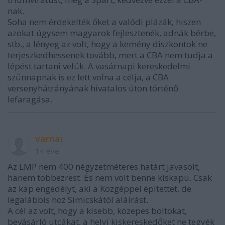
nak.
Soha nem érdekelték őket a valódi plázák, hiszen
azokat úgysem magyarok fejlesztenék, adnák bérbe,
stb., a lényeg az volt, hogy a kemény diszkontok ne
terjeszkedhessenek tovább, mert a CBA nem tudja a
lépést tartani velük. A vasárnapi kereskedelmi
szünnapnak is ez lett volna a célja, a CBA
versenyhátrányának hivatalos úton történő
lefaragása.
varnai
14 éve
Az LMP nem 400 négyzetméteres határt javasolt,
hanem többezrest. És nem volt benne kiskapu. Csak
az kap engedélyt, aki a Közgéppel építettet, de
legalábbis hoz Simicskától aláírást.
A cél az volt, hogy a kisebb, közepes boltokat,
bevásárló utcákat, a helyi kiskereskedőket ne tegyék