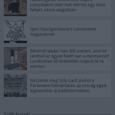
szesztilalom alatt italt mértek egy most
feltárt, tiktos alagútban
Ilyen főpolgármestert szeretnétek
magatoknak
Bérelnél lakást havi 300 ezerért, ahol 60
centivel az ágyad felett van a mennyezet?
Londonban 50 érdeklődő csapott le rá
menten
Nézzétek meg Szily Lacit alulról a
Parlament fotótárlatán, az ország egyik
legmenőbb új kiállítótermében
Szólj hozzá!