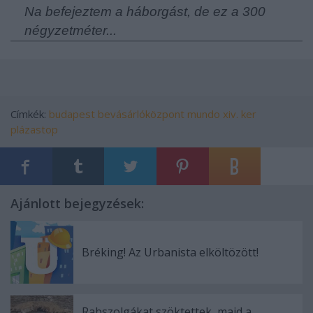
Na befejeztem a háborgást, de ez a 300
négyzetméter...
Címkék:
budapest
bevásárlóközpont
mundo
xiv. ker
plázastop
Ajánlott bejegyzések:
Bréking! Az Urbanista elköltözött!
Rabszolgákat szöktettek, majd a