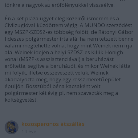
tönkre a nagyok az erőfölényükkel visszaélve.
Én a két pláza ügyet elég közelről ismerem és a
Civilzuglóval küzdöttem végig. A MUNDO szerződést
egy MSZP-SZDSZ-es többség fölött, de Rátonyi Gábor
fideszes polgármester írta alá. ha nem tetszett benne
valami megtehette volna, hogy mint Weinek nem írja
alá. Weinek idején a helyi SZDSZ-es Killik-Hönigh
vonal (MSZP-s asszisztenciával) a beruházást
erőltette, segítve a beruházót, és mikor Weinek látta
mi folyik, illetve összeveszett velük, Weinek
akadályozta meg, hogy egy rossz méretű épület
épüljön. Bosszúból béna kacsaként volt
polgármester két évig pl. nem szavazták meg a
költségvetést.
közösperonos átszállás
14 éve