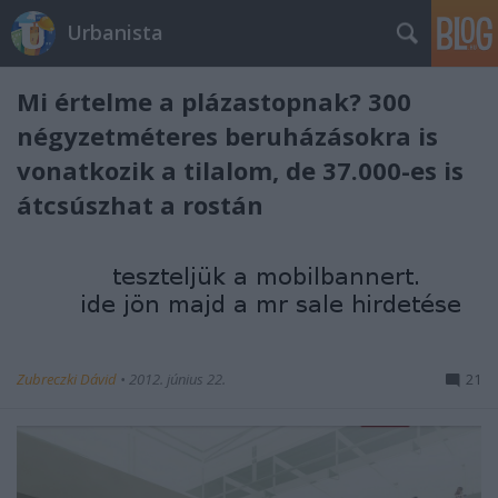
Urbanista
Mi értelme a plázastopnak? 300
négyzetméteres beruházásokra is
vonatkozik a tilalom, de 37.000-es is
átcsúszhat a rostán
Zubreczki Dávid
•
2012. június 22.
21