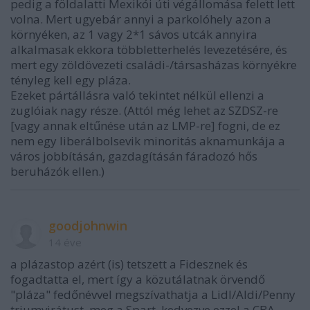
pedig a földalatti Mexikói úti végállomása felett lett
volna. Mert ugyebár annyi a parkolóhely azon a
környéken, az 1 vagy 2*1 sávos utcák annyira
alkalmasak ekkora többletterhelés levezetésére, és
mert egy zöldövezeti családi-/társasházas környékre
tényleg kell egy pláza.
Ezeket pártállásra való tekintet nélkül ellenzi a
zuglóiak nagy része. (Attól még lehet az SZDSZ-re
[vagy annak eltűnése után az LMP-re] fogni, de ez
nem egy liberálbolsevik minoritás aknamunkája a
város jobbításán, gazdagításán fáradozó hős
beruházók ellen.)
goodjohnwin
14 éve
a plázastop azért (is) tetszett a Fidesznek és
fogadtatta el, mert így a közutálatnak örvendő
"pláza" fedőnévvel megszívathatja a Lidl/Aldi/Penny
triumvirátust, meg a Spart, kedvezve ezzel a CBA-