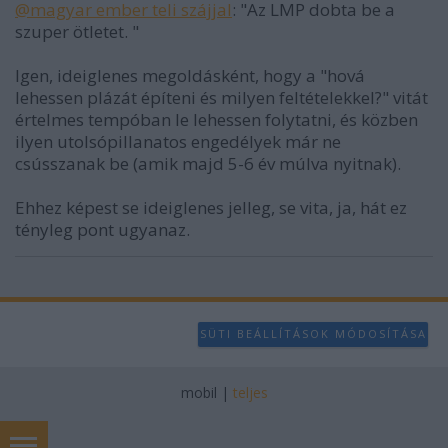
@magyar ember teli szájjal
: "Az LMP dobta be a
szuper ötletet. "
Igen, ideiglenes megoldásként, hogy a "hová
lehessen plázát építeni és milyen feltételekkel?" vitát
értelmes tempóban le lehessen folytatni, és közben
ilyen utolsópillanatos engedélyek már ne
csússzanak be (amik majd 5-6 év múlva nyitnak).
Ehhez képest se ideiglenes jelleg, se vita, ja, hát ez
tényleg pont ugyanaz.
SÜTI BEÁLLÍTÁSOK MÓDOSÍTÁSA
mobil
|
teljes