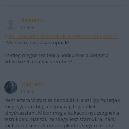
Netuddki.
14 éve
@Karl Friedrich Drais der Freiherr von Sauerbronn
:
"Mi értelme a plázastopnak?"
Esetleg megnehezíteni a konkurencia dolgát a
fideszközeli cba-val szemben?
Madnezz
14 éve
Nem értem Viktort és bandáját. Ha ezt így fojtatják
még egy darabig, a népharag fogja őket
kinyúvasztani. Mikor meg a kukacok nyüzsögnek a
testükben, már tök mindegy lesz számukra, hány
milliárdot sikerült összelopkodni, vagy micsoda