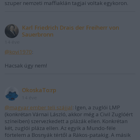
szuper nemzeti maffiaklán tagjai voltak egykoron.
Karl Friedrich Drais der Freiherr von
Sauerbronn
14 éve
@kovi1970
:
Hacsak úgy nem!
OkoskaTo:rp
14 éve
@magyar ember teli szájjal
: Igen, a zuglói LMP
(konkrétan Várnai László, akkor még a Civil Zuglóért
színeiben) szervezkedett a plázák ellen. Konkrétan
két, zuglói pláza ellen. Az egyik a Mundo-féle
förtelem a Bosnyák tértől a Rákos-patakig. A másik