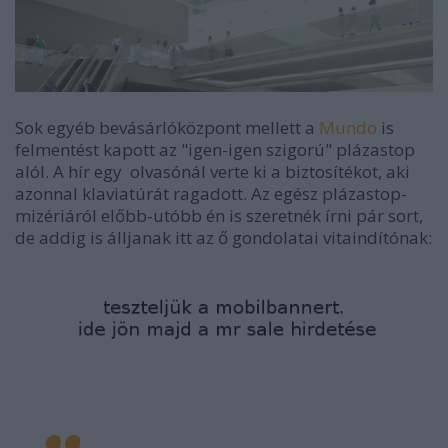
Sok egyéb bevásárlóközpont mellett a
Mundo
is
felmentést kapott az "igen-igen szigorú" plázastop
alól. A hír egy olvasónál verte ki a biztosítékot, aki
azonnal klaviatúrát ragadott. Az egész plázastop-
mizériáról előbb-utóbb én is szeretnék írni pár sort,
de addig is álljanak itt az ő gondolatai vitaindítónak: