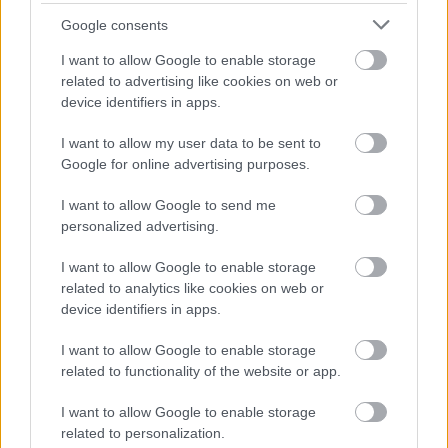
cserfes csermely
Google consents
14 éve
I want to allow Google to enable storage
Porhintés. mi más lenne.
related to advertising like cookies on web or
device identifiers in apps.
I want to allow my user data to be sent to
Brix
Google for online advertising purposes.
14 éve
I want to allow Google to send me
A kormány jól döntött, amikor kitalálta a
personalized advertising.
plázastopot, hiszen a magyar építőipar így sem bírja
kapacitásokkal, annyi a megrendelése. Elég
I want to allow Google to enable storage
szakképzett munkaerő sem lenne, akik esetleg ott
related to analytics like cookies on web or
tudnának dolgozni, ráadásul még jól fizető új
device identifiers in apps.
munkahelyeket teremtett a bíráló bizottság
tagjainak
I want to allow Google to enable storage
related to functionality of the website or app.
I want to allow Google to enable storage
ZBR
related to personalization.
14 éve