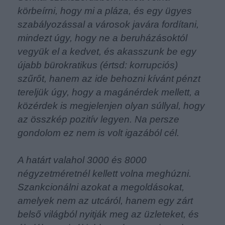
körbeírni, hogy mi a pláza, és egy ügyes
szabályozással a városok javára fordítani,
mindezt úgy, hogy ne a beruházásoktól
vegyük el a kedvet, és akasszunk be egy
újabb bürokratikus (értsd: korrupciós)
szűrőt, hanem az ide behozni kívánt pénzt
tereljük úgy, hogy a magánérdek mellett, a
közérdek is megjelenjen olyan súllyal, hogy
az összkép pozitív legyen. Na persze
gondolom ez nem is volt igazából cél.
A határt valahol 3000 és 8000
négyzetméretnél kellett volna meghúzni.
Szankcionálni azokat a megoldásokat,
amelyek nem az utcáról, hanem egy zárt
belső világból nyitják meg az üzleteket, és