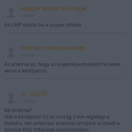
magyar ember teli szájjal
14 éve
Az LMP dobta be a szuper ötletet.
Módfelett Kényelmetlen
14 éve
Az értelme az, hogy az engedélyeztetésért fel lehet
venni a kenőpénzt.
Dr. GGG77
14 éve
Mi értelme?
Hát a kenőpénz! Ez az ország 2 éve végképp a
balkáni, dél-amerikai államok szintjére süllyedt a
felcsúti KISZ titkárnak köszönhetően.