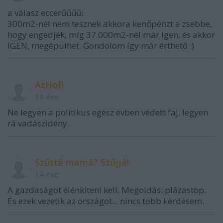
a válasz eccerűűűű:
300m2-nél nem tesznek akkora kenőpénzt a zsebbe,
hogy engedjék, míg 37.000m2-nél már igen, és akkor
IGEN, megépülhet. Gondolom így már érthető :)
AzHofi
14 éve
Ne legyen a politikus egész évben védett faj, legyen
rá vadászidény.
Szűtté mamá? Szűjjé!
14 éve
A gazdaságot élénkíteni kell. Megoldás: plázastop.
És ezek vezetik az országot... nincs több kérdésem.