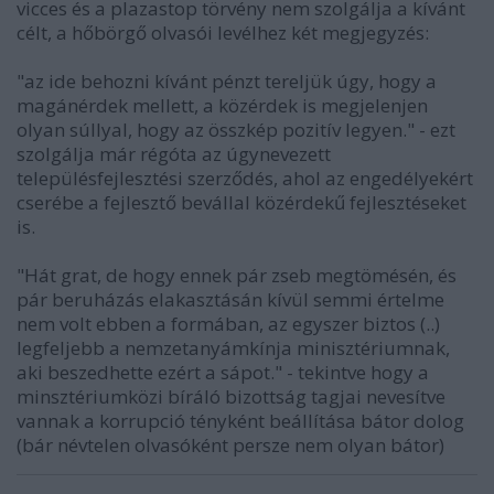
vicces és a plazastop törvény nem szolgálja a kívánt
célt, a hőbörgő olvasói levélhez két megjegyzés:
"az ide behozni kívánt pénzt tereljük úgy, hogy a
magánérdek mellett, a közérdek is megjelenjen
olyan súllyal, hogy az összkép pozitív legyen." - ezt
szolgálja már régóta az úgynevezett
településfejlesztési szerződés, ahol az engedélyekért
cserébe a fejlesztő bevállal közérdekű fejlesztéseket
is.
"Hát grat, de hogy ennek pár zseb megtömésén, és
pár beruházás elakasztásán kívül semmi értelme
nem volt ebben a formában, az egyszer biztos (..)
legfeljebb a nemzetanyámkínja minisztériumnak,
aki beszedhette ezért a sápot." - tekintve hogy a
minsztériumközi bíráló bizottság tagjai nevesítve
vannak a korrupció tényként beállítása bátor dolog
(bár névtelen olvasóként persze nem olyan bátor)