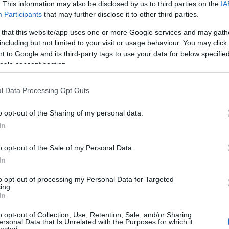
szöktet
. This information may also be disclosed by us to third parties on the
IA
 járt
. Vegyük sorra:
italt mé
Participants
that may further disclose it to other third parties.
alagútb
Zoltán 
 that this website/app uses one or more Google services and may gath
VIII. K
including but not limited to your visit or usage behaviour. You may click 
alatti 
yivel klasszabb hely volt nekik Budapest
 to Google and its third-party tags to use your data for below specifi
tulajd..
üzemelő villamosvonala mentén működni, egy egyetemi
ogle consent section.
zöld Ny
öbb kolesztól. A bontás, költözés, építés, ügyintézés,
amerre 
ségeiről nem is beszélve. Ráadásul az egyetemekkel
új váro
t,
új szomszédjukkal
(lásd lejjebb) azonban egyből
l Data Processing Opt Outs
 olyan ellenérvek is, hogy az új hely nem biztonságos:
ak összehasonlíthatatlanul nagyobb a forgalma, mint a
o opt-out of the Sharing of my personal data.
Inde
 a korábbival ellentétben magánterületen vannak (hogy
In
ajtója
által határolt kör
portugál többségi
Ninc
ön posztot), ám a terület
kisebbségi tulajdonosa
elem
o opt-out of the Sale of my Personal Data.
Vagyis tőlük nem szabadultak meg.
In
Arch
to opt-out of processing my Personal Data for Targeted
ing.
In
2014 jú
2014 jú
o opt-out of Collection, Use, Retention, Sale, and/or Sharing
ersonal Data that Is Unrelated with the Purposes for which it
2014 m
lected.