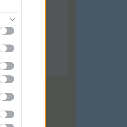
ilis
(
92
)
árcius
(
92
)
bruár
(
88
)
nuár
(
97
)
ecember
(
74
)
ovember
(
97
)
tóber
(
31
)
zeptember
(
28
)
...
dek
0
zések
,
kommentek
zések
,
kommentek