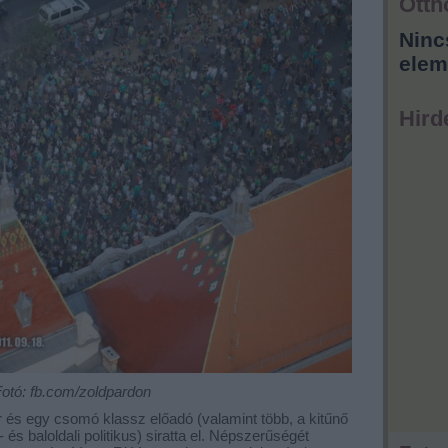
Otth
Ninc
elem
Hird
otó: fb.com/zoldpardon
 és egy csomó klassz előadó (valamint több, a kitűnő
s baloldali politikus) siratta el. Népszerűségét