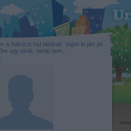
 a Rákóczi híd lábánál. Vajon ki járt jól
lőre úgy tűnik, senki sem…
d
Urban