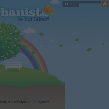
ista, a lakóhelyblog.
Ide írjatok!