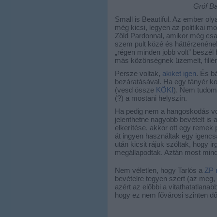
Gróf Ba
Small is Beautiful. Az ember oly
még kicsi, legyen az politikai m
Zöld Pardonnal, amikor még csak
szem pult közé és háttérzenének
„régen minden jobb volt” beszé
más közönségnek üzemelt, fillé
Persze voltak,
akiket igen
. És b
bezáratásával. Ha egy tányér k
(vesd össze
KÖKI
). Nem tudom,
(?) a mostani helyszín.
Ha pedig nem a hangoskodás vo
jelenthetne nagyobb bevételt is
elkerítése, akkor ott egy remek 
át ingyen használtak egy igencsa
után kicsit rájuk szóltak, hogy
megállapodtak. Aztán most mind
Nem véletlen, hogy Tarlós a
ZP m
bevételre tegyen szert (az meg,
azért az előbbi a vitathatatlanab
hogy ez nem fővárosi szinten dől