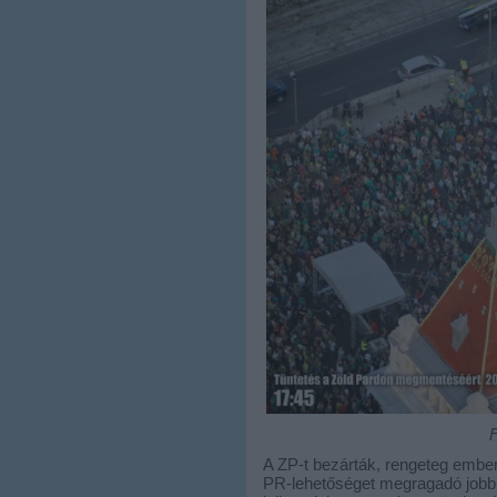
F
A ZP-t bezárták, rengeteg ember
PR-lehetőséget megragadó jobb- é