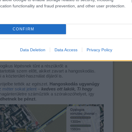
évet. Ez lett belőle... Egyik egyeztetésen sem
cation functionality and fraud prevention, and other user protection.
önkormányzat ezen a területen tulajdonos, sőt a
t ott egy portugál cég volt megjelölve. Nekünk is
n szólva."
CONFIRM
rt jól? Látszólag nem…
Data Deletion
Data Access
Privacy Policy
ta
ogikus lépésnek tűnt a részükről: a
tartották szem előtt, akiket zavart a hangoskodás.
a közterület-használat díjáról is.
ójelbe tették az egészet.
Hangoskodás ugyanúgy
 méter sokat jelent
–
kedves ott lakók, Ti hogy
magánterületre száműzték a szórakozóhelyet, így
dhetnek be pénzt
.