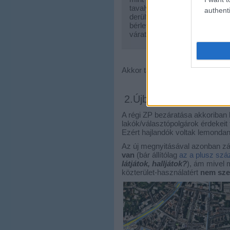
tavalyihoz hasonló küzdelmes 
authenti
derült ki számunkra, hogy az 
bérleti szerződésből sem, mer
váratlan volt a helyzet, enyhé
Akkor talán az önkormányzat já
2.Újbuda önkormányza
A régi ZP bezáratása akkoriban l
lakók/választópolgárok érdekeit 
Ezért hajlandók voltak lemondani 
Az új megnyitásával azonban zár
van
(bár állítólag
az a plusz száz
látjátok, halljátok?
), ám mivel 
közterület-használatért
nem sze