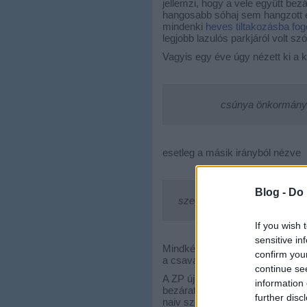
jellemzi, hogy a vele együtt bez
hangosabb sóhaj sem hangzott el,
mindenki
heves tiltakozásba fog
legjobb lazulós parkjáról volt szó
Vagyis egy éve úgy nézett ki a k
csúnya önkormányza
esetleg a másik irányból nézve
Blog -
Do 
szegény kisgyermekes, pihen
If you wish 
sensitive in
Mindkét képlet logikus, egyszerű
confirm you
a csavar!
continue se
A ZP újra kinyitott (vagy mi), 
information 
bezáratta, ráadásul alig néhány
further disc
naiv szeretnék lenni (és azért 