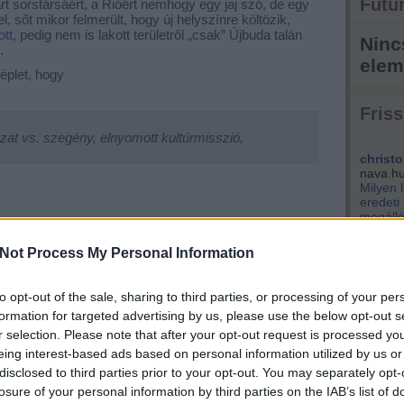
Futur
árt sorstársáért, a Rióért nemhogy egy jaj szó, de egy
 sőt mikor felmerült, hogy új helyszínre költözik,
ott
, pedig nem is lakott területről „csak” Újbuda talán
Ninc
.
elem
éplet, hogy
Friss
t vs. szegény, elnyomott kultúrmisszió,
christo
nava.h
Milyen 
eredeti
megálló
park...
Not Process My Personal Information
kisemm
ni vágyó családok vs. bunkó részeg randalírozók.
engem i
Éppen v
to opt-out of the sale, sharing to third parties, or processing of your per
(
2021.04.
szentpé
formation for targeted advertising by us, please use the below opt-out s
tervezik
, bárhol a világon értelmezhető. Igen ám, de most jön
r selection. Please note that after your opt-out request is processed y
király 
eing interest-based ads based on personal information utilized by us or
nem bef
mégpedig abban a kerületben, amelyik olyan csúnyán
disclosed to third parties prior to your opt-out. You may separately opt-
pénzért
 száz méterre az előző helyszíntől. Mi van? Ha nagyon
losure of your personal information by third parties on the IAB’s list of
kere...
(
az mindig egyszerűbb), akkor ezzel
a cserével