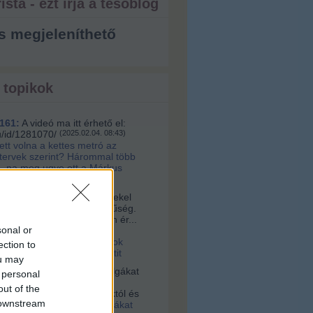
ista - ezt írja a tesóblog
s megjeleníthető
 topikok
161:
A videó ma itt érhető el:
u/id/1281070/
(
2025.02.04. 08:43
)
lett volna a kettes metró az
 tervek szerint? Hárommal több
, na meg ugye ott a Márkus
a:
Sziasztok! Nagyon érdekel
s az építészet és korszerűség.
alamelyik nap egy nagyon ér...
sonal or
16. 10:56
)
Videó a
tervári Müpáról. Ugyanazok
ection to
 és építik, mint a budapestit
ou may
vagyok:
A négerek rabszolgákat
 personal
ogták Afrikában, hanem
out of the
 vették az ottani uralkodóktól és
 downstream
2021.03.03. 23:36
)
Rabszolgákat