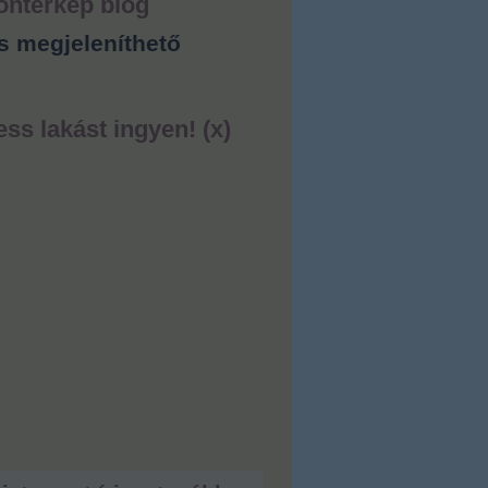
ontérkép blog
s megjeleníthető
ess lakást ingyen! (x)