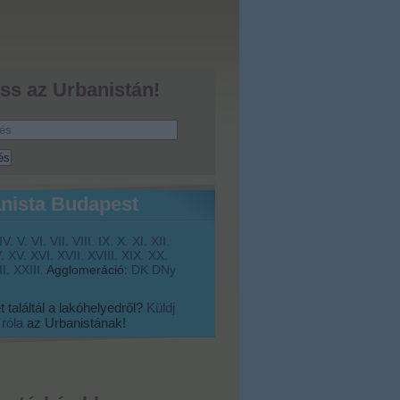
ss az Urbanistán!
nista Budapest
IV.
V.
VI.
VII.
VIII.
IX.
X.
XI.
XII.
.
XV.
XVI.
XVII.
XVIII.
XIX.
XX.
I.
XXIII.
Agglomeráció:
DK
DNy
 találtál a lakóhelyedről?
Küldj
 róla
az Urbanistának!