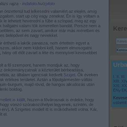
lázs rajza -
indafoto.hu/zpfoto
an önzetlenül tud lelkesedni valamiért az elején, amíg
ozgalom, start up cég vagy zenekar. Én is így voltam a
 le lehetett heveredni a fűbe a színpad, meg az egy
 hallgatni valami tök ismeretlen bandát. Persze nem a
Kere
l belőlem, az sem zavart, amikor már más méretben és
res belépővel és nagy nevekkel.
ár érthető a lakók panasza, nem értettem egyet a
oszos, akkor nem kidobni kell, hanem elmosogatni
 hány ott élőt zavart a léte és mennyivel kevesebbet
Urba
lt a fő szempont, hanem mondjuk az, hogy
 az önkormányzatnak a közterület bérbeadása,
példa, az általam igencsak kedvelt
Sziget
. Ők éveken
I.
II.
III.
k értékes területet. Aztán a főpolgármester-váltás
XIII.
XIV
 irgum-burgum, majd rövid, de hangos alkudozás után
XXI.
XXI
enki boldog.
ÉNy
ÉK
Keveset
ellett is kiállt
, hiszen a fővárosnak is érdeke, hogy
valamit
 hogy vonzó szórakozóhelyei legyenek, szintén, de
b érv). A Szigetes modell itt is működhetett volna. Kár,
t el.