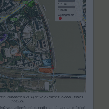
ídnál Narancs: a ZP új helye a Rákóczi hídnál - forrás:
index.hu
jsúlyos „ellenfelet”
is, pedig az Infoparkban működő