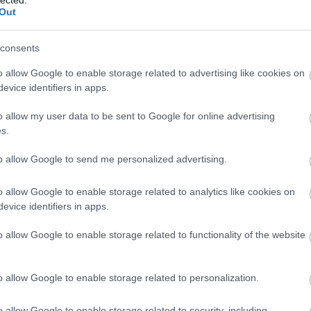
Out
2014 ápr
2014 m
consents
2014 fe
2014 ja
o allow Google to enable storage related to advertising like cookies on
2013 d
evice identifiers in apps.
2013 n
o allow my user data to be sent to Google for online advertising
2013 ok
s.
2013 s
to allow Google to send me personalized advertising.
Tovább
o allow Google to enable storage related to analytics like cookies on
zi híd lábánál Fotó: fb.com/zoldpardon
Fee
evice identifiers in apps.
dán? Mint az Urbanista kérdésére elmondták:
o allow Google to enable storage related to functionality of the website
RSS 2.
bejegy
ecemberben a látogatói közvélemény kutatás 75
Atom
bejegy
elölte meg lehetséges elfogadható helyszínként. Ezen
o allow Google to enable storage related to personalization.
 kerület polgármesterével, kabinetfőnökével,
t a tájékoztatást kaptuk, hogy a Rákóczi híd lábát –
ámogatják. Mi ezt elfogadtuk, mivel nem akartunk a
o allow Google to enable storage related to security, including