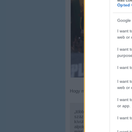
Opted 
Google 
I want t
web or d
I want t
purpose
I want 
I want t
Koncert a Rákóc
web or d
Hogy miért maradtak mégis Újbu
I want t
or app.
„többek között azért, mert d
százalékban a XI. kerületet j
I want t
kívül többször egyeztettünk a
alpolgármesterével, akiktől az
mint lehetséges helyszínt – t
I want t