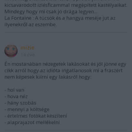
kicsavarodott izlésficammal megépített kastélyaikat.
Mindegy hogy mi csak jó drága legyen...
La Fontaine : A tücsök és a hangya meséje jut az
ilyenekről az eszembe.
mizie
14 éve
Én mostanában nézegetek lakásokat és jól jönne egy
cikk arról hogy az idióta ingatlanosok mi a frászért
nem képesek kiírni egy lakásról hogy:
- hol van
- hova néz
- hány szobás
- mennyi a költsége
- értelmes fotókat készíteni
- alaprajazot mellékelni