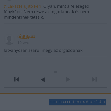
@Lakásfelújító Feri
: Olyan, mint a feleséged
fényképe. Nem része az ingatlannak és nem
mindenkinek tetszik.
é̶̸͜͠r̀͜͡d̷̸͟͠e̴̢͠͏k̨͘͢͠e̶̕͞s̵̷̛
12 éve
látványosan szarul megy az orgazdának
SÜTI BEÁLLÍTÁSOK MÓDOSÍTÁSA