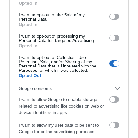
Opted In
use your data for below specified purposes in below Google
gahanreader
consent section.
I want to opt-out of the Sale of my
Personal Data.
14 éve
Opted In
mindenképpen akarok egy ilyent otthonra.
I want to opt-out of processing my
Personal Data for Targeted Advertising.
Opted In
chipanddale74
I want to opt-out of Collection, Use,
14 éve
Retention, Sale, and/or Sharing of my
Personal Data that Is Unrelated with the
Purposes for which it was collected.
Kitömött zsiráffal. Azt hittem rendes 5 méteres
Opted Out
belmagasságba állították a teljes zsiráfot.
Google consents
I want to allow Google to enable storage
Intizar
related to advertising like cookies on web or
14 éve
device identifiers in apps.
A veszprémi vityillót azon nyomban kinevezném
I want to allow my user data to be sent to
álmaim házának, volna csak háromszor akkora telke.
Google for online advertising purposes.