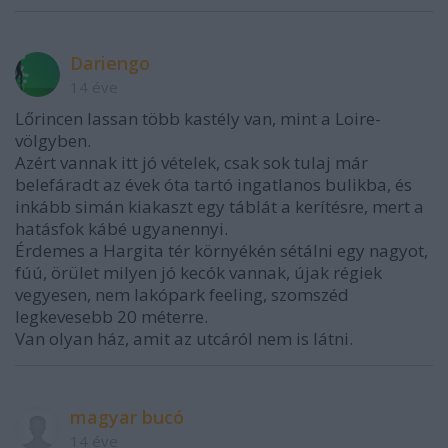
Dariengo
14 éve
Lőrincen lassan több kastély van, mint a Loire-
völgyben.
Azért vannak itt jó vételek, csak sok tulaj már
belefáradt az évek óta tartó ingatlanos bulikba, és
inkább simán kiakaszt egy táblát a kerítésre, mert a
hatásfok kábé ugyanennyi.
Érdemes a Hargita tér környékén sétálni egy nagyot,
fúú, örület milyen jó kecók vannak, újak régiek
vegyesen, nem lakópark feeling, szomszéd
legkevesebb 20 méterre.
Van olyan ház, amit az utcáról nem is látni.
magyar bucó
14 éve