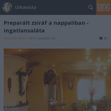
Urbanista
Preparált zsiráf a nappaliban -
ingatlansaláta
Zubreczki Dávid
•
2011. november 25.
42