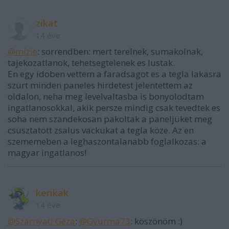
zikat
14 éve
@mizie
: sorrendben: mert terelnek, sumakolnak,
tajekozatlanok, tehetsegtelenek es lustak.
En egy idoben vettem a faradsagot es a tegla lakasra
szurt minden paneles hirdetest jelentettem az
oldalon, neha meg levelvaltasba is bonyolodtam
ingatlanosokkal, akik persze mindig csak tevedtek es
soha nem szandekosan pakoltak a paneljüket meg
csusztatott zsalus vackukat a tegla köze. Az en
szememeben a leghaszontalanabb foglalkozas: a
magyar ingatlanos!
kerikak
14 éve
@Szárnyati Gézа
:
@Gyurma73
: köszönöm :)