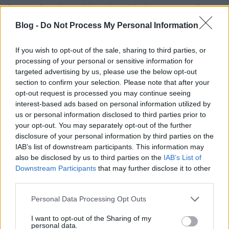
beszarok ezeken a kivagyi zselléreken, a nevetséges,
zsebkendőnyi területeikre húzott kuláktanyáikkal,
Blog -
Do Not Process My Personal Information
kivilágított vendéglépcsőikkel, meg a csillogó
márványborításra váltott bedőlt hiteleikkel együtt...
If you wish to opt-out of the sale, sharing to third parties, or
processing of your personal or sensitive information for
meg aztán az is kemény lehetett, ahogy a
targeted advertising by us, please use the below opt-out
vadászkirály osztotta a sameszoknak:
section to confirm your selection. Please note that after your
nem nem, nem oda!
opt-out request is processed you may continue seeing
A másik oldalra rakjátok a zsiráfot, annak ott a
interest-based ads based on personal information utilized by
helye...
us or personal information disclosed to third parties prior to
your opt-out. You may separately opt-out of the further
vicc.
disclosure of your personal information by third parties on the
IAB’s list of downstream participants. This information may
also be disclosed by us to third parties on the
IAB’s List of
Downstream Participants
that may further disclose it to other
movhu
third parties.
14 éve
Please note that this website/app uses one or more Google
A laptopozó kisgyerekes hirdetésnél a kazánház így
Personal Data Processing Opt Outs
services and may gather and store information including but
ahogy van megfelelne egy Das Boot film kellékének :)
not limited to your visit or usage behaviour. You may click to
I want to opt-out of the Sharing of my
personal data.
grant or deny consent to Google and its third-party tags to