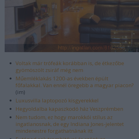
Voltak már trófeák korábban is, de étkezőbe
gyömöszölt zsiráf még nem
Műemléklakás 1200-as években épült
főfalakkal. Van ennél öregebb a magyar piacon?
(im)
Luxusvilla laptopozó kisgyerekkel
Hegyoldalba kapaszkodó ház Veszprémben
Nem tudom, ez hogy marokkói stílus az
ingatlanosnak, de egy Indiana Jones-jelentet
mindenestre forgathatnának itt