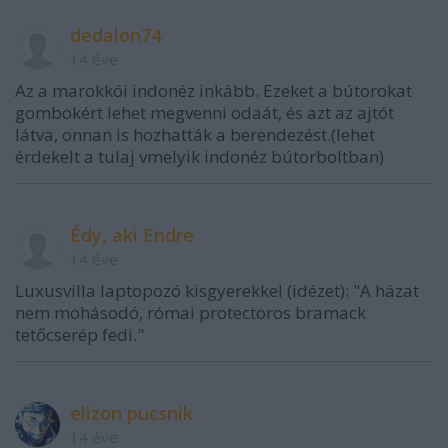
dedalon74
14 éve
Az a marokkói indonéz inkább. Ezeket a bútorokat
gombokért lehet megvenni odaát, és azt az ajtót
látva, onnan is hozhatták a berendezést.(lehet
érdekelt a tulaj vmelyik indonéz bútorboltban)
Édy, aki Endre
14 éve
Luxusvilla laptopozó kisgyerekkel (idézet): "A házat
nem mohásodó, római protectoros bramack
tetőcserép fedi."
elizon pucsnik
14 éve