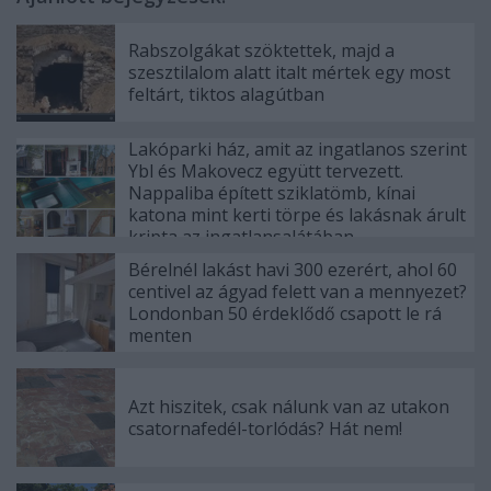
Rabszolgákat szöktettek, majd a
szesztilalom alatt italt mértek egy most
feltárt, tiktos alagútban
Lakóparki ház, amit az ingatlanos szerint
Ybl és Makovecz együtt tervezett.
Nappaliba épített sziklatömb, kínai
katona mint kerti törpe és lakásnak árult
kripta az ingatlansalátában
Bérelnél lakást havi 300 ezerért, ahol 60
centivel az ágyad felett van a mennyezet?
Londonban 50 érdeklődő csapott le rá
menten
Azt hiszitek, csak nálunk van az utakon
csatornafedél-torlódás? Hát nem!