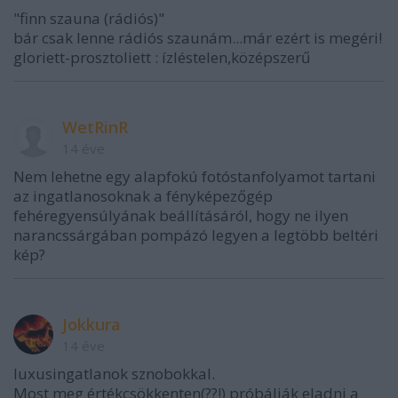
"finn szauna (rádiós)"
bár csak lenne rádiós szaunám...már ezért is megéri!
gloriett-prosztoliett : ízléstelen,középszerű
WetRinR
14 éve
Nem lehetne egy alapfokú fotóstanfolyamot tartani
az ingatlanosoknak a fényképezőgép
fehéregyensúlyának beállításáról, hogy ne ilyen
narancssárgában pompázó legyen a legtöbb beltéri
kép?
Jokkura
14 éve
luxusingatlanok sznobokkal.
Most meg értékcsökkenten(??!) próbálják eladni a