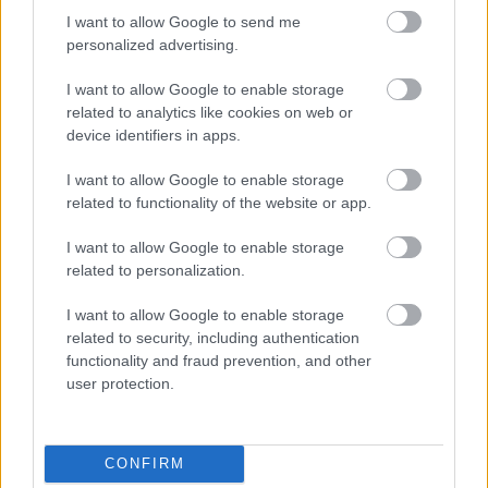
I want to allow Google to send me
P.
personalized advertising.
14 éve
I want to allow Google to enable storage
Kicsit beteg a berendezés...
related to analytics like cookies on web or
device identifiers in apps.
I want to allow Google to enable storage
mojoking77
related to functionality of the website or app.
14 éve
I want to allow Google to enable storage
Hmm... ki mit szeret. Kb 200m-re attol ahol most
related to personalization.
lakok, van egy bolt, ahol gondolom preparalnak is,
de meg is lehet venni preparalt allatokat. Van zsiraf
I want to allow Google to enable storage
is, bar ugyanigy csak nyaktol felfele, de a
related to security, including authentication
legkemenyebb a kitomott oroszlan. Az azert tenyleg
functionality and fraud prevention, and other
meleg...
user protection.
ac
CONFIRM
14 éve