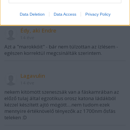
nádfedeles szaniter :DD óriási
Data Deletion
Data Access
Privacy Policy
Édy, aki Endre
14 éve
Azt a "marokkóit" - bár nem túlzottan az ízlésem -
egészen korrektül megcsinálták szerintem.
Lagavulin
14 éve
nekem kitömött szeneszsák van a fáskamrában az
előző tulaj által egzotikus orosz katona ládákból
kézzel készített ajtó mögött....nem tudom ezek
mennyire értéknövelő tényezők az 1700nm ősfás
teleken :D