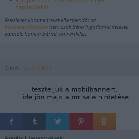
Futópad sok trombitával és százéves
napilapokkal
Felesleges kommenteket elkerülendő: az
ingatlansalátában
nem csak béna ingatlanhirdetések
vannak, hanem bármi, ami érdekes.
Címkék:
ingatlansaláta
Ajánlott bejegyzések: