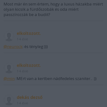
Most már én sem értem, hogy a luxus házakba miért
olyan kicsik a fürdőszobák és oda miért
passzírozzák be a budit?
elkoltozott.
14 éve
@neurock
: és tényleg:)))
elkoltozott.
14 éve
@min
: MErt van a kertben nádfedeles szaniter.. :))
dekás dezső
14 éve