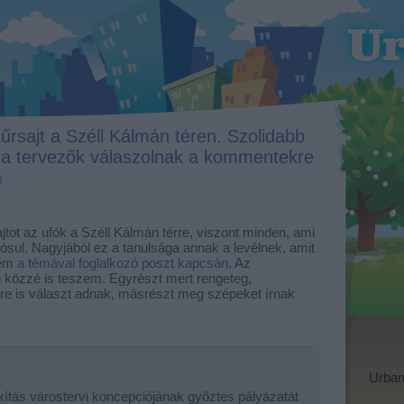
rsajt a Széll Kálmán téren. Szolidabb
 a tervezők válaszolnak a kommentekre
d
ot az ufók a Széll Kálmán térre, viszont minden, ami
ósul. Nagyjából ez a tanulsága annak a levélnek, amit
kem
a témával foglalkozó poszt kapcsán
. Az
n közzé is teszem. Egyrészt mert rengeteg,
e is választ adnak, másrészt meg szépeket írnak
Urban
kítás várostervi koncepciójának győztes pályázatát