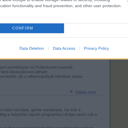
cation functionality and fraud prevention, and other user protection.
rackback/id/3316962
CONFIRM
Data Deletion
Data Access
Privacy Policy
ználói tartalomnak minősülnek, értük a
szolgáltatás technikai
üzemeltetője semmilyen felelősséget nem
erkesztőjéhez. Részletek a
Felhasználási feltételekben
és az
adatvédelmi tájékoztatóban
.
temi workshopon mi Pollackosok hasonló
fenti látványterven látható
erveztük, de a villamospályák lefedése szinte
Válasz erre
s talán körzőjük, görbe vonalzójuk, ha már a
eg a helyettük rajzoló programhoz drága opció volt a
 az itt is megjelenő köckafák az építész társadalom