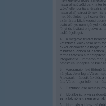
mely egyfelől fedés a megálló
használható zöld park, a tér 
„zöld” ellenpontja a térszíni,
használja!) városi térnek. Ez 
metróépületet, így hozva létr
számára a közlekedési csomó
plató előnye nem igényel külön
fényt és lelátást engedve az a
aluljáró jelleget.
4.
A meglévő feljárat kérdés
kétszintes kialakítása nem tör
akkor értelmetlen a meglévő é
felhúzása, ebben az esetben
természetesen a tér átépítésé
integrálhatja – immáron megúj
pátosz és ünneplés nélkül cs
5.
Városmajor felé történő á
irányba. Jelenleg a Városmajo
A javasolt második átkötés a 
át a Városmajor felé – termé
6.
Tisztítás: lásd aktuális lá
7.
Időtállóság: a visszafogo
ez: a fák nőnek, nem avulnak
8.
Idomulás a környező épüle