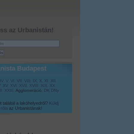
ss az Urbanistán!
nista Budapest
IV.
V.
VI.
VII.
VIII.
IX.
X.
XI.
XII.
.
XV.
XVI.
XVII.
XVIII.
XIX.
XX.
I.
XXIII.
Agglomeráció:
DK
DNy
 találtál a lakóhelyedről?
Küldj
 róla
az Urbanistának!