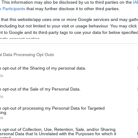
szöktet
. This information may also be disclosed by us to third parties on the
IA
italt mé
Participants
that may further disclose it to other third parties.
alagútb
Zoltán 
 that this website/app uses one or more Google services and may gath
Tetszik
0
VIII. K
including but not limited to your visit or usage behaviour. You may click 
alatti 
 to Google and its third-party tags to use your data for below specifi
tulajd..
ogle consent section.
zöld Ny
szkva tér
széna tér
városkép
budai vár
amerre 
széll kálmán tér
új váro
l Data Processing Opt Outs
o opt-out of the Sharing of my personal data.
Inde
In
Ninc
elem
o opt-out of the Sale of my Personal Data.
In
ogy a
Rabszolgákat
Bérelnél lakást
Arch
 a
szöktettek, majd
havi 300 ezerért,
to opt-out of processing my Personal Data for Targeted
dön
a szesztilalom
ahol 60 centivel
ing.
a BKV-
alatt italt mértek
az ágyad felett
In
2014 jú
Na és
egy most feltárt,
van a
MÁV
tiktos alagútban
mennyezet?
2014 jú
o opt-out of Collection, Use, Retention, Sale, and/or Sharing
ersonal Data that Is Unrelated with the Purposes for which it
honnan
Londonban 50
2014 m
lected.