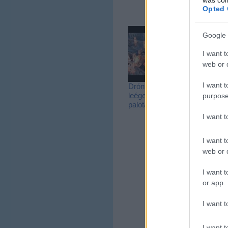
van? Itt a
Opted 
válasz!
Google 
I want t
web or d
I want t
Drónfelvétel a
leégett köröndi
purpose
palotáról
I want 
I want t
web or d
I want t
or app.
I want t
I want t