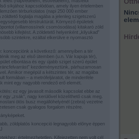
Otth
k felett (napvédelem, esővédelem), másfelől
felső síkjához kapcsolódóan, amely ilyen értelemben
 jellemzően térburkolatos (napi 250 000 ember
Ninc
a zöldtető foglalja magába a jelenleg szigetszerű
elem
e egységesebb térstruktúrát. Környező épületek
pontot (villamossínek csomósodása) kitakaró zöld
ösebb kifejtést. A zöldetető helyenként „kilyukad”
Hird
lsóbb szintekre, ezáltal elkerülve e nyomasztó
e: koncepciónk a következő: amennyiben a tér
ténik meg az első ütemben (u.n. Vár kapuja tér),
pület elbontása és egy újabb sziget szerű épület
 „ráncfelvarrást” kezdeményeztünk, párhuzamosan
vel. Amikor megépül a kétszintes tér, az magába
ult formában – a metrófeljáratot, de mindenféle
ak mint egy nagyobb rendező erő elemét.
tkötés: ez egy javasolt második kapcsolat ebbe az
r egy „zsák”, nagy kerülővel közelíthető csak meg.
mostani ötös busz megállóhelyénél (zebra) vezetne
szetesen csak gyalogos forgalom részére.
tványképeket.
ttabb, zöldplatós koncepció legnagyobb előnye éppen
 J
tekhez: értelmezhetetlen. Kifejezetten nem volt cél