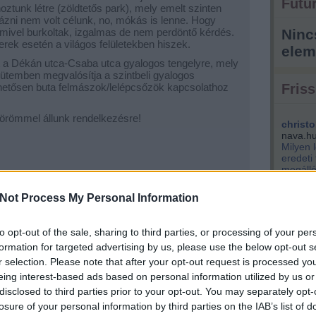
Futur
t hoztunk létre (zöldtetős park), mely emelt szinten
ázni nem volt célunk, no, mókás is lenne. Hogy
 mivel burkoltak, izgalmas de nem perdöntő kérdés.
Ninc
erek esetén a világos felületekben hiszek.
elem
et a Dékán utca-Csaba utca gyalogos tengelyre, mely
ütemben megvalósítja a szintbeli gyalogos
ehetősen buta felmászok/lelépcsőzök kapcsolathoz
Friss
örömmel állunk rendelkezésre!
christo
nava.h
Milyen 
eredeti
megálló
park...
Not Process My Personal Information
kisemm
engem i
Éppen v
to opt-out of the sale, sharing to third parties, or processing of your per
(
2021.04.
szentpé
formation for targeted advertising by us, please use the below opt-out s
tervezik
r selection. Please note that after your opt-out request is processed y
király 
eing interest-based ads based on personal information utilized by us or
nem bef
disclosed to third parties prior to your opt-out. You may separately opt-
pénzért
losure of your personal information by third parties on the IAB’s list of
kere...
(
m akarsz lemaradni a friss posztokról, katt ide: