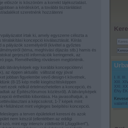
je először is köszönöm a korrekt tájékoztatást.
egjobban a kérdéskört, a további tisztánlátást
t/adalékot szeretnénk hozzátenni
Kere
vpályázatot írtak ki, amely egyszerre célozta a
téralakítási koncepció kiválasztását. Kiírás
d a pályázók személyéről (kivétel a győztes
ülményeiről (téma, meghívási díjazás stb.) hamis és
latokat gerjesztő információk keringenek, az
író joga. Remélhetőleg rövidesen megtörténik.
Urba
sabb látványképek egy korábbi koncepciótervi
), az éppen aktuális változat egy jóval
ket jobban figyelembe vevő design-t követnek,
I.
II.
III.
ünk (8-15 kép mellé kiegészítésképpen
XIII.
XIV
XXI.
XXI
mert ezek nélkül értelmezhetetlen a koncepció, és
ÉNy
ÉK
dtak az Építészfórumos közlésről). A látványképek
cepció érthetőbb kibontása. Ha javasolhatjuk, a
Keveset
ettéválasztani a képcsokrot, 1-7 képek mint
valamit
k+felülnézet mint végleges beépítési koncepció.
 felesleges a terven épületeket keresni és azok
épület nem készül (ellentétben az eddigi
 szó, mint egy intenzív zöldtetőről („függőkert”),