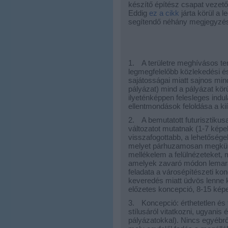
készítő építész csapat vezető
Eddig
ez a cikk
járta körül a l
segítendő néhány megjegyzés
1.
A területre meghívásos ter
legmegfelelőbb közlekedési és 
sajátosságai miatt sajnos min
pályázat) mind a pályázat kör
ilyeténképpen felesleges indu
ellentmondások feloldása a ki
2.
A bemutatott futurisztiku
változatot mutatnak (1-7 képek
visszafogottabb, a lehetősége
melyet párhuzamosan megküld
mellékelem a felülnézeteket, 
amelyek zavaró módon lemara
feladata a városépítészeti kon
keveredés miatt üdvös lenne k
előzetes koncepció, 8-15 képe
3.
Koncepció: érthetetlen és
stílusáról vitatkozni, ugyanis 
pályázatokkal). Nincs egyébről