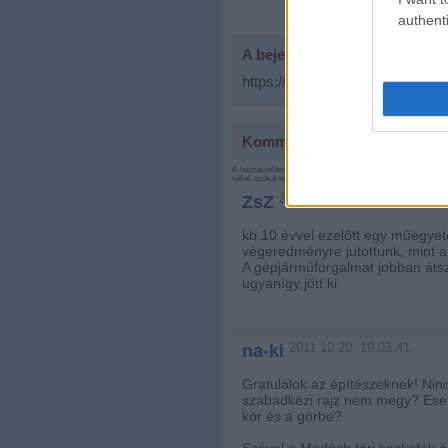
authenti
A bejegyzés trackback címe:
https://urbanista.blog.hu/api/t
Kommentek:
A hozzászólások a
vonatkozó jogszabályok
értelmében felhas
vállal, azokat nem ellenőrzi. Kifogás esetén forduljon a blog sz
2011.10.20. 19:02:21
ZsZ
kb 10 évvel ezelőtt egy műegye
végeredményre jutottunk, mint a 
A gépjárműforgalmat jobban átsz
ugyanígy jött ki
2011.10.20. 19:03:41
na-ki
Gratulálok az építészeknek! Ninc
szabadkézi rajz nem megy? Esetl
kör és a görbe?
Szóval a Madách téri kockafák és