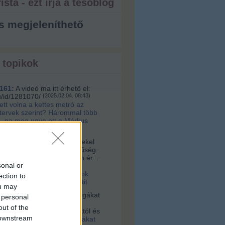
ista - ezt írja a tesóblog
s megjeleníthető
 topikok
161:
A videó ma itt érhető el:
u/id/1281070/
(
2025.02.04. 08:43
)
lett volna a kettes metró az
 tervek szerint? Hárommal több
, na meg ugye ott a Márkus
a:
Sziasztok! Nagyon érdekel
s az építészet és korszerűség.
alamelyik nap egy nagyon ér...
sonal or
16. 10:56
)
Videó a
tervári Müpáról. Ugyanazok
ection to
 és építik, mint a budapestit
ou may
vagyok:
A négerek rabszolgákat
 personal
ogták Afrikában, hanem
out of the
 vették az ottani uralkodóktól és
 downstream
2021.03.03. 23:36
)
Rabszolgákat