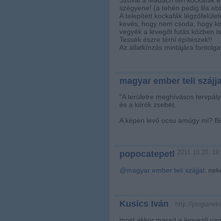
szégyene! (a tehén pedig lila ebb
A telepített kockafák légzőfelül
kevés, hogy nem csoda, hogy ki
vegyék a levegőt futás közben is
Tessék észre térni építészek!!
Az állatkínzás mintájára fontolga
magyar ember teli szájja
"A területre meghívásos tervpály
és a kiírók zsebét.
A képen levő ocsu amúgy mi? Bil
2011.10.20. 19
popocatepetl
@magyar ember teli szájjal
: nek
Kusics Iván
·
http://pinguinek
most akkor marad a legyező v