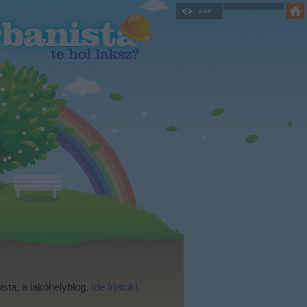
ista, a lakóhelyblog.
Ide írjatok!