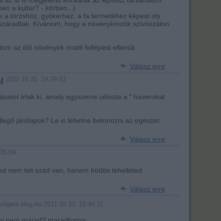
en a kultúr? - körben...)
ete a törzshöz, gyökérhez, a fa termetéhez képest oly
száradtak. Kívánom, hogy a növénykínzók szívószálon
.
tom az élő növények miatti fellépést ellenük.
Válasz erre
2011.10.20. 19:29:43
l
ázatot írtak ki, amely egyszerre célozta a " haverokat
legő járólapok? Le is lehetne betonozni az egészet.
Válasz erre
:35:04
ed nem teli szád van, hanem büdös lehelleted
Válasz erre
2011.10.20. 19:44:11
szigete.blog.hu
agy nem marad? maradhatna.