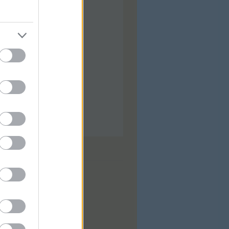
ilis
(
92
)
árcius
(
92
)
bruár
(
88
)
nuár
(
97
)
ecember
(
74
)
ovember
(
97
)
tóber
(
31
)
zeptember
(
28
)
...
dek
0
zések
,
kommentek
zések
,
kommentek