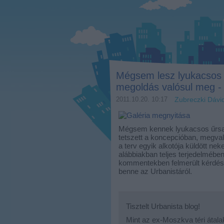
Mégsem lesz lyukacsos ű
megoldás valósul meg -
2011.10.20. 10:17
Zubreczki Dávi
Mégsem kennek lyukacsos űrsajt
tetszett a koncepcióban, megval
a terv egyik alkotója küldött ne
alábbiakban teljes terjedelmébe
kommentekben felmerült kérdésr
benne az Urbanistáról.
Tisztelt Urbanista blog!
Mint az ex-Moszkva téri átala