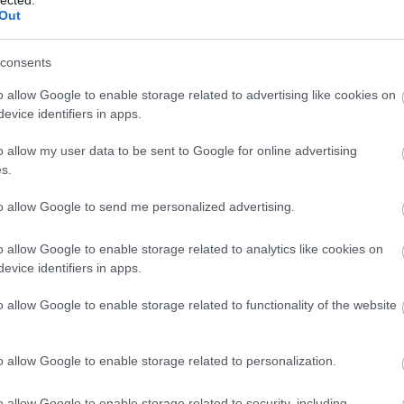
érdeklődő
Out
2014 ápr
csapott le rá
menten
2014 m
consents
2014 fe
2014 ja
o allow Google to enable storage related to advertising like cookies on
2013 d
evice identifiers in apps.
2013 n
o allow my user data to be sent to Google for online advertising
2013 ok
s.
2013 s
to allow Google to send me personalized advertising.
Tovább
o allow Google to enable storage related to analytics like cookies on
Fee
evice identifiers in apps.
o allow Google to enable storage related to functionality of the website
RSS 2.
bejegy
Atom
bejegy
o allow Google to enable storage related to personalization.
o allow Google to enable storage related to security, including