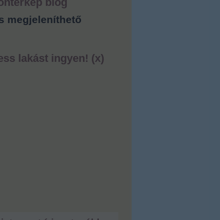
ontérkép blog
s megjeleníthető
ess lakást ingyen! (x)