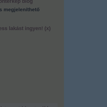
ontérkép blog
s megjeleníthető
ess lakást ingyen! (x)