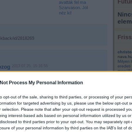
Futur
avatták fel ma
Szarvason. Jól
néz ki!
Ninc
elem
Friss
rackback/id/2818269
christo
nava.h
Milyen 
2013.07.25. 15:16:55
eredeti
ozog
megálló
park...
tam? Földrengés volt? Á, nem, csak hullámos a
ha az elvarázsolt kastélyba érkeztem volna meg:
Not Process My Personal Information
kisemm
sőfokok, botladozó emberek látványa fogad a Deák
engem i
Éppen v
to opt-out of the sale, sharing to third parties, or processing of your per
(
2021.04.
szentpé
formation for targeted advertising by us, please use the below opt-out s
tervezik
r selection. Please note that after your opt-out request is processed y
király 
eing interest-based ads based on personal information utilized by us or
nem bef
disclosed to third parties prior to your opt-out. You may separately opt-
ználói tartalomnak minősülnek, értük a
szolgáltatás technikai
üzemeltetője semmilyen felelősséget nem
pénzért
erkesztőjéhez. Részletek a
Felhasználási feltételekben
és az
adatvédelmi tájékoztatóban
.
losure of your personal information by third parties on the IAB’s list of
kere...
(
5