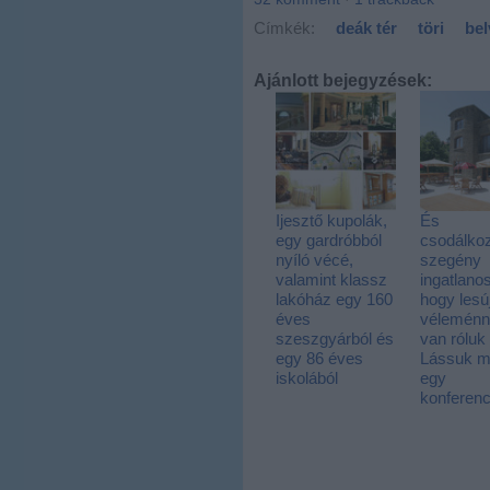
Címkék:
deák tér
töri
bel
Ajánlott bejegyzések:
Ijesztő kupolák,
És
egy gardróbból
csodálko
nyíló vécé,
szegény
valamint klassz
ingatlano
lakóház egy 160
hogy lesú
éves
véleménn
szeszgyárból és
van róluk
egy 86 éves
Lássuk m
iskolából
egy
konferen