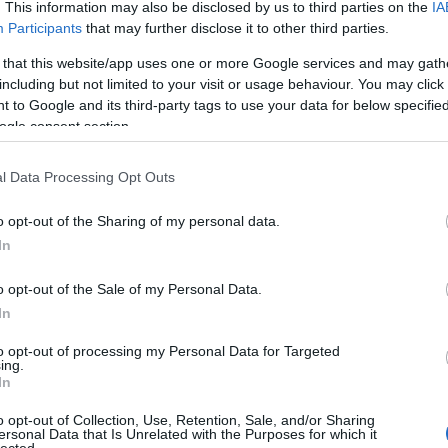
szöktet
. This information may also be disclosed by us to third parties on the
IA
italt mé
Participants
that may further disclose it to other third parties.
 a "Lámpagyűjtögető" rovatba! :)
alagútb
Zoltán 
 that this website/app uses one or more Google services and may gath
Válasz erre
VIII. K
including but not limited to your visit or usage behaviour. You may click 
alatti 
er
·
2011.04.11. 22:25:34
http://szekuriti.blog.hu
 to Google and its third-party tags to use your data for below specifi
tulajd..
ogle consent section.
zöld Ny
 blog! persze Budapesten van téma, csak fel kell
amerre 
!
új váro
l Data Processing Opt Outs
Válasz erre
o opt-out of the Sharing of my personal data.
2011.04.11. 22:41:48
Inde
oskepzo.hu
In
meghatják a lelkemet. ;)
Ninc
daliás idők!
elem
o opt-out of the Sale of my Personal Data.
lenne egy körforgalomnak ott, tekintve, hogy szinte
In
kevés autó jön-megy a Duna felől/felé).
Arch
to opt-out of processing my Personal Data for Targeted
Válasz erre
ing.
In
 00:39:39
2014 jú
2014 jú
o opt-out of Collection, Use, Retention, Sale, and/or Sharing
ersonal Data that Is Unrelated with the Purposes for which it
2014 m
lected.