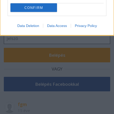
Szólj hozzá!
CONFIRM
A hozzászóláshoz be kell lépned!
Data Deletion
Data Access
Privacy Policy
VAGY
fgm
15 éve