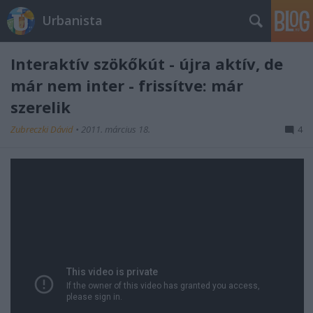
Urbanista
Interaktív szökőkút - újra aktív, de
már nem inter - frissítve: már
szerelik
Zubreczki Dávid
•
2011. március 18.
4