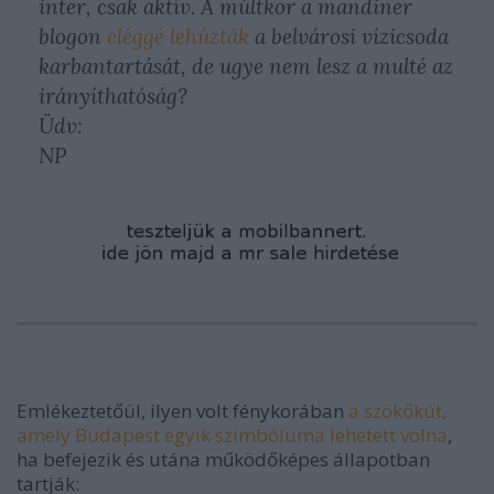
inter, csak aktív. A múltkor a mandiner
blogon
eléggé lehúzták
a belvárosi vízicsoda
karbantartását, de ugye nem lesz a multé az
irányíthatóság?
Üdv:
NP
Emlékeztetőül, ilyen volt fénykorában
a szökőkút,
amely Budapest egyik szimbóluma lehetett volna
,
ha befejezik és utána működőképes állapotban
tartják: