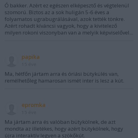
Ó bakker. Azért ez egészen elképesztő és végtelenül
szomorú. Biztos az a sok huligán 5-6 éves a
folyamatos ugrabugrálásával, azok tették tönkre.
Azért rohadt kíváncsi vagyok, hogy a kivitelező
milyen rokoni viszonyban van a melyik képviselővel...
papika
15 éve
Ma, hétfőn jártam arra és óriási bütykülés van,
remélhetőleg hamarosan ismét inter is lesz a kút.
epromka
15 éve
Ma jártam arra és valóban bütykölnek, de azt
mondta az illetékes, hogy azért bütykölnek, hogy
újra interaktív legyen a szökőkút.