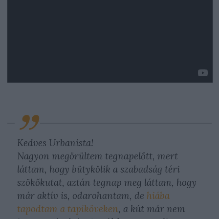
Kedves Urbanista!
Nagyon megörültem tegnapelőtt, mert
láttam, hogy bütykölik a szabadság téri
szökőkutat, aztán tegnap meg láttam, hogy
már aktív is, odarohantam, de
hiába
tapodtam a tapiköveken
, a kút már nem