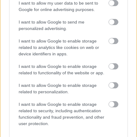
I want to allow my user data to be sent to
A Petőfi híd elképesztően ramaty
Google for online advertising purposes.
állapotban van. Mondjuk kisgyerekkel
nem szívesen sétálnék át rajta
I want to allow Google to send me
personalized advertising.
És csodálkoznak szegény ingatlanosok,
I want to allow Google to enable storage
hogy lesújtó véleménnyel van róluk a
related to analytics like cookies on web or
nép? Lássuk milyen egy
device identifiers in apps.
konferenciameghívójuk
I want to allow Google to enable storage
Tudtad, hogy a buszokon a Bőrönd Ödön
related to functionality of the website or app.
dallama a BKV-szignál? Na és hogy a MÁV
dallama honnan van? Itt a válasz!
I want to allow Google to enable storage
related to personalization.
I want to allow Google to enable storage
Rabszolgákat szöktettek, majd a
szesztilalom alatt italt mértek egy most
related to security, including authentication
feltárt, tiktos alagútban
functionality and fraud prevention, and other
user protection.