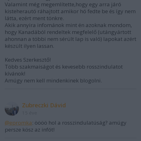
Valamint még megemlítette,hogy egy arra járó
kisteherautó ráhajtott amikor hó fedte be és így nem
látta, ezért ment tönkre.
Akik annyira infománok mint én azoknak mondom,
hogy Kanadából rendeltek megfelelő (utángyártott
ahonnan a többi nem sérült lap is való) lapokat azért
készült ilyen lassan.
Kedves Szerkesztő!
Több szakmaiságot és kevesebb rosszindulatot
kívánok!
Amúgy nem kell mindenkinek blogolni.
Zubreczki Dávid
15 éve
@epromka
: öööö hol a rosszindulatúság? amúgy
persze kösz az infót!