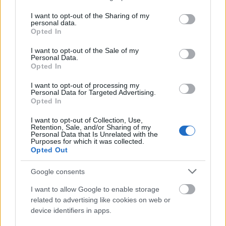
services and may gather and store information including but
not limited to your visit or usage behaviour. You may click to
I want to opt-out of the Sharing of my
Frissítve
: mint többen is jeleztétek kommentekben,
personal data.
grant or deny consent to Google and its third-party tags to
már szerelik a rendszert, ha minden igaz,
Opted In
use your data for below specified purposes in below Google
hamarosan újra inter lesz.
consent section.
I want to opt-out of the Sale of my
Personal Data.
Opted In
I want to opt-out of processing my
Personal Data for Targeted Advertising.
Címkék:
budapest
szabadság tér
szökőkút
v. ker
belváros
Opted In
főutcája
interaktív szökőkút
I want to opt-out of Collection, Use,
Retention, Sale, and/or Sharing of my
Personal Data that Is Unrelated with the
Purposes for which it was collected.
Opted Out
Ajánlott bejegyzések:
Google consents
I want to allow Google to enable storage
Bréking! Az Urbanista elköltözött!
related to advertising like cookies on web or
device identifiers in apps.