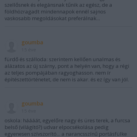
szellősnek és elegánsnak tűnik az egész, de a
földhözragadt mindennapok ennél sajnos
vaskosabb megoldásokat preferálnak...
goumba
15 éve
fürdő és szálloda: szerintem kellően unalmas és
alázatos az új szárny, pont a helyén van, hogy a régi
az teljes pompájában ragyoghasson. nem ír
építészettörténetet, de nem is akar. és ez így van jól.
goumba
15 éve
oskola: háááát, egyelőre nagy és üres terek, a furcsa
belső (világító?) udvar elpocsékolása pedig
egyenesen szívszorító... a narancsszínű portásfülke