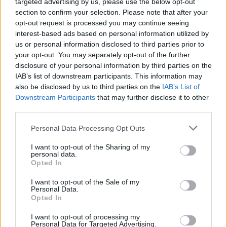
targeted advertising by us, please use the below opt-out
Medgyes Lajos és egy Lajta Béla által tervezett
section to confirm your selection. Please note that after your
épületet kellett összekötni új épületszárnyakkal.
opt-out request is processed you may continue seeing
interest-based ads based on personal information utilized by
us or personal information disclosed to third parties prior to
your opt-out. You may separately opt-out of the further
disclosure of your personal information by third parties on the
IAB’s list of downstream participants. This information may
also be disclosed by us to third parties on the
IAB’s List of
Downstream Participants
that may further disclose it to other
Sok-sok kép a linkeken,
third parties.
tessenek kattintgatni, az érintetteknek meg persze
ezúton is gratulálunk!
Please note that this website/app uses one or more Google
Personal Data Processing Opt Outs
services and may gather and store information including but
not limited to your visit or usage behaviour. You may click to
I want to opt-out of the Sharing of my
personal data.
grant or deny consent to Google and its third-party tags to
Opted In
use your data for below specified purposes in below Google
consent section.
Címkék:
szavazás
iskola
szálloda
zsidónegyed
látványterv
I want to opt-out of the Sale of my
Personal Data.
xiv. ker
vii. ker
mexikói út
dohány utca
korong utca
média
Opted In
építészeti díj
hotel zara
herminamező
I want to opt-out of processing my
Personal Data for Targeted Advertising.