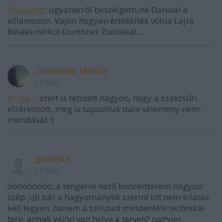
@solaitid
: ugyanerről beszélgettünk Danival a
villamoson. Vajon hogyan értékelték volna Lajta
Béláék nélkül Gunthner Zsoltékat...
Zsámboki Miklós
15 éve
@~dá~
: ezért is tetszett nagyon, hogy a szakzsűri
elzárkózott, meg is tapsoltuk dani vélemény-nem-
mondását :)
goumba
15 éve
óóóóóóóóó, a tengerre néző koncertterem nagyon
szép ;-))) bár a hagyományok szerint ott nem kilátás
kell legyen, hanem a színpad mindenféle technikai
tere. annak vajon van helye a terven? nagyon