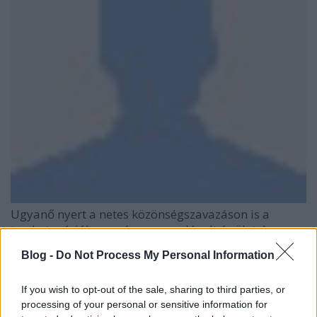
Ugyanő nyert a netes közönségszavazáson is a
tervkategóriában, míg a megvalósult épületekre
az
Indexen lehetett szavazni
(ezt már csak a mókás
Blog -
Do Not Process My Personal Information
épületleírások miatt is érdemes elolvasni).
A legtöbb olvasónak
Csillag Katalin, Gunther Zsolt,
If you wish to opt-out of the sale, sharing to third parties, or
Anthony Gall iskolabővítése
tetszett, ahol egy
processing of your personal or sensitive information for