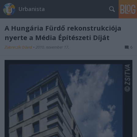
Urbanista
A Hungária Fürdő rekonstrukciója
nyerte a Média Építészeti Díját
Zubreczki Dávid
•
2010. november 17.
6