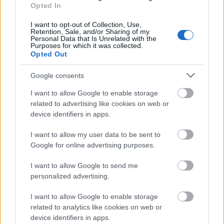
Opted In
I want to opt-out of Collection, Use,
Ajánlott bejegyzések:
Retention, Sale, and/or Sharing of my
Personal Data that Is Unrelated with the
Purposes for which it was collected.
Opted Out
Bréking! Az Urbanista elköltözött!
Google consents
I want to allow Google to enable storage
related to advertising like cookies on web or
Hundertwasser-túra Bécsben: ezt a négy
device identifiers in apps.
helyszínt ne hagyjuk ki, ha arra
látogatunk
I want to allow my user data to be sent to
Google for online advertising purposes.
Ilyen főpolgármestert szeretnétek
I want to allow Google to send me
magatoknak
personalized advertising.
I want to allow Google to enable storage
related to analytics like cookies on web or
A Kodály Köröndön már a tűz előtt is
device identifiers in apps.