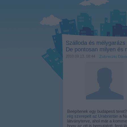
Szálloda és mélygarázs 
De pontosan milyen és
2010.09.13. 08:44
Zubreczki Dávi
Beépítenek egy budapesti teret
rég szerepelt az Urabnistán
a Na
látványterve, ahol már a komment
hogy az ott is bemutatott, fenti 