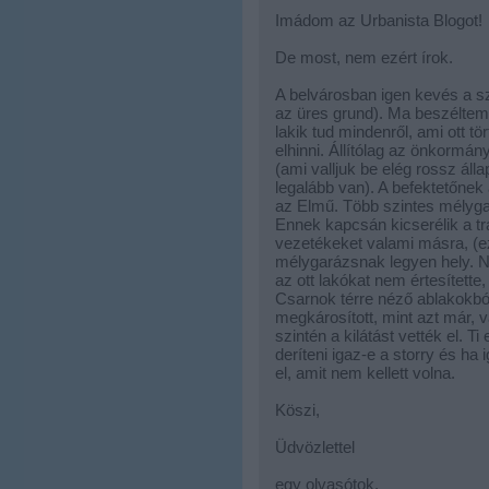
Imádom az Urbanista Blogot!
De most, nem ezért írok.
A belvárosban igen kevés a sza
az üres grund). Ma beszéltem
lakik tud mindenről, ami ott t
elhinni. Állítólag az önkormá
(ami valljuk be elég rossz ál
legalább van). A befektetőnek a
az Elmű. Több szintes mélyga
Ennek kapcsán kicserélik a tr
vezetékeket valami másra, (e
mélygarázsnak legyen hely. Ne
az ott lakókat nem értesítette,
Csarnok térre néző ablakokbó
megkárosított, mint azt már, 
szintén a kilátást vették el. 
deríteni igaz-e a storry és ha 
el, amit nem kellett volna.
Köszi,
Üdvözlettel
egy olvasótok.