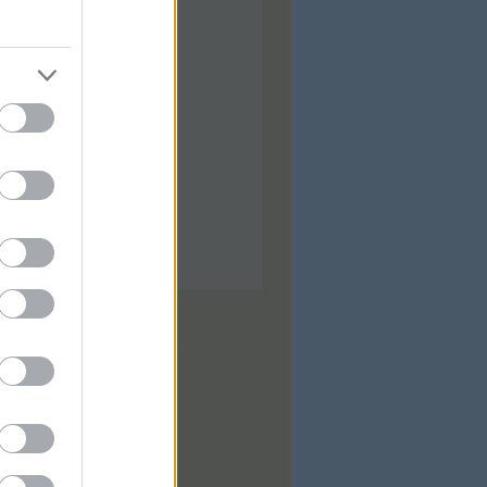
ilis
(
92
)
árcius
(
92
)
bruár
(
88
)
nuár
(
97
)
ecember
(
74
)
ovember
(
97
)
tóber
(
31
)
zeptember
(
28
)
...
dek
0
zések
,
kommentek
zések
,
kommentek