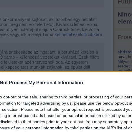
Futur
Ninc
nkormányzat sajtósát, aki azonban egy hét alatt
elem
onon meg nem volt elérhető). Kíváncsi lettem volna,
 milyen hotel épül majd a Csarnok térre, kié volt a
telenek vagyunk a Helyi Téma
két héttel ezelőtti cikkére
Friss
ra értékesítette az ingatlant, a beruházó köteles a
christo
nava.h
49 darab – különböző vezetéket kiváltani. Ezek fölött
Milyen 
ld felületeket azért terveznek oda. Az egyetem
eredeti
el kapcsolatos munkák zajlanak, az épület déli
megálló
burkolást végeznek.
park...
hirdetett egy pályázatot, ami eredményes lett,
Not Process My Personal Information
kisemm
ülhet, amelyet a beruházó szálloda készít el.
engem i
galmi része, amit bárki használhat, mellette pedig
Éppen v
to opt-out of the sale, sharing to third parties, or processing of your per
yeinek kielégítésére.
(
2021.04.
szentpé
formation for targeted advertising by us, please use the below opt-out s
tervezik
r selection. Please note that after your opt-out request is processed y
király 
eing interest-based ads based on personal information utilized by us or
k...
nem bef
disclosed to third parties prior to your opt-out. You may separately opt-
pénzért
losure of your personal information by third parties on the IAB’s list of
kere...
(
m akarsz lemaradni a friss posztokról, katt ide: