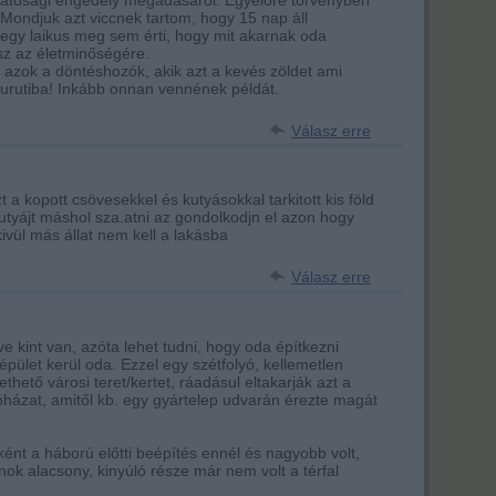
. Mondjuk azt viccnek tartom, hogy 15 nap áll
 egy laikus meg sem érti, hogy mit akarnak oda
esz az életminőségére.
zok a döntéshozók, akik azt a kevés zöldet ami
Curutiba! Inkább onnan vennének példát.
Válasz erre
 a kopott csövesekkel és kutyásokkal tarkitott kis föld
 kutyájt máshol sza.atni az gondolkodjn el azon hogy
vül más állat nem kell a lakásba
Válasz erre
 kint van, azóta lehet tudni, hogy oda építkezni
épület kerül oda. Ezzel egy szétfolyó, kellemetlen
thető városi teret/kertet, ráadásul eltakarják azt a
óházat, amitől kb. egy gyártelep udvarán érezte magát
ént a háború előtti beépítés ennél és nagyobb volt,
rnok alacsony, kinyúló része már nem volt a térfal