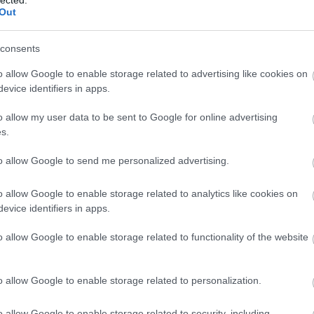
b, kínai
Out
2014 ápr
t kerti
2014 m
árult
consents
2014 fe
alátában
Nézzétek meg
2014 ja
o allow Google to enable storage related to advertising like cookies on
Szily Lacit alulról
2013 d
evice identifiers in apps.
a Parlament
fotótárlatán, az
2013 n
o allow my user data to be sent to Google for online advertising
ország egyik
2013 ok
legmenőbb új
s.
2013 s
kiállítótermében
to allow Google to send me personalized advertising.
Tovább
o allow Google to enable storage related to analytics like cookies on
Fee
evice identifiers in apps.
o allow Google to enable storage related to functionality of the website
RSS 2.
bejegy
Atom
bejegy
o allow Google to enable storage related to personalization.
o allow Google to enable storage related to security, including