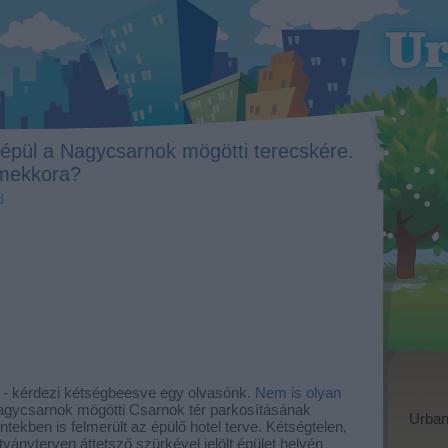
épül a Nagycsarnok mögötti terecskére.
 mekkora?
d
? - kérdezi kétségbeesve egy olvasónk.
Nem is olyan
gycsarnok mögötti Csarnok tér parkosításának
Urban
ekben is felmerült az épülő hotel terve. Kétségtelen,
látványterven áttetsző szürkével jelölt épület helyén