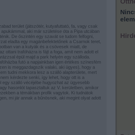
Otth
Ninc
elem
bad terület (játszótér, kutyafuttató, fa, vagy csak
 apukámmal, aki már születése óta a Pipa utcában
Hird
örténik. De őszintén egy szavát se tudom felfogni,
nyzat eladta egy magánbefektetőnek a Csarnok teret,
lapotban van a kutyák és a csövesek miatt, de
z ottani trafóházra is fájt a foga, amit nem adott el
rázzsal épül majd a park helyén egy szálloda.
afóházba futó a napjainkban igen értékes színesfém
zen is meggazdagszik valaki, aki ügyes), hogy a
m tudni mekkora lesz a szálló alapterülete, mert
 nem kérdezte senki, így lehet, hogy ott is a
l egy szálló vécéjébe hugyozhat az ügyesebb
vagy hasonlót tapasztaltuk az V. kerületben, amikor
Ti ezekben a témákban profik vagytok. Ki tudnátok
igen, mi jár annak a bűnösnek, aki megint olyat adott