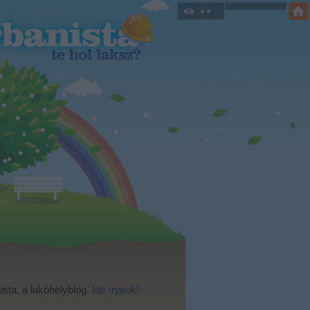
ista, a lakóhelyblog.
Ide írjatok!