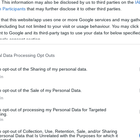
szöktet
. This information may also be disclosed by us to third parties on the
IA
italt mé
Participants
that may further disclose it to other third parties.
alagútb
Zoltán 
 that this website/app uses one or more Google services and may gath
Tetszik
0
VIII. K
including but not limited to your visit or usage behaviour. You may click 
alatti 
 to Google and its third-party tags to use your data for below specifi
tulajd..
ogle consent section.
zöld Ny
a
tér
építés
látványterv
ix. ker
amerre 
belső-ferencváros
új váro
l Data Processing Opt Outs
o opt-out of the Sharing of my personal data.
Inde
In
Ninc
elem
o opt-out of the Sale of my Personal Data.
In
 ház,
Azt hiszitek,
A legszebb Ybl-
Arch
csak nálunk van
kastély
to opt-out of processing my Personal Data for Targeted
s
az utakon
makettjét
ing.
l és
csatornafedél-
avatták fel ma
In
2014 jú
z
torlódás? Hát
Szarvason. Jól
vezett.
nem!
néz ki!
2014 jú
o opt-out of Collection, Use, Retention, Sale, and/or Sharing
ersonal Data that Is Unrelated with the Purposes for which it
 épített
2014 m
lected.