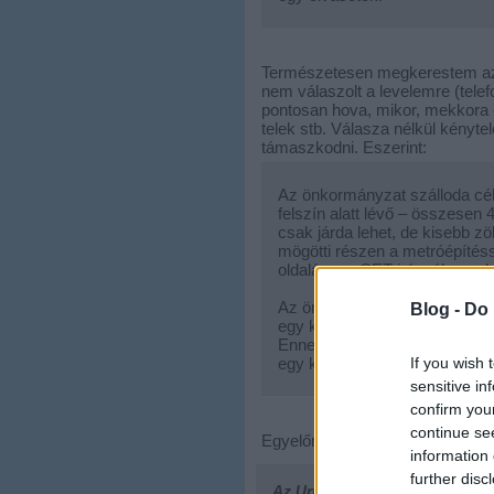
Természetesen megkerestem az ö
nem válaszolt a levelemre (telef
pontosan hova, mikor, mekkora és
telek stb. Válasza nélkül kény
támaszkodni. Eszerint:
Az önkormányzat szálloda céljá
felszín alatt lévő – összesen 
csak járda lehet, de kisebb zö
mögötti részen a metróépítéss
oldalán – a CET irányában – 
Az önkormányzat korábban meg
Blog -
Do 
egy közforgalmú mélygarázs ép
Ennek a garázsnak lesz közfor
If you wish 
egy külön rész a szálloda igén
sensitive in
confirm you
continue se
Egyelőre ennyi, a többit meglátju
information 
further disc
Az Urbanista
elköltözött!
Ha ne