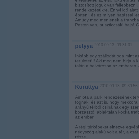
biztosított joguk van fellebbezni
rendelkezésükre. Ennyi idő alatt
építeni, és ez milyen hatással l
Amúgy meg menjenek a francba a
Pesten van, puszticcsák! hajrá 
2010.09.13. 09:31:01
petyya
Inkább egy szállodát oda mint azt
területet!!! Aki meg nem birja a
talán a belvárosba az emberen ki
2010.09.13. 09:39:56
Kuruttya
Amióta a park rendezésének terve
fognak, és azt is, hogy mekkora 
arányú térből csinálnak egy szere
borzasztó, ablaktalan kocka traf
az ember.
A régi térképeket elnézve egyébk
négyszög alakú volt a tér, a csa
része..