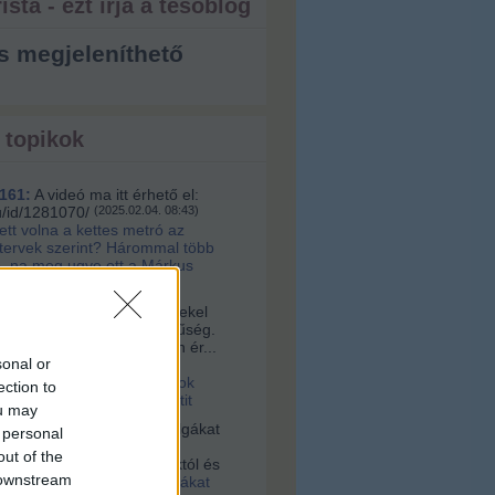
ista - ezt írja a tesóblog
s megjeleníthető
 topikok
161:
A videó ma itt érhető el:
u/id/1281070/
(
2025.02.04. 08:43
)
lett volna a kettes metró az
 tervek szerint? Hárommal több
, na meg ugye ott a Márkus
a:
Sziasztok! Nagyon érdekel
s az építészet és korszerűség.
alamelyik nap egy nagyon ér...
sonal or
16. 10:56
)
Videó a
tervári Müpáról. Ugyanazok
ection to
 és építik, mint a budapestit
ou may
vagyok:
A négerek rabszolgákat
 personal
ogták Afrikában, hanem
out of the
 vették az ottani uralkodóktól és
 downstream
2021.03.03. 23:36
)
Rabszolgákat