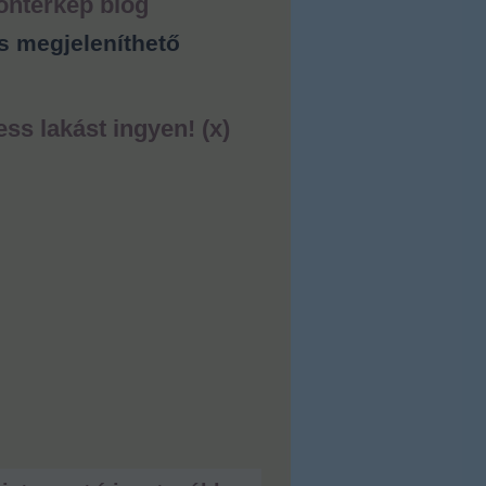
ontérkép blog
s megjeleníthető
ess lakást ingyen! (x)