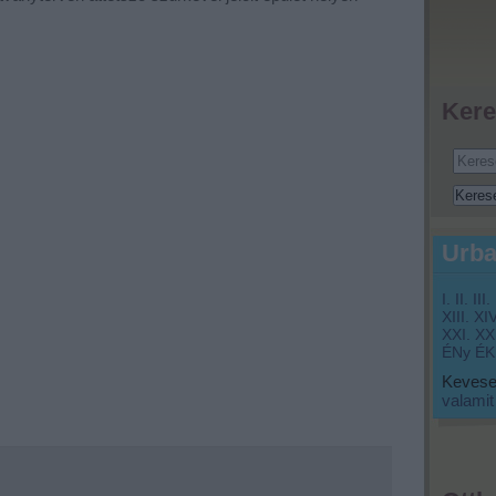
Kere
Urba
I.
II.
III.
XIII.
XIV
XXI.
XXI
ÉNy
ÉK
Keveset
valamit