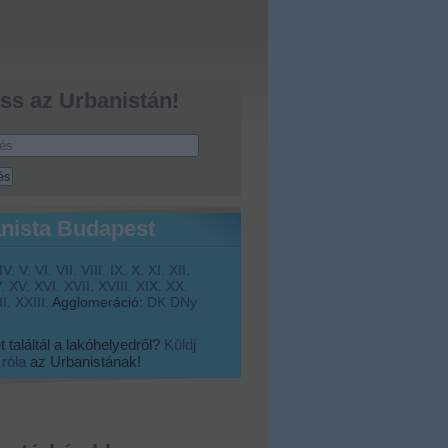
ss az Urbanistán!
nista Budapest
IV.
V.
VI.
VII.
VIII.
IX.
X.
XI.
XII.
.
XV.
XVI.
XVII.
XVIII.
XIX.
XX.
I.
XXIII.
Agglomeráció:
DK
DNy
 találtál a lakóhelyedről?
Küldj
 róla
az Urbanistának!