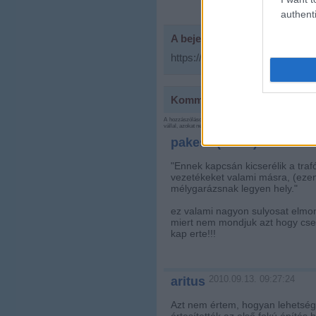
authenti
A bejegyzés trackback címe:
https://urbanista.blog.hu/api/t
Kommentek:
A hozzászólások a
vonatkozó jogszabályok
értelmében felhas
vállal, azokat nem ellenőrzi. Kifogás esetén forduljon a blog sz
2010.09.13. 
pakesz (törölt)
"Ennek kapcsán kicserélik a tra
vezetékeket valami másra, (ezen
mélygarázsnak legyen hely."
ez valami nagyon sulyosat elmond
miert nem mondjuk azt hogy csere
kap erte!!!
2010.09.13. 09:27:24
aritus
Azt nem értem, hogyan lehetsége
értesítették az első fokú építé