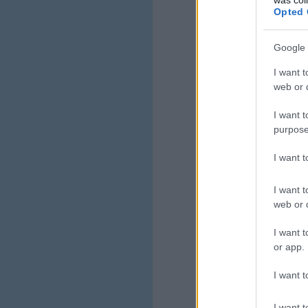
sziklatöm
Opted 
katona min
törpe és
lakásnak 
Google 
kripta az
ingatlans
I want t
web or d
I want t
purpose
I want 
I want t
web or d
I want t
or app.
I want t
I want t