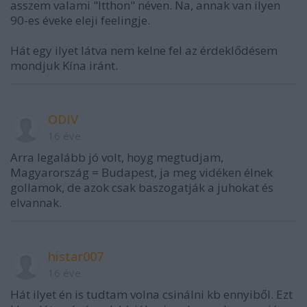
asszem valami "Itthon" néven. Na, annak van ilyen
90-es éveke eleji feelingje.
Hát egy ilyet látva nem kelne fel az érdeklődésem
mondjuk Kína iránt.
ODIV
16 éve
Arra legalább jó volt, hoyg megtudjam,
Magyarország = Budapest, ja meg vidéken élnek
gollamok, de azok csak baszogatják a juhokat és
elvannak.
histar007
16 éve
Hát ilyet én is tudtam volna csinálni kb ennyiből. Ezt