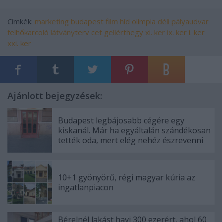
Címkék:
marketing
budapest
film
híd
olimpia
déli pályaudvar
felhőkarcoló
látványterv
cet
gellérthegy
xi. ker
ix. ker
i. ker
xxi. ker
Ajánlott bejegyzések:
Budapest legbájosabb cégére egy
kiskanál. Már ha egyáltalán szándékosan
tették oda, mert elég nehéz észrevenni
10+1 gyönyörű, régi magyar kúria az
ingatlanpiacon
Bérelnél lakást havi 300 ezerért, ahol 60