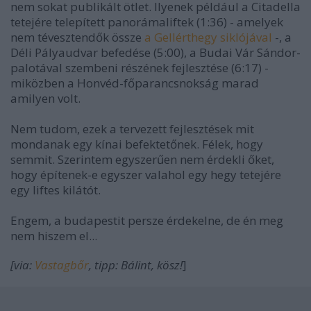
nem sokat publikált ötlet. Ilyenek például a Citadella
tetejére telepített panorámaliftek (1:36) - amelyek
nem tévesztendők össze
a Gellérthegy siklójával
-, a
Déli Pályaudvar befedése (5:00), a Budai Vár Sándor-
palotával szembeni részének fejlesztése (6:17) -
miközben a Honvéd-főparancsnokság marad
amilyen volt.
Nem tudom, ezek a tervezett fejlesztések mit
mondanak egy kínai befektetőnek. Félek, hogy
semmit. Szerintem egyszerűen nem érdekli őket,
hogy építenek-e egyszer valahol egy hegy tetejére
egy liftes kilátót.
Engem, a budapestit persze érdekelne, de én meg
nem hiszem el...
[via:
Vastagbőr
, tipp: Bálint, kösz!
]