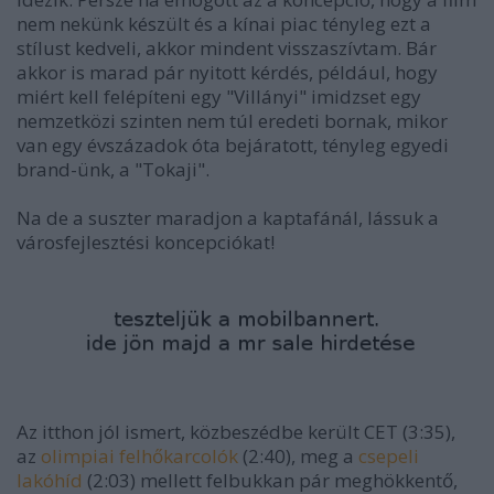
nem nekünk készült és a kínai piac tényleg ezt a
stílust kedveli, akkor mindent visszaszívtam. Bár
akkor is marad pár nyitott kérdés, például, hogy
miért kell felépíteni egy "Villányi" imidzset egy
nemzetközi szinten nem túl eredeti bornak, mikor
van egy évszázadok óta bejáratott, tényleg egyedi
brand-ünk, a "Tokaji".
Na de a suszter maradjon a kaptafánál, lássuk a
városfejlesztési koncepciókat!
Az itthon jól ismert, közbeszédbe került CET (3:35),
az
olimpiai felhőkarcolók
(2:40), meg a
csepeli
lakóhíd
(2:03) mellett felbukkan pár meghökkentő,