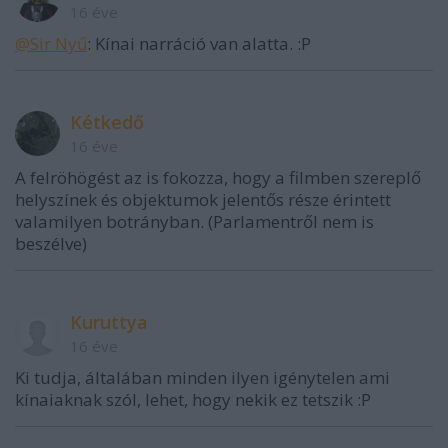
16 éve
@Sir Nyű
: Kínai narráció van alatta. :P
Kétkedő
16 éve
A felröhögést az is fokozza, hogy a filmben szereplő
helyszínek és objektumok jelentős része érintett
valamilyen botrányban. (Parlamentről nem is
beszélve)
Kuruttya
16 éve
Ki tudja, általában minden ilyen igénytelen ami
kínaiaknak szól, lehet, hogy nekik ez tetszik :P