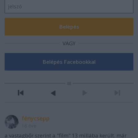
VAGY
fénycsepp
16 éve
a vastagbőr szerint a "film" 13 millába került. már