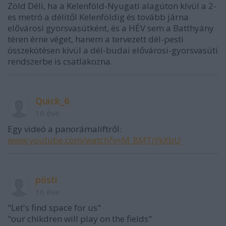
Zöld Déli, ha a Kelenföld-Nyugati alagúton kívül a 2-
es metró a délitől Kelenföldig és tovább járna
elővárosi gyorsvasútként, és a HÉV sem a Batthyány
téren érne véget, hanem a tervezett dél-pesti
összekötésen kívül a dél-budai elővárosi-gyorsvasúti
rendszerbe is csatlakozna.
Quick_6
16 éve
Egy videó a panorámaliftről:
www.youtube.com/watch?v=M_8MTjYkXbU
pösti
16 éve
"Let's find space for us"
"our chikdren will play on the fields"