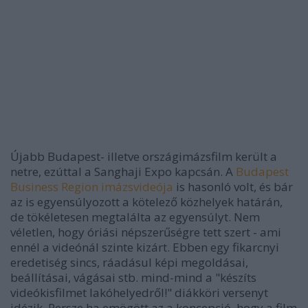
Újabb Budapest- illetve országimázsfilm került a
netre, ezúttal a Sanghaji Expo kapcsán. A
Budapest
Business Region imázsvideója
is hasonló volt, és bár
az is egyensúlyozott a kötelező közhelyek határán,
de tökéletesen megtalálta az egyensúlyt. Nem
véletlen, hogy óriási népszerűségre tett szert - ami
ennél a videónál szinte kizárt. Ebben egy fikarcnyi
eredetiség sincs, ráadásul képi megoldásai,
beállításai, vágásai stb. mind-mind a "készíts
videókisfilmet lakóhelyedről!" diákköri versenyt
idézik. Persze ha emögött az a koncepció, hogy a film