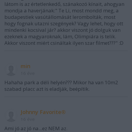
látom is az értetlenkedő, szánakozó kínait, ahogyan
mondja a haverjának:" Te Li, most mondd meg, a
budapestiek vasútállomását lerombolták, most
hogy fognak utazni szegények? Vagy lehet, hogy ott
mindenki kocsival jár? akkor viszont jó dolguk van
ezeknek a magyaroknak, lám, Olimpiára is telik.
Akkor viszont miért csináltak ilyen szar filmet???" :D
min
16 éve
Hahaha park a déli helyén??? Mikor ha van 10m2
szabad placc azt is eladják, beépítik.
Johnny Favorite®
16 éve
Ami jó az jó na...ez NEM az.