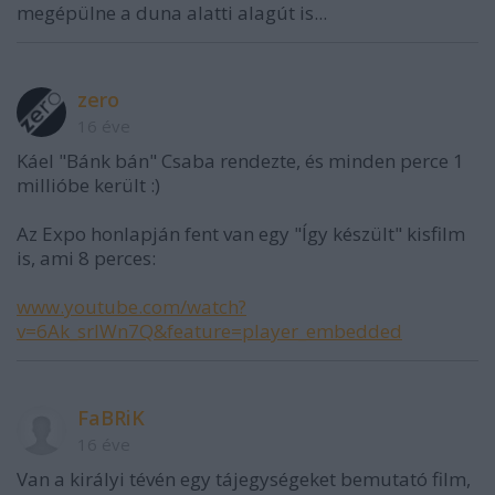
megépülne a duna alatti alagút is...
zero
16 éve
Káel "Bánk bán" Csaba rendezte, és minden perce 1
millióbe került :)
Az Expo honlapján fent van egy "Így készült" kisfilm
is, ami 8 perces:
www.youtube.com/watch?
v=6Ak_srIWn7Q&feature=player_embedded
FaBRiK
16 éve
Van a királyi tévén egy tájegységeket bemutató film,