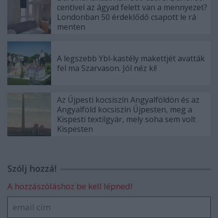
centivel az ágyad felett van a mennyezet?
Londonban 50 érdeklődő csapott le rá
menten
A legszebb Ybl-kastély makettjét avatták
fel ma Szarvason. Jól néz ki!
Az Újpesti kocsiszín Angyalföldön és az
Angyalföld kocsiszín Újpesten, meg a
Kispesti textilgyár, mely soha sem volt
Kispesten
Szólj hozzá!
A hozzászóláshoz be kell lépned!