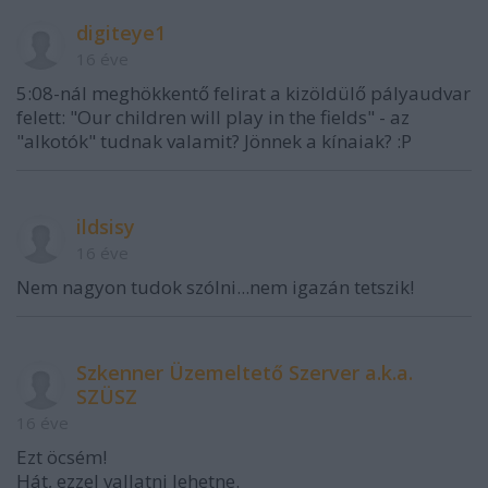
digiteye1
16 éve
5:08-nál meghökkentő felirat a kizöldülő pályaudvar
felett: "Our children will play in the fields" - az
"alkotók" tudnak valamit? Jönnek a kínaiak? :P
ildsisy
16 éve
Nem nagyon tudok szólni...nem igazán tetszik!
Szkenner Üzemeltető Szerver a.k.a.
SZÜSZ
16 éve
Ezt öcsém!
Hát, ezzel vallatni lehetne.