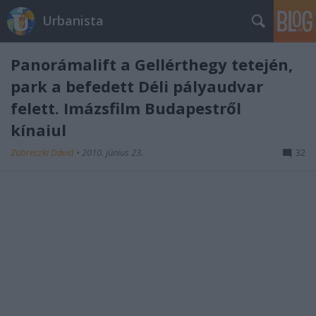
Urbanista
Panorámalift a Gellérthegy tetején,
park a befedett Déli pályaudvar
felett. Imázsfilm Budapestről
kínaiul
Zubreczki Dávid
•
2010. június 23.
32