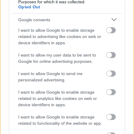
Purposes for which it was collected.
Opted Out
Google consents
Môžeš mi pomôct'?
16 éve
I want to allow Google to enable storage
related to advertising like cookies on web or
A rác sikló már a levegőben van, a levegő
device identifiers in apps.
munkacsoport is beletörődött. A Délinek meg,
személy szerint én örülnék egyik legjobban (hát még
I want to allow my user data to be sent to
a Ráczos genya akinek ezentúl nem zavarnák az
Google for online advertising purposes.
álmát vonatok a Schweidelben). De ez sajnos teljesen
irreális a következő ötven évben, bár fel lehetne
I want to allow Google to send me
hozni épp Kelenföldet a kellő léptékben, - de ehhez
personalized advertising.
aztán tényleg fel kéne tenni a professzionális
Hubbard-féle kínai befektetői kalapot.
I want to allow Google to enable storage
related to analytics like cookies on web or
device identifiers in apps.
Friedmann Juci
I want to allow Google to enable storage
16 éve
related to functionality of the website or app.
@tlantos
: nem is az értelmét vitattam. :)