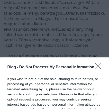
Ostoba,szar,fos,"aktálistalan"...a szövegek 92-ben
még talán elmennének (Ahol a múlt és a jövő
talákozik...élmény, barátságos....Üres lukas frázisok).
De hűen tükrözi a Magyar Turizmusról 'saját
magunk' által alkotott
elvárásunkat,véleményünket...és ez a tény még
sokkal szomorúbb mint ez a tákolmány vagy éppen
Kertész Tóny kacsintása, vagy a 'balatoni nyár'
rajzfilmes 'gyere ide olcsón baszni'...üzenete.
".. hogy a film nem nekünk készült és a kínai piac
tényleg ezt a stílust kedveli, akkor mindent
visszaszívtam."
Blog -
Do Not Process My Personal Information
Magam nem vagyok ennyire megengedő, ez akkor is
elégtelen.
If you wish to opt-out of the sale, sharing to third parties, or
processing of your personal or sensitive information for
targeted advertising by us, please use the below opt-out
section to confirm your selection. Please note that after your
valójábannemberci
opt-out request is processed you may continue seeing
16 éve
interest-based ads based on personal information utilized by