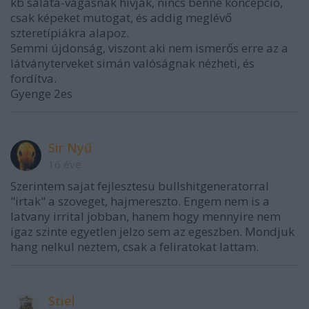
kb saláta-vágásnak hívják, nincs benne koncepció,
csak képeket mutogat, és addig meglévő
szteretípiákra alapoz.
Semmi újdonság, viszont aki nem ismerős erre az a
látványterveket simán valóságnak nézheti, és
fordítva.
Gyenge 2es
Sir Nyű
16 éve
Szerintem sajat fejlesztesu bullshitgeneratorral
"irtak" a szoveget, hajmereszto. Engem nem is a
latvany irrital jobban, hanem hogy mennyire nem
igaz szinte egyetlen jelzo sem az egeszben. Mondjuk
hang nelkul neztem, csak a feliratokat lattam.
Stiel