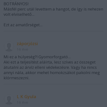
BOTRÁNYOS!
Másfél perc utál levettem a hangot, de így is nehezen
volt elviselhető...
Ezt az amatőrséget...
záporjózsi
16 éve
Mi ez a hülyeség?! Gyomorforgató...
Aki ezt a teljesítést aláírta, lesz szíves az összeget
átutalni az árvíz elleni védekezésre. Vagy ha nincs
annyi nála, akkor mehet homokzsákot pakolni meg
klórmeszezni.
L K Gyula
16 éve