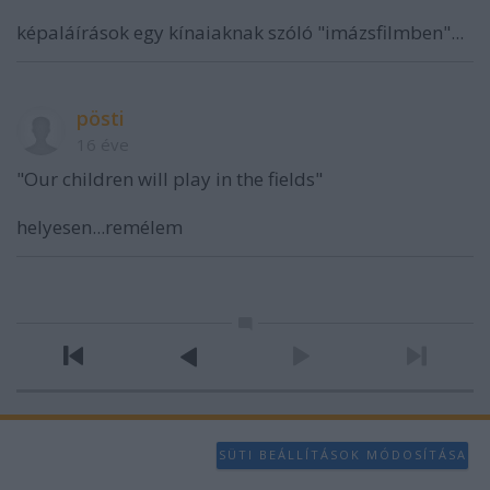
képaláírások egy kínaiaknak szóló "imázsfilmben"...
pösti
16 éve
"Our children will play in the fields"
helyesen...remélem
SÜTI BEÁLLÍTÁSOK MÓDOSÍTÁSA