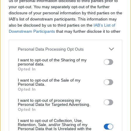
A kínaiak annyira nem izgulnak a sans és a sans serif
us or personal information disclosed to third parties prior to
fontokon, nézzünk csak meg bármilyen ChiPodot.
your opt-out. You may separately opt-out of the further
Szerintem ez, bár itt-ott tényleg gagyi a mi
disclosure of your personal information by third parties on the
IAB’s list of downstream participants. This information may
ízlésünknek, valahol arra is hajt, hogy behozza az
also be disclosed by us to third parties on the
IAB’s List of
országba a kínai tőkét. Persze most még jókat
Downstream Participants
that may further disclose it to other
röhögünk, vagy éppen bosszankodunk a kínai
third parties.
termékeken, de ugyanezt eljátszotta világ Japán és
Korea esetében is. Aztán ma hol vannak ők.
Please note that this website/app uses one or more Google
Personal Data Processing Opt Outs
Pár éven belül meg fog erősödni és fog akkora
services and may gather and store information including but
minőségi változást mutatni a kínai termelés, hogy
not limited to your visit or usage behaviour. You may click to
I want to opt-out of the Sharing of my
personal data.
ténylegesen számolni kelljen vele. Pénz és állami
grant or deny consent to Google and its third-party tags to
Opted In
akarat van hozzá dögivel.
use your data for below specified purposes in below Google
consent section.
I want to opt-out of the Sale of my
Personal Data.
Opted In
kompakt
I want to opt-out of processing my
16 éve
Personal Data for Targeted Advertising.
Opted In
@Friedmann Juci [kreatívszajha]
: én kb. a csepeli
"lakóhíd"-nál is hasonlóan cselekedtem :)
I want to opt-out of Collection, Use,
most komolyan, miről maradtam le, mi az isten ez a
Retention, Sale, and/or Sharing of my
Personal Data that Is Unrelated with the
lakóhíd?