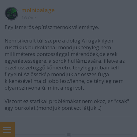
molnibalage
16 éve
Egy ismerős építészmérnök véleménye.
Nem sikerült túl szépre a dolog.A fugák ilyen
rusztikus burkolatnál mondjuk tényleg nem
milliméteres pontossággal mérendőek,de ezek
egyenletességére, a sorok hullámzására, illetve az
ezzel összefüggő kőméretre tényleg jobban kell
figyelni.Az összkép mondjuk az összes fuga
kikenésével majd jobb lesz/lenne, de tényleg nem
olyan színvonalú, mint a régi volt.
Viszont ez statikai problémákat nem okoz, ez "csak"
egy burkolat.(mondjuk pont ezt látjuk...)