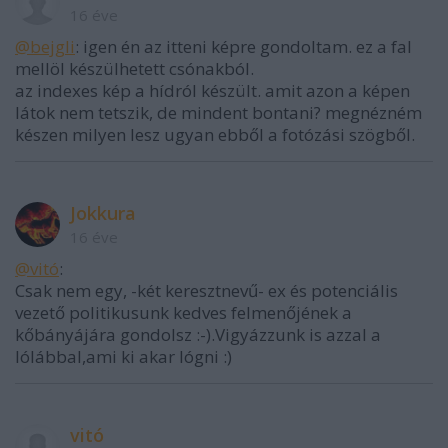
16 éve
@bejgli
: igen én az itteni képre gondoltam. ez a fal
mellöl készülhetett csónakból.
az indexes kép a hídról készült. amit azon a képen
látok nem tetszik, de mindent bontani? megnézném
készen milyen lesz ugyan ebből a fotózási szögből.
Jokkura
16 éve
@vitó
:
Csak nem egy, -két keresztnevű- ex és potenciális
vezető politikusunk kedves felmenőjének a
kőbányájára gondolsz :-).Vigyázzunk is azzal a
lólábbal,ami ki akar lógni :)
vitó