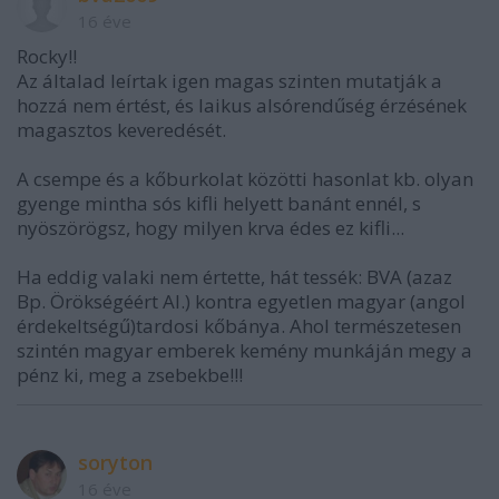
16 éve
Rocky!!
Az általad leírtak igen magas szinten mutatják a
hozzá nem értést, és laikus alsórendűség érzésének
magasztos keveredését.
A csempe és a kőburkolat közötti hasonlat kb. olyan
gyenge mintha sós kifli helyett banánt ennél, s
nyöszörögsz, hogy milyen krva édes ez kifli...
Ha eddig valaki nem értette, hát tessék: BVA (azaz
Bp. Örökségéért Al.) kontra egyetlen magyar (angol
érdekeltségű)tardosi kőbánya. Ahol természetesen
szintén magyar emberek kemény munkáján megy a
pénz ki, meg a zsebekbe!!!
soryton
16 éve