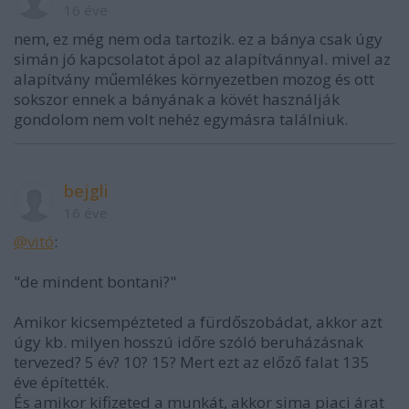
16 éve
nem, ez még nem oda tartozik. ez a bánya csak úgy
simán jó kapcsolatot ápol az alapítvánnyal. mivel az
alapítvány műemlékes környezetben mozog és ott
sokszor ennek a bányának a kövét használják
gondolom nem volt nehéz egymásra találniuk.
bejgli
16 éve
@vitó
:
"de mindent bontani?"
Amikor kicsempézteted a fürdőszobádat, akkor azt
úgy kb. milyen hosszú időre szóló beruházásnak
tervezed? 5 év? 10? 15? Mert ezt az előző falat 135
éve építették.
És amikor kifizeted a munkát, akkor sima piaci árat