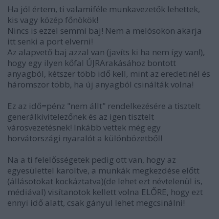
Ha jól értem, ti valamiféle munkavezetők lehettek,
kis vagy közép főnökök!
Nincs is ezzel semmi baj! Nem a melósokon akarja
itt senki a port elverni!
Az alapvető baj azzal van (javíts ki ha nem így van!),
hogy egy ilyen kőfal ÚJRArakásához bontott
anyagból, kétszer több idő kell, mint az eredetinél és
háromszor több, ha új anyagból csinálták volna!
Ez az idő=pénz "nem állt" rendelkezésére a tisztelt
generálkivitelezőnek és az igen tisztelt
városvezetésnek! Inkább vettek még egy
horvátországi nyaralót a különbözetből!
Na a ti felelősségetek pedig ott van, hogy az
egyesülettel karöltve, a munkák megkezdése előtt
(állásotokat kockáztatva)(de lehet ezt névtelenül is,
médiával) visítanotok kellett volna ELŐRE, hogy ezt
ennyi idő alatt, csak gányul lehet megcsinálni!