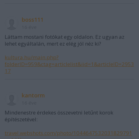
boss111
16 éve
Láttam mostani fotókat egy oldalon. Ez ugyan az
lehet egyáltalán, mert ez elég jól néz ki?
kultura.hu/main.php?
folderID=959&ctag=articlelist&iid=1&articleID=2953
17
kantorm
16 éve
Mindenestre érdekes összevetni letűnt korok
építészetével:
travel.webshots.com/photo/1044647532031829791