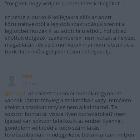
"meg kell hogy védjem a becsületes kollégákat.."
ez pedig a burkoló kollégákra akik az adott
körülményekből a legjobb szaktudásuk szerint a
legtöbbet hozzák ki az adott felületből...hol ott az
ellőttük dolgozó "szakemberek" nem voltak a helyzet
magaslatán...és az ő munkájuk már nem látszik de a
burkolat minőségét jelentősen befolyásolja....
vitó
16 éve
@Rocky
: -az idézett burkolói dumák nagyon ott
vannak. látom tényleg a szakmában vagy. remélem
ezeket a szakikat tényleg nem alkalmazod. Te
sokszor bontattál vissza ilyen burkolatokat? mert
igazad van sokszor találkozik az ember ilyennel.
gondolom volt időd a több szám lakás
fürdőszobáinak mindegyikébe bekukkantani milyen