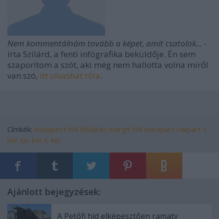
Nem kommentálnám tovább a képet, amit csatolok...
-
írta Szilárd, a fenti infógrafika beküldője. Én sem
szaporítom a szót, aki még nem hallotta volna miről
van szó,
itt olvashat róla
.
Címkék:
budapest
híd
felújítás
margit híd
dunapart
rakpart
v.
ker
xiii. ker
ii. ker
Ajánlott bejegyzések:
A Petőfi híd elképesztően ramaty