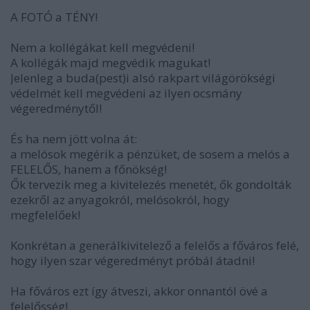
A FOTÓ a TÉNY!
Nem a kollégákat kell megvédeni!
A kollégák majd megvédik magukat!
Jelenleg a buda(pest)i alsó rakpart világörökségi
védelmét kell megvédeni az ilyen ocsmány
végeredménytől!
És ha nem jött volna át:
a melósok megérik a pénzüket, de sosem a melós a
FELELŐS, hanem a főnökség!
Ők tervezik meg a kivitelezés menetét, ők gondolták
ezekről az anyagokról, melósokról, hogy
megfelelőek!
Konkrétan a generálkivitelező a felelős a főváros felé,
hogy ilyen szar végeredményt próbál átadni!
Ha főváros ezt így átveszi, akkor onnantól övé a
felelősség!