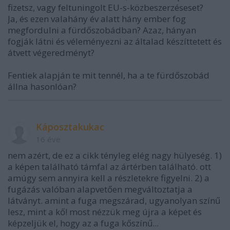
fizetsz, vagy feltuningolt EU-s-közbeszerzéseset?
Ja, és ezen valahány év alatt hány ember fog
megfordulni a fürdőszobádban? Azaz, hányan
fogják látni és véleményezni az általad készíttetett és
átvett végeredményt?
Fentiek alapján te mit tennél, ha a te fürdőszobád
állna hasonlóan?
Káposztakukac
16 éve
nem azért, de ez a cikk tényleg elég nagy hülyeség. 1)
a képen található támfal az ártérben található. ott
amúgy sem annyira kell a részletekre figyelni. 2) a
fugázás valóban alapvetően megváltoztatja a
látványt. amint a fuga megszárad, ugyanolyan színű
lesz, mint a kő! most nézzük meg újra a képet és
képzeljük el, hogy az a fuga kőszínű...