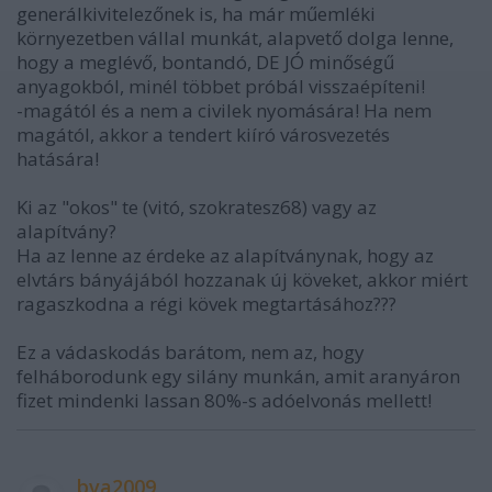
generálkivitelezőnek is, ha már műemléki
környezetben vállal munkát, alapvető dolga lenne,
hogy a meglévő, bontandó, DE JÓ minőségű
anyagokból, minél többet próbál visszaépíteni!
-magától és a nem a civilek nyomására! Ha nem
magától, akkor a tendert kiíró városvezetés
hatására!
Ki az "okos" te (vitó, szokratesz68) vagy az
alapítvány?
Ha az lenne az érdeke az alapítványnak, hogy az
elvtárs bányájából hozzanak új köveket, akkor miért
ragaszkodna a régi kövek megtartásához???
Ez a vádaskodás barátom, nem az, hogy
felháborodunk egy silány munkán, amit aranyáron
fizet mindenki lassan 80%-s adóelvonás mellett!
bva2009