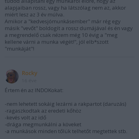
tudod állapítani egy munkáról előre, hogy az
alapjaiban rossz, vagy ha látszólag nem az, akkor
miért lesz az 3 év múlva.
Amikor a "kedvesjómunkásember" már rég egy
másik "vevőt" boldogít a rossz dumájával és én vagy
a megrendelő csak nézem még 10 évig a "meg
kellene várni a munka végét!", jól elb*szott
"munkáját"!
Rocky
16 éve
Értem én az INDOKokat:
-nem lehetett sokáig lezárni a rakpartot (daruzás)
-ragaszkodtak az eredeti kőhöz
-kevés volt az idő
-drága megmunkálni a köveket
-a munkások minden tőlük telhetőt megtettek stb.