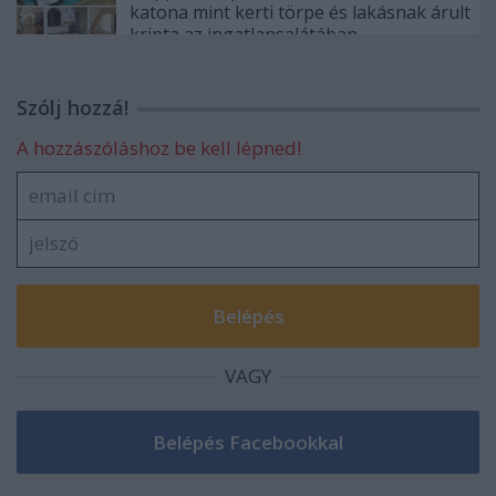
katona mint kerti törpe és lakásnak árult
kripta az ingatlansalátában
Szólj hozzá!
A hozzászóláshoz be kell lépned!
VAGY