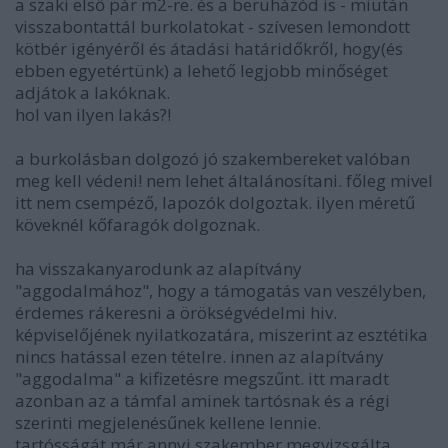
a szaki első pár m2-re. és a beruházód is - miután
visszabontattál burkolatokat - szívesen lemondott
kötbér igényéről és átadási határidőkről, hogy(és
ebben egyetértünk) a lehető legjobb minőséget
adjátok a lakóknak.
hol van ilyen lakás?!
a burkolásban dolgozó jó szakembereket valóban
meg kell védeni! nem lehet általánosítani. főleg mivel
itt nem csempéző, lapozók dolgoztak. ilyen méretű
köveknél kőfaragók dolgoznak.
ha visszakanyarodunk az alapítvány
"aggodalmához", hogy a támogatás van veszélyben,
érdemes rákeresni a örökségvédelmi hiv.
képviselőjének nyilatkozatára, miszerint az esztétika
nincs hatással ezen tételre. innen az alapítvány
"aggodalma" a kifizetésre megszűnt. itt maradt
azonban az a támfal aminek tartósnak és a régi
szerinti megjelenésűnek kellene lennie.
tartósságát már annyi szakember megvizsgálta,