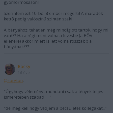
gyomormosáson!
Szerintem ezt 10-ből 8 ember megérti! A maradék
kettő pedig valószínű szintén szaki!
A bányához: tehát én még mindig ott tartok, hogy mi
van??? Ha a régi ment volna a levesbe (a BÖV
ellenére) akkor miért is lett volna rosszabb a
bányának???
Rocky
16 éve
@soryton
:
"Úgyhogy véleményt mondani csak a tények teljes
ismeretében szabad ... "
"de meg kell hogy védjem a becsületes kollégákat.."