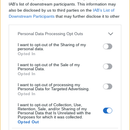
16 éve
IAB’s list of downstream participants. This information may
NÉZZÜK MÁR MEG AZT A KÉPET ÚJRA!
also be disclosed by us to third parties on the
IAB’s List of
Downstream Participants
that may further disclose it to other
img3.indafoto.hu/3/9/28459_afb10ddfce75e4a231f
third parties.
083365f04e08f/6505155_3ee6c6160f0ae7470de985
Please note that this website/app uses one or more Google
Personal Data Processing Opt Outs
de552b7784_m.jpg
services and may gather and store information including but
not limited to your visit or usage behaviour. You may click to
I want to opt-out of the Sharing of my
Elmondom, hogy miért szar, de szerintem a laikusok
personal data.
grant or deny consent to Google and its third-party tags to
Opted In
is látják!
use your data for below specified purposes in below Google
consent section.
I want to opt-out of the Sale of my
1. Ez egy horizontális vonalú rakási mód, soronkénti
Personal Data.
váltakozó magasságú kövekkel! Tehát: az azonos
Opted In
sorba eső kövek magassága fix, állandó! A sorok
I want to opt-out of processing my
vízszintes fugáinak egymáshoz képest
Personal Data for Targeted Advertising.
párhuzamosnak, így állandó távolságúnak kellene
Opted In
lenniük! Hibahatár 50 méteren +-5 cm, itt 5 méteren
I want to opt-out of Collection, Use,
3-4 cm!
Retention, Sale, and/or Sharing of my
Personal Data that Is Unrelated with the
Purposes for which it was collected.
2. A kövek számozás nélkül lettek kibontva, így
Opted Out
visszaépítésük igen nehéz feladat, csak és kizárólag