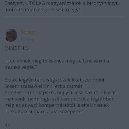
Ehelyett, UTÓLAG magyarázzátok a bizonyítványt,
ami láthatóan elég rosszul megy!
Rocky
16 éve
MINDENKI!
"...de ennek megítéléséhez meg kellene várni a
munka végét."
Életre legyen tanulság a szakikkal szemben!
Sosem szabad elhinni ezt a dumát!
Az egész arra alapszik, hogy a kész házát, lakását
már senki nem fogja szétveretni, sőt a legtöbben
még az anyagi kompenzációtól is eltekintenek
"beköltözési mámoruk" közepette!
pl.