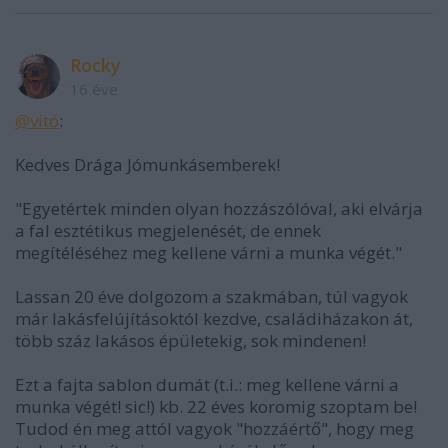
Rocky
16 éve
@vitó
:
Kedves Drága Jómunkásemberek!
"Egyetértek minden olyan hozzászólóval, aki elvárja
a fal esztétikus megjelenését, de ennek
megítéléséhez meg kellene várni a munka végét."
Lassan 20 éve dolgozom a szakmában, túl vagyok
már lakásfelújításoktól kezdve, családiházakon át,
több száz lakásos épületekig, sok mindenen!
Ezt a fajta sablon dumát (t.i.: meg kellene várni a
munka végét! sic!) kb. 22 éves koromig szoptam be!
Tudod én meg attól vagyok "hozzáértő", hogy meg