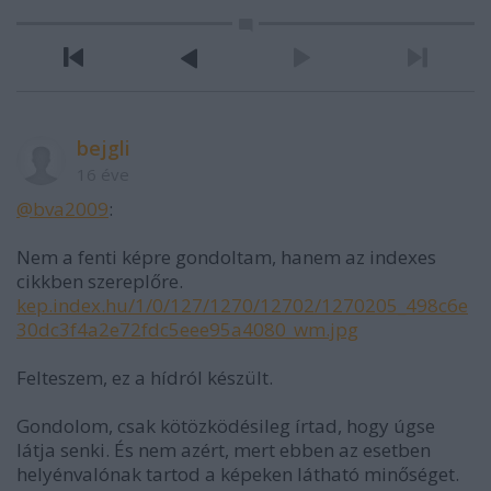
bejgli
16 éve
@bva2009
:
Nem a fenti képre gondoltam, hanem az indexes
cikkben szereplőre.
kep.index.hu/1/0/127/1270/12702/1270205_498c6e
30dc3f4a2e72fdc5eee95a4080_wm.jpg
Felteszem, ez a hídról készült.
Gondolom, csak kötözködésileg írtad, hogy úgse
látja senki. És nem azért, mert ebben az esetben
helyénvalónak tartod a képeken látható minőséget.