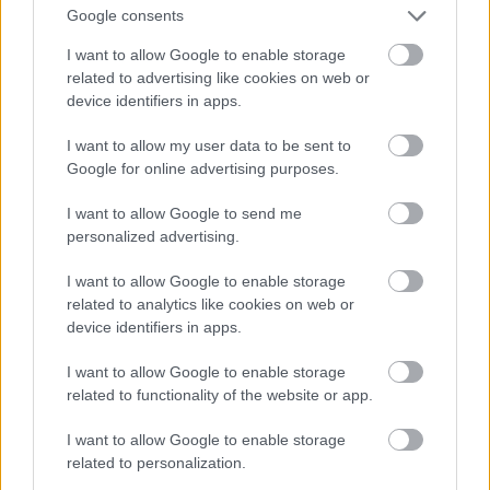
helyszíni síkolással, faragással megoldható. Ez csak
Google consents
immel-ámmal történt meg! Sőt a kövek kiékelése
sem sikerült túl vízszintesre, pedig csak ilyen módon
I want to allow Google to enable storage
lehetett volna elkerülni, hogy önmagukban ferdék
related to advertising like cookies on web or
legyenek!
device identifiers in apps.
I want to allow my user data to be sent to
3. Jól látszik, hogy a fal vertikálisan sincs rendben!
Google for online advertising purposes.
Akkor sem ha "csak" függőben" nézzük, már itt is 4-5
cm-s kiállások kidőlések vannak.
I want to allow Google to send me
Felületben nézve pedig egyszerűen +-10cm-re van
personalized advertising.
síkban az egész!
I want to allow Google to enable storage
4. A hármas pontot tovább rontja a kövek látszó
related to analytics like cookies on web or
lapjának eltérő "sztokkolása"!
device identifiers in apps.
Ha megnézzük a képen a "fuga mérettel" jelölt
köveket, az egyik szinte sík és sűrűn pontozott, a
I want to allow Google to enable storage
másik a szélétől dudorodik a közepe felé és
related to functionality of the website or app.
ritkábban és sztokkolt.
A bal munkás feje fölötti sorban, egészen baloldalt
I want to allow Google to enable storage
lévő kő, pedig egyszerűen nincs megmunkálva!
related to personalization.