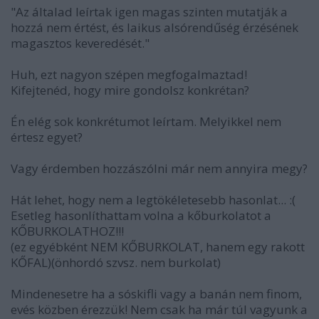
"Az általad leírtak igen magas szinten mutatják a
hozzá nem értést, és laikus alsórendűség érzésének
magasztos keveredését."
Huh, ezt nagyon szépen megfogalmaztad!
Kifejtenéd, hogy mire gondolsz konkrétan?
Én elég sok konkrétumot leírtam. Melyikkel nem
értesz egyet?
Vagy érdemben hozzászólni már nem annyira megy?
Hát lehet, hogy nem a legtökéletesebb hasonlat... :(
Esetleg hasonlíthattam volna a kőburkolatot a
KŐBURKOLATHOZ!!!
(ez egyébként NEM KŐBURKOLAT, hanem egy rakott
KŐFAL)(önhordó szvsz. nem burkolat)
Mindenesetre ha a sóskifli vagy a banán nem finom,
evés közben érezzük! Nem csak ha már túl vagyunk a