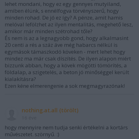
lehet mondani, hogy ez egy gennyes mutyiland,
amiben élünk, s ennélfogva törvényszerű, hogy
minden rohad. De jó ez így? A pénze, amit hamis
melóval lefölzhet az ilyen mentalitás, megehető lesz,
amikor már minden szétrohad tőle?
És nem is az a legnagyobb gond, hogy alkalmasint
20 centi a rés a száz áve még habarcs nélkül is
egymások támaszkodó köveken - mert lehet hogy
mindez ma már csak díszítés. De ilyen alapon miért
bizzunk abban, hogy a kövek mögötti tömörítés, a
földalap, a szigetelés, a beton jó minőséggel került
kialakításra?
Ezen kéne elmerengenie a sok megmagyrazónak!
nothing.at.all (törölt)
16 éve
hogy mennyire nem tudja senki értékelni a kortárs
művészetet. szörnyű. :)