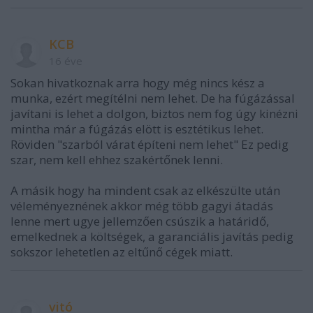
KCB
16 éve
Sokan hivatkoznak arra hogy még nincs kész a
munka, ezért megítélni nem lehet. De ha fúgázással
javítani is lehet a dolgon, biztos nem fog úgy kinézni
mintha már a fúgázás elött is esztétikus lehet.
Röviden "szarból várat építeni nem lehet" Ez pedig
szar, nem kell ehhez szakértőnek lenni.
A másik hogy ha mindent csak az elkészülte után
véleményeznének akkor még több gagyi átadás
lenne mert ugye jellemzően csúszik a határidő,
emelkednek a költségek, a garanciális javítás pedig
sokszor lehetetlen az eltűnő cégek miatt.
vitó