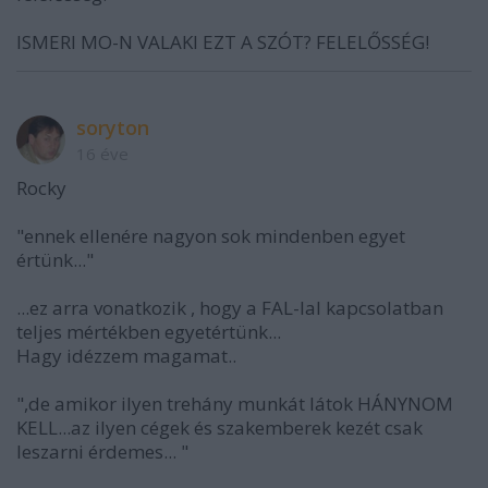
ISMERI MO-N VALAKI EZT A SZÓT? FELELŐSSÉG!
soryton
16 éve
Rocky
"ennek ellenére nagyon sok mindenben egyet
értünk..."
...ez arra vonatkozik , hogy a FAL-lal kapcsolatban
teljes mértékben egyetértünk...
Hagy idézzem magamat..
",de amikor ilyen trehány munkát látok HÁNYNOM
KELL...az ilyen cégek és szakemberek kezét csak
leszarni érdemes... "