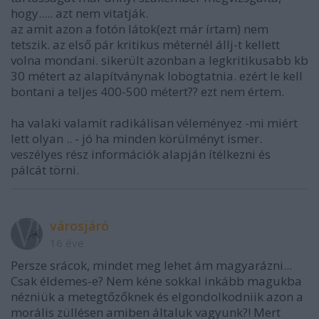
hogy..... azt nem vitatják.
az amit azon a fotón látok(ezt már írtam) nem
tetszik. az első pár kritikus méternél állj-t kellett
volna mondani. sikerült azonban a legkritikusabb kb
30 métert az alapítványnak lobogtatnia. ezért le kell
bontani a teljes 400-500 métert?? ezt nem értem.
ha valaki valamit radikálisan véleményez -mi miért
lett olyan .. - jó ha minden körülményt ismer.
veszélyes rész információk alapján ítélkezni és
pálcát törni.
városjáró
16 éve
Persze srácok, mindet meg lehet ám magyarázni...
Csak éldemes-e? Nem kéne sokkal inkább magukba
nézniük a metegtőzőknek és elgondolkodniik azon a
morális züllésen amiben általuk vagyunk?! Mert