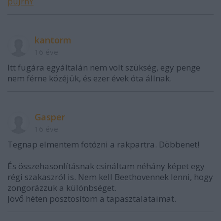
puJrhY
kantorm
16 éve
Itt fugára egyáltalán nem volt szükség, egy penge
nem férne közéjük, és ezer évek óta állnak.
Gasper
16 éve
Tegnap elmentem fotózni a rakpartra. Döbbenet!
És összehasonlításnak csináltam néhány képet egy
régi szakaszról is. Nem kell Beethovennek lenni, hogy
zongorázzuk a különbséget.
Jövő héten posztosítom a tapasztalataimat.