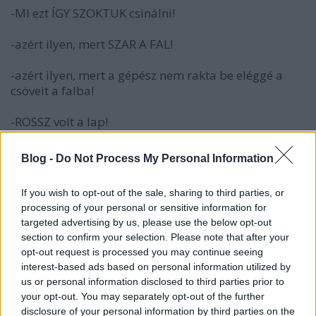
-MI ezt ÍGY SZOKTUK csinálni!
-azért ilyen, mert SZAR A FAL!
-azért ilyen, mert a gépész nem rakta be eléggé a
csöveit a falba!
-ROSSZ volt a lap!
-ekkora lapokból nem lehet lejtést csinálni! :DDDDD
Blog -
Do Not Process My Personal Information
-a "padlopon" nem terült rendesen!
If you wish to opt-out of the sale, sharing to third parties, or
processing of your personal or sensitive information for
-csak egész lapból tudok vágni :DDDDDD
targeted advertising by us, please use the below opt-out
section to confirm your selection. Please note that after your
ELŐRE-ELŐRE nem UTÓLAG, akkor minden oké!
opt-out request is processed you may continue seeing
interest-based ads based on personal information utilized by
us or personal information disclosed to third parties prior to
your opt-out. You may separately opt-out of the further
Rocky
disclosure of your personal information by third parties on the