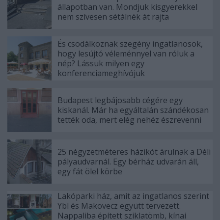
állapotban van. Mondjuk kisgyerekkel
nem szívesen sétálnék át rajta
És csodálkoznak szegény ingatlanosok,
hogy lesújtó véleménnyel van róluk a
nép? Lássuk milyen egy
konferenciameghívójuk
Budapest legbájosabb cégére egy
kiskanál. Már ha egyáltalán szándékosan
tették oda, mert elég nehéz észrevenni
25 négyzetméteres házikót árulnak a Déli
pályaudvarnál. Egy bérház udvarán áll,
egy fát ölel körbe
Lakóparki ház, amit az ingatlanos szerint
Ybl és Makovecz együtt tervezett.
Nappaliba épített sziklatömb, kínai