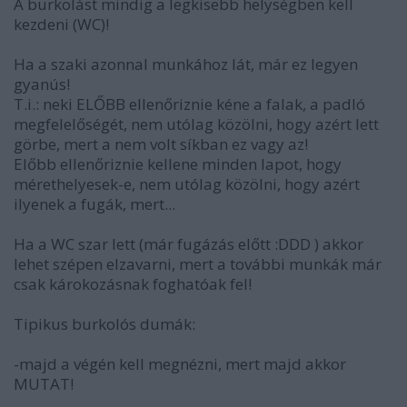
A burkolást mindig a legkisebb helységben kell
kezdeni (WC)!
Ha a szaki azonnal munkához lát, már ez legyen
gyanús!
T.i.: neki ELŐBB ellenőriznie kéne a falak, a padló
megfelelőségét, nem utólag közölni, hogy azért lett
görbe, mert a nem volt síkban ez vagy az!
Előbb ellenőriznie kellene minden lapot, hogy
mérethelyesek-e, nem utólag közölni, hogy azért
ilyenek a fugák, mert...
Ha a WC szar lett (már fugázás előtt :DDD ) akkor
lehet szépen elzavarni, mert a további munkák már
csak károkozásnak foghatóak fel!
Tipikus burkolós dumák:
-majd a végén kell megnézni, mert majd akkor
MUTAT!