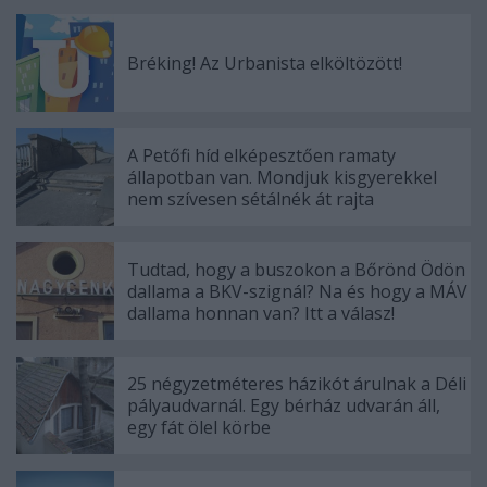
Bréking! Az Urbanista elköltözött!
A Petőfi híd elképesztően ramaty
állapotban van. Mondjuk kisgyerekkel
nem szívesen sétálnék át rajta
Tudtad, hogy a buszokon a Bőrönd Ödön
dallama a BKV-szignál? Na és hogy a MÁV
dallama honnan van? Itt a válasz!
25 négyzetméteres házikót árulnak a Déli
pályaudvarnál. Egy bérház udvarán áll,
egy fát ölel körbe