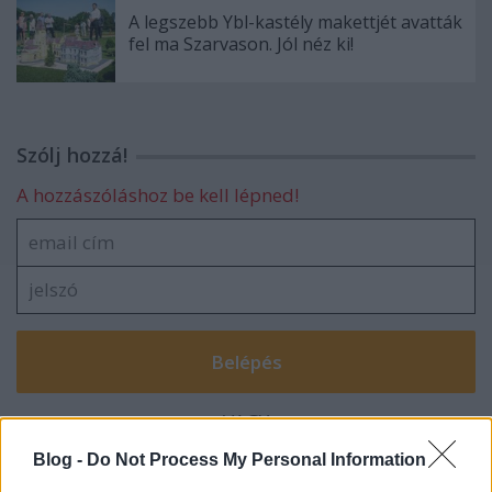
A legszebb Ybl-kastély makettjét avatták
fel ma Szarvason. Jól néz ki!
Szólj hozzá!
A hozzászóláshoz be kell lépned!
VAGY
Blog -
Do Not Process My Personal Information