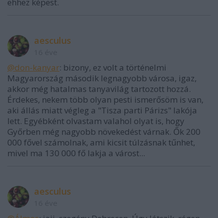
ehhez képest.
aesculus
16 éve
@don-kanyar
: bizony, ez volt a történelmi
Magyarország második legnagyobb városa, igaz,
akkor még hatalmas tanyavilág tartozott hozzá.
Érdekes, nekem több olyan pesti ismerősöm is van,
aki állás miatt végleg a "Tisza parti Párizs" lakója
lett. Egyébként olvastam valahol olyat is, hogy
Győrben még nagyobb növekedést várnak. Ők 200
000 fővel számolnak, ami kicsit túlzásnak tűnhet,
mivel ma 130 000 fő lakja a várost...
aesculus
16 éve