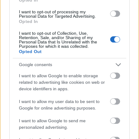
I want to opt-out of processing my
Personal Data for Targeted Advertising.
rmr
Opted In
16 éve
I want to opt-out of Collection, Use,
Retention, Sale, and/or Sharing of my
Jut eszembe, ha jól emlékszem, a századforduló
Personal Data that Is Unrelated with the
körül is a top egy-kettőben volt, pedig akkor még
Purposes for which it was collected.
Opted Out
olyanok is versenyben voltak, mint Pozsony,
Kolozsvár, Újvidék. Mindegy, a lényeg, h megérdemli
Google consents
az előkelő helyezést :)
I want to allow Google to enable storage
related to advertising like cookies on web or
device identifiers in apps.
Kuruttya
16 éve
I want to allow my user data to be sent to
Szeged legyen a második legnagyobb
Google for online advertising purposes.
magyarországi város! Ez a város érdemelné meg
I want to allow Google to send me
leginkább ezt a címet, nem az a ronda kis
personalized advertising.
mezőváros, ami jelenleg birtokolja ezt a címet.