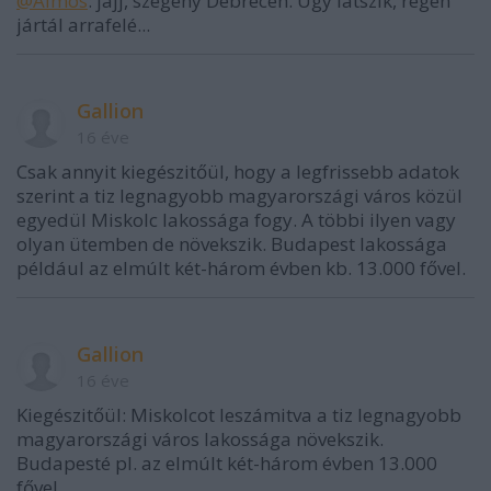
@Álmos
: jajj, szegény Debrecen. Úgy látszik, régen
jártál arrafelé...
Gallion
16 éve
Csak annyit kiegészitőül, hogy a legfrissebb adatok
szerint a tiz legnagyobb magyarországi város közül
egyedül Miskolc lakossága fogy. A többi ilyen vagy
olyan ütemben de növekszik. Budapest lakossága
például az elmúlt két-három évben kb. 13.000 fővel.
Gallion
16 éve
Kiegészitőül: Miskolcot leszámitva a tiz legnagyobb
magyarországi város lakossága növekszik.
Budapesté pl. az elmúlt két-három évben 13.000
fővel.