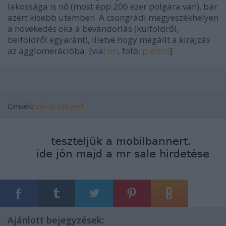
lakossága is nő (most épp 206 ezer polgára van), bár
azért kisebb ütemben. A csongrádi megyeszékhelyen
a növekedés oka a bevándorlás (külföldről,
belföldről egyaránt), illetve hogy megállt a kirajzás
az agglomerációba. [via:
im
, fotó:
piettro
]
Címkék:
város
szeged
Ajánlott bejegyzések: