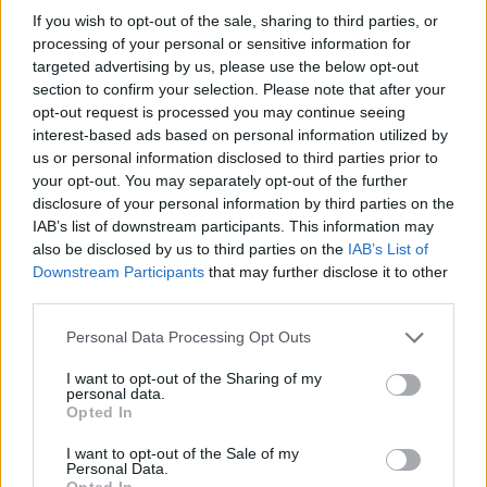
If you wish to opt-out of the sale, sharing to third parties, or
processing of your personal or sensitive information for
targeted advertising by us, please use the below opt-out
rmr
section to confirm your selection. Please note that after your
16 éve
opt-out request is processed you may continue seeing
interest-based ads based on personal information utilized by
Igazság szerint a cikk arról szól, h a második vidéki
us or personal information disclosed to third parties prior to
város lehet, teljesen vszínűtlen, h Debrecent
your opt-out. You may separately opt-out of the further
lenyomja, ráadásul 190-re prognosztizálják a
disclosure of your personal information by third parties on the
csúcsot.
IAB’s list of downstream participants. This information may
also be disclosed by us to third parties on the
IAB’s List of
Amúgy - bár nem kötődöm a városhoz - milliószor
Downstream Participants
that may further disclose it to other
inkább Szeged, mint Miskolc, és sok szempontból
third parties.
már Debrecennél is sokkal kozmopolitább-
nagyvárosiasabb, bár ez nem méretfüggő
Please note that this website/app uses one or more Google
Personal Data Processing Opt Outs
services and may gather and store information including but
not limited to your visit or usage behaviour. You may click to
I want to opt-out of the Sharing of my
personal data.
grant or deny consent to Google and its third-party tags to
Opted In
Zubreczki Dávid
use your data for below specified purposes in below Google
16 éve
consent section.
I want to opt-out of the Sale of my
Personal Data.
@thyles újra
: basszus, ezt benéztem. javítom!
Opted In