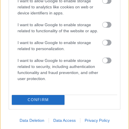
I want to allow Google to enable storage
related to analytics like cookies on web or
Hellscream
device identifiers in apps.
16 éve
I want to allow Google to enable storage
@thyles újra
: 1910-ben: Budapest, Szeged,
related to functionality of the website or app.
Szabadka, Debrecen, Pozsony, Temesvár, Kecskemét,
Nagyvárad, Arad, Hódmezővásárhely volt a sorrend
I want to allow Google to enable storage
a lakosságban.
related to personalization.
I want to allow Google to enable storage
related to security, including authentication
Veronka
functionality and fraud prevention, and other
16 éve
user protection.
@Álmos
: Sokat javul(t)
CONFIRM
Fercsee
16 éve
Data Deletion
Data Access
Privacy Policy
Ilyen alapon