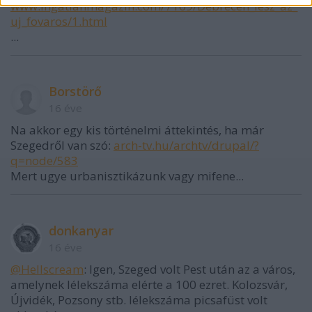
www.ingatlanmagazin.com/7169/Debrecen_lesz_az_
uj_fovaros/1.html
...
Borstörő
16 éve
Na akkor egy kis történelmi áttekintés, ha már
Szegedről van szó:
arch-tv.hu/archtv/drupal/?
q=node/583
Mert ugye urbanisztikázunk vagy mifene...
donkanyar
16 éve
@Hellscream
: Igen, Szeged volt Pest után az a város,
amelynek lélekszáma elérte a 100 ezret. Kolozsvár,
Újvidék, Pozsony stb. lélekszáma picsafüst volt