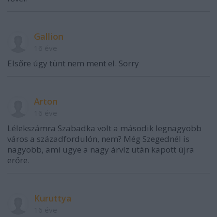
Gallion
16 éve
Elsőre úgy tünt nem ment el. Sorry
Arton
16 éve
Lélekszámra Szabadka volt a második legnagyobb
város a századfordulón, nem? Még Szegednél is
nagyobb, ami ugye a nagy árvíz után kapott újra
erőre.
Kuruttya
16 éve