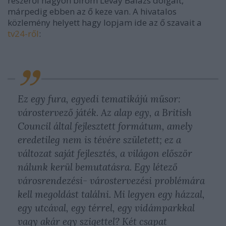
részéről nagyon bírom Lévay Balázs dolgait,
márpedig ebben az ő keze van. A hivatalos
közlemény helyett hagy lopjam ide az ő szavait a
tv24-ről
:
Ez egy fura, egyedi tematikájú műsor:
várostervező játék. Az alap egy, a British
Council által fejlesztett formátum, amely
eredetileg nem is tévére született; ez a
változat saját fejlesztés, a világon először
nálunk kerül bemutatásra. Egy létező
városrendezési- várostervezési problémára
kell megoldást találni. Mi legyen egy házzal,
egy utcával, egy térrel, egy vidámparkkal
vagy akár egy szigettel? Két csapat