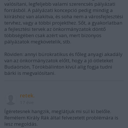
valósítani, legfeljebb valami szerencsés pályázati
forrásból. A pályázati koncepció pedig mindig a
kiíráshoz van alakítva, és soha nem a városfejlesztési
tervhez, vagy a többi projekthez. Sőt, a gyakorlatban
a fejlesztési tervek az önkormányzatok döntő
többségében csak azért van, mert bizonyos
pályázatok megkövetelik, stb.
Röviden: annyi bürokratikus és főleg anyagi akadály
van az önkormányzatok előtt, hogy a jó ötleteket
Budaörsön, Törökbálinton kívül alig fogja tudni
bárki is megvalósítani.
retek.
17 éve
Ígéretesnek hangzik, meglátjuk mi sül ki belőle.
Remélem Király Rák által felvezetett problémára is
lesz megoldás.