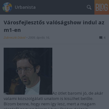
Urbanista
Városfejlesztős valóságshow indul az
m1-en
Zubreczki Dávid
•
2009. április 16.
4
Az ötlet baromi jó, de akár
valami közszolgálati unalom is kisülhet belőle.
Bízom benne, hogy nem így lesz, mert a magam