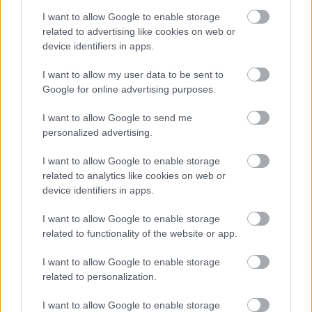
Nappaliba épített sziklatömb, kínai
I want to allow Google to enable storage
katona mint kerti törpe és lakásnak árult
related to advertising like cookies on web or
kripta az ingatlansalátában
device identifiers in apps.
A Kodály Köröndön már a tűz előtt is
I want to allow my user data to be sent to
botrányos volt a helyzet
Google for online advertising purposes.
I want to allow Google to send me
personalized advertising.
Szólj hozzá!
I want to allow Google to enable storage
related to analytics like cookies on web or
A hozzászóláshoz be kell lépned!
device identifiers in apps.
I want to allow Google to enable storage
related to functionality of the website or app.
I want to allow Google to enable storage
related to personalization.
I want to allow Google to enable storage