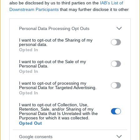
also be disclosed by us to third parties on the
IAB’s List of
Downstream Participants
that may further disclose it to other
third parties.
Ajánlott bejegyzések:
Please note that this website/app uses one or more Google
Personal Data Processing Opt Outs
services and may gather and store information including but
Ijesztő kupolák, egy gardróbból nyíló
not limited to your visit or usage behaviour. You may click to
I want to opt-out of the Sharing of my
vécé, valamint klassz lakóház egy 160
personal data.
grant or deny consent to Google and its third-party tags to
éves szeszgyárból és egy 86 éves
Opted In
use your data for below specified purposes in below Google
iskolából
consent section.
I want to opt-out of the Sale of my
Personal Data.
Opted In
Tudtad, hogy a buszokon a Bőrönd Ödön
dallama a BKV-szignál? Na és hogy a MÁV
I want to opt-out of processing my
dallama honnan van? Itt a válasz!
Personal Data for Targeted Advertising.
Opted In
I want to opt-out of Collection, Use,
Ilyen főpolgármestert szeretnétek
Retention, Sale, and/or Sharing of my
Personal Data that Is Unrelated with the
magatoknak
Purposes for which it was collected.
Opted Out
Lakóparki ház, amit az ingatlanos szerint
Google consents
Ybl és Makovecz együtt tervezett.