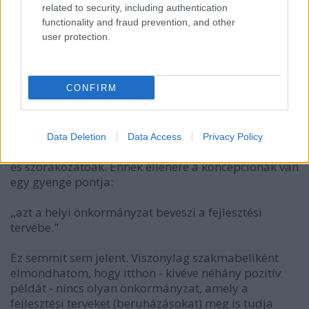
related to security, including authentication
VAGY
functionality and fraud prevention, and other
user protection.
CONFIRM
Király Rák
17 éve
Data Deletion
Data Access
Privacy Policy
Én is nagyon csípem Lévai műsorait, rendkívül profik
és szórakozatóak. Ennek ellenére a koncepciónak van
egy gyenge pontja:
,,azt a helyi önkormányzat beveszi a fejlesztési
tervébe."
Ez semmit sem jelent. Viszonylag szakmabeliként
elmondhatom, hogy itthon - kivéve néhány pozitív
példát - nincs olyan önkormányzat, amely a
fejlesztési terveket (beruházásokat) meg is tudja