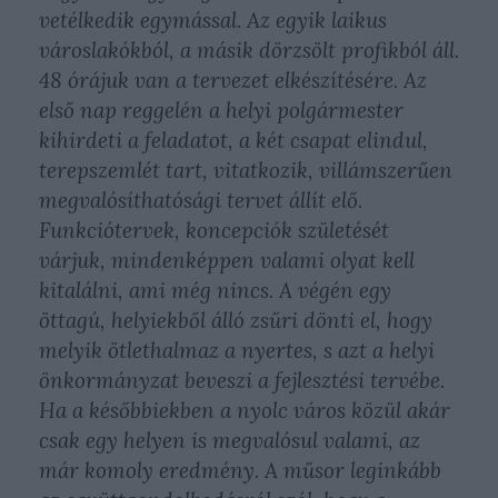
vetélkedik egymással. Az egyik laikus
városlakókból, a másik dörzsölt profikból áll.
48 órájuk van a tervezet elkészítésére. Az
első nap reggelén a helyi polgármester
kihirdeti a feladatot, a két csapat elindul,
terepszemlét tart, vitatkozik, villámszerűen
megvalósíthatósági tervet állít elő.
Funkciótervek, koncepciók születését
várjuk, mindenképpen valami olyat kell
kitalálni, ami még nincs. A végén egy
öttagú, helyiekből álló zsűri dönti el, hogy
melyik ötlethalmaz a nyertes, s azt a helyi
önkormányzat beveszi a fejlesztési tervébe.
Ha a későbbiekben a nyolc város közül akár
csak egy helyen is megvalósul valami, az
már komoly eredmény. A műsor leginkább