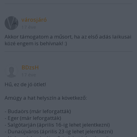
városjáró
17 éve
Akkor támogatom a műsort, ha az első adás laikusai
közé engem is behívnak! :)
BDzsH
17 éve
Hű, ez de jó ötlet!
Amúgy a hat helyszín a következő:
- Budaörs (már leforgatták)
- Eger (már leforgatták)
- Salgótarján (április 16-ig lehet jelentkezni)
- Dunaújváros (április 23-ig lehet jelentkezni)