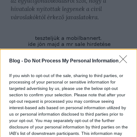
az együttgondolkodásról szól, hogy a
hivatalok nyitottak legyenek a civil
városlakóktól érkező javaslatokra.
Blog -
Do Not Process My Personal Information
If you wish to opt-out of the sale, sharing to third parties, or
processing of your personal or sensitive information for
Hivatalos verzió és a részletek itt
. Az első adás pedig
targeted advertising by us, please use the below opt-out
április 26-án vasárnap lesz 18:25-kor az m1-en.
section to confirm your selection. Please note that after your
opt-out request is processed you may continue seeing
interest-based ads based on personal information utilized by
us or personal information disclosed to third parties prior to
your opt-out. You may separately opt-out of the further
disclosure of your personal information by third parties on the
Címkék:
tv
verseny
várostervezés
IAB’s list of downstream participants. This information may