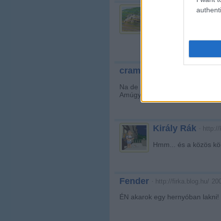
stonedraider
authenti
·
ht
a forma alapján most 
hónapokig, nem holmi 
2008.12.06. 03:07:23
cramy
Na de ki az a perverz, aki egy h
Amúgy is a Normafa-János-hegy ö
Király Rák
·
http:/
Hmm... és a közös kö
Fender
·
200
http://firka.blog.hu/
ÉN akarok egy hernyóban lakni!