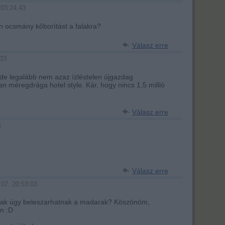
 03:24:43
sen ocsmány kőborítást a falakra?
Válasz erre
:33
 de legalább nem azaz ízléstelen újgazdag
 méregdrága hotel style. Kár, hogy nincs 1,5 millió
Válasz erre
1
9
Válasz erre
.07. 20:53:03
csak úgy beleszarhatnak a madarak? Köszönöm,
n :D