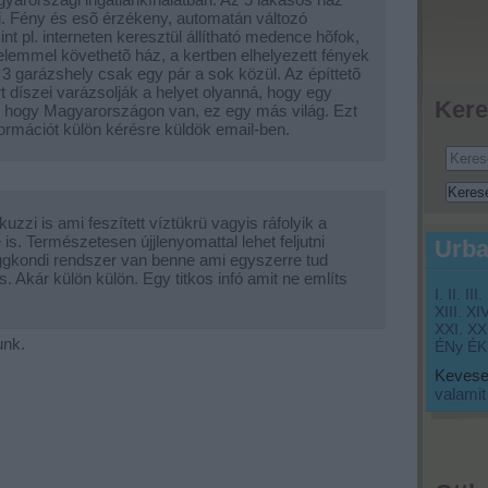
i. Fény és esõ érzékeny, automatán változó
int pl. interneten keresztül állítható medence hõfok,
lemmel követhetõ ház, a kertben elhelyezett fények
ó 3 garázshely csak egy pár a sok közül. Az építtetõ
 díszei varázsolják a helyet olyanná, hogy egy
Kere
edi, hogy Magyarországon van, ez egy más világ. Ezt
információt külön kérésre küldök email-ben.
uzzi is ami feszített víztükrü vagyis ráfolyik a
s. Természetesen újjlenyomattal lehet feljutni
Urba
ggkondi rendszer van benne ami egyszerre tud
is. Akár külön külön. Egy titkos infó amit ne említs
I.
II.
III.
XIII.
XIV
XXI.
XXI
unk.
ÉNy
ÉK
Keveset
valamit