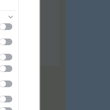
ilis
(
92
)
árcius
(
92
)
bruár
(
88
)
nuár
(
97
)
ecember
(
74
)
ovember
(
97
)
tóber
(
31
)
zeptember
(
28
)
...
dek
0
zések
,
kommentek
zések
,
kommentek