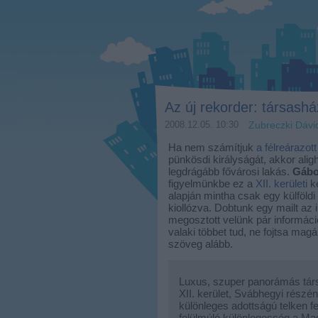
Az új rekorder: társasház
2008.12.05. 10:30
Zubreczki Dávi
Ha nem számítjuk
a félreárazo
pünkösdi királyságát, akkor al
legdrágább fővárosi lakás.
Gáb
figyelmünkbe ez a
XII. kerületi
ke
alapján mintha csak egy külföldi
kiollózva. Dobtunk egy mailt az 
megosztott velünk pár információ
valaki többet tud, ne fojtsa mag
szöveg alább.
Luxus, szuper panorámás társ
XII. kerület, Svábhegyi részé
különleges adottságú telken fe
felülmúló különlegesség a Mag