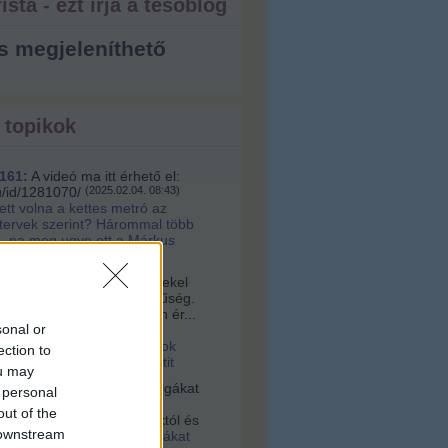
ista - ezt írja a tesóblog
s megjeleníthető
 topikok
161:
A videó ma itt érhető el:
u/id/1281070/
(
2025.02.04. 08:43
)
lett volna a kettes metró az
 tervek szerint? Hárommal több
, na meg ugye ott a Márkus
a:
Sziasztok! Nagyon érdekel
s az építészet és korszerűség.
alamelyik nap egy nagyon ér...
sonal or
16. 10:56
)
Videó a
tervári Müpáról. Ugyanazok
ection to
 és építik, mint a budapestit
ou may
vagyok:
A négerek rabszolgákat
 personal
ogták Afrikában, hanem
out of the
 vették az ottani uralkodóktól és
 downstream
2021.03.03. 23:36
)
Rabszolgákat