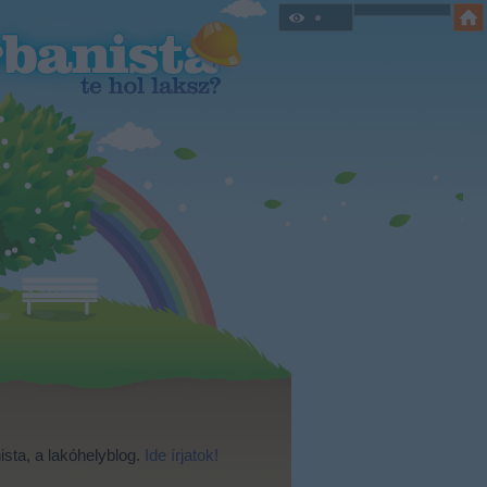
ista, a lakóhelyblog.
Ide írjatok!