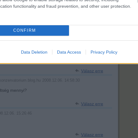
cation functionality and fraud prevention, and other user protection.
2008.12.06. 02:43:53
tp://1sor.blog.hu/
má minden világos, ezért állt a 4es metró alagútfúrása
költségvita miatt.
CONFIRM
Válasz erre
Data Deletion
Data Access
Privacy Policy
ernyóban akar lakni?! :)
svényről meg lehet lesni félút táján...
Válasz erre
2008.12.06. 14:58:30
/konzervatorium.blog.hu
ltség mennyi?
Válasz erre
8.12.06. 15:26:46
Válasz erre