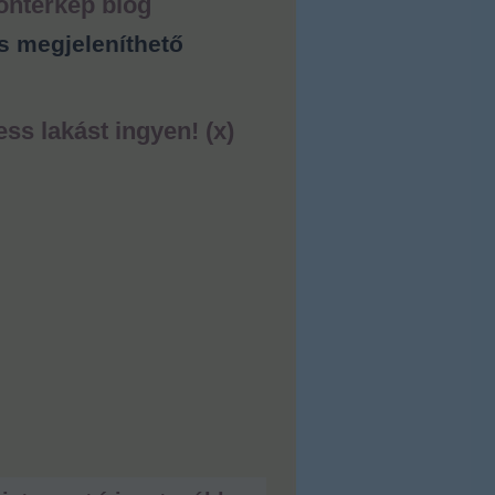
ontérkép blog
s megjeleníthető
ess lakást ingyen! (x)