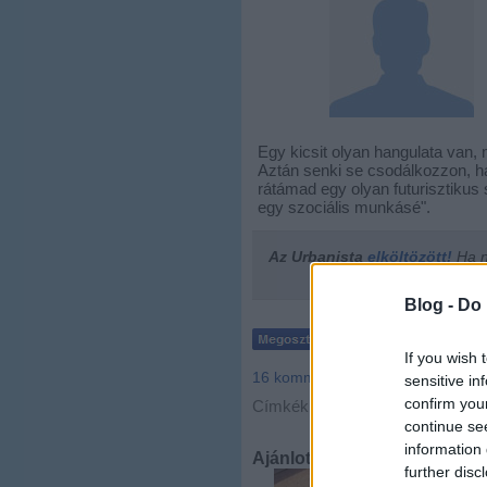
Egy kicsit olyan hangulata van,
Aztán senki se csodálkozzon, h
rátámad egy olyan futurisztikus 
egy szociális munkásé".
Az Urbanista
elköltözött!
Ha ne
Blog -
Do 
If you wish 
16
komment
sensitive in
confirm you
Címkék:
budapest
ingatlan
continue se
information 
Ajánlott bejegyzések:
further disc