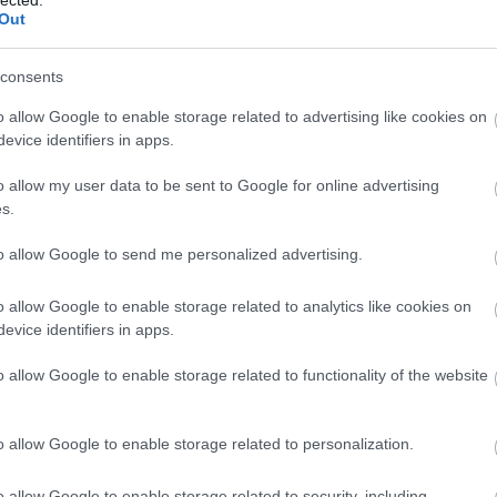
Out
2014 ápr
ackback/id/805422
2014 m
consents
2014 fe
2014 ja
o allow Google to enable storage related to advertising like cookies on
ználói tartalomnak minősülnek, értük a
szolgáltatás technikai
üzemeltetője semmilyen felelősséget nem
2013 d
evice identifiers in apps.
erkesztőjéhez. Részletek a
Felhasználási feltételekben
és az
adatvédelmi tájékoztatóban
.
2008.12.05. 16:01:57
2013 n
u
o allow my user data to be sent to Google for online advertising
2013 ok
s.
2013 s
Válasz erre
to allow Google to send me personalized advertising.
Tovább
2008.12.05. 16:02:33
u
o allow Google to enable storage related to analytics like cookies on
látványtervet, de sajna nem emlékszem hol.
Fee
evice identifiers in apps.
Válasz erre
o allow Google to enable storage related to functionality of the website
RSS 2.
bejegy
Atom
bejegy
o allow Google to enable storage related to personalization.
Válasz erre
o allow Google to enable storage related to security, including