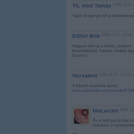
2008.12.07.
Té, mint Tamás
Vajon ki igényli ezt a rettenete
2008.12.07. 10:09
Editor Bob
Nagyon tuti ez a lakás, modern,
berendezésű, hanem inkább olyan
Euróm:(
2008.12.07. 14:10:1
Norvalent
A házról részletes leírás:
www.epiteszforum.hu/node/570
2008.12
bioLarzen
És a tető-jacuzziba 
maradok a nyóckerbe