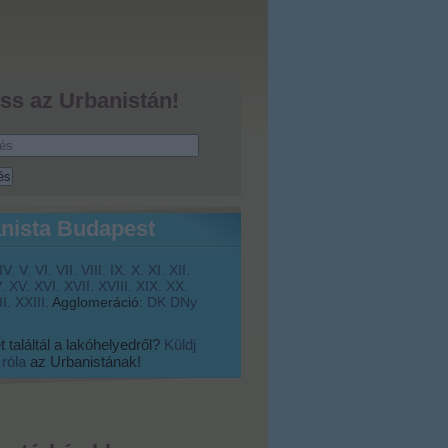
ss az Urbanistán!
nista Budapest
IV.
V.
VI.
VII.
VIII.
IX.
X.
XI.
XII.
.
XV.
XVI.
XVII.
XVIII.
XIX.
XX.
I.
XXIII.
Agglomeráció:
DK
DNy
 találtál a lakóhelyedről?
Küldj
 róla
az Urbanistának!