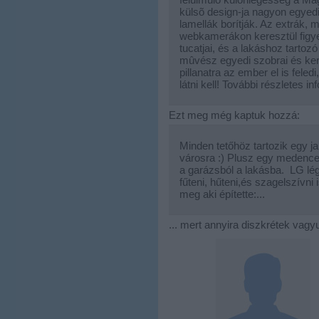
külsõ design-ja nagyon egyed
lamellák borítják. Az extrák, m
webkamerákon keresztül figye
tucatjai, és a lakáshoz tartoz
mûvész egyedi szobrai és kert
pillanatra az ember el is fel
látni kell! További részletes 
Ezt meg még kaptuk hozzá:
Minden tetőhöz tartozik egy jak
városra :) Plusz egy medence i
a garázsból a lakásba. LG lé
fűteni, hűteni,és szagelszívni 
meg aki építette:...
... mert annyira diszkrétek vagy