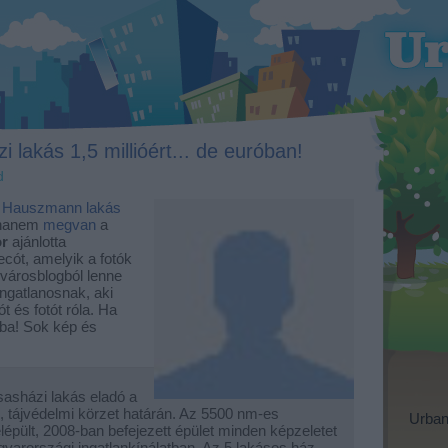
i lakás 1,5 millióért... de euróban!
d
tt Hauszmann lakás
ighanem
megvan
a
or
ajánlotta
cót, amelyik a fotók
 városblogból lenne
ingatlanosnak, aki
t és fotót róla. Ha
ába! Sok kép és
asházi lakás eladó a
n, tájvédelmi körzet határán. Az 5500 nm-es
Urban
lépült, 2008-ban befejezett épület minden képzeletet
yarországi ingatlankínálatban. Az 5 lakásos ház