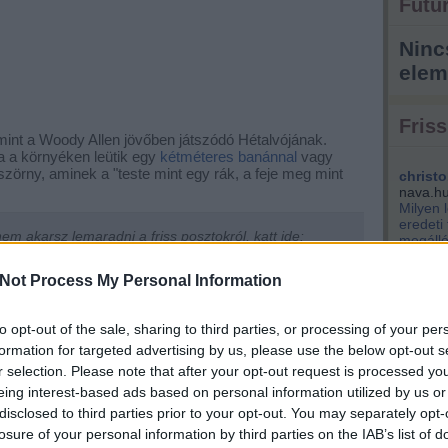
Futur
Ninc
elem
Friss
 mint a Woody Allen jövőben játszódó Hétalvójának.
a a környéken leütik egy
kétméteres banánnal
vagy
szörny, aminek a "teste mint egy rák, a feje meg mint
christo
nava.h
Milyen 
eredeti
m akarsz lemaradni a friss posztokról, katt ide:
megálló
park...
Not Process My Personal Information
kisemm
engem i
Tetszik
0
Éppen v
to opt-out of the sale, sharing to third parties, or processing of your per
(
2021.04.
szentpé
formation for targeted advertising by us, please use the below opt-out s
tervezik
r selection. Please note that after your opt-out request is processed y
hirdetés
lakás
luxus
svábhegy
xii. ker
király 
eing interest-based ads based on personal information utilized by us or
nem bef
disclosed to third parties prior to your opt-out. You may separately opt-
pénzért
losure of your personal information by third parties on the IAB’s list of
kere...
(