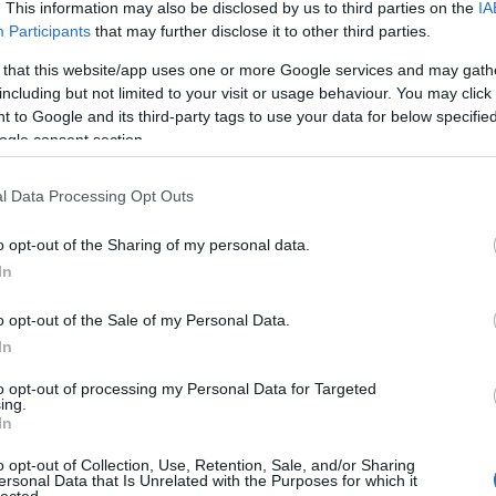
szöktet
. This information may also be disclosed by us to third parties on the
IA
italt mé
Participants
that may further disclose it to other third parties.
alagútb
Zoltán 
 that this website/app uses one or more Google services and may gath
VIII. K
including but not limited to your visit or usage behaviour. You may click 
alatti 
ákat
Ilyen
A Kodály
 to Google and its third-party tags to use your data for below specifi
tulajd..
k, majd
főpolgármestert
Köröndön már a
ogle consent section.
zöld Ny
lalom
szeretnétek
tűz előtt is
amerre 
 mértek
magatoknak
botrányos volt a
új váro
eltárt,
helyzet
l Data Processing Opt Outs
gútban
o opt-out of the Sharing of my personal data.
Inde
In
Ninc
elem
o opt-out of the Sale of my Personal Data.
Azt hiszitek,
In
csak nálunk van
az utakon
Arch
to opt-out of processing my Personal Data for Targeted
csatornafedél-
ing.
torlódás? Hát
In
nem!
2014 jú
2014 jú
o opt-out of Collection, Use, Retention, Sale, and/or Sharing
ersonal Data that Is Unrelated with the Purposes for which it
2014 m
lected.