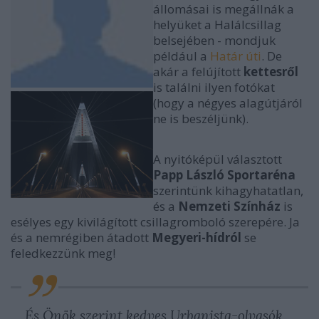
állomásai is megállnák a
helyüket a Halálcsillag
belsejében - mondjuk
például a
Határ úti
. De
akár a felújított
kettesről
is találni ilyen fotókat
(hogy a négyes alagútjáról
ne is beszéljünk).
A nyitóképül választott
Papp László Sportaréna
szerintünk kihagyhatatlan,
és a
Nemzeti Színház
is
esélyes egy kivilágított csillagromboló szerepére. Ja
és a nemrégiben átadott
Megyeri-hídról
se
feledkezzünk meg!
És Önök szerint kedves Urbanista-olvasók