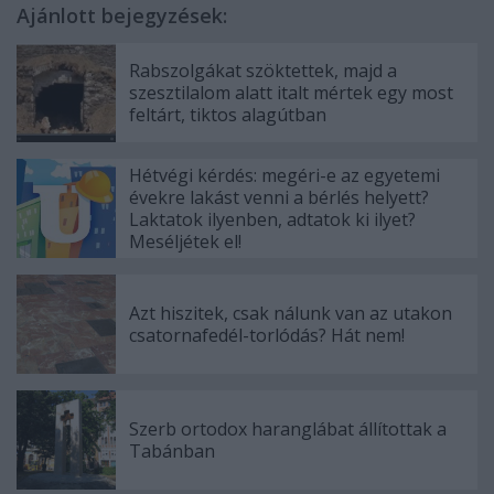
Ajánlott bejegyzések:
Rabszolgákat szöktettek, majd a
szesztilalom alatt italt mértek egy most
feltárt, tiktos alagútban
Hétvégi kérdés: megéri-e az egyetemi
évekre lakást venni a bérlés helyett?
Laktatok ilyenben, adtatok ki ilyet?
Meséljétek el!
Azt hiszitek, csak nálunk van az utakon
csatornafedél-torlódás? Hát nem!
Szerb ortodox haranglábat állítottak a
Tabánban