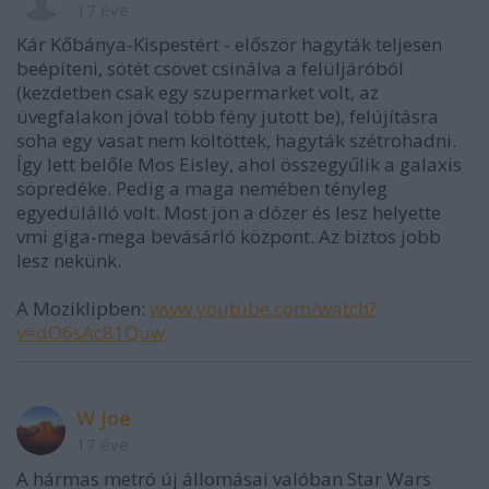
17 éve
Kár Kőbánya-Kispestért - először hagyták teljesen
beépíteni, sötét csövet csinálva a felüljáróból
(kezdetben csak egy szupermarket volt, az
üvegfalakon jóval több fény jutott be), felújításra
soha egy vasat nem költöttek, hagyták szétrohadni.
Így lett belőle Mos Eisley, ahol összegyűlik a galaxis
söpredéke. Pedig a maga nemében tényleg
egyedülálló volt. Most jön a dózer és lesz helyette
vmi giga-mega bevásárló központ. Az biztos jobb
lesz nekünk.
A Moziklipben:
www.youtube.com/watch?
v=dO6sAc81Quw
W Joe
17 éve
A hármas metró új állomásai valóban Star Wars