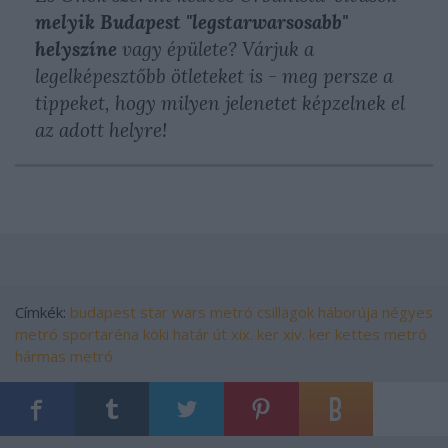
melyik Budapest "legstarwarsosabb"
helyszíne
vagy épülete? Várjuk a
legelképesztőbb ötleteket is - meg persze a
tippeket, hogy milyen jelenetet képzelnek el
az adott helyre!
Címkék:
budapest
star wars
metró
csillagok háborúja
négyes
metró
sportaréna
köki
határ út
xix. ker
xiv. ker
kettes metró
hármas metró