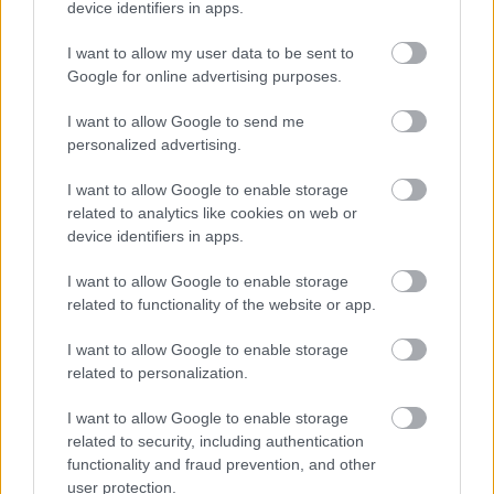
device identifiers in apps.
Savafan
I want to allow my user data to be sent to
17 éve
Google for online advertising purposes.
tudom nem hazai de Bécs felé az autópályán az
I want to allow Google to send me
olajfinomító este, kivilágítva tiszta Mos Eisley:)
personalized advertising.
I want to allow Google to enable storage
related to analytics like cookies on web or
ava
device identifiers in apps.
17 éve
Bécs az nem olyan...Mos Eisley egy kis porfészek volt
I want to allow Google to enable storage
tele genyófejű űrlányekkel. A finomító inkább
related to functionality of the website or app.
űrállomás.
I want to allow Google to enable storage
related to personalization.
lOc (a pasztafáriánus)
I want to allow Google to enable storage
17 éve
related to security, including authentication
functionality and fraud prevention, and other
Pont a Teve utcai Halálcsillag nincs köztük?
user protection.