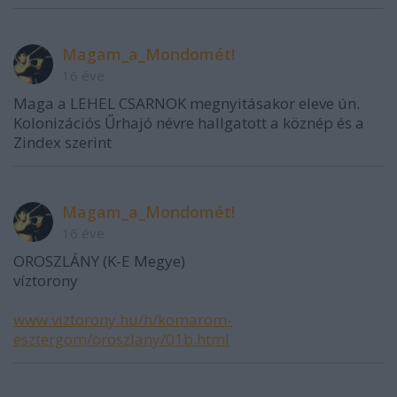
Magam_a_Mondomét!
16 éve
Maga a LEHEL CSARNOK megnyitásakor eleve ún.
Kolonizációs Űrhajó névre hallgatott a köznép és a
Zindex szerint
Magam_a_Mondomét!
16 éve
OROSZLÁNY (K-E Megye)
víztorony
www.viztorony.hu/h/komarom-
esztergom/oroszlany/01b.html