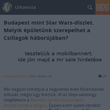
Urbanista
Budapest mint Star Wars-díszlet.
Melyik épületünk szerepelhet a
Csillagok háborújában?
Zubreczki Dávid
•
2008. október 08.
29
Bár nagyon szeretjük a negyvenes évek fővárosának
stílusát, mégis úgy éreztük, itt az ideje valahogy
megfékezni a
Batman- és horrorrajongók
ámokfutását a blogon
. Éppen ezért újabb kérdést