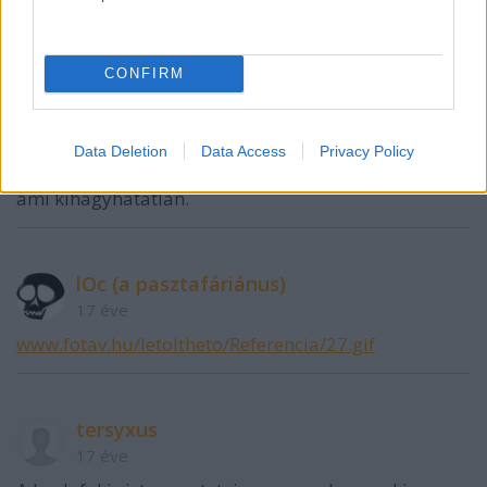
17 éve
CONFIRM
"A nyitóképül választott Pap László
Sportaréna szerintünk kihagyhatatlan"
Data Deletion
Data Access
Privacy Policy
Szerintem meg a Pap szó végéről egy újabb p az,
ami kihagyhatatlan.
lOc (a pasztafáriánus)
17 éve
www.fotav.hu/letoltheto/Referencia/27.gif
tersyxus
17 éve