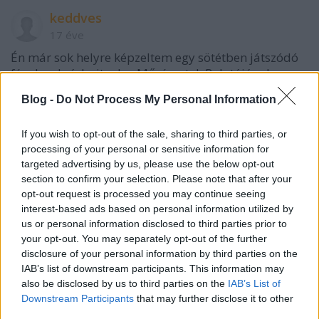
keddves
17 éve
Én már sok helyre képzeltem egy sötétben játszódó
fénykardpárbajt, pl. a Művészetek Palotájának az
előterében, vagy a Lágymányosi-hídon, szigorúan a
Blog -
Do Not Process My Personal Information
felső lámpákkal megvilágítva :)
If you wish to opt-out of the sale, sharing to third parties, or
processing of your personal or sensitive information for
A Hannibal Lektűr-attitűd
targeted advertising by us, please use the below opt-out
17 éve
section to confirm your selection. Please note that after your
opt-out request is processed you may continue seeing
klassz
interest-based ads based on personal information utilized by
us or personal information disclosed to third parties prior to
De inkább ne... a múlt században elég volt a
your opt-out. You may separately opt-out of the further
birodalmakból:)
disclosure of your personal information by third parties on the
IAB’s list of downstream participants. This information may
also be disclosed by us to third parties on the
IAB’s List of
Downstream Participants
that may further disclose it to other
szabiaki (törölt)
third parties.