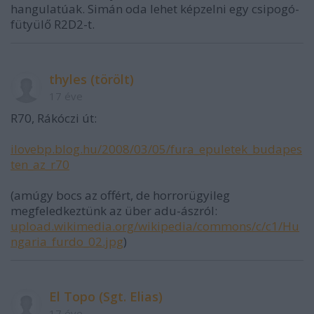
hangulatúak. Simán oda lehet képzelni egy csipogó-
fütyülő R2D2-t.
thyles (törölt)
17 éve
R70, Rákóczi út:
ilovebp.blog.hu/2008/03/05/fura_epuletek_budapes
ten_az_r70
(amúgy bocs az offért, de horrorügyileg
megfeledkeztünk az über adu-ászról:
upload.wikimedia.org/wikipedia/commons/c/c1/Hu
ngaria_furdo_02.jpg
)
El Topo (Sgt. Elias)
17 éve