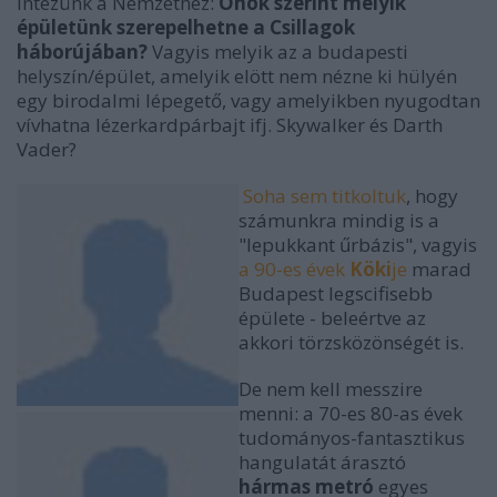
intézünk a Nemzethez:
Önök szerint melyik
épületünk szerepelhetne a Csillagok
háborújában?
Vagyis melyik az a budapesti
helyszín/épület, amelyik elött nem nézne ki hülyén
egy birodalmi lépegető, vagy amelyikben nyugodtan
vívhatna lézerkardpárbajt ifj. Skywalker és Darth
Vader?
Soha sem titkoltuk
, hogy
számunkra mindig is a
"lepukkant űrbázis", vagyis
a 90-es évek
Köki
je
marad
Budapest legscifisebb
épülete - beleértve az
akkori törzsközönségét is.
De nem kell messzire
menni: a 70-es 80-as évek
tudományos-fantasztikus
hangulatát árasztó
hármas metró
egyes