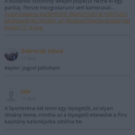
A budafoki viztorony tetejen popecul nezne ki egy
parbaj. Persze mozgodarurol vett kameraval...
img9.indafoto.hu/8/9/309_d6ef5f7fa914c19931a55
bb262ec879c/763491_e17856be01fde3bc630ab1dd
fc5de177_m.jpg
Zubreczki Dávid
17 éve
Kepler: jogos! pótoltam
labi
17 éve
A Sporteréna elé tenni egy lépegetőt, az olyan
látvány lenne, mintha az a lépegető eltévedve a Pirx
kapitány kalandjaiba sétálna be.