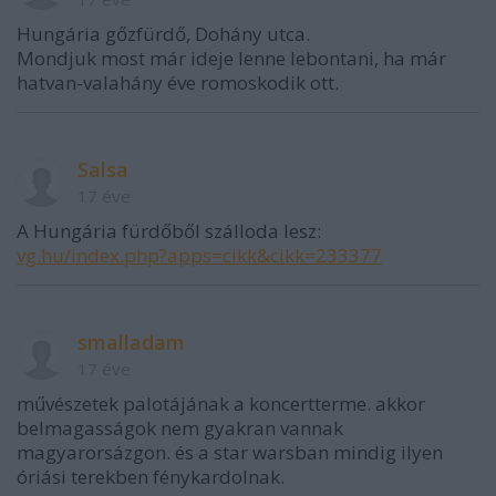
Hungária gőzfürdő, Dohány utca.
Mondjuk most már ideje lenne lebontani, ha már
hatvan-valahány éve romoskodik ott.
Salsa
17 éve
A Hungária fürdőből szálloda lesz:
vg.hu/index.php?apps=cikk&cikk=233377
smalladam
17 éve
művészetek palotájának a koncertterme. akkor
belmagasságok nem gyakran vannak
magyarorsázgon. és a star warsban mindig ilyen
óriási terekben fénykardolnak.