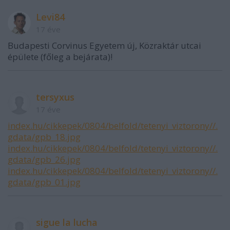
Levi84
17 éve
Budapesti Corvinus Egyetem új, Közraktár utcai
épülete (főleg a bejárata)!
tersyxus
17 éve
index.hu/cikkepek/0804/belfold/tetenyi_viztorony//.
gdata/gpb_18.jpg
index.hu/cikkepek/0804/belfold/tetenyi_viztorony//.
gdata/gpb_26.jpg
index.hu/cikkepek/0804/belfold/tetenyi_viztorony//.
gdata/gpb_01.jpg
sigue la lucha