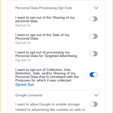
17 éve
Please note that this website/app uses one or more Google
themungpie.com/2008/04/16/cedric-delsaux-urban-
Personal Data Processing Opt Outs
services and may gather and store information including but
star-wars/
not limited to your visit or usage behaviour. You may click to
I want to opt-out of the Sharing of my
personal data.
grant or deny consent to Google and its third-party tags to
www.youtube.com/watch?v=AfqDVP_0O0c
Opted In
use your data for below specified purposes in below Google
consent section.
I want to opt-out of the Sale of my
Personal Data.
Opted In
Nagymoli
17 éve
I want to opt-out of processing my
Personal Data for Targeted Advertising.
Simán a garázsom elé... Jobb, mint bekamerázni :-
Opted In
DDD
I want to opt-out of Collection, Use,
Retention, Sale, and/or Sharing of my
Personal Data that Is Unrelated with the
Purposes for which it was collected.
Preis
Opted Out
17 éve
Google consents
Az Aréna vagy a Művészetek Palotája előtt simán
megférhet egy ilyen lépegető!
I want to allow Google to enable storage
related to advertising like cookies on web or